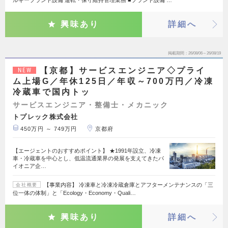
ルギープラント設備 運転・保守維持管理業務 ■プラント設備 …
興味あり
詳細へ
掲載期間
26/08/06～26/08/19
【京都】サービスエンジニア◇プライ
NEW
ム上場G／年休125日／年収～700万円／冷凍
冷蔵車で国内トッ
サービスエンジニア・整備士・メカニック
トプレック株式会社
450万円 ～ 749万円
京都府
【エージェントのおすすめポイント】 ★1991年設立、冷凍
車・冷蔵車を中心とし、低温流通業界の発展を支えてきたパ
イオニア企…
【事業内容】 冷凍車と冷凍冷蔵倉庫とアフターメンテナンスの「三
会社概要
位一体の体制」と「Ecology・Economy・Quali…
興味あり
詳細へ