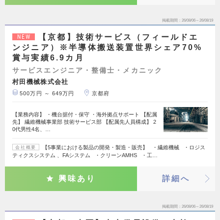
掲載期間
26/08/06～26/08/19
【京都】技術サービス（フィールドエ
NEW
ンジニア）※半導体搬送装置世界シェア70%
賞与実績6.9カ月
サービスエンジニア・整備士・メカニック
村田機械株式会社
500万円 ～ 649万円
京都府
【業務内容】 ・機台据付・保守 ・海外拠点サポート 【配属
先】 繊維機械事業部 技術サービス部 【配属先人員構成】 2
0代男性4名、…
【5事業における製品の開発・製造・販売】 ・繊維機械 ・ロジス
会社概要
ティクスシステム 、FAシステム ・クリーンAMHS ・工…
興味あり
詳細へ
掲載期間
26/08/06～26/08/19