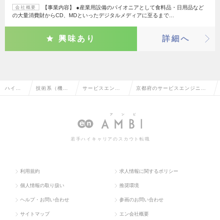
【事業内容】 ●産業用設備のパイオニアとして食料品・日用品など
会社概要
の大量消費財からCD、MDといったデジタルメディアに至るまで…
興味あり
詳細へ
ハイク
技術系（機
サービスエンジ
京都府のサービスエンジニ
ラス求
械・メカト
ニア・整備士・
ア・整備士・メカニックの転
人TOP
ロ・自動車）
メカニック
職・求人情報一覧
若手ハイキャリアのスカウト転職
利用規約
求人情報に関するポリシー
個人情報の取り扱い
推奨環境
ヘルプ・お問い合わせ
参画のお問い合わせ
サイトマップ
エン会社概要