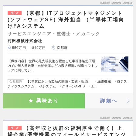
掲載期間
26/08/06～26/08/19
【京都】ITプロジェクトマネジメント
NEW
(ソフトウェアSE) 海外担当 （半導体工場向
けFAシステム
サービスエンジニア・整備士・メカニック
村田機械株式会社
550万円 ～ 849万円
京都府
【職務内容】 世界の最先端技術を駆使した半導体製造工場
内での無人搬送車・自動倉庫などの搬送機器の制御ソフトウ
ェアに関してシ…
【5事業における製品の開発・製造・販売】 ・繊維機械 ・ロジス
会社概要
ティクスシステム 、FAシステム ・クリーンAMHS ・工…
興味あり
詳細へ
掲載期間
26/08/06～26/08/19
【高年収と抜群の福利厚生で働く】上
NEW
場企業/医療機器のフィールドサービスエンジ