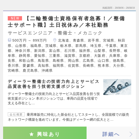
掲載期間
26/08/06～26/08/19
【二輪整備士資格保有者急募！／整備
NEW
士サポート職】土日祝休み／本社勤務
サービスエンジニア・整備士・メカニック
500万円 ～ 899万円
北海道、青森県、岩手県、宮城県、秋田
県、山形県、福島県、茨城県、栃木県、群馬県、埼玉県、千葉県、東京
都、神奈川県、新潟県、富山県、石川県、福井県、山梨県、長野県、岐
阜県、静岡県、愛知県、三重県、滋賀県、京都府、大阪府、兵庫県、奈
良県、和歌山県、鳥取県、島根県、岡山県、広島県、山口県、徳島県、
香川県、愛媛県、高知県、福岡県、佐賀県、長崎県、熊本県、大分県、
宮崎県、鹿児島県、沖縄県
ディーラー整備士の技術力向上とサービス
品質改善を担う技術支援ポジション
ディーラー整備士の技術力向上とサービス品質改善を担う技
術支援ポジション 本ポジションでは、車両の品質を現場で
支える存在とし…
乗用車販売に特化した新会社としてスタートし、全国規模での販売
会社概要
ネットワーク構築を進めています。今後はディーラー網の拡大とと…
興味あり
詳細へ