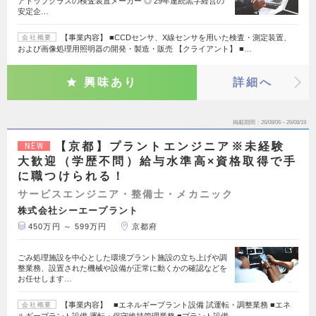
アトップクラスの検査装置メーカー ◎ 29年連続黒字経営の
安定企…
【事業内容】 ■CCDセンサ、X線センサを用いた検査・測定装置、
会社概要
および画像処理用照明器の開発・製造・販売 【クライアント】 ■…
興味あり
詳細へ
掲載期間
26/08/06～26/08/19
【京都】プラントエンジニア※未経験
NEW
大歓迎（学歴不問）給与水準高×資格取得で手
に職つけられる！
サービスエンジニア・整備士・メカニック
株式会社シーエープラント
450万円 ～ 599万円
京都府
ごみ処理施設を中心とした環境プラント施設の立ち上げや調
整業務、設置された機械や設備が正常に動くかの確認などを
お任せします…
【事業内容】 ■エネルギープラント設備 試運転・調整業務 ■エネ
会社概要