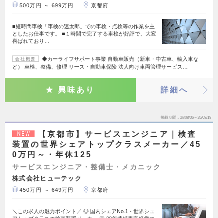
500万円 ～ 699万円
京都府
■短時間車検「車検の速太郎」での車検・点検等の作業を主
としたお仕事です。 ■１時間で完了する車検が好評で、大変
喜ばれており…
◆カーライフサポート事業 自動車販売（新車・中古車、輸入車な
会社概要
ど） 車検、整備、修理 リース・自動車保険 法人向け車両管理サービス…
興味あり
詳細へ
掲載期間
26/08/06～26/08/19
【京都市】サービスエンジニア｜検査
NEW
装置の世界シェアトップクラスメーカー／45
0万円～・年休125
サービスエンジニア・整備士・メカニック
株式会社ヒューテック
450万円 ～ 649万円
京都府
＼この求人の魅力ポイント／ ◎ 国内シェアNo.1・世界シェ