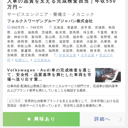
入車の品質を支える完成検査担当｜年収550
万円～
サービスエンジニア・整備士・メカニック
フォルクスワーゲングループジャパン株式会社
550万円 ～ 749万円
北海道、青森県、岩手県、宮城県、秋田
県、山形県、福島県、茨城県、栃木県、群馬県、埼玉県、千葉県、東京
都、神奈川県、新潟県、富山県、石川県、福井県、山梨県、長野県、岐
阜県、静岡県、愛知県、三重県、滋賀県、京都府、大阪府、兵庫県、奈
良県、和歌山県、鳥取県、島根県、岡山県、広島県、山口県、徳島県、
香川県、愛媛県、高知県、福岡県、佐賀県、長崎県、熊本県、大分県、
宮崎県、鹿児島県、沖縄県
外資系企業
大手企業
英語力不
問
転勤なし
土日祝休み
Volkswagen・Audi車の完成検査を通じ
て、安全性・品質基準を満たした車両を市
場へ送り出す重…
仕事内容 配属先は豊橋工場のテクニカルサービス部門です。完成車が国内基準
およびブランド基準を満たしていることを確認する最終…
世界的な自動車ブランドを支える企業として、日本市場における品
会社概要
質保証・技術サービスを担っています。安全性と品質を最優先に考…
興味あり
詳細へ