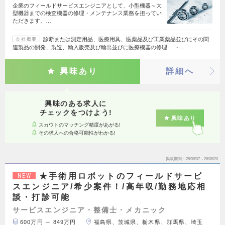
企業のフィールドサービスエンジニアとして、小型機器～大
型機器までの検査機器の修理・メンテナンス業務を担ってい
ただきます。…
診断または測定用品、医療用具、医薬品及び工業薬品並びにその関
会社概要
連製品の開発、製造、輸入販売及び輸出並びに医療機器の修理 ・…
興味あり
詳細へ
興味のある求人に
チェックをつけよう!
興味あり
スカウトのマッチング精度があがる!
その求人への合格可能性がわかる!
掲載期間
26/08/07～26/08/20
★手術用ロボットのフィールドサービ
NEW
スエンジニア/希少案件！/高年収/勤務地応相
談・打診可能
サービスエンジニア・整備士・メカニック
600万円 ～ 849万円
福島県、茨城県、栃木県、群馬県、埼玉