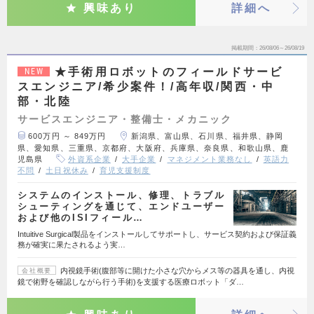
興味あり
詳細へ
掲載期間
26/08/06～26/08/19
★手術用ロボットのフィールドサービ
NEW
スエンジニア/希少案件！/高年収/関西・中
部・北陸
サービスエンジニア・整備士・メカニック
600万円 ～ 849万円
新潟県、富山県、石川県、福井県、静岡
県、愛知県、三重県、京都府、大阪府、兵庫県、奈良県、和歌山県、鹿
児島県
外資系企業
大手企業
マネジメント業務なし
英語力
不問
土日祝休み
育児支援制度
システムのインストール、修理、トラブル
シューティングを通じて、エンドユーザー
および他のISIフィール…
Intuitive Surgical製品をインストールしてサポートし、サービス契約および保証義
務が確実に果たされるよう実…
内視鏡手術(腹部等に開けた小さな穴からメス等の器具を通し、内視
会社概要
鏡で術野を確認しながら行う手術)を支援する医療ロボット「ダ…