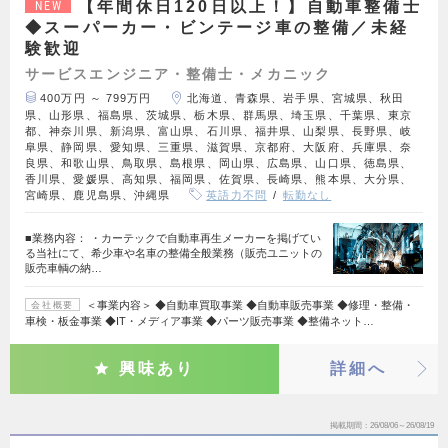
【年間休日120日以上！】自動車整備士
NEW
◆スーパーカー・ビンテージ車の整備／未経
験歓迎
サービスエンジニア・整備士・メカニック
400万円 ～ 799万円
北海道、青森県、岩手県、宮城県、秋田
県、山形県、福島県、茨城県、栃木県、群馬県、埼玉県、千葉県、東京
都、神奈川県、新潟県、富山県、石川県、福井県、山梨県、長野県、岐
阜県、静岡県、愛知県、三重県、滋賀県、京都府、大阪府、兵庫県、奈
良県、和歌山県、鳥取県、島根県、岡山県、広島県、山口県、徳島県、
香川県、愛媛県、高知県、福岡県、佐賀県、長崎県、熊本県、大分県、
宮崎県、鹿児島県、沖縄県
英語力不問
転勤なし
■業務内容： ・カーテックで自動車再生メーカーを掲げてい
る当社にて、希少車や名車の整備全般業務（販売ユニットの
販売車輌の納…
＜事業内容＞ ◆自動車買取事業 ◆自動車販売事業 ◆修理・整備・
会社概要
車検・板金事業 ◆IT・メディア事業 ◆パーツ販売事業 ◆整備ネット…
興味あり
詳細へ
掲載期間
26/08/06～26/08/19