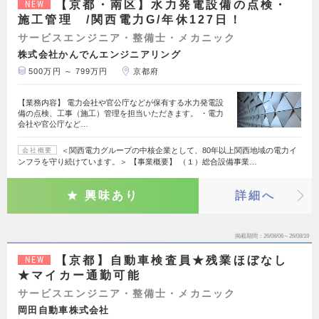
【京都・南区】水力発電設備の点検・
NEW
施工管理 /関西電力G/年休127日！
サービスエンジニア・整備士・メカニック
株式会社かんでんエンジニアリング
500万円 ～ 799万円
京都府
【業務内容】 電力会社や官公庁などが保有する水力発電設
備の点検、工事（施工）管理を担当いただきます。 ・電力
会社や官公庁など…
＜関西電力グループの中核企業として、80年以上関西地域の電力イ
会社概要
ンフラを守り続けています。＞ 【事業概要】 （１）総合設備事業…
興味あり
詳細へ
掲載期間
26/08/06～26/08/19
【京都】自動車検査員★残業ほぼなし
NEW
★マイカー通勤可能
サービスエンジニア・整備士・メカニック
岡田自動車株式会社