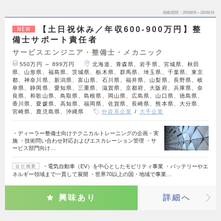
掲載期間
26/08/06～26/08/19
【土日祝休み／年収600-900万円】整
NEW
備士サポート責任者
サービスエンジニア・整備士・メカニック
550万円 ～ 899万円
北海道、青森県、岩手県、宮城県、秋田
県、山形県、福島県、茨城県、栃木県、群馬県、埼玉県、千葉県、東京
都、神奈川県、新潟県、富山県、石川県、福井県、山梨県、長野県、岐
阜県、静岡県、愛知県、三重県、滋賀県、京都府、大阪府、兵庫県、奈
良県、和歌山県、鳥取県、島根県、岡山県、広島県、山口県、徳島県、
香川県、愛媛県、高知県、福岡県、佐賀県、長崎県、熊本県、大分県、
宮崎県、鹿児島県、沖縄県
外資系企業
大手企業
・ディーラー整備士向けテクニカルトレーニングの企画・実
施 ・技術問い合わせ対応およびエスカレーション管理 ・サ
ービス部門向け…
・電気自動車（EV）を中心としたモビリティ事業 ・バッテリーやエ
会社概要
ネルギー領域まで一貫して展開 ・世界70以上の国・地域で事業…
興味あり
詳細へ