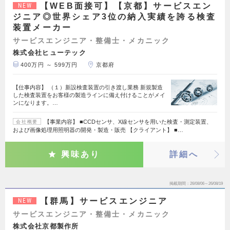
【WEB面接可】【京都】サービスエン
NEW
ジニア◎世界シェア3位の納入実績を誇る検査
装置メーカー
サービスエンジニア・整備士・メカニック
株式会社ヒューテック
400万円 ～ 599万円
京都府
【仕事内容】 （１）新設検査装置の引き渡し業務 新規製造
した検査装置をお客様の製造ラインに備え付けることがメイ
ンになります。…
【事業内容】 ■CCDセンサ、X線センサを用いた検査・測定装置、
会社概要
および画像処理用照明器の開発・製造・販売 【クライアント】 ■…
興味あり
詳細へ
掲載期間
26/08/06～26/08/19
【群馬】サービスエンジニア
NEW
サービスエンジニア・整備士・メカニック
株式会社京都製作所