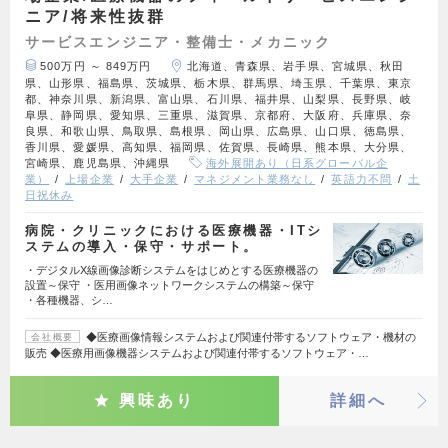
ニア/将来性抜群
サービスエンジニア・整備士・メカニック
500万円 ～ 849万円
北海道、青森県、岩手県、宮城県、秋田
県、山形県、福島県、茨城県、栃木県、群馬県、埼玉県、千葉県、東京
都、神奈川県、新潟県、富山県、石川県、福井県、山梨県、長野県、岐
阜県、静岡県、愛知県、三重県、滋賀県、京都府、大阪府、兵庫県、奈
良県、和歌山県、鳥取県、島根県、岡山県、広島県、山口県、徳島県、
香川県、愛媛県、高知県、福岡県、佐賀県、長崎県、熊本県、大分県、
宮崎県、鹿児島県、沖縄県
海外展開あり（日系グローバル企
業）
上場企業
大手企業
マネジメント業務なし
英語力不問
土
日祝休み
病院・クリニックにおける医療機器・ITシ
ステムの導入・保守・サポート。
・デジタルX線画像診断システムをはじめとする医療機器の
設置～保守 ・医用画像ネットワークシステムの構築～保守
・各種機器、シ…
◆医療画像情報システムおよび関連付帯するソフトウェア・機材の
会社概要
販売 ◆医療用画像機器システムおよび関連付帯するソフトウェア・…
興味あり
詳細へ