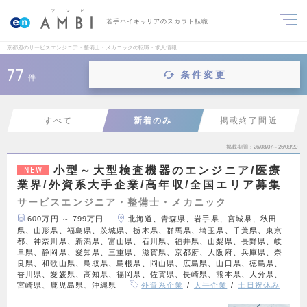
若手ハイキャリアのスカウト転職
京都府のサービスエンジニア・整備士・メカニックの転職・求人情報
77
条件変更
件
すべて
新着のみ
掲載終了間近
掲載期間
26/08/07～26/08/20
小型～大型検査機器のエンジニア/医療
NEW
業界/外資系大手企業/高年収/全国エリア募集
サービスエンジニア・整備士・メカニック
600万円 ～ 799万円
北海道、青森県、岩手県、宮城県、秋田
県、山形県、福島県、茨城県、栃木県、群馬県、埼玉県、千葉県、東京
都、神奈川県、新潟県、富山県、石川県、福井県、山梨県、長野県、岐
阜県、静岡県、愛知県、三重県、滋賀県、京都府、大阪府、兵庫県、奈
良県、和歌山県、鳥取県、島根県、岡山県、広島県、山口県、徳島県、
香川県、愛媛県、高知県、福岡県、佐賀県、長崎県、熊本県、大分県、
宮崎県、鹿児島県、沖縄県
外資系企業
大手企業
土日祝休み