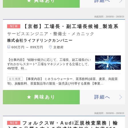
興味あり
詳細へ
掲載期間
26/08/06～26/08/19
【京都】工場長・副工場長候補_製造系
NEW
サービスエンジニア・整備士・メカニック
株式会社ライフドリンクカンパニー
600万円 ～ 899万円
京都府
【仕事内容】 *経験や能力に応じて、工場長、副工場長のい
ずれかからスタート* 工場をマネジメントする立場として、
4M管理、特…
【事業内容】 ミネラルウォーター、茶系飲料(緑茶、麦茶、烏龍茶
会社概要
等)、炭酸飲料、茶葉製品等の製造・販売及び付帯する業務 【事業…
興味あり
詳細へ
掲載期間
26/08/06～26/08/19
フォルクスW・Audi正規検査業務｜輸
NEW