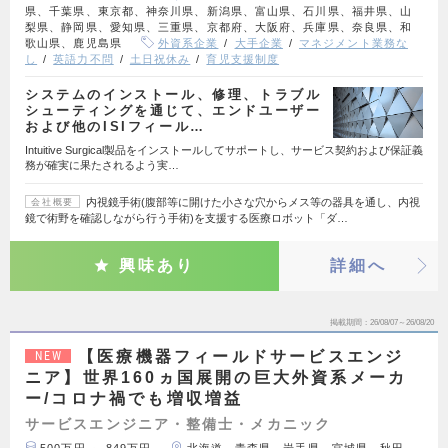
県、千葉県、東京都、神奈川県、新潟県、富山県、石川県、福井県、山
梨県、静岡県、愛知県、三重県、京都府、大阪府、兵庫県、奈良県、和
歌山県、鹿児島県
外資系企業
大手企業
マネジメント業務な
し
英語力不問
土日祝休み
育児支援制度
システムのインストール、修理、トラブル
シューティングを通じて、エンドユーザー
および他のISIフィール…
Intuitive Surgical製品をインストールしてサポートし、サービス契約および保証義
務が確実に果たされるよう実…
内視鏡手術(腹部等に開けた小さな穴からメス等の器具を通し、内視
会社概要
鏡で術野を確認しながら行う手術)を支援する医療ロボット「ダ…
興味あり
詳細へ
掲載期間
26/08/07～26/08/20
【医療機器フィールドサービスエンジ
NEW
ニア】世界160ヵ国展開の巨大外資系メーカ
ー/コロナ禍でも増収増益
サービスエンジニア・整備士・メカニック