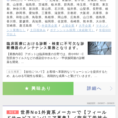
500万円 ～ 849万円
北海道、青森県、岩手県、宮城県、秋田
県、山形県、福島県、茨城県、栃木県、群馬県、埼玉県、千葉県、東京
都、神奈川県、新潟県、富山県、石川県、福井県、山梨県、長野県、岐
阜県、静岡県、愛知県、三重県、滋賀県、京都府、大阪府、兵庫県、奈
良県、和歌山県、鳥取県、島根県、岡山県、広島県、山口県、徳島県、
香川県、愛媛県、高知県、福岡県、佐賀県、長崎県、熊本県、大分県、
宮崎県、鹿児島県
外資系企業
上場企業
大手企業
マネジメ
ント業務なし
土日祝休み
ポテンシャル採用（未経験可）
年収600
万以上
臨床医療における診断・検査に不可欠な診
断機器のメンテナンス業務となります。
【業務内容】 アボットは臨床検査の分野では、癌やHIV・C
型肝炎ウイルスなどの感染症やホルモン・甲状腺関連の診断
薬を開発、…
【会社について】 お客様へ革新的なソリューションを提供するた
会社概要
め、あらゆる可能性を模索し、画期的な成果へと繋げていきます。 …
興味あり
詳細へ
掲載期間
26/08/07～26/08/20
世界No1外資系メーカーで【フィール
NEW
ドサービスエンジニア募集】／臨床工学技士