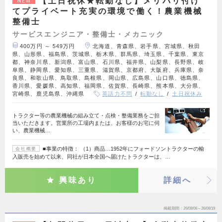
【土日祝休★転勤なし】メリハリ付け
NEW
てプライベート充実の環境で働く！農業機械
整備士
サービスエンジニア・整備士・メカニック
400万円 ～ 549万円
北海道、青森県、岩手県、宮城県、秋田
県、山形県、福島県、茨城県、栃木県、群馬県、埼玉県、千葉県、東京
都、神奈川県、新潟県、富山県、石川県、福井県、山梨県、長野県、岐
阜県、静岡県、愛知県、三重県、滋賀県、京都府、大阪府、兵庫県、奈
良県、和歌山県、鳥取県、島根県、岡山県、広島県、山口県、徳島県、
香川県、愛媛県、高知県、福岡県、佐賀県、長崎県、熊本県、大分県、
宮崎県、鹿児島県、沖縄県
英語力不問
転勤なし
土日祝休み
トラクター等の農業機械の組み立て・点検・整備業務をご担
当いただきます。営業所の工場内または、お客様のお宅に伺
い、農業機械…
■事業の特徴： （1）商品…1952年にフォードソントラクターの輸
会社概要
入販売を始めて以来、同社が日本全国へ届けたトラクターは、…
興味あり
詳細へ
掲載期間
26/08/06～26/08/19