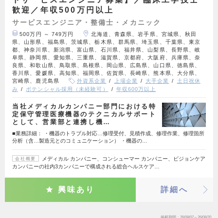
歓迎／年収500万円以上
サービスエンジニア・整備士・メカニック
500万円 ～ 749万円
北海道、青森県、岩手県、宮城県、秋田
県、山形県、福島県、茨城県、栃木県、群馬県、埼玉県、千葉県、東京
都、神奈川県、新潟県、富山県、石川県、福井県、山梨県、長野県、岐
阜県、静岡県、愛知県、三重県、滋賀県、京都府、大阪府、兵庫県、奈
良県、和歌山県、鳥取県、島根県、岡山県、広島県、山口県、徳島県、
香川県、愛媛県、高知県、福岡県、佐賀県、長崎県、熊本県、大分県、
宮崎県、鹿児島県
外資系企業
上場企業
大手企業
土日祝休
み
ポテンシャル採用（未経験可）
年収600万以上
当社メディカルカンパニー部門における特
定保守管理医療機器のテクニカルサポート
として、営業部と連携し機…
■業務詳細： ・機器のトラブル対応…修理受付、見積作成、修理作業、修理箇所
分析（含…製造元とのコミュニケーション） ・機器の…
メディカル カンパニー、コンシューマー カンパニー、ビジョンケア
会社概要
カンパニーの社内3カンパニーで構成される総合ヘルスケア…
興味あり
詳細へ
掲載期間
26/08/07～26/08/20