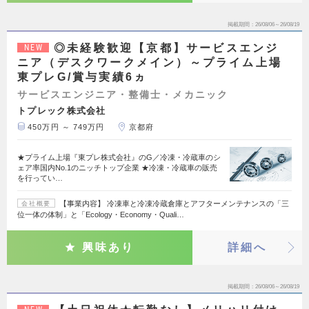
掲載期間
26/08/06～26/08/19
◎未経験歓迎【京都】サービスエンジ
NEW
ニア（デスクワークメイン）～プライム上場
東プレG/賞与実績6ヵ
サービスエンジニア・整備士・メカニック
トプレック株式会社
450万円 ～ 749万円
京都府
★プライム上場『東プレ株式会社』のG／冷凍・冷蔵車のシ
ェア率国内No.1のニッチトップ企業 ★冷凍・冷蔵車の販売
を行ってい…
【事業内容】 冷凍車と冷凍冷蔵倉庫とアフターメンテナンスの「三
会社概要
位一体の体制」と「Ecology・Economy・Quali…
興味あり
詳細へ
掲載期間
26/08/06～26/08/19