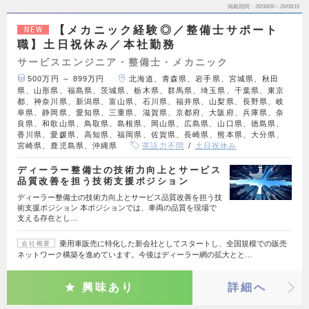
掲載期間
26/08/06～26/08/19
【メカニック経験◎／整備士サポート
NEW
職】土日祝休み／本社勤務
サービスエンジニア・整備士・メカニック
500万円 ～ 899万円
北海道、青森県、岩手県、宮城県、秋田
県、山形県、福島県、茨城県、栃木県、群馬県、埼玉県、千葉県、東京
都、神奈川県、新潟県、富山県、石川県、福井県、山梨県、長野県、岐
阜県、静岡県、愛知県、三重県、滋賀県、京都府、大阪府、兵庫県、奈
良県、和歌山県、鳥取県、島根県、岡山県、広島県、山口県、徳島県、
香川県、愛媛県、高知県、福岡県、佐賀県、長崎県、熊本県、大分県、
宮崎県、鹿児島県、沖縄県
英語力不問
土日祝休み
ディーラー整備士の技術力向上とサービス
品質改善を担う技術支援ポジション
ディーラー整備士の技術力向上とサービス品質改善を担う技
術支援ポジション 本ポジションでは、車両の品質を現場で
支える存在とし…
乗用車販売に特化した新会社としてスタートし、全国規模での販売
会社概要
ネットワーク構築を進めています。今後はディーラー網の拡大とと…
興味あり
詳細へ