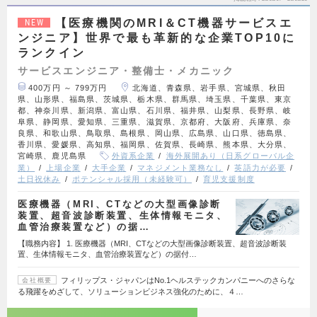
【医療機関のMRI＆CT機器サービスエ
NEW
ンジニア】世界で最も革新的な企業TOP10に
ランクイン
サービスエンジニア・整備士・メカニック
400万円 ～ 799万円
北海道、青森県、岩手県、宮城県、秋田
県、山形県、福島県、茨城県、栃木県、群馬県、埼玉県、千葉県、東京
都、神奈川県、新潟県、富山県、石川県、福井県、山梨県、長野県、岐
阜県、静岡県、愛知県、三重県、滋賀県、京都府、大阪府、兵庫県、奈
良県、和歌山県、鳥取県、島根県、岡山県、広島県、山口県、徳島県、
香川県、愛媛県、高知県、福岡県、佐賀県、長崎県、熊本県、大分県、
宮崎県、鹿児島県
外資系企業
海外展開あり（日系グローバル企
業）
上場企業
大手企業
マネジメント業務なし
英語力が必要
土日祝休み
ポテンシャル採用（未経験可）
育児支援制度
医療機器（MRI、CTなどの大型画像診断
装置、超音波診断装置、生体情報モニタ、
血管治療装置など）の据…
【職務内容】 1. 医療機器（MRI、CTなどの大型画像診断装置、超音波診断装
置、生体情報モニタ、血管治療装置など）の据付…
フィリップス・ジャパンはNo.1ヘルステックカンパニーへのさらな
会社概要
る飛躍をめざして、ソリューションビジネス強化のために、４…