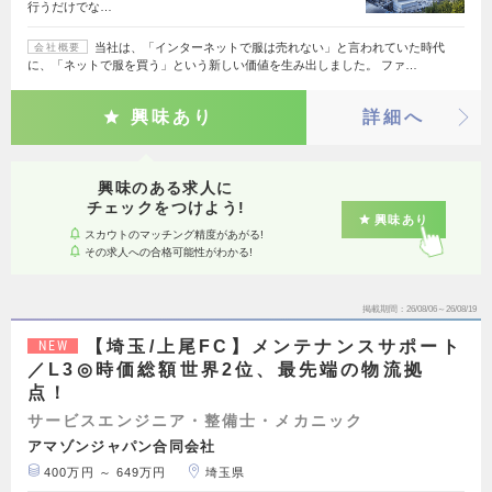
行うだけでな…
当社は、「インターネットで服は売れない」と言われていた時代
会社概要
に、「ネットで服を買う」という新しい価値を生み出しました。 ファ…
興味あり
詳細へ
興味のある求人に
チェックをつけよう!
興味あり
スカウトのマッチング精度があがる!
その求人への合格可能性がわかる!
掲載期間
26/08/06～26/08/19
【埼玉/上尾FC】メンテナンスサポート
NEW
／L3◎時価総額世界2位、最先端の物流拠
点！
サービスエンジニア・整備士・メカニック
アマゾンジャパン合同会社
400万円 ～ 649万円
埼玉県