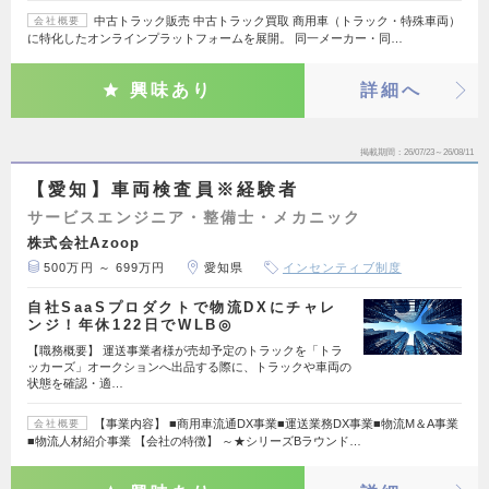
中古トラック販売 中古トラック買取 商用車（トラック・特殊車両）
会社概要
に特化したオンラインプラットフォームを展開。 同一メーカー・同…
興味あり
詳細へ
掲載期間
26/07/23～26/08/11
【愛知】車両検査員※経験者
サービスエンジニア・整備士・メカニック
株式会社Azoop
500万円 ～ 699万円
愛知県
インセンティブ制度
自社SaaSプロダクトで物流DXにチャレ
ンジ！年休122日でWLB◎
【職務概要】 運送事業者様が売却予定のトラックを「トラ
ッカーズ」オークションへ出品する際に、トラックや車両の
状態を確認・適…
【事業内容】 ■商用車流通DX事業■運送業務DX事業■物流M＆A事業
会社概要
■物流人材紹介事業 【会社の特徴】 ～★シリーズBラウンド…