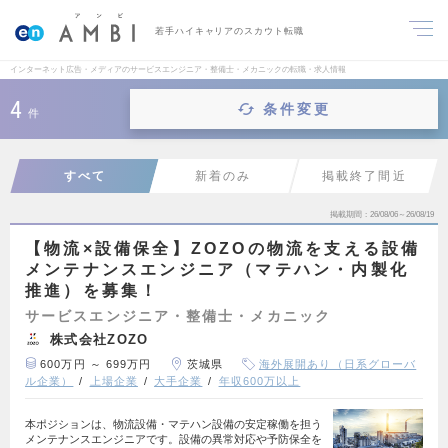
若手ハイキャリアのスカウト転職
インターネット広告・メディアのサービスエンジニア・整備士・メカニックの転職・求人情報
4
条件変更
件
すべて
新着のみ
掲載終了間近
掲載期間
26/08/06～26/08/19
【物流×設備保全】ZOZOの物流を支える設備
メンテナンスエンジニア（マテハン・内製化
推進）を募集！
サービスエンジニア・整備士・メカニック
株式会社ZOZO
600万円 ～ 699万円
茨城県
海外展開あり（日系グローバ
ル企業）
上場企業
大手企業
年収600万以上
本ポジションは、物流設備・マテハン設備の安定稼働を担う
メンテナンスエンジニアです。設備の異常対応や予防保全を