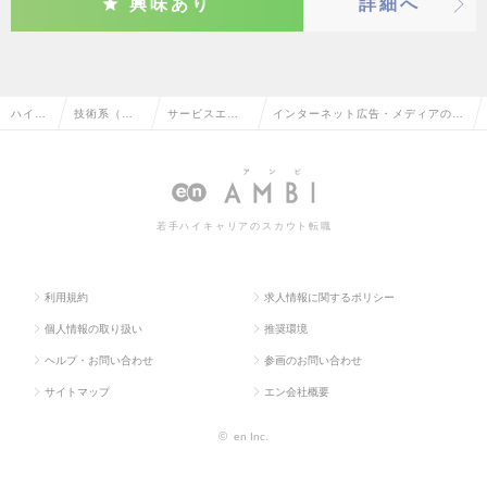
興味あり
詳細へ
ハイク
技術系（機
サービスエン
インターネット広告・メディアのサ
ラス求
械・メカト
ジニア・整備
ービスエンジニア・整備士・メカニ
人TOP
ロ・自動
士・メカニッ
ックの転職・求人情報一覧
車）
ク
若手ハイキャリアのスカウト転職
利用規約
求人情報に関するポリシー
個人情報の取り扱い
推奨環境
ヘルプ・お問い合わせ
参画のお問い合わせ
サイトマップ
エン会社概要
©
en Inc.