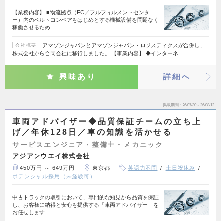
【業務内容】 ■物流拠点（FC／フルフィルメントセンタ
ー）内のベルトコンベアをはじめとする機械設備を問題なく
稼働させるため…
アマゾンジャパンとアマゾンジャパン・ロジスティクスが合併し、
会社概要
株式会社から合同会社に移行しました。 【事業内容】 ◆インターネ…
興味あり
詳細へ
掲載期間
26/07/30～26/08/12
車両アドバイザー◆品質保証チームの立ち上
げ／年休128日／車の知識を活かせる
サービスエンジニア・整備士・メカニック
アジアンウエイ株式会社
450万円 ～ 649万円
東京都
英語力不問
土日祝休み
ポテンシャル採用（未経験可）
中古トラックの取引において、専門的な知見から品質を保証
し、お客様に納得と安心を提供する「車両アドバイザー」を
お任せします…