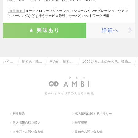
■テクノロジーソリューション システムインテグレーションやアウ
会社概要
トソーシングなどを行うサービス分野、サーバやネットワーク機器…
興味あり
詳細へ
ハイク
技術系（機
その他、技術系
1000万円以上のその他、技術系
ラス求
械・メカト
（機械・メカト
（機械・メカトロ・自動車）の
人TOP
ロ・自動車）
ロ・自動車）
転職・求人情報一覧
若手ハイキャリアのスカウト転職
利用規約
求人情報に関するポリシー
個人情報の取り扱い
推奨環境
ヘルプ・お問い合わせ
参画のお問い合わせ