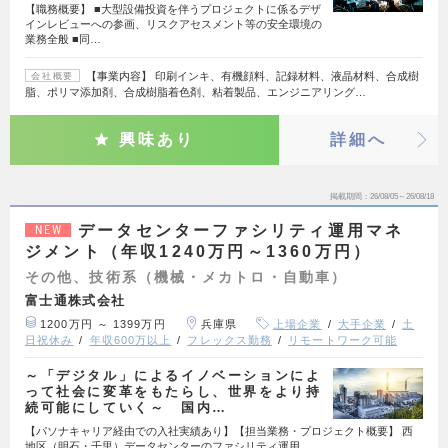
【職務概要】 ■大型設備投資を伴うプロジェクトに係るデザ
インレビューへの参画、リスクアセスメント等の安全環境の
業務全般 ■同…
【事業内容】 印刷インキ、有機顔料、記録材料、液晶材料、合成樹
会社概要
脂、ポリマ添加剤、合成樹脂着色剤、粘着製品、エンジニアリング…
興味あり
詳細へ
掲載期間
26/08/05～26/08/18
データセンターファシリティ運用マネ
NEW
ジメント（年収1240万円～1360万円）
その他、技術系（機械・メカトロ・自動車）
富士通株式会社
1200万円 ～ 1399万円
兵庫県
上場企業
大手企業
土
日祝休み
年収600万以上
フレックス勤務
リモートワーク可能
～「デジタル」によるイノベーションによ
って社会に変革をもたらし、世界をより持
続可能にしていく～ 国内…
【パソナキャリア経由での入社実績あり】【担当業務・プロジェクト概要】 西
地区（明石・千里）データセンターのファシリティ運用…