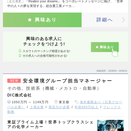
『Realize your dreams』 をコーポレートメッセージに掲げ、「世界
会社概要
中の人々の夢を実現する」総合重工業メーカ…
興味あり
詳細へ
興味のある求人に
チェックをつけよう!
興味あり
スカウトのマッチング精度があがる!
その求人への合格可能性がわかる!
掲載期間
26/08/06～26/08/19
安全環境グループ担当マネージャー
NEW
その他、技術系（機械・メカトロ・自動車）
DIC株式会社
1050万円 ～ 1149万円
東京都
海外展開あり（日系グロー
バル企業）
上場企業
英語力が必要
年収600万以上
フレックス
勤務
東証プライム上場！世界トップクラスシェ
アの化学メーカー