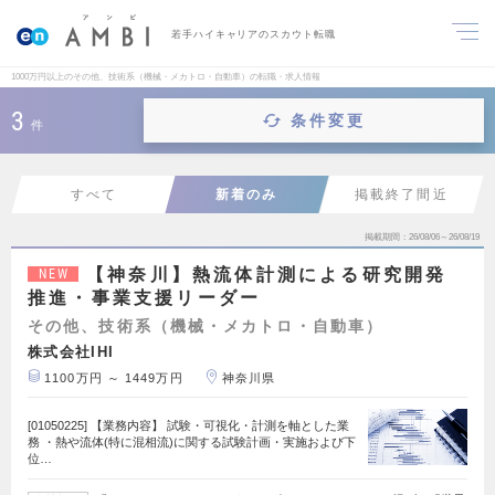
若手ハイキャリアのスカウト転職
1000万円以上のその他、技術系（機械・メカトロ・自動車）の転職・求人情報
3
条件変更
件
すべて
新着のみ
掲載終了間近
掲載期間
26/08/06～26/08/19
【神奈川】熱流体計測による研究開発
NEW
推進・事業支援リーダー
その他、技術系（機械・メカトロ・自動車）
株式会社IHI
1100万円 ～ 1449万円
神奈川県
[01050225] 【業務内容】 試験・可視化・計測を軸とした業
務 ・熱や流体(特に混相流)に関する試験計画・実施および下
位…