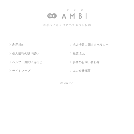
ラス求
械・メカト
（機械・メカト
（機械・メカトロ・自動車）の
人TOP
ロ・自動車）
ロ・自動車）
転職・求人情報一覧
若手ハイキャリアのスカウト転職
利用規約
求人情報に関するポリシー
個人情報の取り扱い
推奨環境
ヘルプ・お問い合わせ
参画のお問い合わせ
サイトマップ
エン会社概要
©
en Inc.