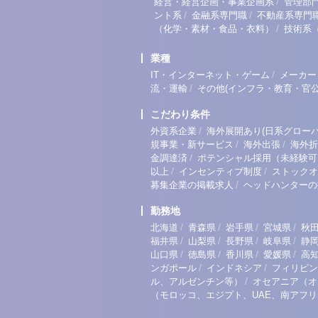
/
経営・経営企画・事業企画系
管理部
/
/
ント系
金融系専門職
不動産系専門
/
（化学・素材・食品・衣料）
技術系
業種
/
IT・インターネット・ゲーム
メーカー
/
流・運輸
その他(インフラ・教育・官公
こだわり条件
/
外資系企業
海外展開あり(日系グローバ
/
/
規事業・新サービス
海外出張
海外折
/
金調達済
ポテンシャル採用（未経験可
/
/
以上
インセンティブ制度
ストックオ
/
募集企業の掲載求人
ヘッドハンターの
勤務地
/
/
/
/
北海道
青森県
岩手県
宮城県
秋
/
/
/
/
福井県
山梨県
長野県
岐阜県
静
/
/
/
/
山口県
徳島県
香川県
愛媛県
高
/
/
ンガポール
インドネシア
フィリピン
/
ル、アルゼンチン等）
オセアニア（オ
（モロッコ、エジプト、UAE、南アフ