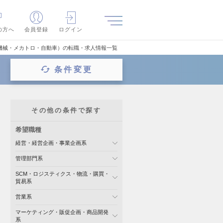
の方へ
会員登録
ログイン
機械・メカトロ・自動車）の転職・求人情報一覧
条件変更
その他の条件で探す
希望職種
経営・経営企画・事業企画系
管理部門系
SCM・ロジスティクス・物流・購買・
貿易系
営業系
マーケティング・販促企画・商品開発
系