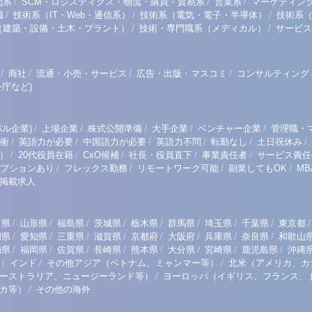
/
/
/
門系
SCM・ロジスティクス・物流・購買・貿易系
営業系
マーケティン
/
/
/
職
技術系（IT・Web・通信系）
技術系（電気・電子・半導体）
技術系
/
/
（建築・設備・土木・プラント）
技術・専門職系（メディカル）
サービス
/
/
/
/
商社
流通・小売・サービス
広告・出版・マスコミ
コンサルティング
庁など)
/
/
/
/
/
ル企業)
上場企業
株式公開準備
大手企業
ベンチャー企業
管理職・
/
/
/
/
/
/
衝
英語力が必要
中国語力が必要
英語力不問
転勤なし
土日祝休み
/
/
/
/
/
）
20代役員在籍
CxO候補
社長・役員直下
事業責任者
サービス責任
/
/
/
/
プションあり
フレックス勤務
リモートワーク可能
副業してもOK
M
掲載求人
/
/
/
/
/
/
/
/
/
田県
山形県
福島県
茨城県
栃木県
群馬県
埼玉県
千葉県
東京都
/
/
/
/
/
/
/
/
岡県
愛知県
三重県
滋賀県
京都府
大阪府
兵庫県
奈良県
和歌山
/
/
/
/
/
/
/
/
知県
福岡県
佐賀県
長崎県
熊本県
大分県
宮崎県
鹿児島県
沖縄
/
/
/
インド
その他アジア（ベトナム、ミャンマー等）
北米（アメリカ、カ
/
ーストラリア、ニュージーランド等）
ヨーロッパ（イギリス、フランス、
/
リカ等）
その他の海外