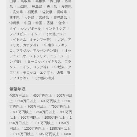
山県
鳥取県
島根県
岡山県
広島
県
山口県
徳島県
香川県
愛媛県
高知県
福岡県
佐賀県
長崎県
熊本県
大分県
宮崎県
鹿児島県
沖縄県
中国
韓国
香港
台湾
タイ
シンガポール
インドネシア
フィリピン
インド
その他アジア
（ベトナム、ミャンマー等）
北米（ア
メリカ、カナダ等）
中南米（メキシ
コ、ブラジル、アルゼンチン等）
オセ
アニア（オーストラリア、ニュージーラ
ンド等）
ヨーロッパ（イギリス、フラ
ンス、ドイツ、ロシア等）
中近東・ア
フリカ（モロッコ、エジプト、UAE、南
アフリカ等）
その他の海外
希望年収
400万円以上
450万円以上
500万円以
上
550万円以上
600万円以上
650
万円以上
700万円以上
750万円以上
800万円以上
850万円以上
900万円
以上
950万円以上
1000万円以上
1
050万円以上
1100万円以上
1150万
円以上
1200万円以上
1250万円以上
1300万円以上
1350万円以上
1400