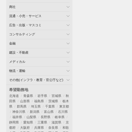
商社
流通・小売・サービス
広告・出版・マスコミ
コンサルティング
金融
建設・不動産
メディカル
物流・運輸
その他(インフラ・教育・官公庁など)
希望勤務地
北海道
青森県
岩手県
宮城県
秋
田県
山形県
福島県
茨城県
栃木
県
群馬県
埼玉県
千葉県
東京都
神奈川県
新潟県
富山県
石川県
福井県
山梨県
長野県
岐阜県
静岡県
愛知県
三重県
滋賀県
京
都府
大阪府
兵庫県
奈良県
和歌