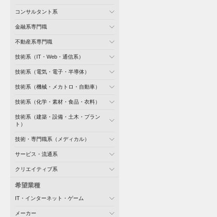
コンサルタント系
金融系専門職
不動産系専門職
技術系（IT・Web・通信系）
技術系（電気・電子・半導体）
技術系（機械・メカトロ・自動車）
技術系（化学・素材・食品・衣料）
技術系（建築・設備・土木・プラン
ト）
技術・専門職系（メディカル）
サービス・流通系
クリエイティブ系
希望業種
IT・インターネット・ゲーム
メーカー