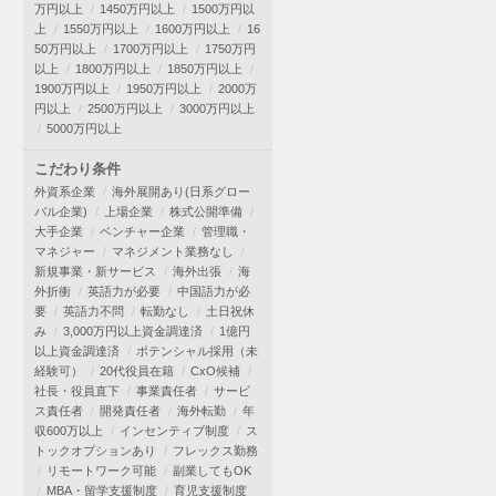
万円以上
1450万円以上
1500万円以
上
1550万円以上
1600万円以上
16
50万円以上
1700万円以上
1750万円
以上
1800万円以上
1850万円以上
1900万円以上
1950万円以上
2000万
円以上
2500万円以上
3000万円以上
5000万円以上
こだわり条件
外資系企業
海外展開あり(日系グロー
バル企業)
上場企業
株式公開準備
大手企業
ベンチャー企業
管理職・
マネジャー
マネジメント業務なし
新規事業・新サービス
海外出張
海
外折衝
英語力が必要
中国語力が必
要
英語力不問
転勤なし
土日祝休
み
3,000万円以上資金調達済
1億円
以上資金調達済
ポテンシャル採用（未
経験可）
20代役員在籍
CxO候補
社長・役員直下
事業責任者
サービ
ス責任者
開発責任者
海外転勤
年
収600万以上
インセンティブ制度
ス
トックオプションあり
フレックス勤務
リモートワーク可能
副業してもOK
MBA・留学支援制度
育児支援制度