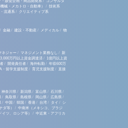
/
グ・販促企画・商品開発系
コンサルタ
/
（機械・メカトロ・自動車）
技術系
/
・流通系
クリエイティブ系
/
/
/
/
金融
建設・不動産
メディカル
物
/
/
マネジャー
マネジメント業務なし
新
/
3,000万円以上資金調達済
1億円以上資
/
/
/
者
開発責任者
海外転勤
年収600万
/
/
BA・留学支援制度
育児支援制度
直接
/
/
/
/
神奈川県
新潟県
富山県
石川県
/
/
/
/
/
県
鳥取県
島根県
岡山県
広島県
/
/
/
/
/
/
県
中国
韓国
香港
台湾
タイ
シ
/
ナダ等）
中南米（メキシコ、ブラジ
/
ドイツ、ロシア等）
中近東・アフリカ