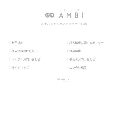
ラス求
械・メカト
ア（その他、機械・
ジニア（その他、機械・メカト
人TO
ロ・自動
メカトロ・自動車）
ロ・自動車）の転職・求人情報
P
車）
一覧
若手ハイキャリアのスカウト転職
利用規約
求人情報に関するポリシー
個人情報の取り扱い
推奨環境
ヘルプ・お問い合わせ
参画のお問い合わせ
サイトマップ
エン会社概要
©
en Inc.