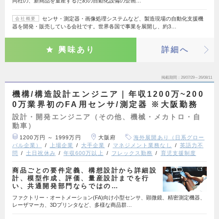
同社の、新商品を量産するための自動化設備の企画…
センサ・測定器・画像処理システムなど、製造現場の自動化支援機
会社概要
器を開発・販売している会社です。世界各国で事業を展開し、約3…
興味あり
詳細へ
掲載期間
26/07/29～26/08/11
機構/構造設計エンジニア｜年収1200万~200
0万業界初のFA用センサ/測定器 ※大阪勤務
設計・開発エンジニア（その他、機械・メカトロ・自
動車）
1200万円 ～ 1999万円
大阪府
海外展開あり（日系グロー
バル企業）
上場企業
大手企業
マネジメント業務なし
英語力不
問
土日祝休み
年収600万以上
フレックス勤務
育児支援制度
商品ごとの要件定義、構想設計から詳細設
計、模型作成、評価、量産設計までを行
い、共通開発部門ならではの…
ファクトリー・オートメーション(FA)向け小型センサ、顕微鏡、精密測定機器、
レーザマーカ、3Dプリンタなど、多様な商品群…