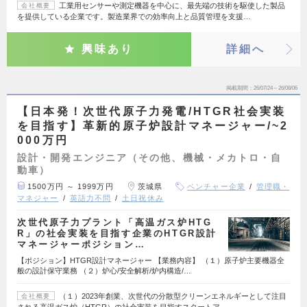
工業用センサーや測定機器を中心に、最先端の技術を駆使した製品
会社概要
を提供している企業です。製造業界での効率向上と品質管理を支援…
興味あり
詳細へ
掲載期間
26/07/24～26/08/06
【日本発！次世代原子力発電/HTGR社会実装
を目指す】革新的原子炉設計マネージャー/~2
000万円
設計・開発エンジニア（その他、機械・メカトロ・自
動車）
1500万円 ～ 1999万円
茨城県
ベンチャー企業
管理職・
マネジャー
英語力不問
土日祝休み
次世代原子力プラント「高温ガス炉HTG
R」の社会実装を目指す企業のHTGR設計
マネージャーポジション…
【ポジション】HTGR設計マネージャー 【業務内容】 （１）原子炉主要機器全
般の設計保守業務 （２）炉心/安全解析/炉内構造/…
（１）2023年創業、次世代の分散型クリーンエネルギーとして注目
会社概要
される高温ガス炉（HTGR）の社会実装を目指すスタートア…