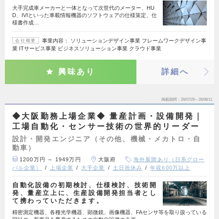
大手完成車メーカーと一体となって次世代のメーター、HU
D、IVIといった車載情報機器のソフトウェアの仕様策定、仕
様書作成…
事業内容： ソリューションデザイン事業 フレームワークデザイン事
会社概要
業 ITサービス事業 ビジネスソリューション事業 クラウド事業
興味あり
詳細へ
掲載期間
26/07/29～26/08/11
◆大阪勤務上場企業◆ 量産計画・設備開発｜
工場自動化・センサー技術の世界的リーダー
設計・開発エンジニア（その他、機械・メカトロ・自
動車）
1200万円 ～ 1949万円
大阪府
海外展開あり（日系グロー
バル企業）
上場企業
大手企業
土日祝休み
年収600万以上
自動化設備の初期検討、仕様検討、技術開
発、量産立上に、生産設備開発担当者とし
て携わっていただきます。
精密測定機器、各種光学機器、顕微鏡、画像機器、FAセンサ等を取り扱っている