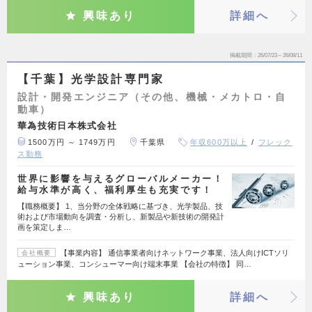
興味あり
詳細へ
掲載期間
26/07/23～26/08/11
【千葉】光学設計専門家
設計・開発エンジニア（その他、機械・メカトロ・自
動車）
華為技術日本株式会社
1500万円 ～ 1749万円
千葉県
年収600万以上
フレック
ス勤務
世界に影響を与えるグローバルメーカー！
給与水準が高く、福利厚生も充実です！
【職務概要】 1、当分野の全体戦略に基づき、光学製品、技
術および市場動向を調査・分析し、新製品や新技術の開発計
画を策定しま…
【事業内容】 通信事業者向けネットワーク事業、法人向けICTソリ
会社概要
ューション事業、コンシューマー向け端末事業 【会社の特徴】 同…
興味あり
詳細へ