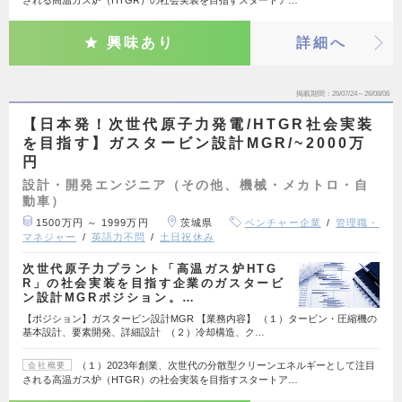
興味あり
詳細へ
掲載期間
26/07/24～26/08/06
【日本発！次世代原子力発電/HTGR社会実装
を目指す】ガスタービン設計MGR/~2000万
円
設計・開発エンジニア（その他、機械・メカトロ・自
動車）
1500万円 ～ 1999万円
茨城県
ベンチャー企業
管理職・
マネジャー
英語力不問
土日祝休み
次世代原子力プラント「高温ガス炉HTG
R」の社会実装を目指す企業のガスタービ
ン設計MGRポジション。…
【ポジション】ガスタービン設計MGR 【業務内容】 （１）タービン・圧縮機の
基本設計、要素開発、詳細設計 （２）冷却構造、ク…
（１）2023年創業、次世代の分散型クリーンエネルギーとして注目
会社概要
される高温ガス炉（HTGR）の社会実装を目指すスタートア…