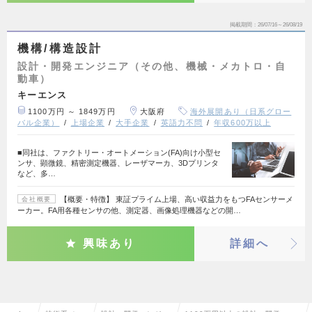
掲載期間
26/07/16～26/08/19
機構/構造設計
設計・開発エンジニア（その他、機械・メカトロ・自
動車）
キーエンス
1100万円 ～ 1849万円
大阪府
海外展開あり（日系グロー
バル企業）
上場企業
大手企業
英語力不問
年収600万以上
■同社は、ファクトリー・オートメーション(FA)向け小型セ
ンサ、顕微鏡、精密測定機器、レーザマーカ、3Dプリンタ
など、多…
【概要・特徴】 東証プライム上場、高い収益力をもつFAセンサーメ
会社概要
ーカー。FA用各種センサの他、測定器、画像処理機器などの開…
興味あり
詳細へ