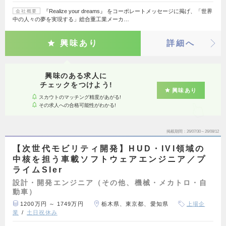
『Realize your dreams』 をコーポレートメッセージに掲げ、「世界
会社概要
中の人々の夢を実現する」総合重工業メーカ…
興味あり
詳細へ
興味のある求人に
チェックをつけよう!
興味あり
スカウトのマッチング精度があがる!
その求人への合格可能性がわかる!
掲載期間
26/07/30～26/08/12
【次世代モビリティ開発】HUD・IVI領域の
中核を担う車載ソフトウェアエンジニア／プ
ライムSIer
設計・開発エンジニア（その他、機械・メカトロ・自
動車）
1200万円 ～ 1749万円
栃木県、東京都、愛知県
上場企
業
土日祝休み