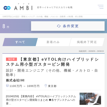
若手ハイキャリアのスカウト転職
1100万円以上の設計・開発エンジニア（その他、機械・メカトロ・自動車）の転職・求人情報
8
条件変更
件
すべて
新着のみ
掲載終了間近
掲載期間
26/08/06～26/08/19
【東京都】eVTOL向けハイブリッドシ
NEW
ステム用小型ガスタービン開発
設計・開発エンジニア（その他、機械・メカトロ・自
動車）
株式会社IHI
1100万円 ～ 1699万円
東京都
[01040259] 【業務内容】 eVTOL向けハイブリッドシステム
用小型ガスタービン開発取りまとめ ◆各サブシステムへの
要…