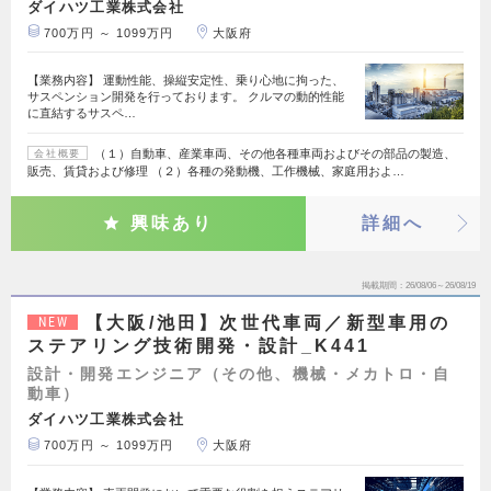
ダイハツ工業株式会社
700万円 ～ 1099万円
大阪府
【業務内容】 運動性能、操縦安定性、乗り心地に拘った、
サスペンション開発を行っております。 クルマの動的性能
に直結するサスペ…
（１）自動車、産業車両、その他各種車両およびその部品の製造、
会社概要
販売、賃貸および修理 （２）各種の発動機、工作機械、家庭用およ…
興味あり
詳細へ
掲載期間
26/08/06～26/08/19
【大阪/池田】次世代車両／新型車用の
NEW
ステアリング技術開発・設計_K441
設計・開発エンジニア（その他、機械・メカトロ・自
動車）
ダイハツ工業株式会社
700万円 ～ 1099万円
大阪府