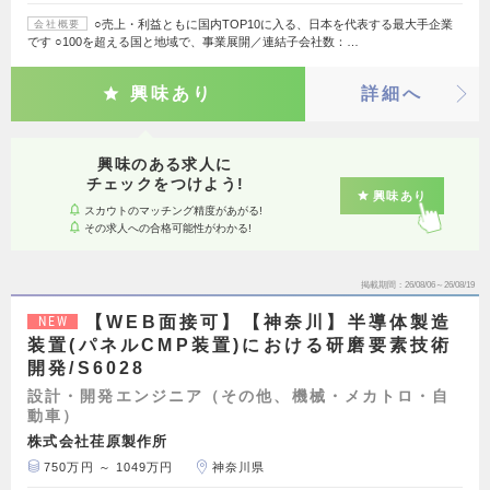
○売上・利益ともに国内TOP10に入る、日本を代表する最大手企業
会社概要
です ○100を超える国と地域で、事業展開／連結子会社数：…
興味あり
詳細へ
興味のある求人に
チェックをつけよう!
興味あり
スカウトのマッチング精度があがる!
その求人への合格可能性がわかる!
掲載期間
26/08/06～26/08/19
【WEB面接可】【神奈川】半導体製造
NEW
装置(パネルCMP装置)における研磨要素技術
開発/S6028
設計・開発エンジニア（その他、機械・メカトロ・自
動車）
株式会社荏原製作所
750万円 ～ 1049万円
神奈川県