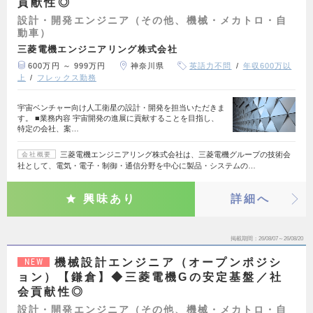
貢献性◎
設計・開発エンジニア（その他、機械・メカトロ・自
動車）
三菱電機エンジニアリング株式会社
600万円 ～ 999万円
神奈川県
英語力不問
年収600万以
上
フレックス勤務
宇宙ベンチャー向け人工衛星の設計・開発を担当いただきま
す。 ■業務内容 宇宙開発の進展に貢献することを目指し、
特定の会社、案…
三菱電機エンジニアリング株式会社は、三菱電機グループの技術会
会社概要
社として、電気・電子・制御・通信分野を中心に製品・システムの…
興味あり
詳細へ
掲載期間
26/08/07～26/08/20
機械設計エンジニア（オープンポジシ
NEW
ョン）【鎌倉】◆三菱電機Gの安定基盤／社
会貢献性◎
設計・開発エンジニア（その他、機械・メカトロ・自