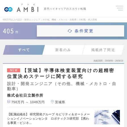
若手ハイキャリアのスカウト転職
600万円以上の設計・開発エンジニア（その他、機械・メカトロ・自動車）の転職・求人情報
405
条件変更
件
すべて
新着のみ
掲載終了間近
掲載期間
26/08/06～26/08/19
【茨城】半導体検査装置向けの超精密
NEW
位置決めステージに関する研究
設計・開発エンジニア（その他、機械・メカトロ・自
動車）
株式会社日立製作所
750万円 ～ 1049万円
茨城県
【配属組織名】 研究開発グループ モビリティ＆オートメー
ションイノベーションセンタ ロボティクス研究部 【携わ
る事業・ビジネ…