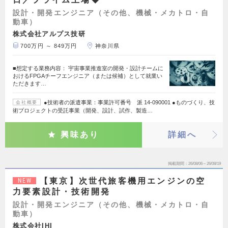
設計・開発エンジニア（その他、機械・メカトロ・自
動車）
株式会社アルプス技研
700万円 ～ 849万円
神奈川県
■想定する業務内容： 宇宙事業推進室の開発・設計チームに
おけるFPGAチーフエンジニア（または候補）として就業い
ただきます…
●技術者の派遣事業：事業許可番号 派 14-090001 ●ものづくり、技
会社概要
術プロジェクトの受託事業（開発、設計、試作、製造…
興味あり
詳細へ
掲載期間
26/08/06～26/08/19
【東京】次世代旅客機用エンジンの空
NEW
力要素設計・技術開発
設計・開発エンジニア（その他、機械・メカトロ・自
動車）
株式会社IHI