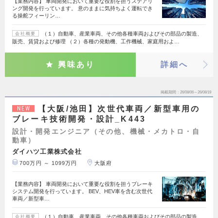
【業務内容】 車両開発において重要な役割を担うステアリ
ング開発を行っています。 意のままに気持ちよく運転でき
る操舵フィーリン…
（１）自動車、産業車両、その他各種車両およびその部品の製造、
会社概要
販売、賃貸および修理 （２）各種の発動機、工作機械、家庭用およ…
興味あり
詳細へ
掲載期間
26/08/06～26/08/19
【大阪/池田】次世代車両／新型車用の
NEW
ブレーキ技術開発・設計_K443
設計・開発エンジニア（その他、機械・メカトロ・自
動車）
ダイハツ工業株式会社
700万円 ～ 1099万円
大阪府
【業務内容】 車両開発において重要な役割を担うブレーキ
システム開発を行っています。 BEV、HEV車を含む次世代
車両／新型車…
（１）自動車、産業車両、その他各種車両およびその部品の製造、
会社概要