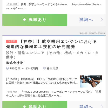
参考：数字とキーワードで知るAstemo https://www.hitachiastem
会社概要
o.com/jp/caree…
興味あり
詳細へ
掲載期間
26/08/06～26/08/19
【神奈川】航空機用エンジンにおける
NEW
先進的な機械加工技術の研究開発
設計・開発エンジニア（その他、機械・メカトロ・自
動車）
株式会社IHI
750万円 ～ 1349万円
神奈川県
[01050188] 【業務内容】 IHIグループのR&D部門として、主
に民間・防衛向け航空機用エンジンにおける先進的な材料…
『Realize your dreams』 をコーポレートメッセージに掲げ、「世界
会社概要
中の人々の夢を実現する」総合重工業メーカ…
興味あり
詳細へ