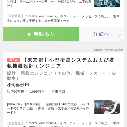
社後は、チームメンバーのサポートを受けながら、以下の業
務を…
『Realize your dreams』 をコーポレートメッセージに掲げ、「世界
会社概要
中の人々の夢を実現する」総合重工業メーカ…
興味あり
詳細へ
掲載期間
26/08/06～26/08/19
【東京都】小型衛星システムおよび搭
NEW
載機器設計エンジニア
設計・開発エンジニア（その他、機械・メカトロ・自
動車）
株式会社IHI
700万円 ～ 1099万円
東京都
[01040265] 【業務内容】 【業務詳細】 ■衛星機器・ペイロ
ードのシステム設計・開発・評価 ・光学系／電波系ペイロ
ードを…
『Realize your dreams』 をコーポレートメッセージに掲げ、「世界
会社概要