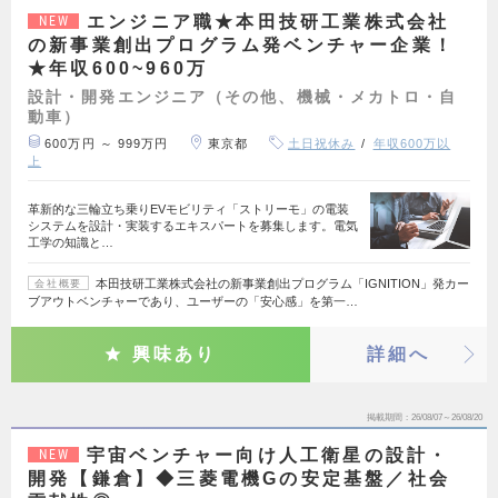
エンジニア職★本田技研工業株式会社
NEW
の新事業創出プログラム発ベンチャー企業！
★年収600~960万
設計・開発エンジニア（その他、機械・メカトロ・自
動車）
600万円 ～ 999万円
東京都
土日祝休み
年収600万以
上
革新的な三輪立ち乗りEVモビリティ「ストリーモ」の電装
システムを設計・実装するエキスパートを募集します。電気
工学の知識と…
本田技研工業株式会社の新事業創出プログラム「IGNITION」発カー
会社概要
ブアウトベンチャーであり、ユーザーの「安心感」を第一…
興味あり
詳細へ
掲載期間
26/08/07～26/08/20
宇宙ベンチャー向け人工衛星の設計・
NEW
開発【鎌倉】◆三菱電機Gの安定基盤／社会