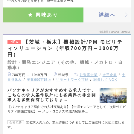
中の人々の夢を実現する」総合重工業メーカ…
興味あり
詳細へ
掲載期間
26/08/06～26/08/19
【茨城・栃木】機械設計/PM モビリテ
NEW
ィソリューション（年収700万円～1000万
円）
設計・開発エンジニア（その他、機械・メカトロ・自
動車）
700万円 ～ 1049万円
茨城県
外資系企業
大手企業
土
日祝休み
年収600万以上
リモートワーク可能
副業してもOK
パソナキャリアがおすすめする求人です。
こちらの求人案件以外にも各業界の非公開
求人を多数保有しておりま…
【パソナキャリア経由での入社実績あり】【生涯エンジニアとして、次世代モビ
リティ開発に貢献】 ― メカトロニクス領域の経験を…
匿名求人のため、求人詳細につきましてはご面談時にお伝え致しま
会社概要
す。