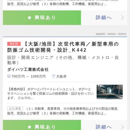
販売、賃貸および修理 （２）各種の発動機、工作機械、家庭用およ…
興味あり
詳細へ
掲載期間
26/08/06～26/08/19
【大阪/池田】次世代車両／新型車用の
NEW
防振ゴム技術開発・設計_K442
設計・開発エンジニア（その他、機械・メカトロ・自
動車）
ダイハツ工業株式会社
700万円 ～ 1099万円
大阪府
【業務内容】 ボデーとパワートレインユニット、ボデーと
サスペンションを繋ぐ防振ゴムの技術開発・設計を行ってい
ます。 クルマの…
（１）自動車、産業車両、その他各種車両およびその部品の製造、
会社概要
販売、賃貸および修理 （２）各種の発動機、工作機械、家庭用およ…
興味あり
詳細へ