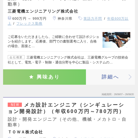
動車）
三菱電機エンジニアリング株式会社
600万円 ～ 999万円
神奈川県
英語力不問
年収600万以
上
フレックス勤務
ご応募をいただきましたら、ご経験に合わせて設計ポジショ
ンを紹介します。 応募後、部門での書類選考に入り、合格
の場合、面接と…
三菱電機エンジニアリング株式会社は、三菱電機グループの技術会
会社概要
社として、電気・電子・制御・通信分野を中心に製品・システムの…
興味あり
詳細へ
掲載期間
26/08/07～26/08/20
メカ設計エンジニア（シンギュレーシ
NEW
ョン開発設計）（年収600万円～780万円）
設計・開発エンジニア（その他、機械・メカトロ・自
動車）
ＴＯＷＡ株式会社