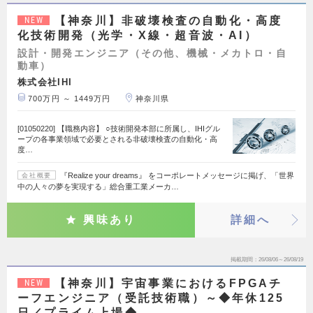
【神奈川】非破壊検査の自動化・高度
NEW
化技術開発（光学・X線・超音波・AI）
設計・開発エンジニア（その他、機械・メカトロ・自
動車）
株式会社IHI
700万円 ～ 1449万円
神奈川県
[01050220] 【職務内容】 ○技術開発本部に所属し、IHIグル
ープの各事業領域で必要とされる非破壊検査の自動化・高
度…
『Realize your dreams』 をコーポレートメッセージに掲げ、「世界
会社概要
中の人々の夢を実現する」総合重工業メーカ…
興味あり
詳細へ
掲載期間
26/08/06～26/08/19
【神奈川】宇宙事業におけるFPGAチ
NEW
ーフエンジニア（受託技術職）～◆年休125
日／プライム上場◆