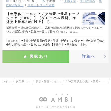
600万円 ～ 799万円
京都府
上場企業
土日祝休み
年
収600万以上
リモートワーク可能
【半導体モールディング装置で世界トップ
シェア（60%）】【グローバル展開、海
外売上比率80%以上】【…
採用背景 半導体後工程向けに、高精度制御と独自機構を活かしたシンギュレー
ション装置の開発・製造を一貫して行っています。 当社…
■半導体製造装置の開発・設計・製造および販売 ■半導体製造用精密
会社概要
金型の開発・設計・製造および販売 【事業所】 ■国内拠点：本社…
興味あり
詳細へ
ハイク
技術系（機
設計・開発エンジニ
600万円以上の設計・開発エン
ラス求
械・メカト
ア（その他、機械・
ジニア（その他、機械・メカト
人TO
ロ・自動
メカトロ・自動車）
ロ・自動車）の転職・求人情報
P
車）
一覧
若手ハイキャリアのスカウト転職