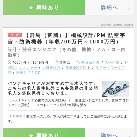
興味あり
詳細へ
掲載期間
26/08/06～26/08/19
【群馬（富岡）】機械設計/PM 航空宇
NEW
宙・防衛機器（年収700万円～1000万円）
設計・開発エンジニア（その他、機械・メカトロ・自
動車）
700万円 ～ 1049万円
群馬県
外資系企業
大手企業
管
理職・マネジャー
土日祝休み
年収600万以上
リモートワーク可
能
副業してもOK
パソナキャリアがおすすめする求人です。
こちらの求人案件以外にも各業界の非公開
求人を多数保有しておりま…
【パソナキャリア経由での入社実績あり】【生涯エンジニアとして、国家プロジ
ェクトに貢献】 ― メカトロニクス領域の経験を活か…
匿名求人のため、求人詳細につきましてはご面談時にお伝え致しま
会社概要
す。
興味あり
詳細へ