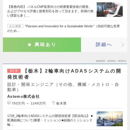
【業務内容】 パネルCMP装置向けの研磨要素技術の開発、
およびプロセス評価と顧客対応を担って頂きます。前例の無
い課題も多く…
“Passion and Innovation for a Sustainable World.”（持続可能な世界
会社概要
のため…
興味あり
詳細へ
掲載期間
26/08/06～26/08/19
【栃木】2輪車向けADASシステムの開
NEW
発技術者
設計・開発エンジニア（その他、機械・メカトロ・自
動車）
Astemo株式会社
750万円 ～ 1249万円
栃木県
1728_2輪車向けADASシステムの開発技術者【那須烏山】 ■
配属組織について(概要・ミッション) ■組織のミッション 2
輪…