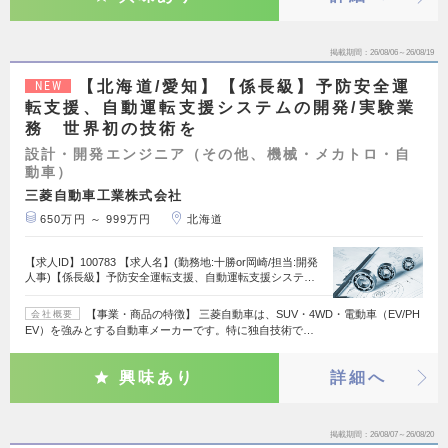
掲載期間
26/08/06～26/08/19
【北海道/愛知】【係長級】予防安全運
NEW
転支援、自動運転支援システムの開発/実験業
務 世界初の技術を
設計・開発エンジニア（その他、機械・メカトロ・自
動車）
三菱自動車工業株式会社
650万円 ～ 999万円
北海道
【求人ID】100783 【求人名】(勤務地:十勝or岡崎/担当:開発
人事)【係長級】予防安全運転支援、自動運転支援システ…
【事業・商品の特徴】 三菱自動車は、SUV・4WD・電動車（EV/PH
会社概要
EV）を強みとする自動車メーカーです。特に独自技術で…
興味あり
詳細へ
掲載期間
26/08/07～26/08/20