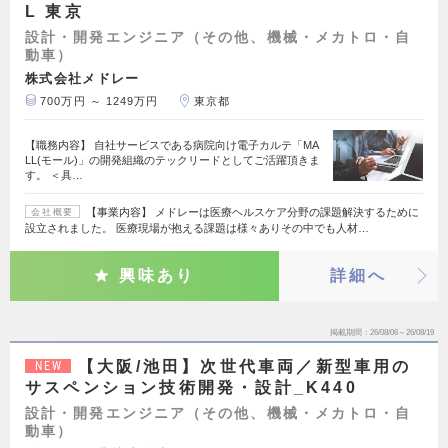
L 東京
設計・開発エンジニア（その他、機械・メカトロ・自
動車）
株式会社メドレー
700万円 ～ 1249万円
東京都
【職務内容】 自社サービスである病院向け電子カルテ「MA
LL(モール)」の開発組織のテックリードとしてご活躍頂きま
す。 ＜具…
【事業内容】 メドレーは医療ヘルスケア分野の課題解決するために
会社概要
設立されました。 医療現場が抱える課題は様々ありその中でも人材…
興味あり
詳細へ
掲載期間
26/08/06～26/08/19
【大阪/池田】次世代車両／新型車用の
NEW
サスペンション技術開発・設計_K440
設計・開発エンジニア（その他、機械・メカトロ・自
動車）