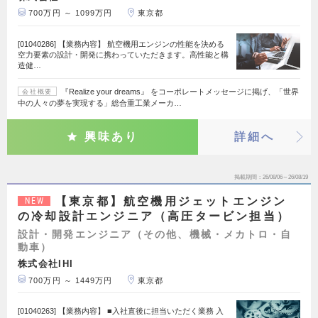
700万円 ～ 1099万円
東京都
[01040286] 【業務内容】 航空機用エンジンの性能を決める
空力要素の設計・開発に携わっていただきます。高性能と構
造健…
『Realize your dreams』 をコーポレートメッセージに掲げ、「世界
会社概要
中の人々の夢を実現する」総合重工業メーカ…
興味あり
詳細へ
掲載期間
26/08/06～26/08/19
【東京都】航空機用ジェットエンジン
NEW
の冷却設計エンジニア（高圧タービン担当）
設計・開発エンジニア（その他、機械・メカトロ・自
動車）
株式会社IHI
700万円 ～ 1449万円
東京都
[01040263] 【業務内容】 ■入社直後に担当いただく業務 入