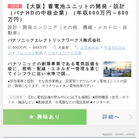
【大阪】蓄電池ユニットの開発・設計
NEW
（パナHDの中核企業）（年収600万円～800
万円）
設計・開発エンジニア（その他、機械・メカトロ・自
動車）
パナソニックエレクトリックワークス株式会社
600万円 ～ 849万円
大阪府
土日祝休み
年収600万以
上
フレックス勤務
リモートワーク可能
パナソニックの創業事業である電気設備を
核に、照明・配線・エネルギー管理を通じ
てインフラに近い水準で国…
●担当業務と役割 ・主な担当業務は、定置型リチウムイオン電池ユニットの設
計・開発になります。※リチウムイオン電池自身のデバ…
【主に電気設備分野を中心に以下を展開】 ■照明機器（住宅・オフ
会社概要
ィス・施設など） ■配線器具・分電盤などの電設資材 ■インターホ…
興味あり
詳細へ
掲載期間
26/08/07～26/08/20