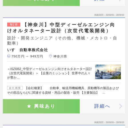
掲載期間
26/08/06～26/08/19
【神奈川】中型ディーゼルエンジン向
NEW
けオルタネーター設計（次世代電装開発）
設計・開発エンジニア（その他、機械・メカトロ・自
動車）
いすゞ自動車株式会社
750万円 ～ 949万円
神奈川県
＜ISZI052_中型ディーゼルエンジン向けオルタネーター設計
（次世代電装開発）＞ 【企業のミッション】 世界中の人々
が豊か…
【会社概要】 自動車、輸送用機械機具、原動機等の製品および
会社概要
その部品ならびに関連する資材・用品の製造・販売 【主要製品】 …
興味あり
詳細へ
掲載期間
26/08/06～26/08/19