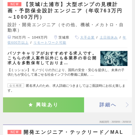
【茨城/土浦市】大型ポンプの見積計
NEW
画・予防保全設計エンジニア（年収763万円
～1000万円）
設計・開発エンジニア（その他、機械・メカトロ・自
動車）
750万円 ～ 1049万円
茨城県
大手企業
土日祝休み
年
収600万以上
リモートワーク可能
パソナキャリアがおすすめする求人です。
こちらの求人案件以外にも各業界の非公開
求人を多数保有しておりま…
【ミッション】 モノづくりの力により、国民の安全・安心を提供し、未来の子
供たちが安心して過ごせる社会インフラの整備に貢献。…
匿名求人のため、求人詳細につきましてはご面談時にお伝え致しま
会社概要
す。
興味あり
詳細へ
掲載期間
26/08/06～26/08/19
開発エンジニア・テックリード／MAL
NEW