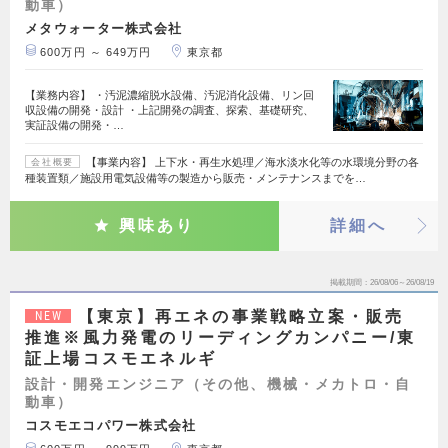
動車）
メタウォーター株式会社
600万円 ～ 649万円
東京都
【業務内容】 ・汚泥濃縮脱水設備、汚泥消化設備、リン回
収設備の開発・設計 ・上記開発の調査、探索、基礎研究、
実証設備の開発・…
【事業内容】 上下水・再生水処理／海水淡水化等の水環境分野の各
会社概要
種装置類／施設用電気設備等の製造から販売・メンテナンスまでを…
興味あり
詳細へ
掲載期間
26/08/06～26/08/19
【東京】再エネの事業戦略立案・販売
NEW
推進※風力発電のリーディングカンパニー/東
証上場コスモエネルギ
設計・開発エンジニア（その他、機械・メカトロ・自
動車）
コスモエコパワー株式会社