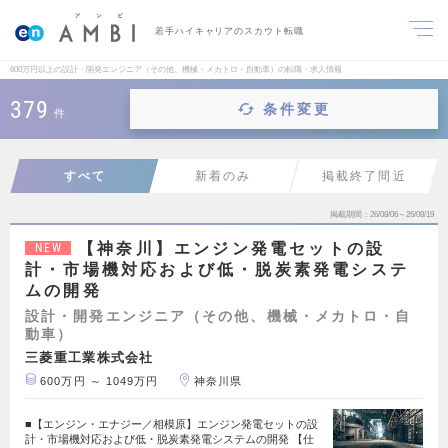
若手ハイキャリアのスカウト転職
600万円以上の設計・開発エンジニア（その他、機械・メカトロ・自動車）の転職・求人情報
379
条件変更
件
すべて
新着のみ
掲載終了間近
掲載期間
26/08/06～26/08/19
【神奈川】エンジン発電セットの設
NEW
計・市場機対応および低・脱炭素発電システ
ムの開発
設計・開発エンジニア（その他、機械・メカトロ・自
動車）
三菱重工業株式会社
600万円 ～ 1049万円
神奈川県
■【エンジン・エナジー／相模原】エンジン発電セットの設
計・市場機対応および低・脱炭素発電システムの開発 【仕