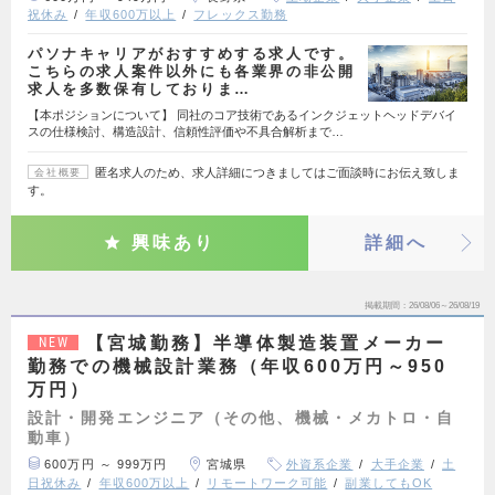
祝休み
年収600万以上
フレックス勤務
パソナキャリアがおすすめする求人です。
こちらの求人案件以外にも各業界の非公開
求人を多数保有しておりま…
【本ポジションについて】 同社のコア技術であるインクジェットヘッドデバイ
スの仕様検討、構造設計、信頼性評価や不具合解析まで…
匿名求人のため、求人詳細につきましてはご面談時にお伝え致しま
会社概要
す。
興味あり
詳細へ
掲載期間
26/08/06～26/08/19
【宮城勤務】半導体製造装置メーカー
NEW
勤務での機械設計業務（年収600万円～950
万円）
設計・開発エンジニア（その他、機械・メカトロ・自
動車）
600万円 ～ 999万円
宮城県
外資系企業
大手企業
土
日祝休み
年収600万以上
リモートワーク可能
副業してもOK