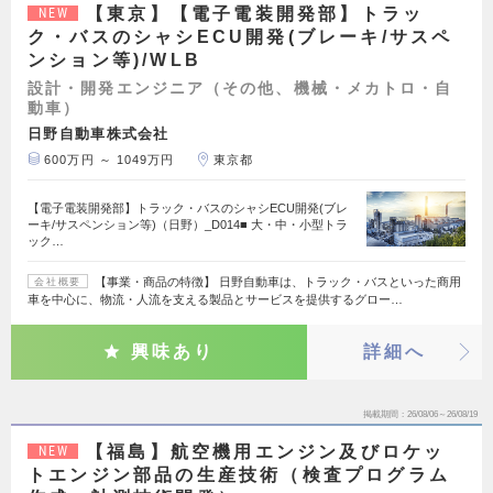
【東京】【電子電装開発部】トラッ
NEW
ク・バスのシャシECU開発(ブレーキ/サスペ
ンション等)/WLB
設計・開発エンジニア（その他、機械・メカトロ・自
動車）
日野自動車株式会社
600万円 ～ 1049万円
東京都
【電子電装開発部】トラック・バスのシャシECU開発(ブレ
ーキ/サスペンション等)（日野）_D014■ 大・中・小型トラ
ック…
【事業・商品の特徴】 日野自動車は、トラック・バスといった商用
会社概要
車を中心に、物流・人流を支える製品とサービスを提供するグロー…
興味あり
詳細へ
掲載期間
26/08/06～26/08/19
【福島】航空機用エンジン及びロケッ
NEW
トエンジン部品の生産技術（検査プログラム