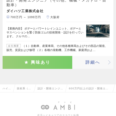
設計・開発エンジニア（その他、機械・メカトロ・自
動車）
ダイハツ工業株式会社
700万円 ～ 1099万円
大阪府
【業務内容】 ボデーとパワートレインユニット、ボデーと
サスペンションを繋ぐ防振ゴムの技術開発・設計を行ってい
ます。 クルマの…
（１）自動車、産業車両、その他各種車両およびその部品の製造、
会社概要
販売、賃貸および修理 （２）各種の発動機、工作機械、家庭用およ…
興味あり
詳細へ
ハイク
技術系（機
設計・開発エンジニ
600万円以上の設計・開発エン
ラス求
械・メカト
ア（その他、機械・
ジニア（その他、機械・メカト
人TO
ロ・自動
メカトロ・自動車）
ロ・自動車）の転職・求人情報
P
車）
一覧
若手ハイキャリアのスカウト転職