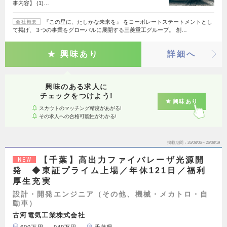
事内容】 (1)…
『この星に、たしかな未来を』 をコーポレートステートメントとし
会社概要
て掲げ、３つの事業をグローバルに展開する三菱重工グループ。 創…
興味あり
詳細へ
興味のある求人に
チェックをつけよう!
興味あり
スカウトのマッチング精度があがる!
その求人への合格可能性がわかる!
掲載期間
26/08/06～26/08/19
【千葉】高出力ファイバレーザ光源開
NEW
発 ◆東証プライム上場／年休121日／福利
厚生充実
設計・開発エンジニア（その他、機械・メカトロ・自
動車）
古河電気工業株式会社