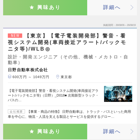
興味あり
詳細へ
掲載期間
26/08/06～26/08/19
【東京】【電子電装開発部】警音・看
NEW
視システム開発(車両接近アラート/バックモ
ニタ等)/WLB◎
設計・開発エンジニア（その他、機械・メカトロ・自
動車）
日野自動車株式会社
600万円 ～ 1049万円
東京都
【電子電装開発部】警音・看視システム開発(車両接近アラ
ート/バックモニタ等)（日野）_D018■ 次期新型トラック・
バスの…
【事業・商品の特徴】 日野自動車は、トラック・バスといった商用
会社概要
車を中心に、物流・人流を支える製品とサービスを提供するグロー…
興味あり
詳細へ