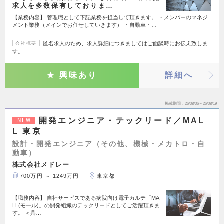
求人を多数保有しておりま…
【業務内容】 管理職として下記業務を担当して頂きます。 ・メンバーのマネジ
メント業務（メインでお任せしていきます） ・自動車・…
匿名求人のため、求人詳細につきましてはご面談時にお伝え致しま
会社概要
す。
興味あり
詳細へ
掲載期間
26/08/06～26/08/19
開発エンジニア・テックリード／MAL
NEW
L 東京
設計・開発エンジニア（その他、機械・メカトロ・自
動車）
株式会社メドレー
700万円 ～ 1249万円
東京都
【職務内容】 自社サービスである病院向け電子カルテ「MA
LL(モール)」の開発組織のテックリードとしてご活躍頂きま
す。 ＜具…