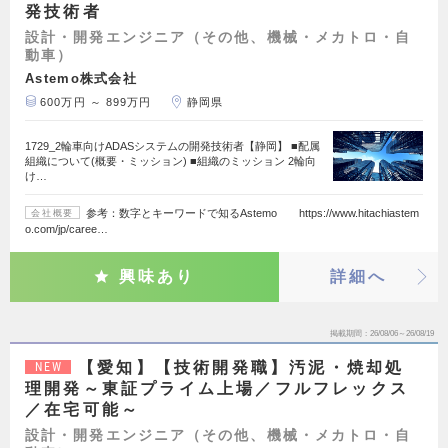
発技術者
設計・開発エンジニア（その他、機械・メカトロ・自
動車）
Astemo株式会社
600万円 ～ 899万円
静岡県
1729_2輪車向けADASシステムの開発技術者【静岡】 ■配属
組織について(概要・ミッション) ■組織のミッション 2輪向
け…
参考：数字とキーワードで知るAstemo https://www.hitachiastem
会社概要
o.com/jp/caree…
興味あり
詳細へ
掲載期間
26/08/06～26/08/19
【愛知】【技術開発職】汚泥・焼却処
NEW
理開発～東証プライム上場／フルフレックス
／在宅可能～
設計・開発エンジニア（その他、機械・メカトロ・自