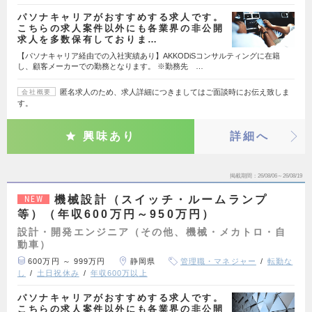
パソナキャリアがおすすめする求人です。
こちらの求人案件以外にも各業界の非公開
求人を多数保有しておりま…
【パソナキャリア経由での入社実績あり】AKKODiSコンサルティングに在籍
し、顧客メーカーでの勤務となります。 ※勤務先 …
匿名求人のため、求人詳細につきましてはご面談時にお伝え致しま
会社概要
す。
興味あり
詳細へ
掲載期間
26/08/06～26/08/19
機械設計（スイッチ・ルームランプ
NEW
等）（年収600万円～950万円）
設計・開発エンジニア（その他、機械・メカトロ・自
動車）
600万円 ～ 999万円
静岡県
管理職・マネジャー
転勤な
し
土日祝休み
年収600万以上
パソナキャリアがおすすめする求人です。
こちらの求人案件以外にも各業界の非公開