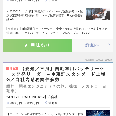
600万円 ～ 949万円
千葉県
＜2026015 【千葉】高出力ファイバレーザ光源開発＞ ■配
属予定部署 研究開発本部 レーザ技術開発部 FL技術開発
課 ■当…
■情報通信ソリューション 安全・安心の次世代インフラを支える光
会社概要
通信技術。 ファイバ・ケーブル、ファイテル製品、ブロードバンド…
興味あり
詳細へ
掲載期間
26/08/06～26/08/19
【愛知／三河】自動車用バッテリーケ
NEW
ース開発リーダー～◆東証スタンダード上場
G／自社内勤務案件多数
設計・開発エンジニア（その他、機械・メカトロ・自
動車）
SOLIZE PARTNERS株式会社
600万円 ～ 899万円
愛知県
【エージェントのおすすめポイント】 ■東証スタンダード市