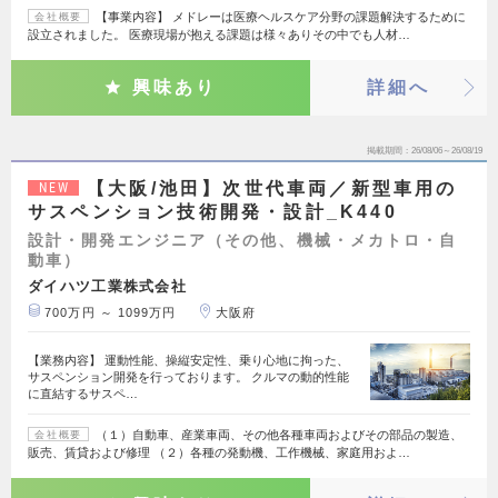
【事業内容】 メドレーは医療ヘルスケア分野の課題解決するために
会社概要
設立されました。 医療現場が抱える課題は様々ありその中でも人材…
興味あり
詳細へ
掲載期間
26/08/06～26/08/19
【大阪/池田】次世代車両／新型車用の
NEW
サスペンション技術開発・設計_K440
設計・開発エンジニア（その他、機械・メカトロ・自
動車）
ダイハツ工業株式会社
700万円 ～ 1099万円
大阪府
【業務内容】 運動性能、操縦安定性、乗り心地に拘った、
サスペンション開発を行っております。 クルマの動的性能
に直結するサスペ…
（１）自動車、産業車両、その他各種車両およびその部品の製造、
会社概要
販売、賃貸および修理 （２）各種の発動機、工作機械、家庭用およ…