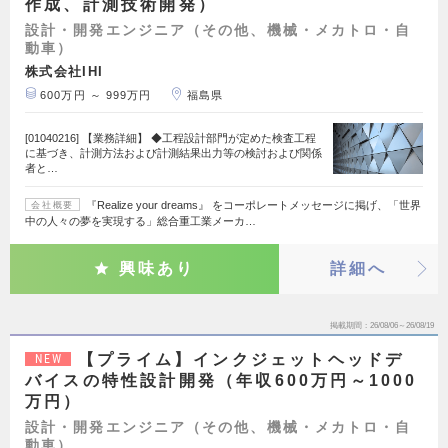
作成、計測技術開発）
設計・開発エンジニア（その他、機械・メカトロ・自
動車）
株式会社IHI
600万円 ～ 999万円
福島県
[01040216] 【業務詳細】 ◆工程設計部門が定めた検査工程
に基づき、計測方法および計測結果出力等の検討および関係
者と…
『Realize your dreams』 をコーポレートメッセージに掲げ、「世界
会社概要
中の人々の夢を実現する」総合重工業メーカ…
興味あり
詳細へ
掲載期間
26/08/06～26/08/19
【プライム】インクジェットヘッドデ
NEW
バイスの特性設計開発（年収600万円～1000
万円）
設計・開発エンジニア（その他、機械・メカトロ・自
動車）