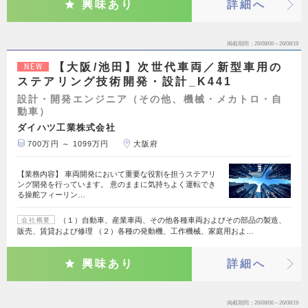
興味あり
詳細へ
掲載期間
26/08/06～26/08/19
【大阪/池田】次世代車両／新型車用の
NEW
ステアリング技術開発・設計_K441
設計・開発エンジニア（その他、機械・メカトロ・自
動車）
ダイハツ工業株式会社
700万円 ～ 1099万円
大阪府
【業務内容】 車両開発において重要な役割を担うステアリ
ング開発を行っています。 意のままに気持ちよく運転でき
る操舵フィーリン…
（１）自動車、産業車両、その他各種車両およびその部品の製造、
会社概要
販売、賃貸および修理 （２）各種の発動機、工作機械、家庭用およ…
興味あり
詳細へ
掲載期間
26/08/06～26/08/19