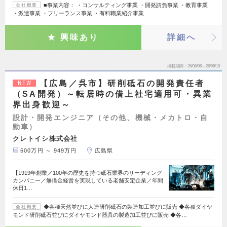
■事業内容： ・コンサルティング事業 ・開発請負事業 ・教育事業
会社概要
・派遣事業 ・フリーランス事業 ・有料職業紹介事業
興味あり
詳細へ
掲載期間
26/08/06～26/08/19
【広島／呉市】研削砥石の開発責任者
NEW
（SA開発）～転居時の借上社宅適用可・異業
界出身歓迎～
設計・開発エンジニア（その他、機械・メカトロ・自
動車）
クレトイシ株式会社
600万円 ～ 949万円
広島県
【1919年創業／100年の歴史を持つ砥石業界のリーディング
カンパニー／無借金経営を実現している老舗安定企業／年間
休日1…
◆各種天然並びに人造研削砥石の製造加工並びに販売 ◆各種ダイヤ
会社概要
モンド研削砥石並びにダイヤモンド器具の製造加工並びに販売 ◆各…