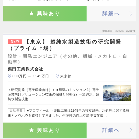
興味あり
詳細へ
掲載期間
26/08/06～26/08/19
【東京】 超純水製造技術の研究開発
NEW
（プライム上場）
設計・開発エンジニア（その他、機械・メカトロ・自
動車）
栗田工業株式会社
600万円 ～ 1149万円
東京都
＜研究開発（電子産業向け）＞ ■組織のミッション 1）電子
産業向けソリューション技術の深耕と開発 2）一次純水、超
純水製造技術…
■プロフィール ・栗田工業は1949年の設立以来、水処理に関する技
会社概要
術とノウハウを蓄積してきました。生産性の向上や環境負荷低…
興味あり
詳細へ