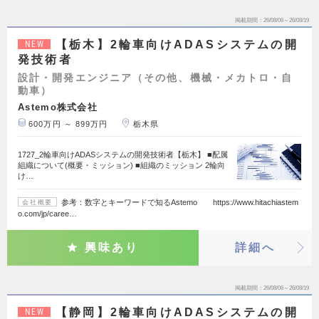
掲載期間
26/08/06～26/08/19
【栃木】2輪車向けADASシステムの開
NEW
発技術者
設計・開発エンジニア（その他、機械・メカトロ・自
動車）
Astemo株式会社
600万円 ～ 899万円
栃木県
1727_2輪車向けADASシステムの開発技術者【栃木】 ■配属
組織について(概要・ミッション) ■組織のミッション 2輪向
け…
参考：数字とキーワードで知るAstemo https://www.hitachiastem
会社概要
o.com/jp/caree…
興味あり
詳細へ
掲載期間
26/08/06～26/08/19
【静岡】2輪車向けADASシステムの開
NEW