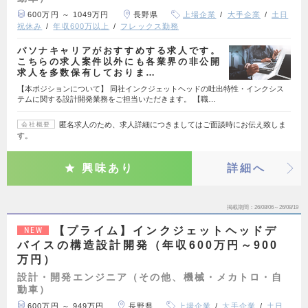
600万円 ～ 1049万円
長野県
上場企業
大手企業
土日
祝休み
年収600万以上
フレックス勤務
パソナキャリアがおすすめする求人です。
こちらの求人案件以外にも各業界の非公開
求人を多数保有しておりま…
【本ポジションについて】 同社インクジェットヘッドの吐出特性・インクシス
テムに関する設計開発業務をご担当いただきます。 【職…
匿名求人のため、求人詳細につきましてはご面談時にお伝え致しま
会社概要
す。
興味あり
詳細へ
掲載期間
26/08/06～26/08/19
【プライム】インクジェットヘッドデ
NEW
バイスの構造設計開発（年収600万円～900
万円）
設計・開発エンジニア（その他、機械・メカトロ・自
動車）
600万円 ～ 949万円
長野県
上場企業
大手企業
土日