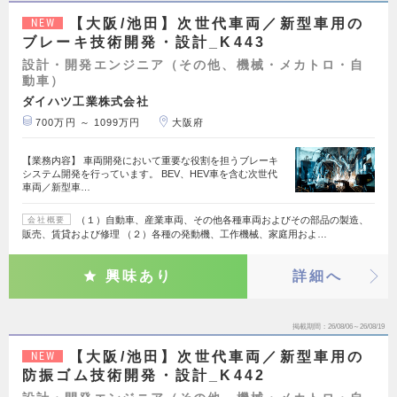
【大阪/池田】次世代車両／新型車用の
NEW
ブレーキ技術開発・設計_K443
設計・開発エンジニア（その他、機械・メカトロ・自
動車）
ダイハツ工業株式会社
700万円 ～ 1099万円
大阪府
【業務内容】 車両開発において重要な役割を担うブレーキ
システム開発を行っています。 BEV、HEV車を含む次世代
車両／新型車…
（１）自動車、産業車両、その他各種車両およびその部品の製造、
会社概要
販売、賃貸および修理 （２）各種の発動機、工作機械、家庭用およ…
興味あり
詳細へ
掲載期間
26/08/06～26/08/19
【大阪/池田】次世代車両／新型車用の
NEW
防振ゴム技術開発・設計_K442