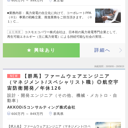
600万円 ～ 999万円
東京都
■業務内容： 風力発電の自立化に向けて、コーポレートPPA
（※1） 事業の戦略立案、推進業務をご担当頂きます。 （※
１）C…
コスモエコパワー株式会社は、日本初の風力発電専門企業として、
会社概要
再生可能エネルギー（主に風力発電）による持続可能な社会の実現…
興味あり
詳細へ
掲載期間
26/08/06～26/08/19
【群馬】ファームウェアエンジニア
NEW
（マネジメント/スペシャリスト職）◎航空宇
宙防衛開発／年休126
設計・開発エンジニア（その他、機械・メカトロ・自
動車）
AKKODiSコンサルティング株式会社
600万円 ～ 849万円
群馬県
【求人名】 ファームウェアエンジニア（マネジメント/スペ