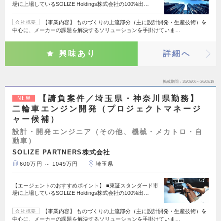
場に上場しているSOLIZE Holdings株式会社の100%出…
【事業内容】 ものづくりの上流部分（主に設計開発・生産技術）を
会社概要
中心に、メーカーの課題を解決するソリューションを手掛けていま…
興味あり
詳細へ
掲載期間
26/08/06～26/08/19
【請負案件／埼玉県・神奈川県勤務】
NEW
二輪車エンジン開発（プロジェクトマネージ
ャー候補）
設計・開発エンジニア（その他、機械・メカトロ・自
動車）
SOLIZE PARTNERS株式会社
600万円 ～ 1049万円
埼玉県
【エージェントのおすすめポイント】 ■東証スタンダード市
場に上場しているSOLIZE Holdings株式会社の100%出…
【事業内容】 ものづくりの上流部分（主に設計開発・生産技術）を
会社概要
中心に、メーカーの課題を解決するソリューションを手掛けていま…