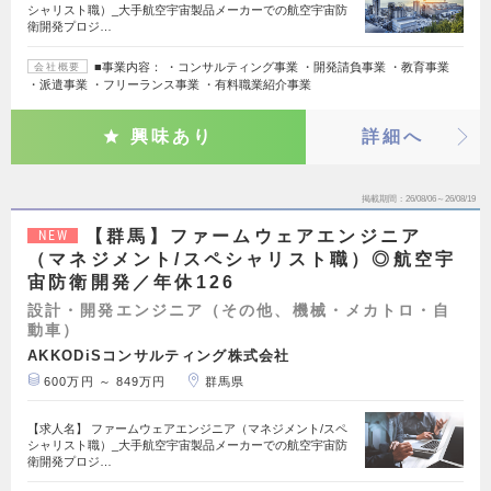
シャリスト職）_大手航空宇宙製品メーカーでの航空宇宙防
衛開発プロジ…
■事業内容： ・コンサルティング事業 ・開発請負事業 ・教育事業
会社概要
・派遣事業 ・フリーランス事業 ・有料職業紹介事業
興味あり
詳細へ
掲載期間
26/08/06～26/08/19
【群馬】ファームウェアエンジニア
NEW
（マネジメント/スペシャリスト職）◎航空宇
宙防衛開発／年休126
設計・開発エンジニア（その他、機械・メカトロ・自
動車）
AKKODiSコンサルティング株式会社
600万円 ～ 849万円
群馬県
【求人名】 ファームウェアエンジニア（マネジメント/スペ
シャリスト職）_大手航空宇宙製品メーカーでの航空宇宙防
衛開発プロジ…