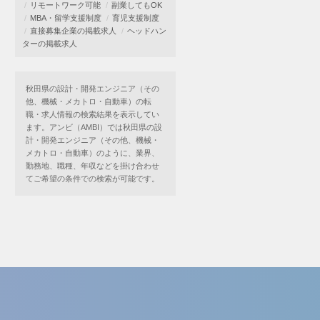
リモートワーク可能
副業してもOK
MBA・留学支援制度
育児支援制度
直接募集企業の掲載求人
ヘッドハン
ターの掲載求人
秋田県の設計・開発エンジニア（その
他、機械・メカトロ・自動車）の転
職・求人情報の検索結果を表示してい
ます。アンビ（AMBI）では秋田県の設
計・開発エンジニア（その他、機械・
メカトロ・自動車）のように、業界、
勤務地、職種、年収などを掛け合わせ
てご希望の条件での検索が可能です。