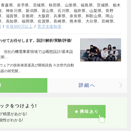
、青森県、岩手県、宮城県、秋田県、山形県、福島県、茨城県、栃木
都、神奈川県、新潟県、富山県、石川県、福井県、山梨県、長野
県、滋賀県、京都府、大阪府、兵庫県、奈良県、和歌山県、岡山
県、高知県、福岡県、佐賀県、長崎県、熊本県、大分県、宮崎県、
問
年収600万以上
育児支援制度
せてお任せします。設計/解析/実験/評価/
 当社の機電事業領域では構想設計/基本設
技術…
トウェアの技術者派遣及び開発請負 ※次世代自動
機器の研究開…
り
詳細へ
ックをつけよう!
興味あり
グ精度があがる!
能性がわかる!