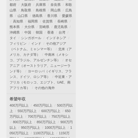
都府
大阪府
兵庫県
奈良県
和歌
山県
鳥取県
島根県
岡山県
広島
県
山口県
徳島県
香川県
愛媛県
高知県
福岡県
佐賀県
長崎県
熊本県
大分県
宮崎県
鹿児島県
沖縄県
中国
韓国
香港
台湾
タイ
シンガポール
インドネシア
フィリピン
インド
その他アジア
（ベトナム、ミャンマー等）
北米（ア
メリカ、カナダ等）
中南米（メキシ
コ、ブラジル、アルゼンチン等）
オセ
アニア（オーストラリア、ニュージーラ
ンド等）
ヨーロッパ（イギリス、フラ
ンス、ドイツ、ロシア等）
中近東・ア
フリカ（モロッコ、エジプト、UAE、南
アフリカ等）
その他の海外
希望年収
400万円以上
450万円以上
500万円以
上
550万円以上
600万円以上
650
万円以上
700万円以上
750万円以上
800万円以上
850万円以上
900万円
以上
950万円以上
1000万円以上
1
050万円以上
1100万円以上
1150万