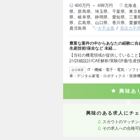
400万円 ～ 499万円
北海道
県、群馬県、埼玉県、千葉県、東京
県、岐阜県、静岡県、愛知県、三重
県、広島県、山口県、香川県、愛媛
鹿児島県
大手企業
英語力不
豊富な案件の中からあなたの経験に合わ
生産技術/保全など 未経…
【当社の機電領域が提供していること】
計/詳細設計/CAE解析/実験/評価/生産
IT・機械・電子・電気・ソフ
会社概要
車・デジタル家電・ロボティクス・医療
興味あ
興味のある求人にチェ
スカウトのマッチン
その求人への合格可