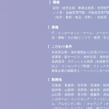
職種
/
経営・経営企画・事業企画系
管理部
/
/
ント系
金融系専門職
不動産系専門
/
（化学・素材・食品・衣料）
技術系
業種
/
IT・インターネット・ゲーム
メーカー
/
流・運輸
その他(インフラ・教育・官公
こだわり条件
/
外資系企業
海外展開あり(日系グローバ
/
/
規事業・新サービス
海外出張
海外折
/
金調達済
ポテンシャル採用（未経験可
/
/
以上
インセンティブ制度
ストックオ
/
募集企業の掲載求人
ヘッドハンターの
勤務地
/
/
/
/
北海道
青森県
岩手県
宮城県
秋
/
/
/
/
福井県
山梨県
長野県
岐阜県
静
/
/
/
/
山口県
徳島県
香川県
愛媛県
高
/
/
ンガポール
インドネシア
フィリピン
/
ル、アルゼンチン等）
オセアニア（オ
（モロッコ、エジプト、UAE、南アフ