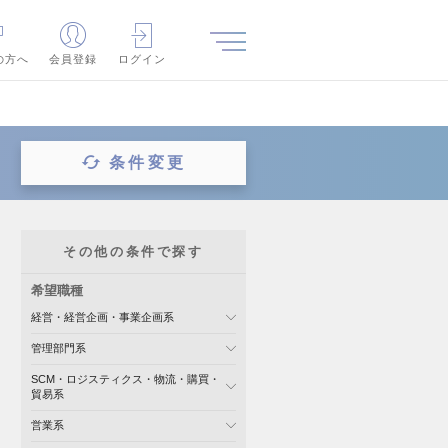
の方へ
会員登録
ログイン
条件変更
その他の条件で探す
希望職種
経営・経営企画・事業企画系
管理部門系
SCM・ロジスティクス・物流・購買・
貿易系
営業系