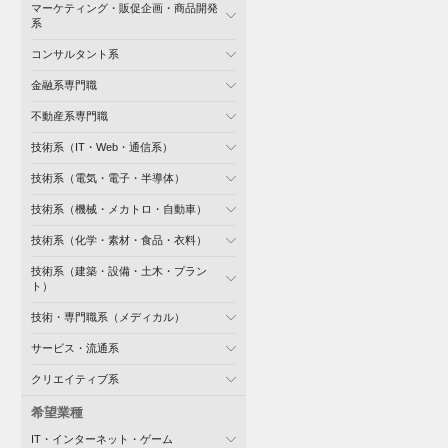
マーケティング・販促企画・商品開発
系
コンサルタント系
金融系専門職
不動産系専門職
技術系（IT・Web・通信系）
技術系（電気・電子・半導体）
技術系（機械・メカトロ・自動車）
技術系（化学・素材・食品・衣料）
技術系（建築・設備・土木・プラン
ト）
技術・専門職系（メディカル）
サービス・流通系
クリエイティブ系
希望業種
IT・インターネット・ゲーム