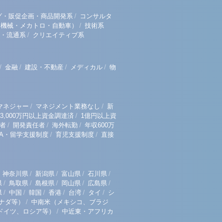
/
グ・販促企画・商品開発系
コンサルタ
/
（機械・メカトロ・自動車）
技術系
/
・流通系
クリエイティブ系
/
/
/
/
金融
建設・不動産
メディカル
物
/
/
マネジャー
マネジメント業務なし
新
/
3,000万円以上資金調達済
1億円以上資
/
/
/
者
開発責任者
海外転勤
年収600万
/
/
BA・留学支援制度
育児支援制度
直接
/
/
/
/
神奈川県
新潟県
富山県
石川県
/
/
/
/
/
県
鳥取県
島根県
岡山県
広島県
/
/
/
/
/
/
県
中国
韓国
香港
台湾
タイ
シ
/
ナダ等）
中南米（メキシコ、ブラジ
/
ドイツ、ロシア等）
中近東・アフリカ