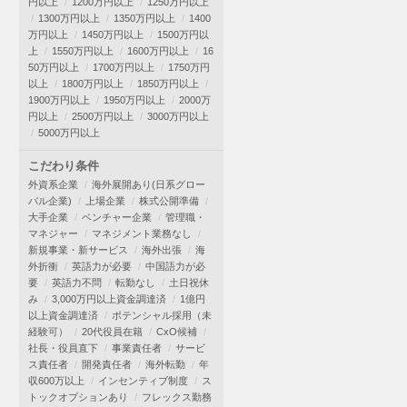
円以上
1200万円以上
1250万円以上
1300万円以上
1350万円以上
1400
万円以上
1450万円以上
1500万円以
上
1550万円以上
1600万円以上
16
50万円以上
1700万円以上
1750万円
以上
1800万円以上
1850万円以上
1900万円以上
1950万円以上
2000万
円以上
2500万円以上
3000万円以上
5000万円以上
こだわり条件
外資系企業
海外展開あり(日系グロー
バル企業)
上場企業
株式公開準備
大手企業
ベンチャー企業
管理職・
マネジャー
マネジメント業務なし
新規事業・新サービス
海外出張
海
外折衝
英語力が必要
中国語力が必
要
英語力不問
転勤なし
土日祝休
み
3,000万円以上資金調達済
1億円
以上資金調達済
ポテンシャル採用（未
経験可）
20代役員在籍
CxO候補
社長・役員直下
事業責任者
サービ
ス責任者
開発責任者
海外転勤
年
収600万以上
インセンティブ制度
ス
トックオプションあり
フレックス勤務