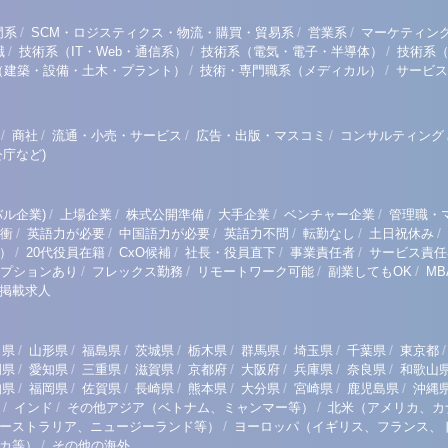
/
/
/
門系
SCM・ロジスティクス・物流・購買・貿易系
営業系
マーケティン
/
/
/
職
技術系（IT・Web・通信系）
技術系（電気・電子・半導体）
技術系
/
/
（建築・設備・土木・プラント）
技術・専門職系（メディカル）
サービス
/
/
/
/
商社
流通・小売・サービス
広告・出版・マスコミ
コンサルティング
庁など)
/
/
/
/
/
ル企業)
上場企業
株式公開準備
大手企業
ベンチャー企業
管理職・
/
/
/
/
/
/
衝
英語力が必要
中国語力が必要
英語力不問
転勤なし
土日祝休み
/
/
/
/
/
）
20代役員在籍
CxO候補
社長・役員直下
事業責任者
サービス責任
/
/
/
/
プションあり
フレックス勤務
リモートワーク可能
副業してもOK
M
掲載求人
/
/
/
/
/
/
/
/
/
田県
山形県
福島県
茨城県
栃木県
群馬県
埼玉県
千葉県
東京都
/
/
/
/
/
/
/
/
岡県
愛知県
三重県
滋賀県
京都府
大阪府
兵庫県
奈良県
和歌山
/
/
/
/
/
/
/
/
知県
福岡県
佐賀県
長崎県
熊本県
大分県
宮崎県
鹿児島県
沖縄
/
/
/
インド
その他アジア（ベトナム、ミャンマー等）
北米（アメリカ、カ
/
ーストラリア、ニュージーランド等）
ヨーロッパ（イギリス、フランス、
/
リカ等）
その他の海外