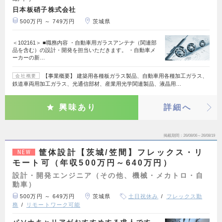
日本板硝子株式会社
500万円 ～ 749万円
茨城県
＜102161＞ ■職務内容 ・自動車用ガラスアンテナ（関連部
品を含む）の設計・開発を担当いただきます。 ・自動車メ
ーカーの新…
【事業概要】 建築用各種板ガラス製品、自動車用各種加工ガラス、
会社概要
鉄道車両用加工ガラス、光通信部材、産業用光学関連製品、液晶用…
興味あり
詳細へ
掲載期間
26/08/06～26/08/19
筐体設計【茨城/笠間】フレックス・リ
NEW
モート可（年収500万円～640万円）
設計・開発エンジニア（その他、機械・メカトロ・自
動車）
500万円 ～ 649万円
茨城県
土日祝休み
フレックス勤
務
リモートワーク可能