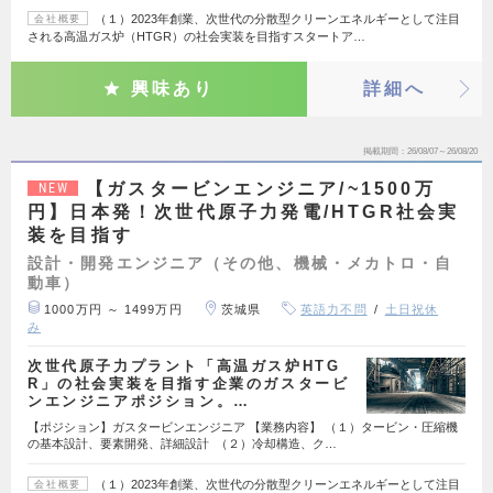
（１）2023年創業、次世代の分散型クリーンエネルギーとして注目
会社概要
される高温ガス炉（HTGR）の社会実装を目指すスタートア…
興味あり
詳細へ
掲載期間
26/08/07～26/08/20
【ガスタービンエンジニア/~1500万
NEW
円】日本発！次世代原子力発電/HTGR社会実
装を目指す
設計・開発エンジニア（その他、機械・メカトロ・自
動車）
1000万円 ～ 1499万円
茨城県
英語力不問
土日祝休
み
次世代原子力プラント「高温ガス炉HTG
R」の社会実装を目指す企業のガスタービ
ンエンジニアポジション。…
【ポジション】ガスタービンエンジニア 【業務内容】 （１）タービン・圧縮機
の基本設計、要素開発、詳細設計 （２）冷却構造、ク…
（１）2023年創業、次世代の分散型クリーンエネルギーとして注目
会社概要