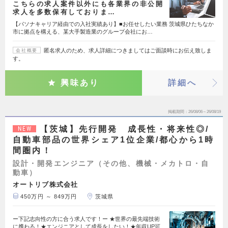
こちらの求人案件以外にも各業界の非公開
求人を多数保有しておりま…
【パソナキャリア経由での入社実績あり】■お任せしたい業務 茨城県ひたちなか
市に拠点を構える、某大手製造業のグループ会社にお…
匿名求人のため、求人詳細につきましてはご面談時にお伝え致しま
会社概要
す。
興味あり
詳細へ
掲載期間
26/08/06～26/08/19
【茨城】先行開発 成長性・将来性◎/
NEW
自動車部品の世界シェア1位企業/都心から1時
間圏内！
設計・開発エンジニア（その他、機械・メカトロ・自
動車）
オートリブ株式会社
450万円 ～ 849万円
茨城県
ー下記志向性の方に合う求人です！ー ★世界の最先端技術
に携わる！★エンジニアとして成長をしたい！★年収UP可