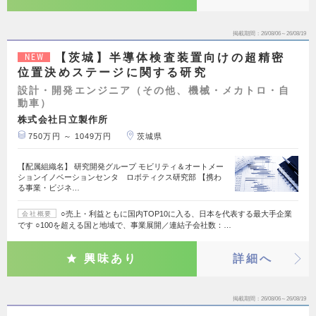
掲載期間
26/08/06～26/08/19
【茨城】半導体検査装置向けの超精密
NEW
位置決めステージに関する研究
設計・開発エンジニア（その他、機械・メカトロ・自
動車）
株式会社日立製作所
750万円 ～ 1049万円
茨城県
【配属組織名】 研究開発グループ モビリティ＆オートメー
ションイノベーションセンタ ロボティクス研究部 【携わ
る事業・ビジネ…
○売上・利益ともに国内TOP10に入る、日本を代表する最大手企業
会社概要
です ○100を超える国と地域で、事業展開／連結子会社数：…
興味あり
詳細へ
掲載期間
26/08/06～26/08/19