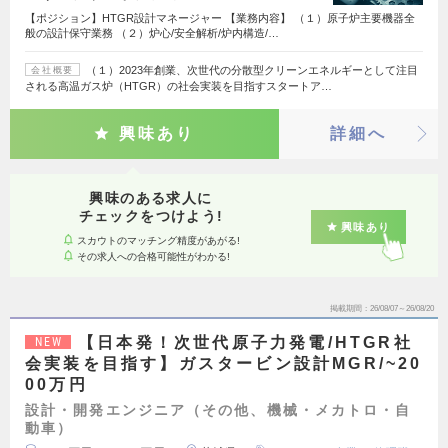
【ポジション】HTGR設計マネージャー 【業務内容】 （１）原子炉主要機器全
般の設計保守業務 （２）炉心/安全解析/炉内構造/…
（１）2023年創業、次世代の分散型クリーンエネルギーとして注目
会社概要
される高温ガス炉（HTGR）の社会実装を目指すスタートア…
興味あり
詳細へ
興味のある求人に
チェックをつけよう!
興味あり
スカウトのマッチング精度があがる!
その求人への合格可能性がわかる!
掲載期間
26/08/07～26/08/20
【日本発！次世代原子力発電/HTGR社
NEW
会実装を目指す】ガスタービン設計MGR/~20
00万円
設計・開発エンジニア（その他、機械・メカトロ・自
動車）