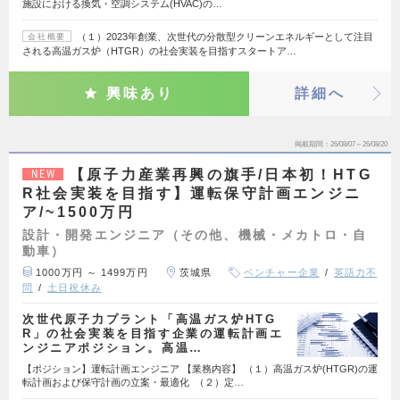
施設における換気・空調システム(HVAC)の…
（１）2023年創業、次世代の分散型クリーンエネルギーとして注目
会社概要
される高温ガス炉（HTGR）の社会実装を目指すスタートア…
興味あり
詳細へ
掲載期間
26/08/07～26/08/20
【原子力産業再興の旗手/日本初！HTG
NEW
R社会実装を目指す】運転保守計画エンジニ
ア/~1500万円
設計・開発エンジニア（その他、機械・メカトロ・自
動車）
1000万円 ～ 1499万円
茨城県
ベンチャー企業
英語力不
問
土日祝休み
次世代原子力プラント「高温ガス炉HTG
R」の社会実装を目指す企業の運転計画エ
ンジニアポジション。高温…
【ポジション】運転計画エンジニア 【業務内容】 （１）高温ガス炉(HTGR)の運
転計画および保守計画の立案・最適化 （２）定…