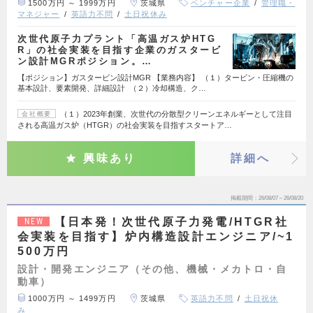
1500万円 ～ 1999万円
茨城県
ベンチャー企業
管理職・
マネジャー
英語力不問
土日祝休み
次世代原子力プラント「高温ガス炉HTG
R」の社会実装を目指す企業のガスタービ
ン設計MGRポジション。…
【ポジション】ガスタービン設計MGR 【業務内容】 （１）タービン・圧縮機の
基本設計、要素開発、詳細設計 （２）冷却構造、ク…
（１）2023年創業、次世代の分散型クリーンエネルギーとして注目
会社概要
される高温ガス炉（HTGR）の社会実装を目指すスタートア…
興味あり
詳細へ
掲載期間
26/08/07～26/08/20
【日本発！次世代原子力発電/HTGR社
NEW
会実装を目指す】炉内構造設計エンジニア/~1
500万円
設計・開発エンジニア（その他、機械・メカトロ・自
動車）
1000万円 ～ 1499万円
茨城県
英語力不問
土日祝休
み