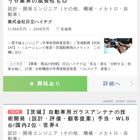
う☆業界の成長性も◎
設計・開発エンジニア（その他、機械・メカトロ・自
動車）
株式会社日立ハイテク
650万円 ～ 1049万円
茨城県
＜電子線エンジニア（半導体用検査装置）／茨城勤務【N26
147】＞ ＜エージェント推奨！茨城勤務地のメリット この
機にぜひ…
【事業・商品の特徴】 日立ハイテクは「見る・測る・分析する」技
会社概要
術を核に、計測・分析機器や半導体製造装置、ヘルスケア、産業イ…
興味あり
詳細へ
掲載期間
26/08/06～26/08/19
【茨城】自動車用ガラスアンテナの技
NEW
術開発（設計・評価・顧客提案）手当・WLB
◎/国内2位・世界4
設計・開発エンジニア（その他、機械・メカトロ・自
動車）