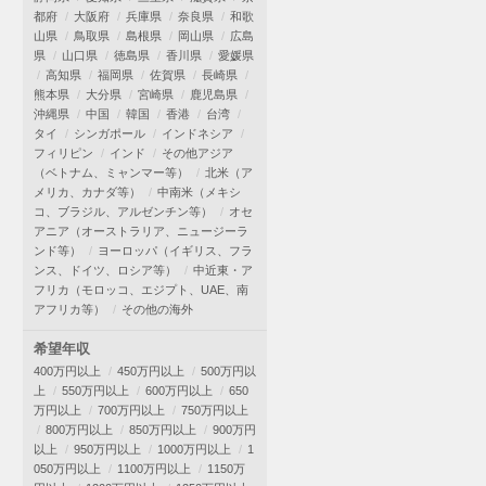
都府
大阪府
兵庫県
奈良県
和歌
山県
鳥取県
島根県
岡山県
広島
県
山口県
徳島県
香川県
愛媛県
高知県
福岡県
佐賀県
長崎県
熊本県
大分県
宮崎県
鹿児島県
沖縄県
中国
韓国
香港
台湾
タイ
シンガポール
インドネシア
フィリピン
インド
その他アジア
（ベトナム、ミャンマー等）
北米（ア
メリカ、カナダ等）
中南米（メキシ
コ、ブラジル、アルゼンチン等）
オセ
アニア（オーストラリア、ニュージーラ
ンド等）
ヨーロッパ（イギリス、フラ
ンス、ドイツ、ロシア等）
中近東・ア
フリカ（モロッコ、エジプト、UAE、南
アフリカ等）
その他の海外
希望年収
400万円以上
450万円以上
500万円以
上
550万円以上
600万円以上
650
万円以上
700万円以上
750万円以上
800万円以上
850万円以上
900万円
以上
950万円以上
1000万円以上
1
050万円以上
1100万円以上
1150万