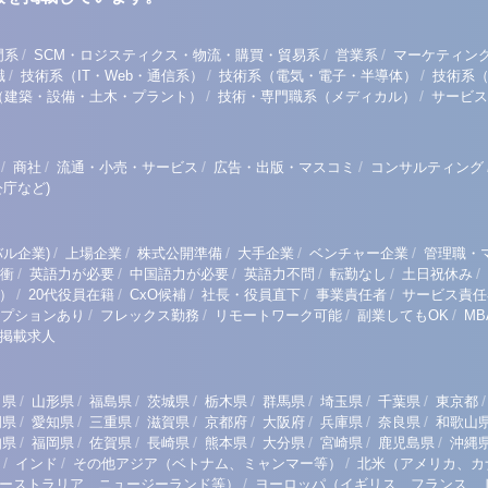
/
/
/
門系
SCM・ロジスティクス・物流・購買・貿易系
営業系
マーケティン
/
/
/
職
技術系（IT・Web・通信系）
技術系（電気・電子・半導体）
技術系
/
/
（建築・設備・土木・プラント）
技術・専門職系（メディカル）
サービス
/
/
/
/
商社
流通・小売・サービス
広告・出版・マスコミ
コンサルティング
庁など)
/
/
/
/
/
ル企業)
上場企業
株式公開準備
大手企業
ベンチャー企業
管理職・
/
/
/
/
/
/
衝
英語力が必要
中国語力が必要
英語力不問
転勤なし
土日祝休み
/
/
/
/
/
）
20代役員在籍
CxO候補
社長・役員直下
事業責任者
サービス責任
/
/
/
/
プションあり
フレックス勤務
リモートワーク可能
副業してもOK
M
掲載求人
/
/
/
/
/
/
/
/
/
田県
山形県
福島県
茨城県
栃木県
群馬県
埼玉県
千葉県
東京都
/
/
/
/
/
/
/
/
岡県
愛知県
三重県
滋賀県
京都府
大阪府
兵庫県
奈良県
和歌山
/
/
/
/
/
/
/
/
知県
福岡県
佐賀県
長崎県
熊本県
大分県
宮崎県
鹿児島県
沖縄
/
/
/
インド
その他アジア（ベトナム、ミャンマー等）
北米（アメリカ、カ
/
ーストラリア、ニュージーランド等）
ヨーロッパ（イギリス、フランス、