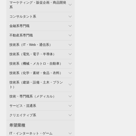
マーケティング・販促企画・商品開発
系
コンサルタント系
金融系専門職
不動産系専門職
技術系（IT・Web・通信系）
技術系（電気・電子・半導体）
技術系（機械・メカトロ・自動車）
技術系（化学・素材・食品・衣料）
技術系（建築・設備・土木・プラン
ト）
技術・専門職系（メディカル）
サービス・流通系
クリエイティブ系
希望業種
IT・インターネット・ゲーム