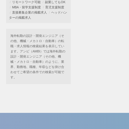
リモートワーク可能
副業してもOK
MBA・留学支援制度
育児支援制度
直接募集企業の掲載求人
ヘッドハン
ターの掲載求人
海外転勤の設計・開発エンジニア（そ
の他、機械・メカトロ・自動車）の転
職・求人情報の検索結果を表示してい
ます。アンビ（AMBI）では海外転勤の
設計・開発エンジニア（その他、機
械・メカトロ・自動車）のように、業
界、勤務地、職種、年収などを掛け合
わせてご希望の条件での検索が可能で
す。