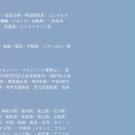
/
グ・販促企画・商品開発系
コンサルタ
/
（機械・メカトロ・自動車）
技術系
/
・流通系
クリエイティブ系
/
/
/
/
金融
建設・不動産
メディカル
物
/
/
マネジャー
マネジメント業務なし
新
/
3,000万円以上資金調達済
1億円以上資
/
/
/
者
開発責任者
海外転勤
年収600万
/
/
BA・留学支援制度
育児支援制度
直接
/
/
/
/
神奈川県
新潟県
富山県
石川県
/
/
/
/
/
県
鳥取県
島根県
岡山県
広島県
/
/
/
/
/
/
県
中国
韓国
香港
台湾
タイ
シ
/
ナダ等）
中南米（メキシコ、ブラジ
/
ドイツ、ロシア等）
中近東・アフリカ