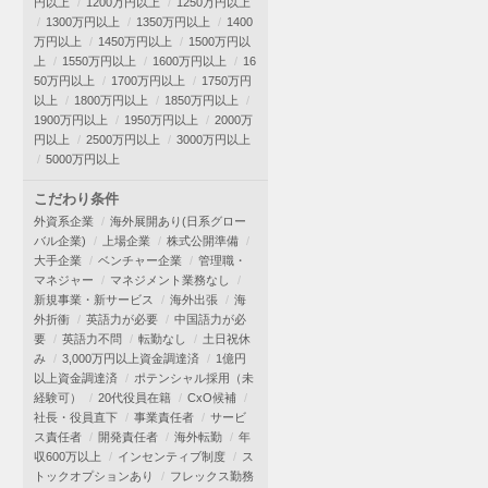
円以上
1200万円以上
1250万円以上
1300万円以上
1350万円以上
1400
万円以上
1450万円以上
1500万円以
上
1550万円以上
1600万円以上
16
50万円以上
1700万円以上
1750万円
以上
1800万円以上
1850万円以上
1900万円以上
1950万円以上
2000万
円以上
2500万円以上
3000万円以上
5000万円以上
こだわり条件
外資系企業
海外展開あり(日系グロー
バル企業)
上場企業
株式公開準備
大手企業
ベンチャー企業
管理職・
マネジャー
マネジメント業務なし
新規事業・新サービス
海外出張
海
外折衝
英語力が必要
中国語力が必
要
英語力不問
転勤なし
土日祝休
み
3,000万円以上資金調達済
1億円
以上資金調達済
ポテンシャル採用（未
経験可）
20代役員在籍
CxO候補
社長・役員直下
事業責任者
サービ
ス責任者
開発責任者
海外転勤
年
収600万以上
インセンティブ制度
ス
トックオプションあり
フレックス勤務