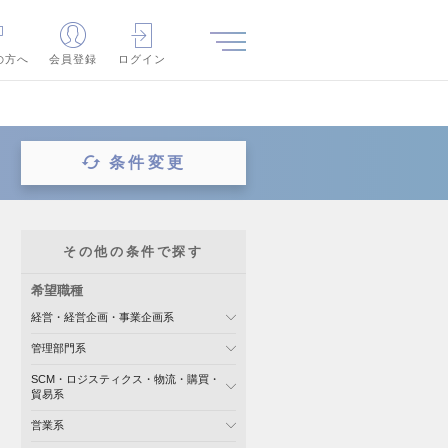
の方へ
会員登録
ログイン
条件変更
その他の条件で探す
希望職種
経営・経営企画・事業企画系
管理部門系
SCM・ロジスティクス・物流・購買・
貿易系
営業系