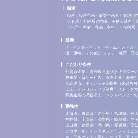
職種
/
経営・経営企画・事業企画系
管理部
/
/
ント系
金融系専門職
不動産系専門
/
（化学・素材・食品・衣料）
技術系
業種
/
IT・インターネット・ゲーム
メーカー
/
流・運輸
その他(インフラ・教育・官公
こだわり条件
/
外資系企業
海外展開あり(日系グローバ
/
/
規事業・新サービス
海外出張
海外折
/
金調達済
ポテンシャル採用（未経験可
/
/
以上
インセンティブ制度
ストックオ
/
募集企業の掲載求人
ヘッドハンターの
勤務地
/
/
/
/
北海道
青森県
岩手県
宮城県
秋
/
/
/
/
福井県
山梨県
長野県
岐阜県
静
/
/
/
/
山口県
徳島県
香川県
愛媛県
高
/
/
ンガポール
インドネシア
フィリピン
/
ル、アルゼンチン等）
オセアニア（オ