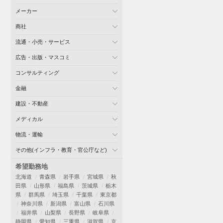
メーカー
商社
流通・小売・サービス
広告・出版・マスコミ
コンサルティング
金融
建設・不動産
メディカル
物流・運輸
その他(インフラ・教育・官公庁など)
希望勤務地
北海道
青森県
岩手県
宮城県
秋
田県
山形県
福島県
茨城県
栃木
県
群馬県
埼玉県
千葉県
東京都
神奈川県
新潟県
富山県
石川県
福井県
山梨県
長野県
岐阜県
静岡県
愛知県
三重県
滋賀県
京