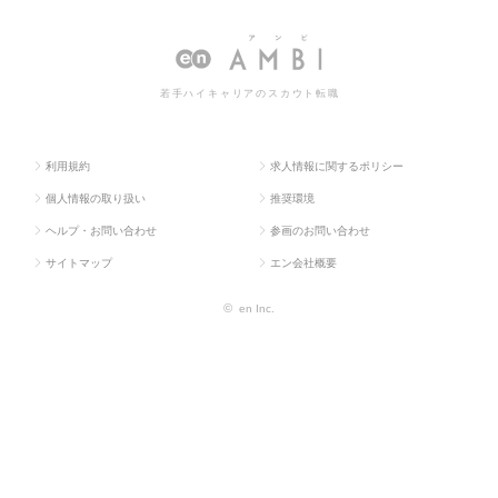
ラス求
械・メカト
ージャー（機械・
ジャー（機械・自動車）の転
人TOP
ロ・自動車）
自動車）
職・求人情報一覧
若手ハイキャリアのスカウト転職
利用規約
求人情報に関するポリシー
個人情報の取り扱い
推奨環境
ヘルプ・お問い合わせ
参画のお問い合わせ
サイトマップ
エン会社概要
©
en Inc.