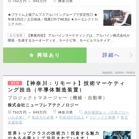
750万円 ～ 949万円
神奈川県
★プライム上場アルプスアルパイングループで安定性◎ ★
年休125日／土日祝休／残業17hでWLB◎ ★カーエレクトロ
ニクスの…
【事業内容】 アルパインマーケティングは、アルパイン株式会社が
会社概要
開発・生産するカーオーディオ、カーナビ等、モービルマルチメデ…
興味あり
詳細へ
掲載期間
26/08/06～26/08/19
【神奈川：リモート】技術マーケティ
NEW
ング担当（半導体製造装置）
プロジェクトマネージャー（機械・自動車）
株式会社ニューフレアテクノロジー
750万円 ～ 949万円
神奈川県
海外展開あり（日系グロー
バル企業）
英語力が必要
年収600万以上
フレックス勤務
育児
支援制度
世界トップクラスの技術力！投資する魅力
のある企業として注目されています！