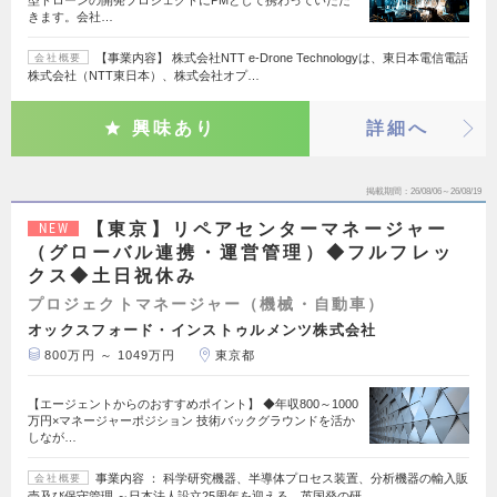
きます。会社…
【事業内容】 株式会社NTT e-Drone Technologyは、東日本電信電話
会社概要
株式会社（NTT東日本）、株式会社オプ…
興味あり
詳細へ
掲載期間
26/08/06～26/08/19
【東京】リペアセンターマネージャー
NEW
（グローバル連携・運営管理）◆フルフレッ
クス◆土日祝休み
プロジェクトマネージャー（機械・自動車）
オックスフォード・インストゥルメンツ株式会社
800万円 ～ 1049万円
東京都
【エージェントからのおすすめポイント】 ◆年収800～1000
万円×マネージャーポジション 技術バックグラウンドを活か
しなが…
事業内容 ： 科学研究機器、半導体プロセス装置、分析機器の輸入販
会社概要
売及び保守管理 ～日本法人設立25周年を迎える、英国発の研…