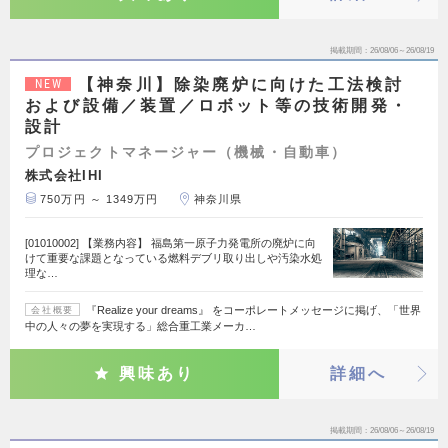
掲載期間
26/08/06～26/08/19
【神奈川】除染廃炉に向けた工法検討
NEW
および設備／装置／ロボット等の技術開発・
設計
プロジェクトマネージャー（機械・自動車）
株式会社IHI
750万円 ～ 1349万円
神奈川県
[01010002] 【業務内容】 福島第一原子力発電所の廃炉に向
けて重要な課題となっている燃料デブリ取り出しや汚染水処
理な…
『Realize your dreams』 をコーポレートメッセージに掲げ、「世界
会社概要
中の人々の夢を実現する」総合重工業メーカ…
興味あり
詳細へ
掲載期間
26/08/06～26/08/19