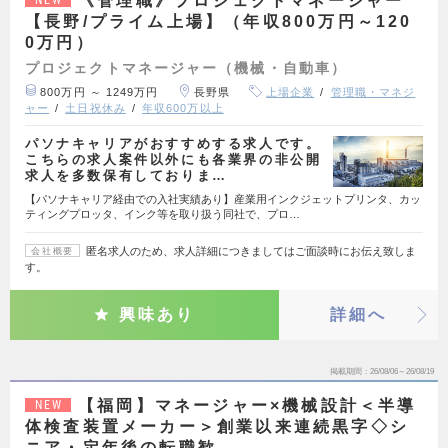
《管理職》プロジェクトマネージャー
【長野/プライム上場】（年収800万円～120
0万円）
プロジェクトマネージャー（機械・自動車）
800万円 ～ 1249万円
長野県
上場企業
管理職・マネジ
ャー
土日祝休み
年収600万以上
パソナキャリアがおすすめする求人です。
こちらの求人案件以外にも各業界の非公開
求人を多数保有しておりま…
【パソナキャリア経由での入社実績あり】産業用インクジェットプリンタ、カッ
ティングプロッタ、インク等を取り扱う同社で、プロ…
匿名求人のため、求人詳細につきましてはご面談時にお伝え致しま
会社概要
す。
興味あり
詳細へ
掲載期間
26/08/06～26/08/19
【福岡】マネージャー×機械設計＜半導
NEW
体検査装置メーカー＞創業以来連続黒字◇シ
ニア・定年後の転職歓