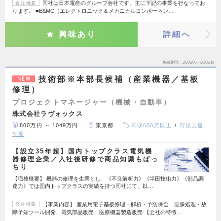
同社は日本電産のグループ会社です。主に下記の事業を行なってお
会社概要
ります。 ■E&MC（エレクトロニック＆メカニカルコンポーネン…
興味あり
詳細へ
掲載期間
26/08/06～26/08/19
技術部※本部長候補（産業機器／基板
NEW
修理）
プロジェクトマネージャー（機械・自動車）
株式会社ラヴォックス
800万円 ～ 1049万円
東京都
年収600万以上
育児支援
制度
【設立35年超】国内トップクラス電気機
器修理企業／入社後研修で商品知識もばっ
ちり
【職務概要】 機器の修理を生業とし、《不良解析力》《半田技術力》《部品調
達力》では国内トップクラスの実績を持つ同社にて、以…
【事業内容】 産業用電子基板修理・解析・予防保全、画像処理・故
会社概要
障予知ツール開発、電気部品販売、医療機器製造販売 【会社の特徴…