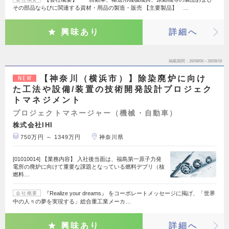
その部品ならびに関連する資材・用品の製造・販売 【主要製品】 …
興味あり
詳細へ
掲載期間
26/08/06～26/08/19
【神奈川（横浜市）】除染廃炉に向け
NEW
た工法や設備/装置の技術開発設計プロジェク
トマネジメント
プロジェクトマネージャー（機械・自動車）
株式会社IHI
750万円 ～ 1349万円
神奈川県
[01010014] 【業務内容】 入社後当面は、福島第一原子力発
電所の廃炉に向けて重要な課題となっている燃料デブリ（核
燃料…
『Realize your dreams』 をコーポレートメッセージに掲げ、「世界
会社概要
中の人々の夢を実現する」総合重工業メーカ…
興味あり
詳細へ