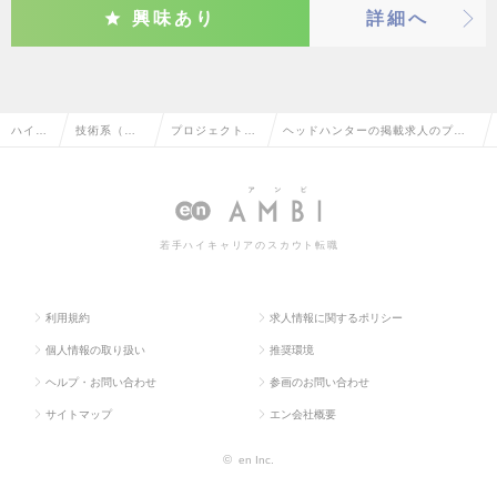
興味あり
詳細へ
ハイク
技術系（機
プロジェクトマ
ヘッドハンターの掲載求人のプロ
ラス求
械・メカト
ネージャー（機
ジェクトマネージャー（機械・自
人TOP
ロ・自動
械・自動車）
動車）の転職・求人情報一覧
車）
若手ハイキャリアのスカウト転職
利用規約
求人情報に関するポリシー
個人情報の取り扱い
推奨環境
ヘルプ・お問い合わせ
参画のお問い合わせ
サイトマップ
エン会社概要
©
en Inc.