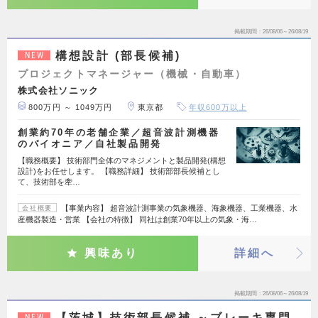
掲載期間
26/08/06～26/08/19
構想設計 (部長候補)
NEW
プロジェクトマネージャー（機械・自動車）
株式会社ソニック
800万円 ～ 1049万円
東京都
年収600万以上
創業約70年の老舗企業／超音波計測機器
のパイオニア／自社製品開発
【職務概要】 技術部門全体のマネジメントと製品開発(構想
設計)をお任せします。 【職務詳細】 技術部部長候補とし
て、技術部を牽…
【事業内容】 超音波計測事業の気象機器、海象機器、工業機器、水
会社概要
産機器製造・営業 【会社の特徴】 同社は創業70年以上の気象・海…
興味あり
詳細へ
掲載期間
26/08/06～26/08/19
【茨城】技術部長候補 ～ブレーキ専門
NEW