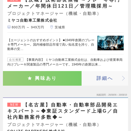
メーカー／年間休日121日／管理職採用～
プロジェクトマネージャー（機械・自動車）
ミヤコ自動車工業株式会社
800万円 ～ 949万円
茨城県
【エージェントのおすすめポイント】 ■1949年創業のブレー
キ専門メーカー。国内補修部品市場で高い知名度を誇り、自
動車の安…
【事業内容】 ミヤコ自動車工業株式会社は、自動車および産業車両
会社概要
向けブレーキ関連製品の専門メーカーです。1949年の創業以来…
興味あり
詳細へ
掲載期間
26/08/06～26/08/19
【名古屋】自動車・自動車部品開発エ
NEW
キスパート～◆東証スタンダード上場G／自
社内勤務案件多数◆～
プロジェクトマネージャー（機械・自動車）