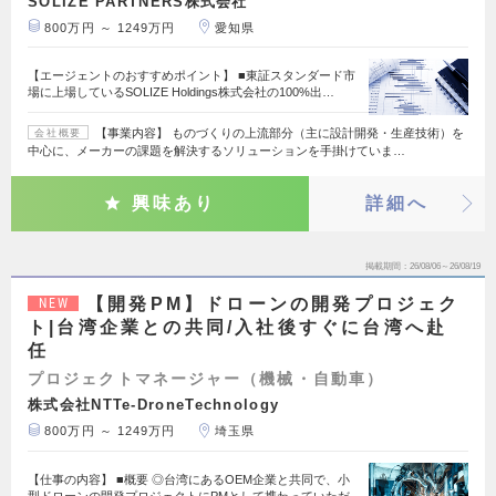
SOLIZE PARTNERS株式会社
800万円 ～ 1249万円
愛知県
【エージェントのおすすめポイント】 ■東証スタンダード市
場に上場しているSOLIZE Holdings株式会社の100%出…
【事業内容】 ものづくりの上流部分（主に設計開発・生産技術）を
会社概要
中心に、メーカーの課題を解決するソリューションを手掛けていま…
興味あり
詳細へ
掲載期間
26/08/06～26/08/19
【開発PM】ドローンの開発プロジェク
NEW
ト|台湾企業との共同/入社後すぐに台湾へ赴
任
プロジェクトマネージャー（機械・自動車）
株式会社NTTe-DroneTechnology
800万円 ～ 1249万円
埼玉県
【仕事の内容】 ■概要 ◎台湾にあるOEM企業と共同で、小
型ドローンの開発プロジェクトにPMとして携わっていただ