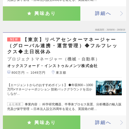
興味あり
詳細へ
掲載期間
26/08/06～26/08/19
【東京】リペアセンターマネージャー
NEW
（グローバル連携・運営管理）◆フルフレッ
クス◆土日祝休み
プロジェクトマネージャー（機械・自動車）
オックスフォード・インストゥルメンツ株式会社
800万円 ～ 1049万円
東京都
【エージェントからのおすすめポイント】 ◆年収800～1000
万円×マネージャーポジション 技術バックグラウンドを活か
しなが…
事業内容 ： 科学研究機器、半導体プロセス装置、分析機器の輸入販
会社概要
売及び保守管理 ～日本法人設立25周年を迎える、英国発の研…
興味あり
詳細へ