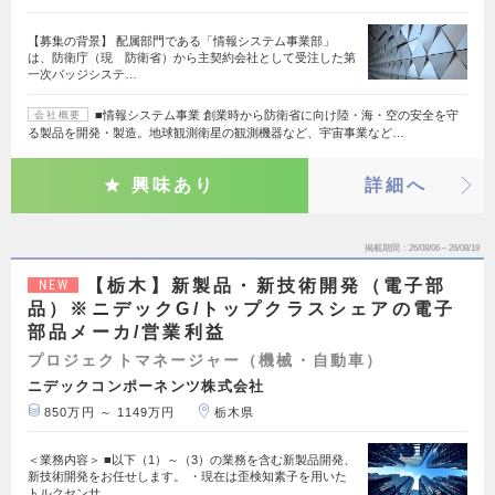
【募集の背景】 配属部門である「情報システム事業部」
は、防衛庁（現 防衛省）から主契約会社として受注した第
一次バッジシステ…
■情報システム事業 創業時から防衛省に向け陸・海・空の安全を守
会社概要
る製品を開発・製造。地球観測衛星の観測機器など、宇宙事業など…
興味あり
詳細へ
掲載期間
26/08/06～26/08/19
【栃木】新製品・新技術開発（電子部
NEW
品）※ニデックG/トップクラスシェアの電子
部品メーカ/営業利益
プロジェクトマネージャー（機械・自動車）
ニデックコンポーネンツ株式会社
850万円 ～ 1149万円
栃木県
＜業務内容＞ ■以下（1）～（3）の業務を含む新製品開発、
新技術開発をお任せします。 ・現在は歪検知素子を用いた
トルクセンサ…