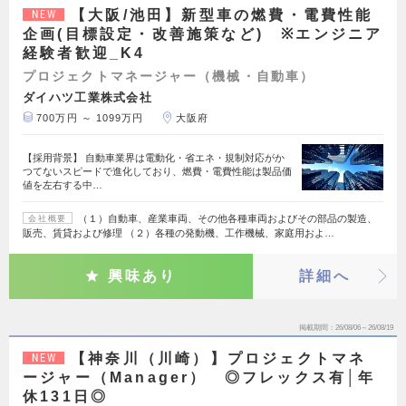
【大阪/池田】新型車の燃費・電費性能
NEW
企画(目標設定・改善施策など) ※エンジニア
経験者歓迎_K4
プロジェクトマネージャー（機械・自動車）
ダイハツ工業株式会社
700万円 ～ 1099万円
大阪府
【採用背景】 自動車業界は電動化・省エネ・規制対応がか
つてないスピードで進化しており、燃費・電費性能は製品価
値を左右する中…
（１）自動車、産業車両、その他各種車両およびその部品の製造、
会社概要
販売、賃貸および修理 （２）各種の発動機、工作機械、家庭用およ…
興味あり
詳細へ
掲載期間
26/08/06～26/08/19
【神奈川（川崎）】プロジェクトマネ
NEW
ージャー（Manager） ◎フレックス有│年
休131日◎