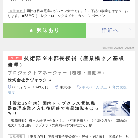
同社は日本電産のグループ会社です。主に下記の事業を行なってお
会社概要
ります。 ■E&MC（エレクトロニック＆メカニカルコンポーネン…
興味あり
詳細へ
掲載期間
26/08/06～26/08/19
技術部※本部長候補（産業機器／基板
NEW
修理）
プロジェクトマネージャー（機械・自動車）
株式会社ラヴォックス
800万円 ～ 1049万円
東京都
年収600万以上
育児支援
制度
【設立35年超】国内トップクラス電気機
器修理企業／入社後研修で商品知識もばっ
ちり
【職務概要】 機器の修理を生業とし、《不良解析力》《半田技術力》《部品調
達力》では国内トップクラスの実績を持つ同社にて、以…
【事業内容】 産業用電子基板修理・解析・予防保全、画像処理・故
会社概要