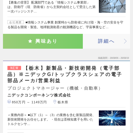
【募集の背景】 配属部門である「情報システム事業部」
は、防衛庁（現 防衛省）から主契約会社として受注した第
一次バッジシステ…
■情報システム事業 創業時から防衛省に向け陸・海・空の安全を守
会社概要
る製品を開発・製造。地球観測衛星の観測機器など、宇宙事業など…
興味あり
詳細へ
掲載期間
26/08/06～26/08/19
【栃木】新製品・新技術開発（電子部
NEW
品）※ニデックG/トップクラスシェアの電子
部品メーカ/営業利益
プロジェクトマネージャー（機械・自動車）
ニデックコンポーネンツ株式会社
850万円 ～ 1149万円
栃木県
＜業務内容＞ ■以下（1）～（3）の業務を含む新製品開発、
新技術開発をお任せします。 ・現在は歪検知素子を用いた
トルクセンサ…