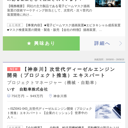
【職務概要】 同社の主力製品である電子ビームマスク描画
装置の技術マーケティング担当として、次世代・次々世代の
装置開発に向け…
【事業内容】 ■電子ビームマスク描画装置■エピタキシャル成長装置
会社概要
■マスク検査装置の開発・製造・販売 【会社の特徴】 描画装置、…
興味あり
詳細へ
掲載期間
26/08/06～26/08/19
【神奈川】次世代ディーゼルエンジン
NEW
開発（プロジェクト推進）エキスパート
プロジェクトマネージャー（機械・自動車）
いすゞ自動車株式会社
750万円 ～ 949万円
神奈川県
＜ISZI041-043_次世代ディーゼルエンジン開発（プロジェク
ト推進）エキスパート＞ 【企業のミッション】 世界中の
人々…
【会社概要】 自動車、輸送用機械機具、原動機等の製品および
会社概要