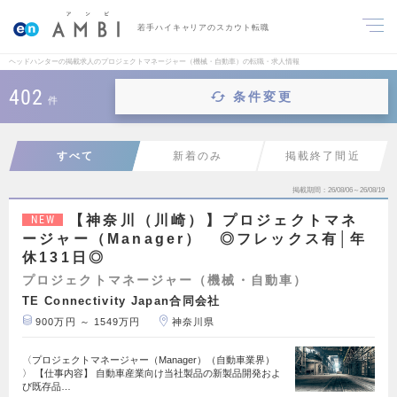
若手ハイキャリアのスカウト転職
ヘッドハンターの掲載求人のプロジェクトマネージャー（機械・自動車）の転職・求人情報
402
条件変更
件
すべて
新着のみ
掲載終了間近
掲載期間
26/08/06～26/08/19
【神奈川（川崎）】プロジェクトマネ
NEW
ージャー（Manager） ◎フレックス有│年
休131日◎
プロジェクトマネージャー（機械・自動車）
TE Connectivity Japan合同会社
900万円 ～ 1549万円
神奈川県
〈プロジェクトマネージャー（Manager）（自動車業界）
〉 【仕事内容】 自動車産業向け当社製品の新製品開発およ
び既存品…