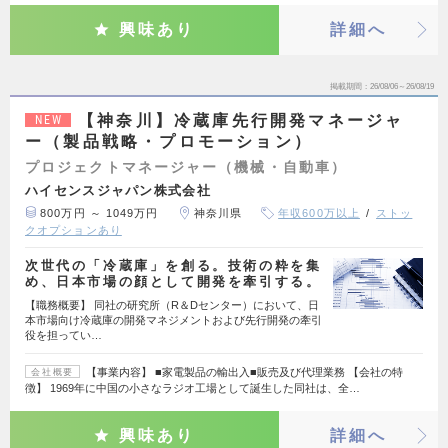
興味あり
詳細へ
掲載期間
26/08/06～26/08/19
【神奈川】冷蔵庫先行開発マネージャ
NEW
ー（製品戦略・プロモーション）
プロジェクトマネージャー（機械・自動車）
ハイセンスジャパン株式会社
800万円 ～ 1049万円
神奈川県
年収600万以上
ストッ
クオプションあり
次世代の「冷蔵庫」を創る。技術の粋を集
め、日本市場の顔として開発を牽引する。
【職務概要】 同社の研究所（R＆Dセンター）において、日
本市場向け冷蔵庫の開発マネジメントおよび先行開発の牽引
役を担ってい…
【事業内容】 ■家電製品の輸出入■販売及び代理業務 【会社の特
会社概要
徴】 1969年に中国の小さなラジオ工場として誕生した同社は、全…
興味あり
詳細へ