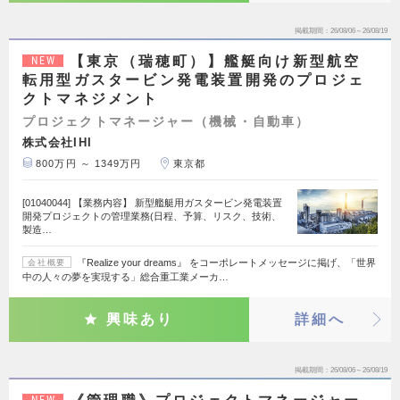
掲載期間
26/08/06～26/08/19
【東京（瑞穂町）】艦艇向け新型航空
NEW
転用型ガスタービン発電装置開発のプロジェ
クトマネジメント
プロジェクトマネージャー（機械・自動車）
株式会社IHI
800万円 ～ 1349万円
東京都
[01040044] 【業務内容】 新型艦艇用ガスタービン発電装置
開発プロジェクトの管理業務(日程、予算、リスク、技術、
製造…
『Realize your dreams』 をコーポレートメッセージに掲げ、「世界
会社概要
中の人々の夢を実現する」総合重工業メーカ…
興味あり
詳細へ
掲載期間
26/08/06～26/08/19
NEW