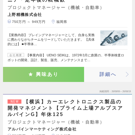
プロジェクトマネージャー（機械・自動車）
上野精機株式会社
750万円 ～ 949万円
福岡県
【業務内容】 プレイングマネージャーとして、自身も実務
に携わりながらチームをリードしていただきます。 【具体
的には】 ■半導体…
【事業内容】 UENO SEIKIは、1972年3月に創業の、半導体検査ロ
会社概要
ボットの開発、設計、製造、販売、メンテナンスまで…
興味あり
詳細へ
掲載期間
26/08/06～26/08/19
【横浜】カーエレクトロニクス製品の
NEW
開発マネジメント【プライム上場アルプスア
ルパインG】年休125
プロジェクトマネージャー（機械・自動車）
アルパインマーケティング株式会社