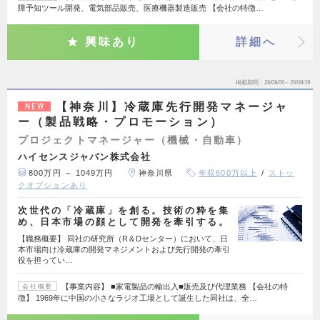
障予知ツール開発、電気部品販売、医療機器製造販売 【会社の特徴…
興味あり
詳細へ
掲載期間
26/08/06～26/08/19
【神奈川】冷蔵庫先行開発マネージャ
NEW
ー（製品戦略・プロモーション）
プロジェクトマネージャー（機械・自動車）
ハイセンスジャパン株式会社
800万円 ～ 1049万円
神奈川県
年収600万以上
ストッ
クオプションあり
次世代の「冷蔵庫」を創る。技術の粋を集
め、日本市場の顔として開発を牽引する。
【職務概要】 同社の研究所（R＆Dセンター）において、日
本市場向け冷蔵庫の開発マネジメントおよび先行開発の牽引
役を担ってい…
【事業内容】 ■家電製品の輸出入■販売及び代理業務 【会社の特
会社概要
徴】 1969年に中国の小さなラジオ工場として誕生した同社は、全…