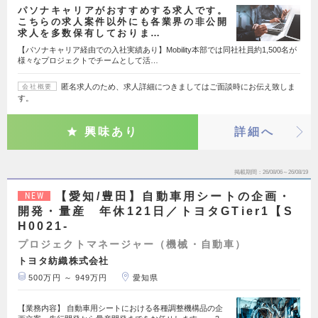
パソナキャリアがおすすめする求人です。
こちらの求人案件以外にも各業界の非公開
求人を多数保有しておりま…
【パソナキャリア経由での入社実績あり】Mobility本部では同社社員約1,500名が
様々なプロジェクトでチームとして活…
匿名求人のため、求人詳細につきましてはご面談時にお伝え致しま
会社概要
す。
興味あり
詳細へ
掲載期間
26/08/06～26/08/19
【愛知/豊田】自動車用シートの企画・
NEW
開発・量産 年休121日／トヨタGTier1【S
H0021-
プロジェクトマネージャー（機械・自動車）
トヨタ紡織株式会社
500万円 ～ 949万円
愛知県
【業務内容】 自動車用シートにおける各種調整機構品の企