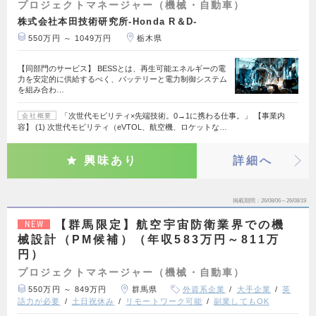
プロジェクトマネージャー（機械・自動車）
株式会社本田技術研究所-Honda R＆D-
550万円 ～ 1049万円
栃木県
【同部門のサービス】 BESSとは、再生可能エネルギーの電
力を安定的に供給するべく、バッテリーと電力制御システム
を組み合わ…
「次世代モビリティ×先端技術。0→1に携わる仕事。」 【事業内
会社概要
容】 (1) 次世代モビリティ（eVTOL、航空機、ロケットな…
興味あり
詳細へ
掲載期間
26/08/06～26/08/19
【群馬限定】航空宇宙防衛業界での機
NEW
械設計（PM候補）（年収583万円～811万
円）
プロジェクトマネージャー（機械・自動車）
550万円 ～ 849万円
群馬県
外資系企業
大手企業
英
語力が必要
土日祝休み
リモートワーク可能
副業してもOK