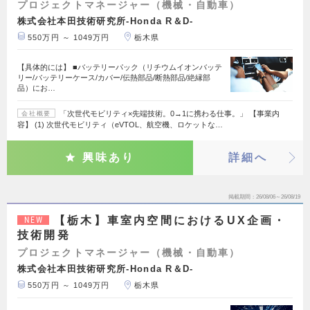
プロジェクトマネージャー（機械・自動車）
株式会社本田技術研究所-Honda R＆D-
550万円 ～ 1049万円
栃木県
【具体的には】 ■バッテリーパック（リチウムイオンバッテ
リー/バッテリーケース/カバー/伝熱部品/断熱部品/絶縁部
品）にお…
「次世代モビリティ×先端技術。0→1に携わる仕事。」 【事業内
会社概要
容】 (1) 次世代モビリティ（eVTOL、航空機、ロケットな…
興味あり
詳細へ
掲載期間
26/08/06～26/08/19
【栃木】車室内空間におけるUX企画・
NEW
技術開発
プロジェクトマネージャー（機械・自動車）
株式会社本田技術研究所-Honda R＆D-
550万円 ～ 1049万円
栃木県