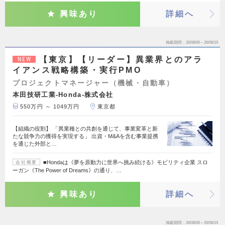
興味あり
詳細へ
掲載期間
26/08/06～26/08/19
【東京】【リーダー】異業界とのアラ
NEW
イアンス戦略構築・実行PMO
プロジェクトマネージャー（機械・自動車）
本田技研工業-Honda-株式会社
550万円 ～ 1049万円
東京都
【組織の役割】 「異業種との共創を通じて、事業変革と新
たな競争力の獲得を実現する」 出資・M&Aを含む事業提携
を通じた外部と…
■Hondaは《夢を原動力に世界へ挑み続ける》モビリティ企業 スロ
会社概要
ーガン《The Power of Dreams》の通り、…
興味あり
詳細へ
掲載期間
26/08/06～26/08/19