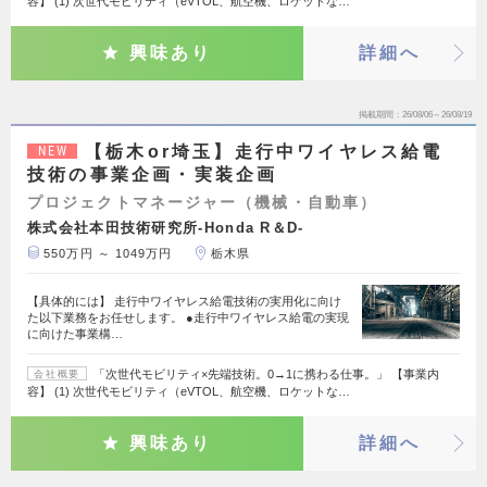
容】 (1) 次世代モビリティ（eVTOL、航空機、ロケットな…
興味あり
詳細へ
掲載期間
26/08/06～26/08/19
【栃木or埼玉】走行中ワイヤレス給電
NEW
技術の事業企画・実装企画
プロジェクトマネージャー（機械・自動車）
株式会社本田技術研究所-Honda R＆D-
550万円 ～ 1049万円
栃木県
【具体的には】 走行中ワイヤレス給電技術の実用化に向け
た以下業務をお任せします。 ●走行中ワイヤレス給電の実現
に向けた事業構…
「次世代モビリティ×先端技術。0→1に携わる仕事。」 【事業内
会社概要
容】 (1) 次世代モビリティ（eVTOL、航空機、ロケットな…
興味あり
詳細へ