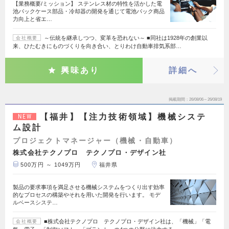
【業務概要/ミッション】 ステンレス材の特性を活かした電
池パックケース部品・冷却器の開発を通じて電池パック商品
力向上と省エ…
～伝統を継承しつつ、変革を恐れない～ ■同社は1928年の創業以
会社概要
来、ひたむきにものづくりを向き合い、とりわけ自動車排気系部…
興味あり
詳細へ
掲載期間
26/08/06～26/08/19
【福井】【注力技術領域】機械システ
NEW
ム設計
プロジェクトマネージャー（機械・自動車）
株式会社テクノプロ テクノプロ・デザイン社
500万円 ～ 1049万円
福井県
製品の要求事項を満足させる機械システムをつくり出す効率
的なプロセスの構築やそれを用いた開発を行います。 モデ
ルベースシステ…
■株式会社テクノプロ テクノプロ・デザイン社は、「機械」「電
会社概要