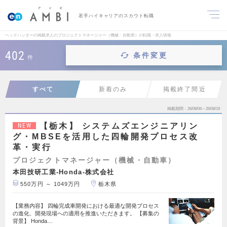
若手ハイキャリアのスカウト転職
ヘッドハンターの掲載求人のプロジェクトマネージャー（機械・自動車）の転職・求人情報
402
条件変更
件
すべて
新着のみ
掲載終了間近
掲載期間
26/08/06～26/08/19
【栃木】 システムズエンジニアリン
NEW
グ・MBSEを活用した四輪開発プロセス改
革・実行
プロジェクトマネージャー（機械・自動車）
本田技研工業-Honda-株式会社
550万円 ～ 1049万円
栃木県
【業務内容】 四輪完成車開発における最適な開発プロセス
の進化、開発現場への適用を推進いただきます。 【募集の
背景】 Honda…