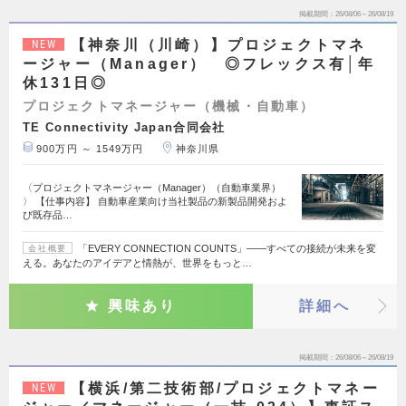
掲載期間
26/08/06～26/08/19
【神奈川（川崎）】プロジェクトマネ
NEW
ージャー（Manager） ◎フレックス有│年
休131日◎
プロジェクトマネージャー（機械・自動車）
TE Connectivity Japan合同会社
900万円 ～ 1549万円
神奈川県
〈プロジェクトマネージャー（Manager）（自動車業界）
〉 【仕事内容】 自動車産業向け当社製品の新製品開発およ
び既存品…
「EVERY CONNECTION COUNTS」――すべての接続が未来を変
会社概要
える。あなたのアイデアと情熱が、世界をもっと…
興味あり
詳細へ
掲載期間
26/08/06～26/08/19
【横浜/第二技術部/プロジェクトマネー
NEW