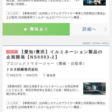
画立案、先行開発から量産開発までをお任せします。 ・3～
6年後に市場投…
【事業内容】 (1)内装システムサプライヤー事業と内装製品の製造お
会社概要
よび販売 (2)自動車用フィルターおよびパワートレーン機器…
興味あり
詳細へ
掲載期間
26/08/06～26/08/19
【愛知/豊田】イルミネーション製品の
NEW
企画開発【NS0003-2】
プロジェクトマネージャー（機械・自動車）
トヨタ紡織株式会社
500万円 ～ 949万円
愛知県
【業務内容】 他社を凌駕するイルミネーションを部品単体
にとどまらず、車室空間全体を見据えて企画・開発を行い、
魅力的な車室空…
【事業内容】 (1)内装システムサプライヤー事業と内装製品の製造お
会社概要
よび販売 (2)自動車用フィルターおよびパワートレーン機器…