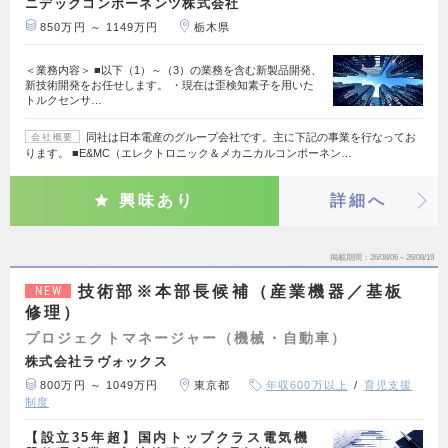
ニデックコンポーネンツ株式会社
850万円 ～ 1149万円
栃木県
＜業務内容＞ ■以下（1）～（3）の業務を含む新製品開発、
新技術開発をお任せします。 ・現在は歪検知素子を用いた
トルクセンサ…
同社は日本電産のグループ会社です。主に下記の事業を行なってお
会社概要
ります。 ■E&MC（エレクトロニック＆メカニカルコンポーネン…
興味あり
詳細へ
掲載期間
26/08/06～26/08/19
技術部※本部長候補（産業機器／基板
NEW
修理）
プロジェクトマネージャー（機械・自動車）
株式会社ラヴォックス
800万円 ～ 1049万円
東京都
年収600万以上
育児支援
制度
【設立35年超】国内トップクラス電気機