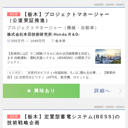
掲載期間
26/08/06～26/08/19
【栃木】プロジェクトマネージャー
NEW
（公道実証推進）
プロジェクトマネージャー（機械・自動車）
株式会社本田技術研究所-Honda R＆D-
550万円 ～ 1049万円
栃木県
【具体的には】 ※ご経験/スキルに合わせ詳細業務を決定し
ます 自動運転・運転支援システム（AD/ADAS）の開発プロ
ジェクト…
「次世代モビリティ×先端技術。0→1に携わる仕事。」 【事業内
会社概要
容】 (1) 次世代モビリティ（eVTOL、航空機、ロケットな…
興味あり
詳細へ
掲載期間
26/08/06～26/08/19
【栃木】定置型蓄電システム(BESS)の
NEW
技術戦略企画