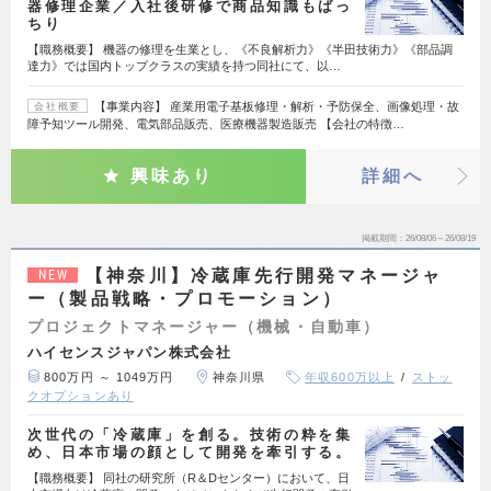
器修理企業／入社後研修で商品知識もばっ
ちり
【職務概要】 機器の修理を生業とし、《不良解析力》《半田技術力》《部品調
達力》では国内トップクラスの実績を持つ同社にて、以…
【事業内容】 産業用電子基板修理・解析・予防保全、画像処理・故
会社概要
障予知ツール開発、電気部品販売、医療機器製造販売 【会社の特徴…
興味あり
詳細へ
掲載期間
26/08/06～26/08/19
【神奈川】冷蔵庫先行開発マネージャ
NEW
ー（製品戦略・プロモーション）
プロジェクトマネージャー（機械・自動車）
ハイセンスジャパン株式会社
800万円 ～ 1049万円
神奈川県
年収600万以上
ストッ
クオプションあり
次世代の「冷蔵庫」を創る。技術の粋を集
め、日本市場の顔として開発を牽引する。
【職務概要】 同社の研究所（R＆Dセンター）において、日