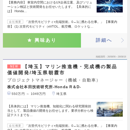
【業務内容】 車室内空間におけるUX企画立案、及びソリュ
ーション検証と技術開発をお任せいたします。 【具体的に
は】 Honda…
「次世代モビリティ×先端技術。0→1に携わる仕事。」 【事業内
会社概要
容】 (1) 次世代モビリティ（eVTOL、航空機、ロケットな…
興味あり
詳細へ
掲載期間
26/08/06～26/08/19
【埼玉】マリン推進機・完成機の製品
NEW
価値開発/埼玉県朝霞市
プロジェクトマネージャー（機械・自動車）
株式会社本田技術研究所-Honda R＆D-
550万円 ～ 1049万円
埼玉県
【具体的には】 マリン推進機、知能化に関わる研究開発担
当として、製品価値の開発をお任せします。要求分析から検
証テストまでを…
「次世代モビリティ×先端技術。0→1に携わる仕事。」 【事業内
会社概要