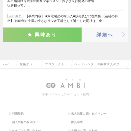
本市場向け冷蔵庫の開発マネジメントおよび先行開発の牽引
役を担ってい…
【事業内容】 ■家電製品の輸出入■販売及び代理業務 【会社の特
会社概要
徴】 1969年に中国の小さなラジオ工場として誕生した同社は、全…
興味あり
詳細へ
ハイク
技術系（機
プロジェクトマ
ヘッドハンターの掲載求人のプロ
ラス求
械・メカト
ネージャー（機
ジェクトマネージャー（機械・自
人TOP
ロ・自動
械・自動車）
動車）の転職・求人情報一覧
車）
若手ハイキャリアのスカウト転職
利用規約
求人情報に関するポリシー
個人情報の取り扱い
推奨環境
ヘルプ・お問い合わせ
参画のお問い合わせ