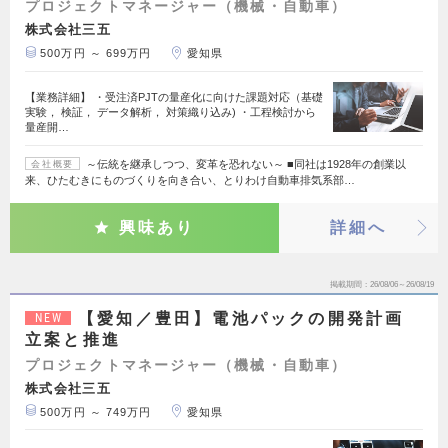
プロジェクトマネージャー（機械・自動車）
株式会社三五
500万円 ～ 699万円
愛知県
【業務詳細】 ・受注済PJTの量産化に向けた課題対応（基礎
実験， 検証， データ解析， 対策織り込み) ・工程検討から
量産開…
～伝統を継承しつつ、変革を恐れない～ ■同社は1928年の創業以
会社概要
来、ひたむきにものづくりを向き合い、とりわけ自動車排気系部…
興味あり
詳細へ
掲載期間
26/08/06～26/08/19
【愛知／豊田】電池パックの開発計画
NEW
立案と推進
プロジェクトマネージャー（機械・自動車）
株式会社三五
500万円 ～ 749万円
愛知県