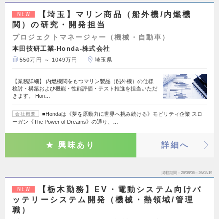
【埼玉】マリン商品（船外機/内燃機
NEW
関）の研究・開発担当
プロジェクトマネージャー（機械・自動車）
本田技研工業-Honda-株式会社
550万円 ～ 1049万円
埼玉県
【業務詳細】 内燃機関をもつマリン製品（船外機）の仕様
検討・構築および機能・性能評価・テスト推進を担当いただ
きます。 Hon…
■Hondaは《夢を原動力に世界へ挑み続ける》モビリティ企業 スロ
会社概要
ーガン《The Power of Dreams》の通り、…
興味あり
詳細へ
掲載期間
26/08/06～26/08/19
【栃木勤務】EV・電動システム向けバ
NEW
ッテリーシステム開発（機械・熱領域/管理
職）