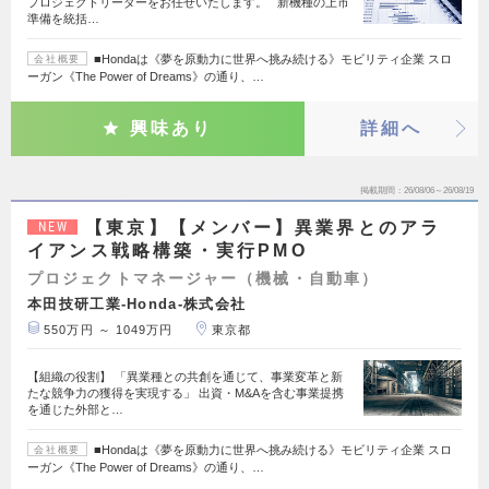
プロジェクトリーダーをお任せいたします。 新機種の上市
準備を統括…
■Hondaは《夢を原動力に世界へ挑み続ける》モビリティ企業 スロ
会社概要
ーガン《The Power of Dreams》の通り、…
興味あり
詳細へ
掲載期間
26/08/06～26/08/19
【東京】【メンバー】異業界とのアラ
NEW
イアンス戦略構築・実行PMO
プロジェクトマネージャー（機械・自動車）
本田技研工業-Honda-株式会社
550万円 ～ 1049万円
東京都
【組織の役割】 「異業種との共創を通じて、事業変革と新
たな競争力の獲得を実現する」 出資・M&Aを含む事業提携
を通じた外部と…
■Hondaは《夢を原動力に世界へ挑み続ける》モビリティ企業 スロ
会社概要
ーガン《The Power of Dreams》の通り、…