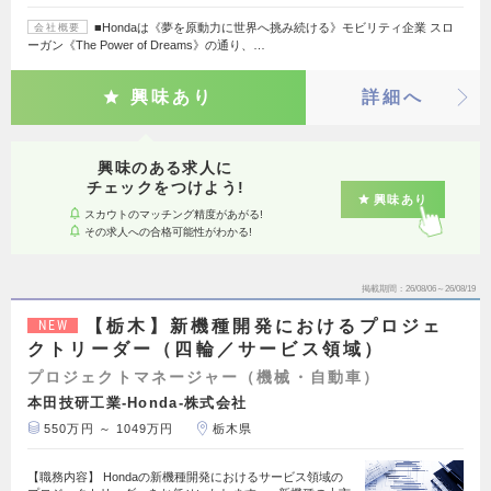
■Hondaは《夢を原動力に世界へ挑み続ける》モビリティ企業 スロ
会社概要
ーガン《The Power of Dreams》の通り、…
興味あり
詳細へ
興味のある求人に
チェックをつけよう!
興味あり
スカウトのマッチング精度があがる!
その求人への合格可能性がわかる!
掲載期間
26/08/06～26/08/19
【栃木】新機種開発におけるプロジェ
NEW
クトリーダー（四輪／サービス領域）
プロジェクトマネージャー（機械・自動車）
本田技研工業-Honda-株式会社
550万円 ～ 1049万円
栃木県
【職務内容】 Hondaの新機種開発におけるサービス領域の