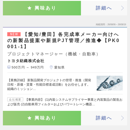
興味あり
詳細へ
掲載期間
26/08/06～26/08/19
【愛知/豊田】各完成車メーカー向けへ
NEW
の新製品提案や新規PJT管理／推進◆【PK0
001-1】
プロジェクトマネージャー（機械・自動車）
トヨタ紡織株式会社
500万円 ～ 949万円
愛知県
【業務詳細】 新製品開発プロジェクトの管理・推進（開発
日程・原価・質量・性能目標達成活動）をお任せします。
組織のミッション…
【事業内容】 (1)内装システムサプライヤー事業と内装製品の製造お
会社概要
よび販売 (2)自動車用フィルターおよびパワートレーン機器…
興味あり
詳細へ