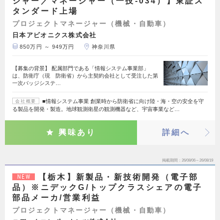
ジャー／マネージャー（一技-034）】東証ス
タンダード上場
プロジェクトマネージャー（機械・自動車）
日本アビオニクス株式会社
850万円 ～ 949万円
神奈川県
【募集の背景】 配属部門である「情報システム事業部」
は、防衛庁（現 防衛省）から主契約会社として受注した第
一次バッジシステ…
■情報システム事業 創業時から防衛省に向け陸・海・空の安全を守
会社概要
る製品を開発・製造。地球観測衛星の観測機器など、宇宙事業など…
興味あり
詳細へ
掲載期間
26/08/06～26/08/19
【栃木】新製品・新技術開発（電子部
NEW
品）※ニデックG/トップクラスシェアの電子
部品メーカ/営業利益
プロジェクトマネージャー（機械・自動車）