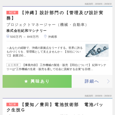
掲載期間
26/08/06～26/08/19
【沖縄】設計部門の【管理及び設計実
NEW
務】
プロジェクトマネージャー（機械・自動車）
株式会社紀和マシナリー
500万円 ～ 849万円
沖縄県
～あなたの経験で、沖縄の新拠点をリードする。世界に誇る
ものづくりを、管理職として支えませんか～ 【当社につい
て】 創業150…
【事業内容】 工作機械の製造・販売 【同社について】 紀和マシナ
会社概要
リーは“工作機械の生産・販売を通して社会に貢献する企業”を目標…
興味あり
詳細へ
掲載期間
26/08/06～26/08/19
【愛知／豊田】電池技術部 電池パッ
NEW
ク生技G