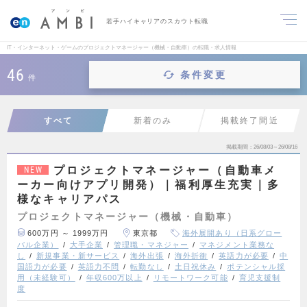
若手ハイキャリアのスカウト転職
IT・インターネット・ゲームのプロジェクトマネージャー（機械・自動車）の転職・求人情報
46
条件変更
件
すべて
新着のみ
掲載終了間近
掲載期間
26/08/03～26/08/16
プロジェクトマネージャー（自動車メ
NEW
ーカー向けアプリ開発）｜福利厚生充実｜多
様なキャリアパス
プロジェクトマネージャー（機械・自動車）
600万円 ～ 1999万円
東京都
海外展開あり（日系グロー
バル企業）
大手企業
管理職・マネジャー
マネジメント業務な
し
新規事業・新サービス
海外出張
海外折衝
英語力が必要
中
国語力が必要
英語力不問
転勤なし
土日祝休み
ポテンシャル採
用（未経験可）
年収600万以上
リモートワーク可能
育児支援制
度