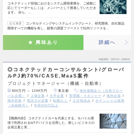
コネクティッド領域におけるシステム開発業務を、ご経験に
応じてリーダーもしくは、メンバーとして推進していただき
ます。 自ら、…
コンサルティングやシステムインテグレート、研究開発、自社製品
会社概要
開発すべての機能を有し、顧客の課題ファーストで社内リソースを…
興味あり
詳細へ
掲載期間
26/07/23～26/08/10
◎コネクテッドカーコンサルタント/グローバ
ルPJ約70%/CASE,MaaS案件
プロジェクトマネージャー（機械・自動車）
800万円 ～ 1249万円
東京都
海外展開あり（日系グロー
バル企業）
上場企業
大手企業
管理職・マネジャー
海外出張
海外折衝
英語力が必要
転勤なし
土日祝休み
ポテンシャル採用
（未経験可）
年収600万以上
【職務内容】 コネクティドカーを代表とする、モバイル環
境で利用されるIoTデバイスを活用した、新しいビジネスの
企画立案と実…