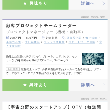
興味あり
詳細へ
掲載期間
26/07/29～26/08/11
顧客プロジェクトチームリーダー
プロジェクトマネージャー（機械・自動車）
700万円 ～ 899万円
神奈川県
外資系企業
海外折衝
英語力不問
土日祝休み
フレックス勤務
リモートワーク可能
育
児支援制度
受注した製品(ステアリング、ブレーキ、エアバッグ、セン
サーなど)を開発から量産までOn Cost, On Time, O…
世界売上トップ | 外資系自動車部品メーカーである同社は、ソフト
会社概要
ウェアやエレクトロニクス製品の拡大をしております。日本に…
興味あり
詳細へ
掲載期間
26/07/29～26/08/11
【宇宙分野のスタートアップ】OTV（軌道間