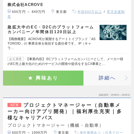
株式会社ACROVE
600万円 ～ 849万円
東京都
年収600万以上
育児支援制
度
急拡大中のEC・D2Cのプラットフォーム
カンパニー／年間休日120日以上
【職務概要】 ACROVEが展開するアートトイブランド「AS
TOROID」の 事業全体を統括する責任者です。 IP（キャ
ラ…
【事業内容】 ECプラットフォームカンパニーとして、メーカー様
会社概要
のEC売上最大化のためのサービスの開発や提供をするCX事業と…
興味あり
詳細へ
掲載期間
26/08/03～26/08/16
プロジェクトマネージャー（自動車メ
NEW
ーカー向けアプリ開発）｜福利厚生充実｜多
様なキャリアパス
プロジェクトマネージャー（機械・自動車）
600万円 ～ 1999万円
東京都
海外展開あり（日系グロー