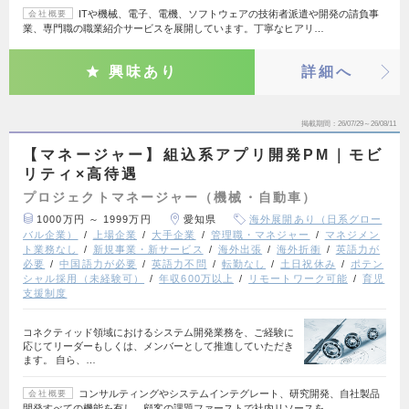
ITや機械、電子、電機、ソフトウェアの技術者派遣や開発の請負事
会社概要
業、専門職の職業紹介サービスを展開しています。丁寧なヒアリ…
興味あり
詳細へ
掲載期間
26/07/29～26/08/11
【マネージャー】組込系アプリ開発PM｜モビ
リティ×高待遇
プロジェクトマネージャー（機械・自動車）
1000万円 ～ 1999万円
愛知県
海外展開あり（日系グロー
バル企業）
上場企業
大手企業
管理職・マネジャー
マネジメン
ト業務なし
新規事業・新サービス
海外出張
海外折衝
英語力が
必要
中国語力が必要
英語力不問
転勤なし
土日祝休み
ポテン
シャル採用（未経験可）
年収600万以上
リモートワーク可能
育児
支援制度
コネクティッド領域におけるシステム開発業務を、ご経験に
応じてリーダーもしくは、メンバーとして推進していただき
ます。 自ら、…
コンサルティングやシステムインテグレート、研究開発、自社製品
会社概要
開発すべての機能を有し、顧客の課題ファーストで社内リソースを…