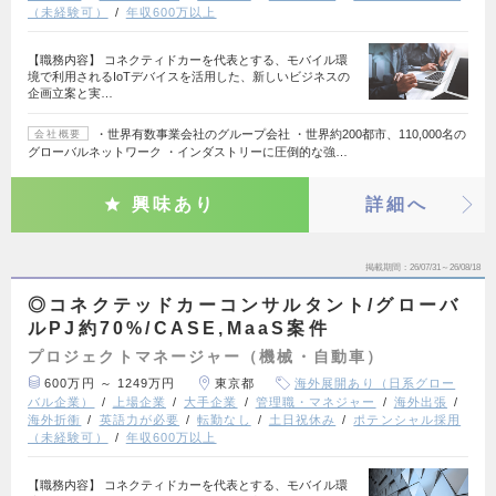
（未経験可）
年収600万以上
【職務内容】 コネクティドカーを代表とする、モバイル環
境で利用されるIoTデバイスを活用した、新しいビジネスの
企画立案と実…
・世界有数事業会社のグループ会社 ・世界約200都市、110,000名の
会社概要
グローバルネットワーク ・インダストリーに圧倒的な強…
興味あり
詳細へ
掲載期間
26/07/31～26/08/18
◎コネクテッドカーコンサルタント/グローバ
ルPJ約70%/CASE,MaaS案件
プロジェクトマネージャー（機械・自動車）
600万円 ～ 1249万円
東京都
海外展開あり（日系グロー
バル企業）
上場企業
大手企業
管理職・マネジャー
海外出張
海外折衝
英語力が必要
転勤なし
土日祝休み
ポテンシャル採用
（未経験可）
年収600万以上
【職務内容】 コネクティドカーを代表とする、モバイル環