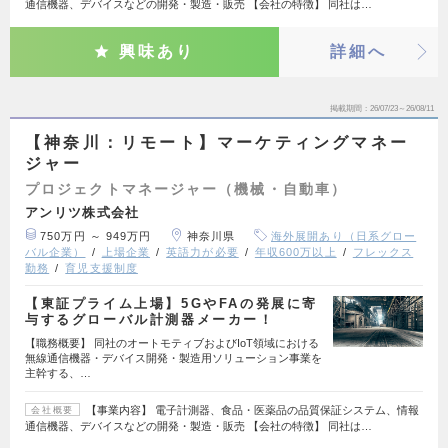
通信機器、デバイスなどの開発・製造・販売 【会社の特徴】 同社は…
興味あり
詳細へ
掲載期間
26/07/23～26/08/11
【神奈川：リモート】マーケティングマネー
ジャー
プロジェクトマネージャー（機械・自動車）
アンリツ株式会社
750万円 ～ 949万円
神奈川県
海外展開あり（日系グロー
バル企業）
上場企業
英語力が必要
年収600万以上
フレックス
勤務
育児支援制度
【東証プライム上場】5GやFAの発展に寄
与するグローバル計測器メーカー！
【職務概要】 同社のオートモティブおよびIoT領域における
無線通信機器・デバイス開発・製造用ソリューション事業を
主幹する、…
【事業内容】 電子計測器、食品・医薬品の品質保証システム、情報
会社概要
通信機器、デバイスなどの開発・製造・販売 【会社の特徴】 同社は…