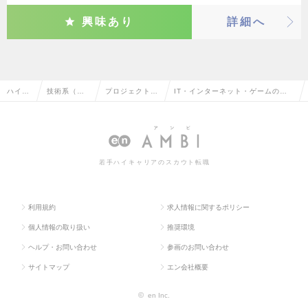
興味あり
詳細へ
ハイク
技術系（機
プロジェクトマ
IT・インターネット・ゲームのプ
ラス求
械・メカト
ネージャー（機
ロジェクトマネージャー（機械・
人TOP
ロ・自動
械・自動車）
自動車）の転職・求人情報一覧
車）
若手ハイキャリアのスカウト転職
利用規約
求人情報に関するポリシー
個人情報の取り扱い
推奨環境
ヘルプ・お問い合わせ
参画のお問い合わせ
サイトマップ
エン会社概要
©
en Inc.