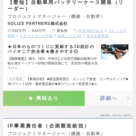
【愛知】自動車用バッテリーケース開発（リ
ーダー）
プロジェクトマネージャー（機械・自動車）
SOLIZE PARTNERS株式会社
650万円 ～ 849万円
愛知県
年収600万以上
フレックス
勤務
リモートワーク可能
副業してもOK
育児支援制度
★日本のものづくりに貢献する3D設計の
パイオニア的企業★働きやすさ◎
【職務概要】 BEV、HEV、PHEVなど次世代電動自動車の中
核を成すバッテリー領域の開発現場にて、安全性や構造を担
うバッ…
【事業内容】 ■製品開発受託・エンジニア派遣・コンサルティング■
会社概要
3Dプリント試作・最終製品製作■3Dプリンター装置導入■エ…
興味あり
詳細へ
掲載期間
26/07/23～26/08/11
IP事業責任者（企画製造統括）
プロジェクトマネージャー（機械・自動車）