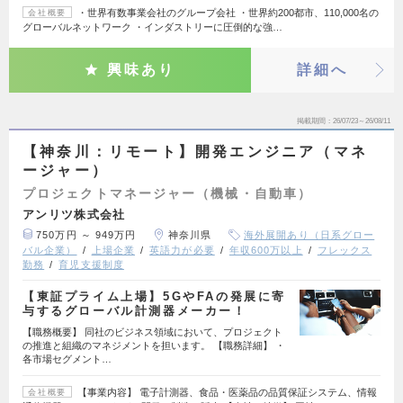
・世界有数事業会社のグループ会社 ・世界約200都市、110,000名の
会社概要
グローバルネットワーク ・インダストリーに圧倒的な強…
興味あり
詳細へ
掲載期間
26/07/23～26/08/11
【神奈川：リモート】開発エンジニア（マネ
ージャー）
プロジェクトマネージャー（機械・自動車）
アンリツ株式会社
750万円 ～ 949万円
神奈川県
海外展開あり（日系グロー
バル企業）
上場企業
英語力が必要
年収600万以上
フレックス
勤務
育児支援制度
【東証プライム上場】5GやFAの発展に寄
与するグローバル計測器メーカー！
【職務概要】 同社のビジネス領域において、プロジェクト
の推進と組織のマネジメントを担います。 【職務詳細】 ・
各市場セグメント…
【事業内容】 電子計測器、食品・医薬品の品質保証システム、情報
会社概要