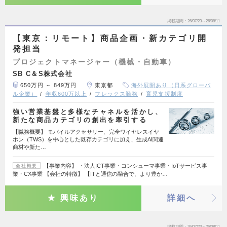
掲載期間
26/07/23～26/08/11
【東京：リモート】商品企画・新カテゴリ開
発担当
プロジェクトマネージャー（機械・自動車）
SB C＆S株式会社
650万円 ～ 849万円
東京都
海外展開あり（日系グローバ
ル企業）
年収600万以上
フレックス勤務
育児支援制度
強い営業基盤と多様なチャネルを活かし、
新たな商品カテゴリの創出を牽引する
【職務概要】 モバイルアクセサリー、完全ワイヤレスイヤ
ホン（TWS）を中心とした既存カテゴリに加え、生成AI関連
商材や新た…
【事業内容】 ・法人ICT事業・コンシューマ事業・IoTサービス事
会社概要
業・CX事業 【会社の特徴】 【ITと通信の融合で、より豊か…
興味あり
詳細へ
掲載期間
26/07/23～26/08/11