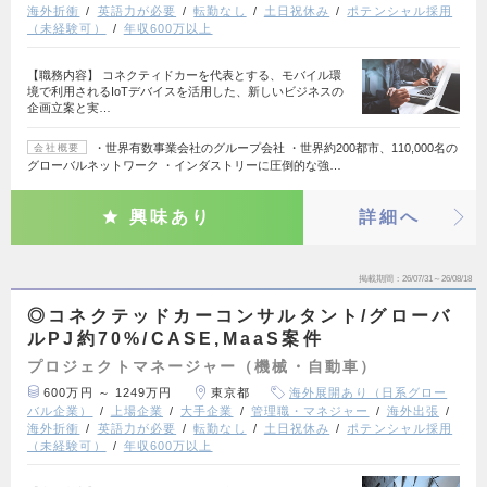
海外折衝
英語力が必要
転勤なし
土日祝休み
ポテンシャル採用
（未経験可）
年収600万以上
【職務内容】 コネクティドカーを代表とする、モバイル環
境で利用されるIoTデバイスを活用した、新しいビジネスの
企画立案と実…
・世界有数事業会社のグループ会社 ・世界約200都市、110,000名の
会社概要
グローバルネットワーク ・インダストリーに圧倒的な強…
興味あり
詳細へ
掲載期間
26/07/31～26/08/18
◎コネクテッドカーコンサルタント/グローバ
ルPJ約70%/CASE,MaaS案件
プロジェクトマネージャー（機械・自動車）
600万円 ～ 1249万円
東京都
海外展開あり（日系グロー
バル企業）
上場企業
大手企業
管理職・マネジャー
海外出張
海外折衝
英語力が必要
転勤なし
土日祝休み
ポテンシャル採用
（未経験可）
年収600万以上