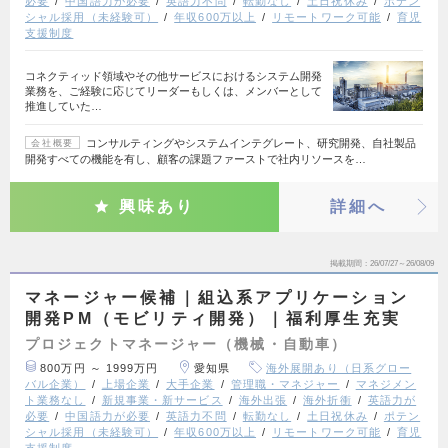
必要
中国語力が必要
英語力不問
転勤なし
土日祝休み
ポテン
シャル採用（未経験可）
年収600万以上
リモートワーク可能
育児
支援制度
コネクティッド領域やその他サービスにおけるシステム開発
業務を、ご経験に応じてリーダーもしくは、メンバーとして
推進していた…
コンサルティングやシステムインテグレート、研究開発、自社製品
会社概要
開発すべての機能を有し、顧客の課題ファーストで社内リソースを…
興味あり
詳細へ
掲載期間
26/07/27～26/08/09
マネージャー候補｜組込系アプリケーション
開発PM（モビリティ開発）｜福利厚生充実
プロジェクトマネージャー（機械・自動車）
800万円 ～ 1999万円
愛知県
海外展開あり（日系グロー
バル企業）
上場企業
大手企業
管理職・マネジャー
マネジメン
ト業務なし
新規事業・新サービス
海外出張
海外折衝
英語力が
必要
中国語力が必要
英語力不問
転勤なし
土日祝休み
ポテン
シャル採用（未経験可）
年収600万以上
リモートワーク可能
育児