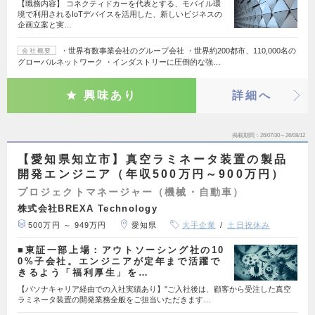
【職務内容】 コネクティドカーを代表とする、モバイル環
境で利用されるIoTデバイスを活用した、新しいビジネスの
企画立案と実…
・世界有数事業会社のグループ会社 ・世界約200都市、110,000名の
会社概要
グローバルネットワーク ・インダストリーに圧倒的な強…
興味あり
詳細へ
掲載期間
26/07/30～26/08/12
【愛知県知立市】真空ラミネータ装置の製品
開発エンジニア（年収500万円～900万円）
プロジェクトマネージャー（機械・自動車）
株式会社BREXA Technology
500万円 ～ 949万円
愛知県
大手企業
土日祝休み
■東証一部上場：アウトソーシング社の10
0%子会社。エンジニアが定年まで活躍で
きるよう「福利厚生」を…
【パソナキャリア経由での入社実績あり】"ご入社後は、顧客から受注した真空
ラミネータ装置の開発業務全般をご担当いただきます…