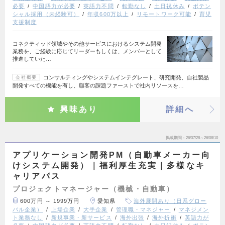
必要
中国語力が必要
英語力不問
転勤なし
土日祝休み
ポテン
シャル採用（未経験可）
年収600万以上
リモートワーク可能
育児
支援制度
コネクティッド領域やその他サービスにおけるシステム開発
業務を、ご経験に応じてリーダーもしくは、メンバーとして
推進していた…
コンサルティングやシステムインテグレート、研究開発、自社製品
会社概要
開発すべての機能を有し、顧客の課題ファーストで社内リソースを…
興味あり
詳細へ
掲載期間
26/07/28～26/08/10
アプリケーション開発PM（自動車メーカー向
けシステム開発）｜福利厚生充実｜多様なキ
ャリアパス
プロジェクトマネージャー（機械・自動車）
600万円 ～ 1999万円
愛知県
海外展開あり（日系グロー
バル企業）
上場企業
大手企業
管理職・マネジャー
マネジメン
ト業務なし
新規事業・新サービス
海外出張
海外折衝
英語力が