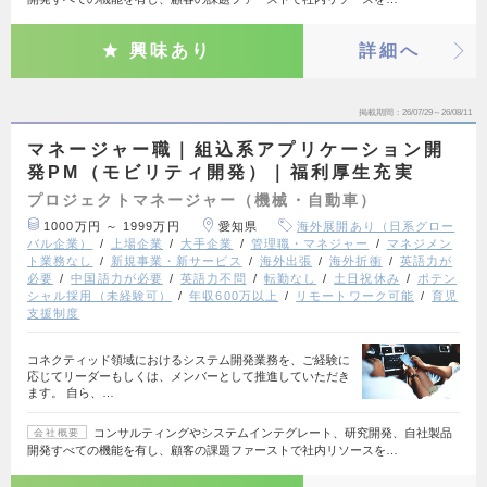
興味あり
詳細へ
掲載期間
26/07/29～26/08/11
マネージャー職｜組込系アプリケーション開
発PM（モビリティ開発）｜福利厚生充実
プロジェクトマネージャー（機械・自動車）
1000万円 ～ 1999万円
愛知県
海外展開あり（日系グロー
バル企業）
上場企業
大手企業
管理職・マネジャー
マネジメン
ト業務なし
新規事業・新サービス
海外出張
海外折衝
英語力が
必要
中国語力が必要
英語力不問
転勤なし
土日祝休み
ポテン
シャル採用（未経験可）
年収600万以上
リモートワーク可能
育児
支援制度
コネクティッド領域におけるシステム開発業務を、ご経験に
応じてリーダーもしくは、メンバーとして推進していただき
ます。 自ら、…
コンサルティングやシステムインテグレート、研究開発、自社製品
会社概要
開発すべての機能を有し、顧客の課題ファーストで社内リソースを…