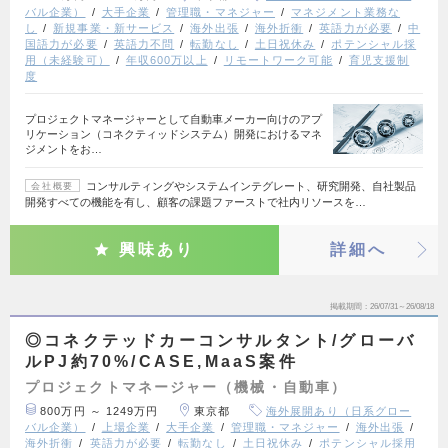
バル企業）
大手企業
管理職・マネジャー
マネジメント業務な
し
新規事業・新サービス
海外出張
海外折衝
英語力が必要
中
国語力が必要
英語力不問
転勤なし
土日祝休み
ポテンシャル採
用（未経験可）
年収600万以上
リモートワーク可能
育児支援制
度
プロジェクトマネージャーとして自動車メーカー向けのアプ
リケーション（コネクティッドシステム）開発におけるマネ
ジメントをお…
コンサルティングやシステムインテグレート、研究開発、自社製品
会社概要
開発すべての機能を有し、顧客の課題ファーストで社内リソースを…
興味あり
詳細へ
掲載期間
26/07/31～26/08/18
◎コネクテッドカーコンサルタント/グローバ
ルPJ約70%/CASE,MaaS案件
プロジェクトマネージャー（機械・自動車）
800万円 ～ 1249万円
東京都
海外展開あり（日系グロー
バル企業）
上場企業
大手企業
管理職・マネジャー
海外出張
海外折衝
英語力が必要
転勤なし
土日祝休み
ポテンシャル採用