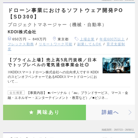
ドローン事業におけるソフトウェア開発PO
【SD300】
プロジェクトマネージャー（機械・自動車）
KDDI株式会社
650万円 ～ 849万円
東京都
上場企業
年収600万以上
フレックス勤務
リモートワーク可能
副業してもOK
育児支援制
度
【プライム上場】売上高5兆円規模／日本
でトップレベルの電気通信事業会社◎
※KDDIスマートドローン株式会社への出向求人です※ KDDI
のスピンオフベンチャーであるKDDIスマートドローンにお
いて…
【事業内容】 ■パーソナル（「au」ブランドサービス、マース・金
会社概要
融・エネルギー・エンターテインメント・教育など）／■ビジネ…
興味あり
詳細へ
掲載期間
26/07/23～26/08/11