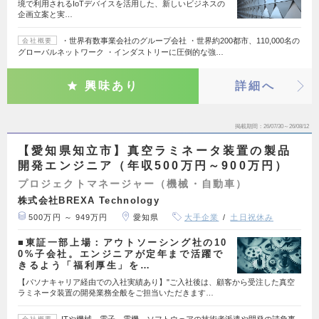
境で利用されるIoTデバイスを活用した、新しいビジネスの
企画立案と実…
・世界有数事業会社のグループ会社 ・世界約200都市、110,000名の
会社概要
グローバルネットワーク ・インダストリーに圧倒的な強…
興味あり
詳細へ
掲載期間
26/07/30～26/08/12
【愛知県知立市】真空ラミネータ装置の製品
開発エンジニア（年収500万円～900万円）
プロジェクトマネージャー（機械・自動車）
株式会社BREXA Technology
500万円 ～ 949万円
愛知県
大手企業
土日祝休み
■東証一部上場：アウトソーシング社の10
0%子会社。エンジニアが定年まで活躍で
きるよう「福利厚生」を…
【パソナキャリア経由での入社実績あり】"ご入社後は、顧客から受注した真空
ラミネータ装置の開発業務全般をご担当いただきます…