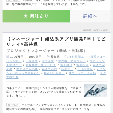
ITや機械、電子、電機、ソフトウェアの技術者派遣や開発の請負事
会社概要
業、専門職の職業紹介サービスを展開しています。丁寧なヒアリ…
興味あり
詳細へ
掲載期間
26/07/29～26/08/11
【マネージャー】組込系アプリ開発PM｜モビ
リティ×高待遇
プロジェクトマネージャー（機械・自動車）
1000万円 ～ 1999万円
愛知県
海外展開あり（日系グロー
バル企業）
上場企業
大手企業
管理職・マネジャー
マネジメン
ト業務なし
新規事業・新サービス
海外出張
海外折衝
英語力が
必要
中国語力が必要
英語力不問
転勤なし
土日祝休み
ポテン
シャル採用（未経験可）
年収600万以上
リモートワーク可能
育児
支援制度
コネクティッド領域におけるシステム開発業務を、ご経験に
応じてリーダーもしくは、メンバーとして推進していただき
ます。 自ら、…
コンサルティングやシステムインテグレート、研究開発、自社製品
会社概要
開発すべての機能を有し、顧客の課題ファーストで社内リソースを…