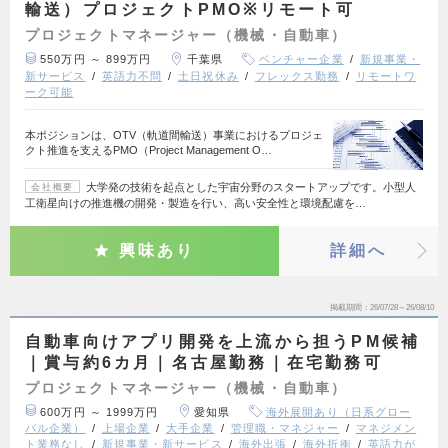
輸送）プロジェクトPMO※リモート可
プロジェクトマネージャー（機械・自動車）
550万円 ～ 899万円
千葉県
ベンチャー企業
新規事業・
新サービス
英語力不問
土日祝休み
フレックス勤務
リモートワ
ーク可能
本ポジションは、OTV（軌道間輸送）事業におけるプロジェ
クト推進を支えるPMO（Project Management O…
大学発の技術を起点とした宇宙分野のスタートアップです。小型人
会社概要
工衛星向けの推進機の開発・製造を行い、高い安全性と環境配慮を…
興味あり
詳細へ
掲載期間
26/07/28～26/08/10
自動車向けアプリ開発を上流から担うPM候補
｜賞与約6カ月｜名古屋勤務｜在宅勤務可
プロジェクトマネージャー（機械・自動車）
600万円 ～ 1999万円
愛知県
海外展開あり（日系グロー
バル企業）
上場企業
大手企業
管理職・マネジャー
マネジメン
ト業務なし
新規事業・新サービス
海外出張
海外折衝
英語力が