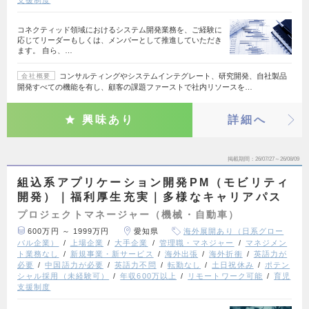
支援制度
コネクティッド領域におけるシステム開発業務を、ご経験に
応じてリーダーもしくは、メンバーとして推進していただき
ます。 自ら、…
コンサルティングやシステムインテグレート、研究開発、自社製品
会社概要
開発すべての機能を有し、顧客の課題ファーストで社内リソースを…
興味あり
詳細へ
掲載期間
26/07/27～26/08/09
組込系アプリケーション開発PM（モビリティ
開発）｜福利厚生充実｜多様なキャリアパス
プロジェクトマネージャー（機械・自動車）
600万円 ～ 1999万円
愛知県
海外展開あり（日系グロー
バル企業）
上場企業
大手企業
管理職・マネジャー
マネジメン
ト業務なし
新規事業・新サービス
海外出張
海外折衝
英語力が
必要
中国語力が必要
英語力不問
転勤なし
土日祝休み
ポテン
シャル採用（未経験可）
年収600万以上
リモートワーク可能
育児
支援制度