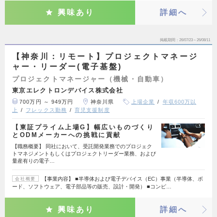
興味あり
詳細へ
掲載期間
26/07/23～26/08/11
【神奈川：リモート】プロジェクトマネージ
ャー・リーダー(電子基盤)
プロジェクトマネージャー（機械・自動車）
東京エレクトロンデバイス株式会社
700万円 ～ 949万円
神奈川県
上場企業
年収600万以
上
フレックス勤務
育児支援制度
【東証プライム上場G】幅広いものづくり
とODMメーカーへの挑戦に貢献
【職務概要】 同社において、受託開発業務でのプロジェク
トマネジメントもしくはプロジェクトリーダー業務、および
量産有りの電子…
【事業内容】 ■半導体および電子デバイス（EC）事業（半導体、ボ
会社概要
ード、ソフトウェア、電子部品等の販売、設計・開発） ■コンピ…
興味あり
詳細へ