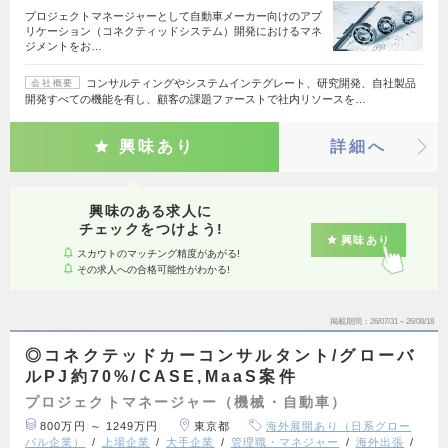
プロジェクトマネージャーとして自動車メーカー向けのアプ
リケーション（コネクティッドシステム）開発におけるマネ
ジメントをお…
コンサルティングやシステムインテグレート、研究開発、自社製品
会社概要
開発すべての機能を有し、顧客の課題ファーストで社内リソースを…
興味あり
詳細へ
興味のある求人に
チェックをつけよう!
興味あり
スカウトのマッチング精度があがる!
その求人への合格可能性がわかる!
掲載期間
26/07/31～26/08/18
◎コネクテッドカーコンサルタント/グローバ
ルPJ約70%/CASE,MaaS案件
プロジェクトマネージャー（機械・自動車）
800万円 ～ 1249万円
東京都
海外展開あり（日系グロー
バル企業）
上場企業
大手企業
管理職・マネジャー
海外出張