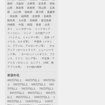
都府
大阪府
兵庫県
奈良県
和歌
山県
鳥取県
島根県
岡山県
広島
県
山口県
徳島県
香川県
愛媛県
高知県
福岡県
佐賀県
長崎県
熊本県
大分県
宮崎県
鹿児島県
沖縄県
中国
韓国
香港
台湾
タイ
シンガポール
インドネシア
フィリピン
インド
その他アジア
（ベトナム、ミャンマー等）
北米（ア
メリカ、カナダ等）
中南米（メキシ
コ、ブラジル、アルゼンチン等）
オセ
アニア（オーストラリア、ニュージーラ
ンド等）
ヨーロッパ（イギリス、フラ
ンス、ドイツ、ロシア等）
中近東・ア
フリカ（モロッコ、エジプト、UAE、南
アフリカ等）
その他の海外
希望年収
400万円以上
450万円以上
500万円以
上
550万円以上
600万円以上
650
万円以上
700万円以上
750万円以上
800万円以上
850万円以上
900万円
以上
950万円以上
1000万円以上
1
050万円以上
1100万円以上
1150万