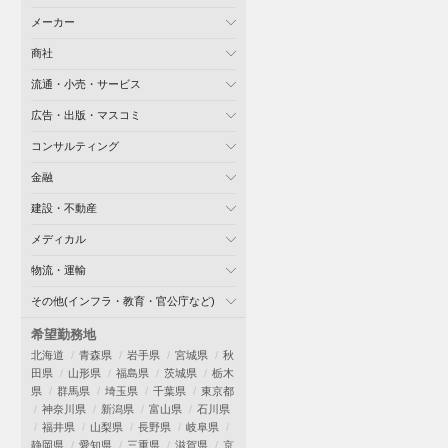
メーカー
商社
流通・小売・サービス
広告・出版・マスコミ
コンサルティング
金融
建設・不動産
メディカル
物流・運輸
その他(インフラ・教育・官公庁など)
希望勤務地
北海道
青森県
岩手県
宮城県
秋
田県
山形県
福島県
茨城県
栃木
県
群馬県
埼玉県
千葉県
東京都
神奈川県
新潟県
富山県
石川県
福井県
山梨県
長野県
岐阜県
静岡県
愛知県
三重県
滋賀県
京