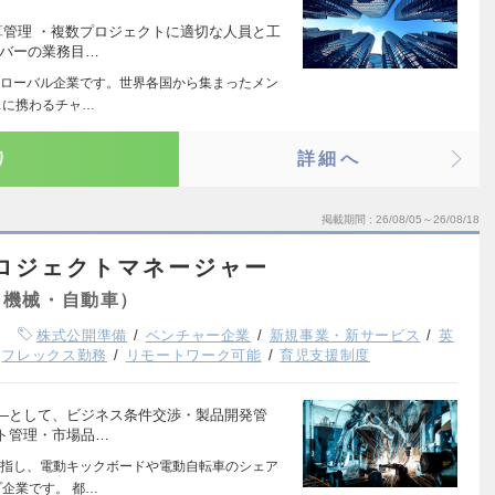
算管理 ・複数プロジェクトに適切な人員と工
ンバーの業務目…
ローバル企業です。世界各国から集まったメン
スに携わるチャ…
り
詳細へ
掲載期間
26/08/05～26/08/18
ロジェクトマネージャー
（機械・自動車）
株式公開準備
ベンチャー企業
新規事業・新サービス
英
フレックス勤務
リモートワーク可能
育児支援制度
―として、ビジネス条件交渉・製品開発管
ト管理・市場品…
指し、電動キックボードや電動自転車のシェア
企業です。 都…