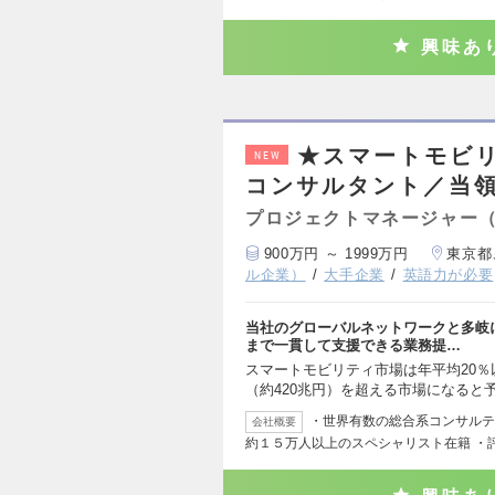
興味あ
★スマートモビリ
NEW
コンサルタント／当領
プロジェクトマネージャー
900万円 ～ 1999万円
東京都
ル企業）
大手企業
英語力が必要
当社のグローバルネットワークと多岐
まで一貫して支援できる業務提…
スマートモビリティ市場は年平均20％
（約420兆円）を超える市場になると
・世界有数の総合系コンサルテ
会社概要
約１５万人以上のスペシャリスト在籍 ・