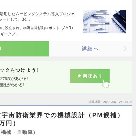
を活用したムービングシステム導入プロジェ
ャーとして、お…
7年に設立され、物流自律移動ロボット（AMR）
京ギークプ…
り
詳細へ
ックをつけよう!
興味あり
グ精度があがる!
能性がわかる!
掲載期間
26/08/06～26/08/19
空宇宙防衛業界での機械設計（PM候補）
1万円）
（機械・自動車）