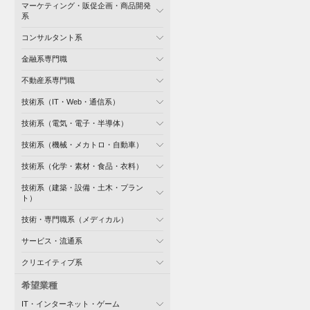
マーケティング・販促企画・商品開発
系
コンサルタント系
金融系専門職
不動産系専門職
技術系（IT・Web・通信系）
技術系（電気・電子・半導体）
技術系（機械・メカトロ・自動車）
技術系（化学・素材・食品・衣料）
技術系（建築・設備・土木・プラン
ト）
技術・専門職系（メディカル）
サービス・流通系
クリエイティブ系
希望業種
IT・インターネット・ゲーム