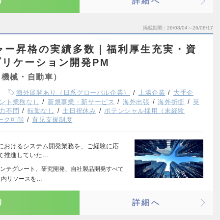
り
詳細へ
掲載期間
26/08/04～26/08/17
ャー昇格の実績多数｜福利厚生充実・資
リケーション開発PM
（機械・自動車）
海外展開あり（日系グローバル企業）
上場企業
大手企
ント業務なし
新規事業・新サービス
海外出張
海外折衝
英
力不問
転勤なし
土日祝休み
ポテンシャル採用（未経験
ーク可能
育児支援制度
におけるシステム開発業務を、ご経験に応
て推進していた…
ンテグレート、研究開発、自社製品開発すべて
社内リソースを…
り
詳細へ