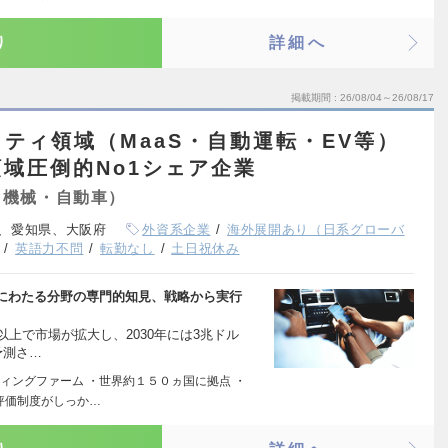
り
詳細へ
掲載期間
26/08/04～26/08/17
ティ領域（MaaS・自動運転・EV等）
域圧倒的No1シェア企業
（機械・自動車）
、愛知県、大阪府
外資系企業
海外展開あり（日系グローバ
英語力不問
転勤なし
土日祝休み
にわたる分野の専門的知見、戦略から実行
以上で市場が拡大し、2030年には3兆ドル
予測さ…
ィングファーム ・世界約１５０ヵ国に拠点 ・
評価制度がしっか…