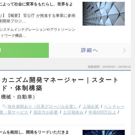
によって社会に変革をもたらし、世界をよ
】【概要】 官公庁 が推進する事業に参画
術開発プロジ…
 システムインテグレーションやアウトソーシン
ットワーク機器…
り
詳細へ
掲載期間
26/08/05～26/08/18
メカニズム開発マネージャー｜スタート
ード・体制構築
（機械・自動車）
海外展開あり（日系グローバル企業）
上場企業
ベンチャー
業・新サービス
英語力が必要
土日祝休み
年収600万以上
ームを統括し、開発をリードいただきま