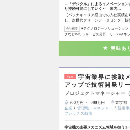
～「デジタル」によるイノベーション
り持続可能にしていく～ 国内…
【パソナキャリア経由での入社実績あり
し、次世代グリーンデータセンター技
■テクノロジーソリューション
会社概要
グなどを行うサービス分野、サーバやネ
興味あ
宇宙業界に挑戦
NEW
アップで技術開発リ
プロジェクトマネージャー
700万円 ～ 999万円
東京都
企業
管理職・マネジャー
新規事
フレックス勤務
宇宙機の主要メカニズム領域を担うチ