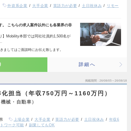
外資系企業
大手企業
英語力が必要
土日祝休み
リモー
す。 こちらの求人案件以外にも各業界の非
obility本部では同社社員約1,500名が
…
きましてはご面談時にお伝え致します。
り
詳細へ
掲載期間
26/08/05～26/08/18
標準化担当（年収750万円～1160万円）
（機械・自動車）
県
上場企業
大手企業
英語力が必要
土日祝休み
年収6
ートワーク可能
副業してもOK