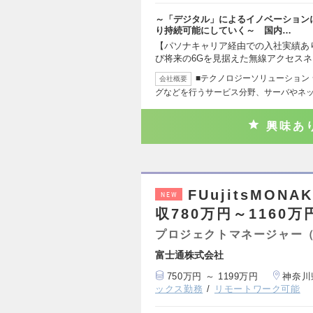
～「デジタル」によるイノベーション
り持続可能にしていく～ 国内…
【パソナキャリア経由での入社実績あり
び将来の6Gを見据えた無線アクセス
■テクノロジーソリューション
会社概要
グなどを行うサービス分野、サーバやネ
興味あ
FUujitsMO
NEW
収780万円～1160万
プロジェクトマネージャー
富士通株式会社
750万円 ～ 1199万円
神奈川
ックス勤務
リモートワーク可能