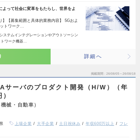
によって社会に変革をもたらし、世界をよ
】【募集範囲と具体的業務内容】 5Gおよ
ネットワーク…
 システムインテグレーションやアウトソーシン
ットワーク機器…
り
詳細へ
掲載期間
26/08/05～26/08/18
NAKAサーバのプロダクト開発（H/W）（年
円）
（機械・自動車）
県
上場企業
大手企業
土日祝休み
年収600万以上
フレ