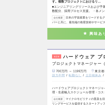
す。複数プロジェクトにおけるリ…
■エンジニアリングリソースおよび予
数配分、採用プロセス支援。 ・各メ
日本の宇宙産業をリードするグ
会社概要
バーと共に、最先端の衛星技術やサービ
興味あ
ハードウェア プ
NEW
プロジェクトマネージャー
700万円 ～ 1199万円
東京都
語力不問
転勤なし
土日祝休み
ハードウェアプロジェクトマネージャ
理・生産輸入スケジュール管理・コス
マイクロモビリティの普及を目
会社概要
リングサービスを提供するスタートアップ