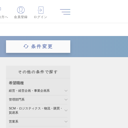
の方へ
会員登録
ログイン
条件変更
その他の条件で探す
希望職種
経営・経営企画・事業企画系
管理部門系
SCM・ロジスティクス・物流・購買・
貿易系
営業系