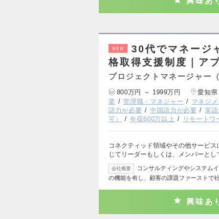
興味あ
30代でマネージ
NEW
格取得支援制度｜アプ
プロジェクトマネージャー
800万円 ～ 1999万円
愛知県
業
管理職・マネジャー
マネジメ
語力が必要
中国語力が必要
英語
可）
年収600万以上
リモートワ
コネクティッド領域やその他サービス
じてリーダーもしくは、メンバーとし
コンサルティングやシステムイ
会社概要
の機能を有し、顧客の課題ファーストで
興味あ