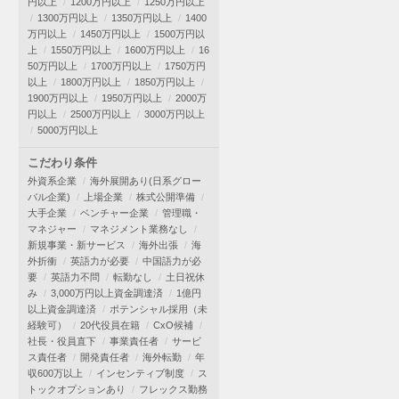
円以上
1200万円以上
1250万円以上
1300万円以上
1350万円以上
1400
万円以上
1450万円以上
1500万円以
上
1550万円以上
1600万円以上
16
50万円以上
1700万円以上
1750万円
以上
1800万円以上
1850万円以上
1900万円以上
1950万円以上
2000万
円以上
2500万円以上
3000万円以上
5000万円以上
こだわり条件
外資系企業
海外展開あり(日系グロー
バル企業)
上場企業
株式公開準備
大手企業
ベンチャー企業
管理職・
マネジャー
マネジメント業務なし
新規事業・新サービス
海外出張
海
外折衝
英語力が必要
中国語力が必
要
英語力不問
転勤なし
土日祝休
み
3,000万円以上資金調達済
1億円
以上資金調達済
ポテンシャル採用（未
経験可）
20代役員在籍
CxO候補
社長・役員直下
事業責任者
サービ
ス責任者
開発責任者
海外転勤
年
収600万以上
インセンティブ制度
ス
トックオプションあり
フレックス勤務