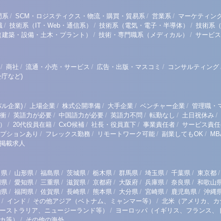
/
/
/
門系
SCM・ロジスティクス・物流・購買・貿易系
営業系
マーケティン
/
/
/
職
技術系（IT・Web・通信系）
技術系（電気・電子・半導体）
技術系
/
/
（建築・設備・土木・プラント）
技術・専門職系（メディカル）
サービス
/
/
/
/
商社
流通・小売・サービス
広告・出版・マスコミ
コンサルティング
庁など)
/
/
/
/
/
ル企業)
上場企業
株式公開準備
大手企業
ベンチャー企業
管理職・
/
/
/
/
/
/
衝
英語力が必要
中国語力が必要
英語力不問
転勤なし
土日祝休み
/
/
/
/
/
）
20代役員在籍
CxO候補
社長・役員直下
事業責任者
サービス責任
/
/
/
/
プションあり
フレックス勤務
リモートワーク可能
副業してもOK
M
掲載求人
/
/
/
/
/
/
/
/
/
田県
山形県
福島県
茨城県
栃木県
群馬県
埼玉県
千葉県
東京都
/
/
/
/
/
/
/
/
岡県
愛知県
三重県
滋賀県
京都府
大阪府
兵庫県
奈良県
和歌山
/
/
/
/
/
/
/
/
知県
福岡県
佐賀県
長崎県
熊本県
大分県
宮崎県
鹿児島県
沖縄
/
/
/
インド
その他アジア（ベトナム、ミャンマー等）
北米（アメリカ、カ
/
ーストラリア、ニュージーランド等）
ヨーロッパ（イギリス、フランス、
/
リカ等）
その他の海外