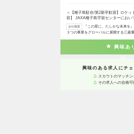
＜【種子島駐在/第2新卒歓迎】ロケッ
容】 JAXA種子島宇宙センターにお
『この星に、たしかな未来を』
会社概要
３つの事業をグローバルに展開する三菱重
興味あ
興味のある求人にチェ
スカウトのマッチン
その求人への合格可