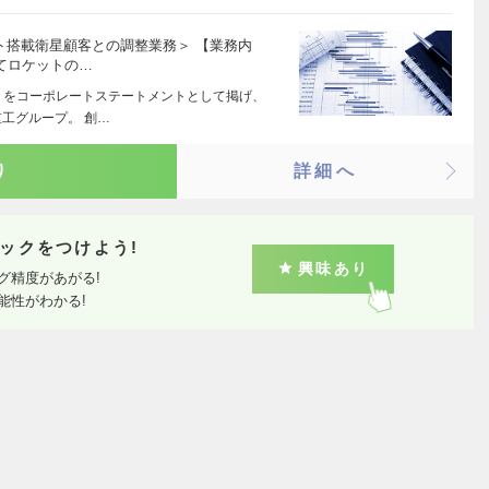
ト搭載衛星顧客との調整業務＞ 【業務内
いてロケットの…
 をコーポレートステートメントとして掲げ、
工グループ。 創…
り
詳細へ
ックをつけよう!
興味あり
グ精度があがる!
能性がわかる!