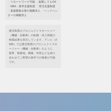
リモートワーク可能
副業してもOK
MBA・留学支援制度
育児支援制度
直接募集企業の掲載求人
ヘッドハン
ターの掲載求人
鹿児島県のプロジェクトマネージャー
（機械・自動車）の転職・求人情報の
検索結果を表示しています。アンビ（A
MBI）では鹿児島県のプロジェクトマネ
ージャー（機械・自動車）のように、
業界、勤務地、職種、年収などを掛け
合わせてご希望の条件での検索が可能
です。