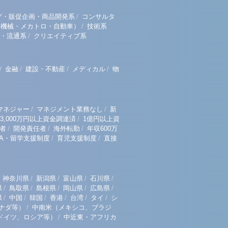
/
グ・販促企画・商品開発系
コンサルタ
/
（機械・メカトロ・自動車）
技術系
/
・流通系
クリエイティブ系
/
/
/
/
金融
建設・不動産
メディカル
物
/
/
マネジャー
マネジメント業務なし
新
/
3,000万円以上資金調達済
1億円以上資
/
/
/
者
開発責任者
海外転勤
年収600万
/
/
BA・留学支援制度
育児支援制度
直接
/
/
/
/
神奈川県
新潟県
富山県
石川県
/
/
/
/
/
県
鳥取県
島根県
岡山県
広島県
/
/
/
/
/
/
県
中国
韓国
香港
台湾
タイ
シ
/
ナダ等）
中南米（メキシコ、ブラジ
/
ドイツ、ロシア等）
中近東・アフリカ