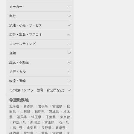
メーカー
商社
流通・小売・サービス
広告・出版・マスコミ
コンサルティング
金融
建設・不動産
メディカル
物流・運輸
その他(インフラ・教育・官公庁など)
希望勤務地
北海道
青森県
岩手県
宮城県
秋
田県
山形県
福島県
茨城県
栃木
県
群馬県
埼玉県
千葉県
東京都
神奈川県
新潟県
富山県
石川県
福井県
山梨県
長野県
岐阜県
静岡県
愛知県
三重県
滋賀県
京