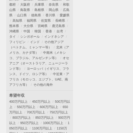
都府
大阪府
兵庫県
奈良県
和歌
山県
鳥取県
島根県
岡山県
広島
県
山口県
徳島県
香川県
愛媛県
高知県
福岡県
佐賀県
長崎県
熊本県
大分県
宮崎県
鹿児島県
沖縄県
中国
韓国
香港
台湾
タイ
シンガポール
インドネシア
フィリピン
インド
その他アジア
（ベトナム、ミャンマー等）
北米（ア
メリカ、カナダ等）
中南米（メキシ
コ、ブラジル、アルゼンチン等）
オセ
アニア（オーストラリア、ニュージーラ
ンド等）
ヨーロッパ（イギリス、フラ
ンス、ドイツ、ロシア等）
中近東・ア
フリカ（モロッコ、エジプト、UAE、南
アフリカ等）
その他の海外
希望年収
400万円以上
450万円以上
500万円以
上
550万円以上
600万円以上
650
万円以上
700万円以上
750万円以上
800万円以上
850万円以上
900万円
以上
950万円以上
1000万円以上
1
050万円以上
1100万円以上
1150万