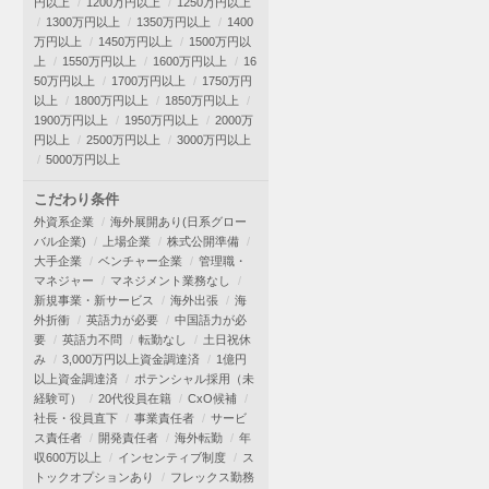
円以上
1200万円以上
1250万円以上
1300万円以上
1350万円以上
1400
万円以上
1450万円以上
1500万円以
上
1550万円以上
1600万円以上
16
50万円以上
1700万円以上
1750万円
以上
1800万円以上
1850万円以上
1900万円以上
1950万円以上
2000万
円以上
2500万円以上
3000万円以上
5000万円以上
こだわり条件
外資系企業
海外展開あり(日系グロー
バル企業)
上場企業
株式公開準備
大手企業
ベンチャー企業
管理職・
マネジャー
マネジメント業務なし
新規事業・新サービス
海外出張
海
外折衝
英語力が必要
中国語力が必
要
英語力不問
転勤なし
土日祝休
み
3,000万円以上資金調達済
1億円
以上資金調達済
ポテンシャル採用（未
経験可）
20代役員在籍
CxO候補
社長・役員直下
事業責任者
サービ
ス責任者
開発責任者
海外転勤
年
収600万以上
インセンティブ制度
ス
トックオプションあり
フレックス勤務