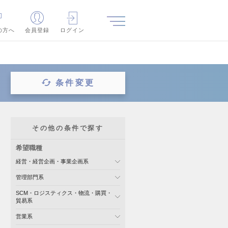
の方へ
会員登録
ログイン
条件変更
その他の条件で探す
希望職種
経営・経営企画・事業企画系
管理部門系
SCM・ロジスティクス・物流・購買・
貿易系
営業系