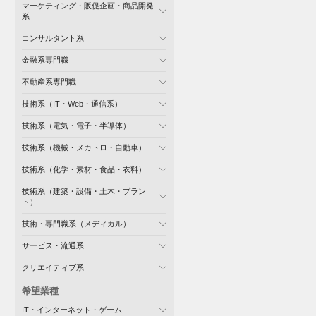
マーケティング・販促企画・商品開発
系
コンサルタント系
金融系専門職
不動産系専門職
技術系（IT・Web・通信系）
技術系（電気・電子・半導体）
技術系（機械・メカトロ・自動車）
技術系（化学・素材・食品・衣料）
技術系（建築・設備・土木・プラン
ト）
技術・専門職系（メディカル）
サービス・流通系
クリエイティブ系
希望業種
IT・インターネット・ゲーム