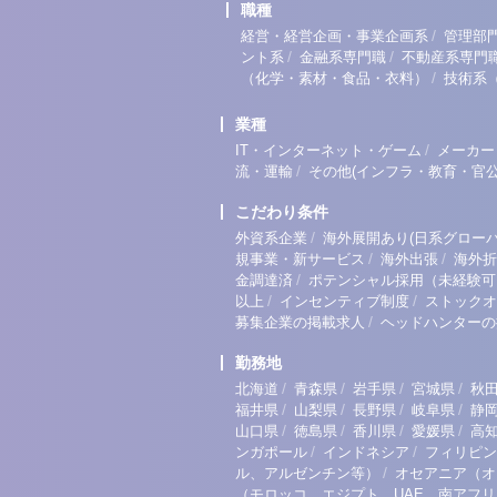
職種
/
経営・経営企画・事業企画系
管理部
/
/
ント系
金融系専門職
不動産系専門
/
（化学・素材・食品・衣料）
技術系
業種
/
IT・インターネット・ゲーム
メーカー
/
流・運輸
その他(インフラ・教育・官公
こだわり条件
/
外資系企業
海外展開あり(日系グローバ
/
/
規事業・新サービス
海外出張
海外折
/
金調達済
ポテンシャル採用（未経験可
/
/
以上
インセンティブ制度
ストックオ
/
募集企業の掲載求人
ヘッドハンターの
勤務地
/
/
/
/
北海道
青森県
岩手県
宮城県
秋
/
/
/
/
福井県
山梨県
長野県
岐阜県
静
/
/
/
/
山口県
徳島県
香川県
愛媛県
高
/
/
ンガポール
インドネシア
フィリピン
/
ル、アルゼンチン等）
オセアニア（オ
（モロッコ、エジプト、UAE、南アフ