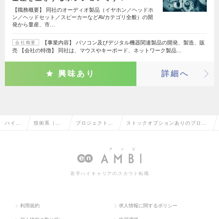
【職務概要】 同社のオーディオ製品（イヤホン／ヘッドホ
ン／ヘッドセット／スピーカーなどAVカテゴリ全般）の開
発から量産、市…
【事業内容】 パソコン及びデジタル機器関連製品の開発、製造、販
会社概要
売 【会社の特徴】 同社は、マウスやキーボード、ネットワーク製品…
興味あり
詳細へ
ハイク
技術系（機
プロジェクトマ
ストックオプションありのプロジ
ラス求
械・メカト
ネージャー（機
ェクトマネージャー（機械・自動
人TOP
ロ・自動
械・自動車）
車）の転職・求人情報一覧
車）
若手ハイキャリアのスカウト転職
利用規約
求人情報に関するポリシー