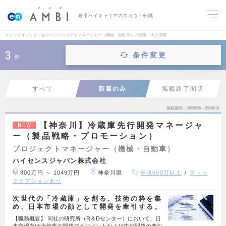
若手ハイキャリアのスカウト転職
ストックオプションありのプロジェクトマネージャー（機械・自動車）の転職・求人情報
3
条件変更
件
すべて
新着のみ
掲載終了間近
掲載期間
26/08/06～26/08/19
【神奈川】冷蔵庫先行開発マネージャ
NEW
ー（製品戦略・プロモーション）
プロジェクトマネージャー（機械・自動車）
ハイセンスジャパン株式会社
800万円 ～ 1049万円
神奈川県
年収600万以上
ストッ
クオプションあり
次世代の「冷蔵庫」を創る。技術の粋を集
め、日本市場の顔として開発を牽引する。
【職務概要】 同社の研究所（R＆Dセンター）において、日