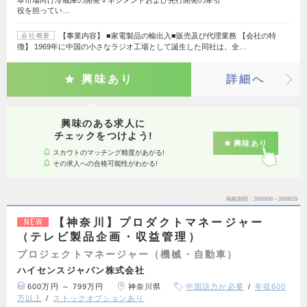
本市場向け冷蔵庫の開発マネジメントおよび先行開発の牽引
役を担ってい…
【事業内容】 ■家電製品の輸出入■販売及び代理業務 【会社の特
会社概要
徴】 1969年に中国の小さなラジオ工場として誕生した同社は、全…
興味あり
詳細へ
興味のある求人に
チェックをつけよう!
興味あり
スカウトのマッチング精度があがる!
その求人への合格可能性がわかる!
掲載期間
26/08/06～26/08/19
【神奈川】プロダクトマネージャー
NEW
（テレビ製品企画・収益管理）
プロジェクトマネージャー（機械・自動車）
ハイセンスジャパン株式会社
600万円 ～ 799万円
神奈川県
中国語力が必要
年収600
万以上
ストックオプションあり