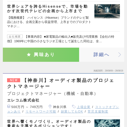
世界シェアを誇るHisenseで、市場を動
かす次世代テレビの企画から上市まで
【職務概要】 ハイセンス（Hisense）ブランドのテレビ製
品における、企画立案から収益管理、上市までのプロダクト
マネジ…
【事業内容】 ■家電製品の輸出入■販売及び代理業務 【会社の特
会社概要
徴】 1969年に中国の小さなラジオ工場として誕生した同社は、全…
興味あり
詳細へ
掲載期間
26/08/06～26/08/19
【神奈川】オーディオ製品のプロジェ
NEW
クトマネージャー
プロジェクトマネージャー（機械・自動車）
エレコム株式会社
500万円 ～ 749万円
神奈川県
上場企業
ストックオプシ
ョンあり
リモートワーク可能
副業してもOK
育児支援制度
世界へ響くモノづくり。オーディオ製品の
量産を主導するポジションです！