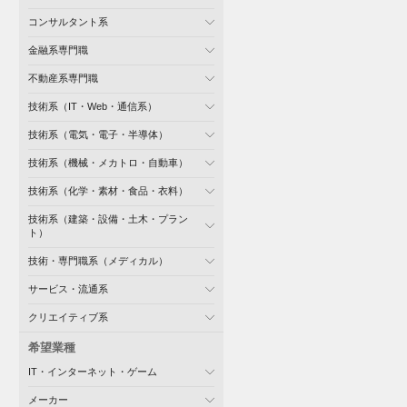
コンサルタント系
金融系専門職
不動産系専門職
技術系（IT・Web・通信系）
技術系（電気・電子・半導体）
技術系（機械・メカトロ・自動車）
技術系（化学・素材・食品・衣料）
技術系（建築・設備・土木・プラン
ト）
技術・専門職系（メディカル）
サービス・流通系
クリエイティブ系
希望業種
IT・インターネット・ゲーム
メーカー