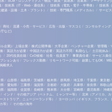
/
/
/
門系
SCM・ロジスティクス・物流・購買・貿易系
営業系
マーケティン
/
/
/
職
技術系（IT・Web・通信系）
技術系（電気・電子・半導体）
技術系
/
/
（建築・設備・土木・プラント）
技術・専門職系（メディカル）
サービス
/
/
/
/
商社
流通・小売・サービス
広告・出版・マスコミ
コンサルティング
庁など)
/
/
/
/
/
ル企業)
上場企業
株式公開準備
大手企業
ベンチャー企業
管理職・
/
/
/
/
/
/
衝
英語力が必要
中国語力が必要
英語力不問
転勤なし
土日祝休み
/
/
/
/
/
）
20代役員在籍
CxO候補
社長・役員直下
事業責任者
サービス責任
/
/
/
/
プションあり
フレックス勤務
リモートワーク可能
副業してもOK
M
掲載求人
/
/
/
/
/
/
/
/
/
田県
山形県
福島県
茨城県
栃木県
群馬県
埼玉県
千葉県
東京都
/
/
/
/
/
/
/
/
岡県
愛知県
三重県
滋賀県
京都府
大阪府
兵庫県
奈良県
和歌山
/
/
/
/
/
/
/
/
知県
福岡県
佐賀県
長崎県
熊本県
大分県
宮崎県
鹿児島県
沖縄
/
/
/
インド
その他アジア（ベトナム、ミャンマー等）
北米（アメリカ、カ
/
ーストラリア、ニュージーランド等）
ヨーロッパ（イギリス、フランス、
/
リカ等）
その他の海外