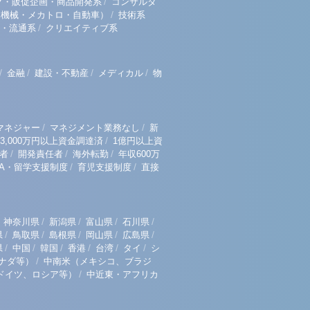
/
グ・販促企画・商品開発系
コンサルタ
/
（機械・メカトロ・自動車）
技術系
/
・流通系
クリエイティブ系
/
/
/
/
金融
建設・不動産
メディカル
物
/
/
マネジャー
マネジメント業務なし
新
/
3,000万円以上資金調達済
1億円以上資
/
/
/
者
開発責任者
海外転勤
年収600万
/
/
BA・留学支援制度
育児支援制度
直接
/
/
/
/
神奈川県
新潟県
富山県
石川県
/
/
/
/
/
県
鳥取県
島根県
岡山県
広島県
/
/
/
/
/
/
県
中国
韓国
香港
台湾
タイ
シ
/
ナダ等）
中南米（メキシコ、ブラジ
/
ドイツ、ロシア等）
中近東・アフリカ