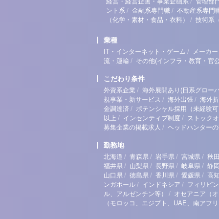
/
経営・経営企画・事業企画系
管理部
/
/
ント系
金融系専門職
不動産系専門
/
（化学・素材・食品・衣料）
技術系
業種
/
IT・インターネット・ゲーム
メーカー
/
流・運輸
その他(インフラ・教育・官公
こだわり条件
/
外資系企業
海外展開あり(日系グローバ
/
/
規事業・新サービス
海外出張
海外折
/
金調達済
ポテンシャル採用（未経験可
/
/
以上
インセンティブ制度
ストックオ
/
募集企業の掲載求人
ヘッドハンターの
勤務地
/
/
/
/
北海道
青森県
岩手県
宮城県
秋
/
/
/
/
福井県
山梨県
長野県
岐阜県
静
/
/
/
/
山口県
徳島県
香川県
愛媛県
高
/
/
ンガポール
インドネシア
フィリピン
/
ル、アルゼンチン等）
オセアニア（オ
（モロッコ、エジプト、UAE、南アフ