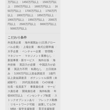
万円以上
1450万円以上
1500万円以
上
1550万円以上
1600万円以上
16
50万円以上
1700万円以上
1750万円
以上
1800万円以上
1850万円以上
1900万円以上
1950万円以上
2000万
円以上
2500万円以上
3000万円以上
5000万円以上
こだわり条件
外資系企業
海外展開あり(日系グロー
バル企業)
上場企業
株式公開準備
大手企業
ベンチャー企業
管理職・
マネジャー
マネジメント業務なし
新規事業・新サービス
海外出張
海
外折衝
英語力が必要
中国語力が必
要
英語力不問
転勤なし
土日祝休
み
3,000万円以上資金調達済
1億円
以上資金調達済
ポテンシャル採用（未
経験可）
20代役員在籍
CxO候補
社長・役員直下
事業責任者
サービ
ス責任者
開発責任者
海外転勤
年
収600万以上
インセンティブ制度
ス
トックオプションあり
フレックス勤務
リモートワーク可能
副業してもOK
MBA・留学支援制度
育児支援制度