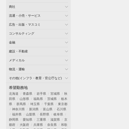
商社
流通・小売・サービス
広告・出版・マスコミ
コンサルティング
金融
建設・不動産
メディカル
物流・運輸
その他(インフラ・教育・官公庁など)
希望勤務地
北海道
青森県
岩手県
宮城県
秋
田県
山形県
福島県
茨城県
栃木
県
群馬県
埼玉県
千葉県
東京都
神奈川県
新潟県
富山県
石川県
福井県
山梨県
長野県
岐阜県
静岡県
愛知県
三重県
滋賀県
京
都府
大阪府
兵庫県
奈良県
和歌