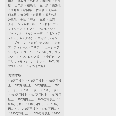
山県
鳥取県
島根県
岡山県
広島
県
山口県
徳島県
香川県
愛媛県
高知県
福岡県
佐賀県
長崎県
熊本県
大分県
宮崎県
鹿児島県
沖縄県
中国
韓国
香港
台湾
タイ
シンガポール
インドネシア
フィリピン
インド
その他アジア
（ベトナム、ミャンマー等）
北米（ア
メリカ、カナダ等）
中南米（メキシ
コ、ブラジル、アルゼンチン等）
オセ
アニア（オーストラリア、ニュージーラ
ンド等）
ヨーロッパ（イギリス、フラ
ンス、ドイツ、ロシア等）
中近東・ア
フリカ（モロッコ、エジプト、UAE、南
アフリカ等）
その他の海外
希望年収
400万円以上
450万円以上
500万円以
上
550万円以上
600万円以上
650
万円以上
700万円以上
750万円以上
800万円以上
850万円以上
900万円
以上
950万円以上
1000万円以上
1
050万円以上
1100万円以上
1150万
円以上
1200万円以上
1250万円以上
1300万円以上
1350万円以上
1400