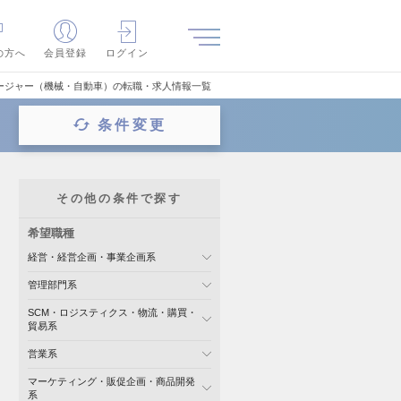
の方へ
会員登録
ログイン
ージャー（機械・自動車）の転職・求人情報一覧
条件変更
その他の条件で探す
希望職種
経営・経営企画・事業企画系
管理部門系
SCM・ロジスティクス・物流・購買・
貿易系
営業系
マーケティング・販促企画・商品開発
系