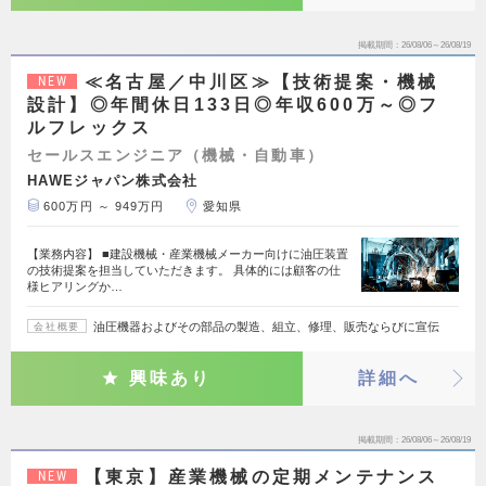
掲載期間
26/08/06～26/08/19
≪名古屋／中川区≫【技術提案・機械
NEW
設計】◎年間休日133日◎年収600万～◎フ
ルフレックス
セールスエンジニア（機械・自動車）
HAWEジャパン株式会社
600万円 ～ 949万円
愛知県
【業務内容】 ■建設機械・産業機械メーカー向けに油圧装置
の技術提案を担当していただきます。 具体的には顧客の仕
様ヒアリングか…
油圧機器およびその部品の製造、組立、修理、販売ならびに宣伝
会社概要
興味あり
詳細へ
掲載期間
26/08/06～26/08/19
【東京】産業機械の定期メンテナンス
NEW