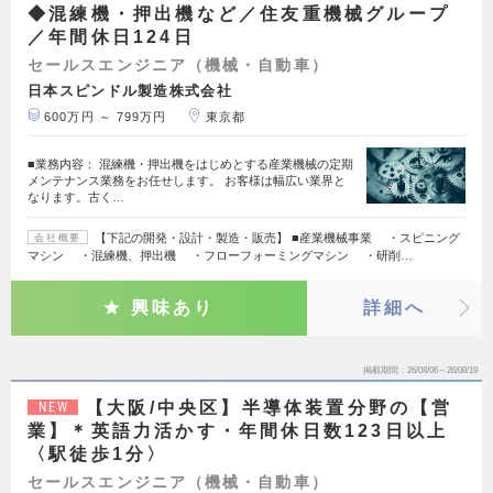
◆混練機・押出機など／住友重機械グループ
／年間休日124日
セールスエンジニア（機械・自動車）
日本スピンドル製造株式会社
600万円 ～ 799万円
東京都
■業務内容： 混練機・押出機をはじめとする産業機械の定期
メンテナンス業務をお任せします。 お客様は幅広い業界と
なります。古く…
【下記の開発・設計・製造・販売】 ■産業機械事業 ・スピニング
会社概要
マシン ・混練機、押出機 ・フローフォーミングマシン ・研削…
興味あり
詳細へ
掲載期間
26/08/06～26/08/19
【大阪/中央区】半導体装置分野の【営
NEW
業】＊英語力活かす・年間休日数123日以上
〈駅徒歩1分〉
セールスエンジニア（機械・自動車）