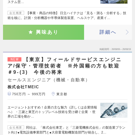
ステム営…
【事業・商品の特徴】 日立ハイテクは「見る・測る・分析する」技
会社概要
術を核に、計測・分析機器や半導体製造装置、ヘルスケア、産業イ…
興味あり
詳細へ
掲載期間
26/08/06～26/08/19
【東京】フィールドサービスエンジニ
NEW
ア/保守・管理技術者 ※外国籍の方も歓迎
＃9-(3) 今後の将来
セールスエンジニア（機械・自動車）
株式会社TMEIC
750万円 ～ 999万円
東京都
エージェントおすすめ！企業の主な魅力（詳しくは企業情報
へ） ・三菱と東芝のトップレベル技術を受け継ぐ企業 ・世
界の工場を動か…
同社は、「株式会社東芝」と「三菱電機株式会社」の製造業プラン
会社概要
ト向け●電気設備事業部門と●大容量電動機製造部門が統合し、2…