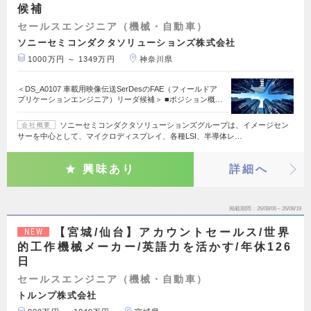
候補
セールスエンジニア（機械・自動車）
ソニーセミコンダクタソリューションズ株式会社
1000万円 ～ 1349万円
神奈川県
＜DS_A0107 車載用映像伝送SerDesのFAE（フィールドア
プリケーションエンジニア）リーダ候補＞ ■ポジション概…
ソニーセミコンダクタソリューションズグループは、イメージセン
会社概要
サーを中心として、マイクロディスプレイ、各種LSI、半導体レ…
興味あり
詳細へ
掲載期間
26/08/06～26/08/19
【宮城/仙台】アカウントセールス/世界
NEW
的工作機械メーカー/英語力を活かす/年休126
日
セールスエンジニア（機械・自動車）
トルンプ株式会社