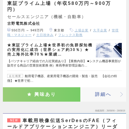
東証プライム上場（年収580万円～900万
円）
セールスエンジニア（機械・自動車）
古野電気株式会社
550万円 ～ 949万円
東京都
上場企業
大手企業
管理
職・マネジャー
土日祝休み
フレックス勤務
★東証プライム上場★世界初の魚群探知機
の実用化に成功（世界シェア約30％）★
売上海外比率70％★業績…
【パソナキャリア経由での入社実績あり】【業務内容】 ■システム機器事業部が
販売する商品の営業技術業務 例）車両導体管理設備の…
舶用電子機器、産業用電子機器の開発・製造・販売 【会社の特
会社概要
徴】 ★世界で初…
興味あり
詳細へ
掲載期間
26/08/06～26/08/19
車載用映像伝送SerDesのFAE（フィ
NEW
ールドアプリケーションエンジニア）リーダ