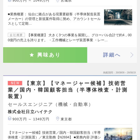
900万円 ～ 1049万円
宮城県
■業務概要： 仙台に拠点がある現重要顧客（半導体製造装置
メーカー）の管理と新規案件取得に努め、アカウントセール
スとして定期…
【事業概要】 大きく3つの事業を展開し、グローバル合計で約4，00
会社概要
0億円の売上を誇ります。 ・工作機械とレーザ装置事業 ・レー…
興味あり
詳細へ
掲載期間
26/08/06～26/08/19
【東京】【マネージャー候補】技術営
NEW
業／国内・韓国顧客担当（半導体検査・計測
装置）
セールスエンジニア（機械・自動車）
株式会社日立ハイテク
900万円 ～ 1349万円
東京都
【マネージャー候補】技術営業／国内・韓国顧客担当（半導
体検査・計測装置）／東京勤務【N2694】 ■業務内容 評価シ