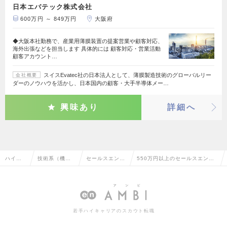
日本エバテック株式会社
600万円 ～ 849万円
大阪府
◆大阪本社勤務で、産業用薄膜装置の提案営業や顧客対応、
海外出張などを担当します 具体的には 顧客対応・営業活動
顧客アカウント…
スイスEvatec社の日本法人として、薄膜製造技術のグローバルリー
会社概要
ダーのノウハウを活かし、日本国内の顧客・大手半導体メー…
興味あり
詳細へ
ハイク
技術系（機
セールスエンジ
550万円以上のセールスエンジ
ラス求
械・メカト
ニア（機械・自
ニア（機械・自動車）の転職・
人TOP
ロ・自動車）
動車）
求人情報一覧
若手ハイキャリアのスカウト転職