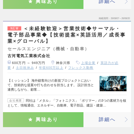
興味あり
詳細へ
掲載期間
26/08/07～26/08/20
＜未経験歓迎＞営業技術◆サーマル・
NEW
電子部品事業◆【技術提案×英語活用／成長事
業×グローバル】
セールスエンジニア（機械・自動車）
古河電気工業株式会社
600万円 ～ 949万円
神奈川県
上場企業
英語力が必
要
土日祝休み
年収600万以上
フレックス勤務
【ミッション】 海外顧客向けの新規プロジェクトにおい
て、技術的な提案や打ち合わせを担当します。 設計担当と
連携しながら、顧客…
同社は「メタル」「フォトニクス」「ポリマー」の3つの素材力を核
会社概要
として、情報通信、エネルギー、自動車、電子部品、建設・建築…
興味あり
詳細へ