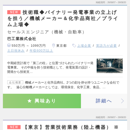
掲載期間
26/08/07～26/08/20
技術職◆バイナリー発電事業の立上げ
NEW
を担う／機械メーカー＆化学品商社／プライ
ム上場◆
セールスエンジニア（機械・自動車）
巴工業株式会社
550万円 ～ 1099万円
東京都
上場企業
英語力が必要
土日祝休み
年収600万以上
中期経営計画で「第二の柱」と位置づけられたバイナリー発
電事業。 その中核を担う技術職として、発電装置の設計・
開発から技術支…
機械メーカーと化学品商社。2つの顔を併せ持つユニークな会社で
会社概要
す。 遠心分離機メーカーとしては、環境保全、化学工業、食品、…
興味あり
詳細へ
掲載期間
26/08/07～26/08/20
【東京】営業技術業務（陸上機器） ※
NEW