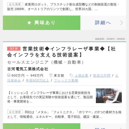
産業用ロボット、プラスチック射出成型機などの制御装置の製造・
会社概要
販売 1968年、オーストリアのリンツで創業し、世界16カ国、…
興味あり
詳細へ
掲載期間
26/08/07～26/08/20
営業技術◆インフラレーザ事業◆【社
NEW
会インフラを支える技術提案】
セールスエンジニア（機械・自動車）
古河電気工業株式会社
600万円 ～ 949万円
東京都
上場企業
英語力不問
土
日祝休み
年収600万以上
フレックス勤務
【ミッション】 インフラレーザ事業における営業技術担当
として、お客様先での実証実験や技術提案を通じて、製品開
発・事業開発を…
同社は「メタル」「フォトニクス」「ポリマー」の3つの素材力を核
会社概要
として、情報通信、エネルギー、自動車、電子部品、建設・建築…