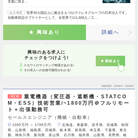
支援に留ま…
世界30カ国以上に拠点をもつ仏ヴァレオグループの日本法人です。
会社概要
自動車部品サプライヤーとして、全世界で111,600人／工…
興味あり
詳細へ
興味のある求人に
チェックをつけよう!
興味あり
スカウトのマッチング精度があがる!
その求人への合格可能性がわかる!
掲載期間
26/08/07～26/08/20
重電機器（変圧器・遮断機・STATCO
NEW
M・ESS）技術営業/~1800万円＠フルリモー
ト＋出張勤務可
セールスエンジニア（機械・自動車）
1000万円 ～ 1799万円
北海道、青森県、岩手県、宮城県、秋田
県、山形県、福島県、茨城県、栃木県、群馬県、埼玉県、千葉県、東京
都、神奈川県、新潟県、富山県、石川県、福井県、山梨県、長野県、岐