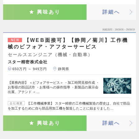
興味あり
詳細へ
掲載期間
26/08/06～26/08/19
【WEB面接可】【静岡／菊川】工作機
NEW
械のビフォア・アフターサービス
セールスエンジニア（機械・自動車）
スター精密株式会社
650万円 ～ 949万円
静岡県
【業務内容】 ＜ビフォアサービス＞ ・加工時間見積作成 ・
お客様の部品試作 ・お客様への操作指導 ・新製品の展示会
出展、アテンド ＜…
【工作機械事業】 スター精密の工作機械製造の歴史は、自社で部品
会社概要
を加工するために自ら部品用加工機を製造したことに始まりました…
興味あり
詳細へ