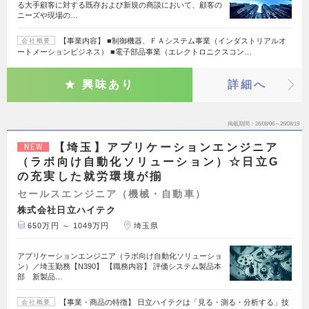
る大手顧客に対する既存および新規の商談において、顧客の
ニーズや現場の…
【事業内容】 ■制御機器、ＦＡシステム事業（インダストリアルオ
会社概要
ートメーションビジネス） ■電子部品事業（エレクトロニクスコン…
興味あり
詳細へ
掲載期間
26/08/06～26/08/19
【埼玉】アプリケーションエンジニア
NEW
（ラボ向け自動化ソリューション）☆日立G
の充実した就労環境が揃
セールスエンジニア（機械・自動車）
株式会社日立ハイテク
650万円 ～ 1049万円
埼玉県
アプリケーションエンジニア（ラボ向け自動化ソリューショ
ン）／埼玉勤務【N390】 【職務内容】 評価システム製品本
部 新製品…
【事業・商品の特徴】 日立ハイテクは「見る・測る・分析する」技
会社概要