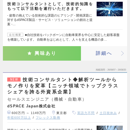
技術コンサルタントとして、技術的知識を
もって以下活動を遂行いただきます。
- 顧客の抱えている技術的な課題のヒアリング - 開発課題に
対するdSPACE製品・サービス・ソリューションの創出と提
案 -…
■自社技術をバックボーンに自動車業界を中心に安定した顧客基盤
会社概要
を構築しています。 自動車をはじめとして、人々を支える機器の多…
興味あり
詳細へ
掲載期間
26/08/07～26/08/20
技術コンサルタント◆解析ツールから
NEW
モノ作りを変革【ニッチ領域でトップクラス
シェアを誇る外資系企業】
セールスエンジニア（機械・自動車）
dSPACE Japan株式会社
600万円 ～ 1149万円
東京都
英語力不問
土日祝休み
年収600万以上
フレックス勤務