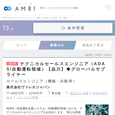
若手ハイキャリアのスカウト転職
550万円以上のセールスエンジニア（機械・自動車）の転職・求人情報
73
条件変更
件
すべて
新着のみ
掲載終了間近
掲載期間
26/08/07～26/08/20
テクニカルセールスエンジニア（ADA
NEW
S/自動運転領域）【品川】◆グローバルサプ
ライヤー
セールスエンジニア（機械・自動車）
株式会社ヴァレオジャパン
1000万円 ～ 1249万円
東京都
英語力が必要
年収600万
以上
フレックス勤務
ADAS（先進運転支援システム）/自動運転領域における、テ
クニカルセールスエンジニアをお任せします。 単なる技術