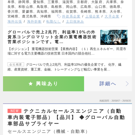
阜県、静岡県、愛知県、三重県、滋賀県、京都府、大阪府、兵庫県、奈
良県、和歌山県、鳥取県、島根県、岡山県、広島県、山口県、徳島県、
香川県、愛媛県、高知県、福岡県、佐賀県、長崎県、熊本県、大分県、
宮崎県、鹿児島県、沖縄県
外資系企業
上場企業
大手企業
海外出張
海外折衝
転勤なし
土日祝休み
グローバルで売上2兆円、利益率10%の外
資系コングロマリット企業の重電機器技術
営業ポジションです。電…
【ポジション】 重電機器技術営業 【業務内容】 （１）再生エネルギー、民需市
場に対する電力主要機器の技術営業 日本国内の競合他社…
グローバルで売上2兆円、利益率10%の優良企業です。 化学、繊
会社概要
維、産業資材、重工業、金融、トレーディングなど幅広い事業を展…
興味あり
詳細へ
掲載期間
26/08/07～26/08/20
テクニカルセールスエンジニア（自動
NEW
車内装電子部品）【品川】 ◆グローバル自動
車部品サプライヤー
セールスエンジニア（機械・自動車）