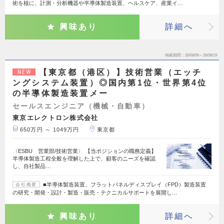
術を核に、計測・分析機器や半導体製造装置、ヘルスケア、産業イ…
興味あり
詳細へ
掲載期間
26/08/06～26/08/19
【東京都（港区）】技術営業（エッチ
NEW
ングシステム装置）◎国内第1位・世界第4位
の半導体製造装置メー
セールスエンジニア（機械・自動車）
東京エレクトロン株式会社
650万円 ～ 1049万円
東京都
〈ESBU 営業部/技術営業〉 【当ポジションの職務定義】
半導体製造工程全般を理解した上で、顧客のニーズを確認
し、自社製品…
■半導体製造装置、フラットパネルディスプレイ（FPD）製造装置
会社概要
の研究・開発・設計・製造・販売・テクニカルサポートを展開し…
興味あり
詳細へ