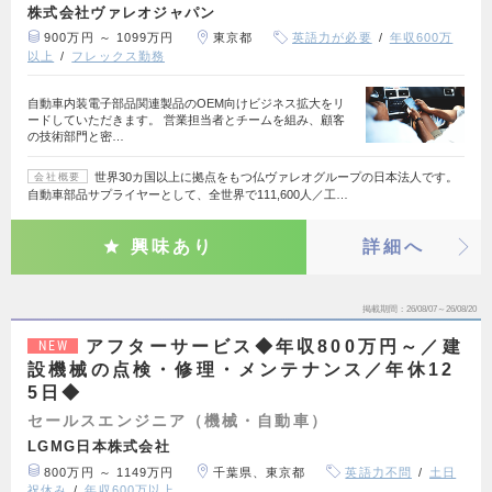
株式会社ヴァレオジャパン
900万円 ～ 1099万円
東京都
英語力が必要
年収600万
以上
フレックス勤務
自動車内装電子部品関連製品のOEM向けビジネス拡大をリ
ードしていただきます。 営業担当者とチームを組み、顧客
の技術部門と密…
世界30カ国以上に拠点をもつ仏ヴァレオグループの日本法人です。
会社概要
自動車部品サプライヤーとして、全世界で111,600人／工…
興味あり
詳細へ
掲載期間
26/08/07～26/08/20
アフターサービス◆年収800万円～／建
NEW
設機械の点検・修理・メンテナンス／年休12
5日◆
セールスエンジニア（機械・自動車）
LGMG日本株式会社
800万円 ～ 1149万円
千葉県、東京都
英語力不問
土日
祝休み
年収600万以上