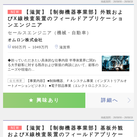
掲載期間
26/08/06～26/08/19
【滋賀】【制御機器事業部】外観およ
NEW
びX線検査装置のフィールドアプリケーショ
ンエンジニア
セールスエンジニア（機械・自動車）
オムロン株式会社
650万円 ～ 1049万円
滋賀県
◆担っていただきたい具体的な仕事内容 半導体業界に関わ
る大手顧客に対する既存および新規の商談において、顧客の
ニーズや現場の…
【事業内容】 ■制御機器、ＦＡシステム事業（インダストリアルオ
会社概要
ートメーションビジネス） ■電子部品事業（エレクトロニクスコン…
興味あり
詳細へ
掲載期間
26/08/06～26/08/19
【滋賀】【制御機器事業部】基板外観
NEW
およびX線検査装置のフィールドアプリケー