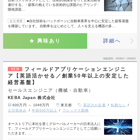
技術コンサルタントとして、技術的知識をもって営業活動を
遂行する。 - 顧客の抱えている技術的な課題のヒアリング -
開発課題…
■自社技術をバックボーンに自動車業界を中心に安定した顧客基盤
会社概要
を構築しています。 自動車をはじめとして、人々を支える機器の多…
興味あり
詳細へ
掲載期間
26/08/07～26/08/20
フィールドアプリケーションエンジニ
NEW
ア【英語活かせる／創業50年以上の安定した
経営基盤】
セールスエンジニア（機械・自動車）
KEBA Japan 株式会社
600万円 ～ 1049万円
東京都
英語力が必要
転勤なし
土日祝休み
年収600万以上
フレックス勤務
オーストリアに本社を置くグローバルメーカーの日本法人に
て、フィールドアプリケーションエンジニアとしてご活躍い
ただきます。…