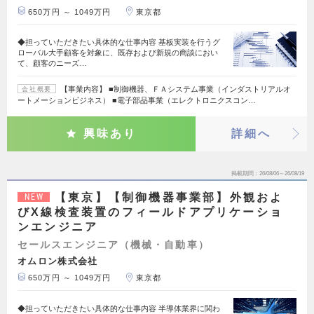
650万円 ～ 1049万円
東京都
◆担っていただきたい具体的な仕事内容 基板実装を行うグ
ローバル大手顧客を対象に、既存および新規の商談におい
て、顧客のニーズ…
【事業内容】 ■制御機器、ＦＡシステム事業（インダストリアルオ
会社概要
ートメーションビジネス） ■電子部品事業（エレクトロニクスコン…
興味あり
詳細へ
掲載期間
26/08/06～26/08/19
【東京】【制御機器事業部】外観およ
NEW
びX線検査装置のフィールドアプリケーショ
ンエンジニア
セールスエンジニア（機械・自動車）
オムロン株式会社
650万円 ～ 1049万円
東京都
◆担っていただきたい具体的な仕事内容 半導体業界に関わ