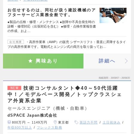
お任せするのは、同社が扱う建設機械のア
フターサービス業務全般です。
●製品の点検・修理・メンテナンス ●故障や不具合発生時の
診断・修理対応（出張対応を含む） ●修理・点検作業報告書
の作成、およ…
・高所作業車（AWP）の販売 シザースリフト：垂直に昇降するタイ
会社概要
プの高所作業車です。電動式とエンジン式の両方を取り扱ってお…
興味あり
詳細へ
掲載期間
26/08/07～26/08/20
技術コンサルタント◆40～50代活躍
NEW
中！／モデルベース開発／トップクラスシェ
ア外資系企業
セールスエンジニア（機械・自動車）
dSPACE Japan株式会社
800万円 ～ 1149万円
東京都
英語力不問
土日祝休み
年収600万以上
フレックス勤務