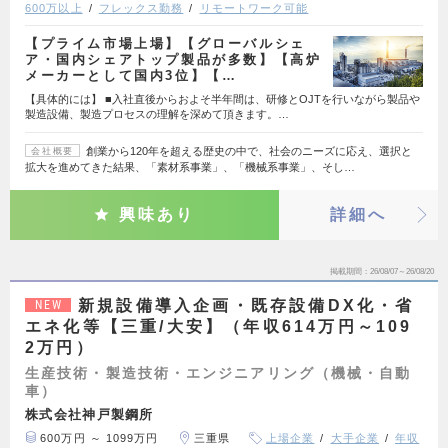
600万以上
フレックス勤務
リモートワーク可能
【プライム市場上場】【グローバルシェ
ア・国内シェアトップ製品が多数】【高炉
メーカーとして国内3位】【…
【具体的には】 ■入社直後からおよそ半年間は、研修とOJTを行いながら製品や
製造設備、製造プロセスの理解を深めて頂きます。…
創業から120年を超える歴史の中で、社会のニーズに応え、選択と
会社概要
拡大を進めてきた結果、「素材系事業」、「機械系事業」、そし…
興味あり
詳細へ
掲載期間
26/08/07～26/08/20
新規設備導入企画・既存設備DX化・省
NEW
エネ化等【三重/大安】（年収614万円～109
2万円）
生産技術・製造技術・エンジニアリング（機械・自動
車）
株式会社神戸製鋼所
600万円 ～ 1099万円
三重県
上場企業
大手企業
年収