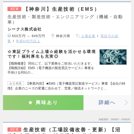
【神奈川】生産技術（EMS）
NEW
生産技術・製造技術・エンジニアリング（機械・自動
車）
シークス株式会社
650万円 ～ 849万円
神奈川県
上場企業
英語力が必
要
年収600万以上
☆東証プライム上場☆経験を活かせる環境
です！福利厚生も充実◎
【職務概要】 同社にて、以下業務をご担当いただきます。
【職務詳細】 EMS（電子機器の製造受託サービス）事業を
手掛ける同社の…
【事業内容】 ■EMS（電子機器受託製造サービス）事業 【会社の特
会社概要
徴】 企業のニーズの変遷に合わせて、営業／物流ネットワークと…
興味あり
詳細へ
掲載期間
26/08/07～26/08/20
生産技術（工場設備改善・更新）【沼
NEW