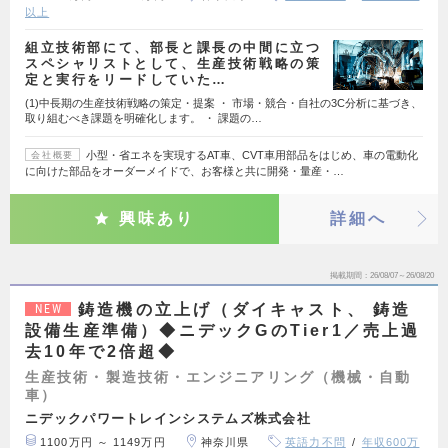
以上
組立技術部にて、部長と課長の中間に立つ
スペシャリストとして、生産技術戦略の策
定と実行をリードしていた…
(1)中長期の生産技術戦略の策定・提案 ・ 市場・競合・自社の3C分析に基づき、
取り組むべき課題を明確化します。 ・ 課題の…
小型・省エネを実現するAT車、CVT車用部品をはじめ、車の電動化
会社概要
に向けた部品をオーダーメイドで、お客様と共に開発・量産・…
興味あり
詳細へ
掲載期間
26/08/07～26/08/20
鋳造機の立上げ（ダイキャスト、 鋳造
NEW
設備生産準備）◆ニデックGのTier1／売上過
去10年で2倍超◆
生産技術・製造技術・エンジニアリング（機械・自動
車）
ニデックパワートレインシステムズ株式会社
1100万円 ～ 1149万円
神奈川県
英語力不問
年収600万