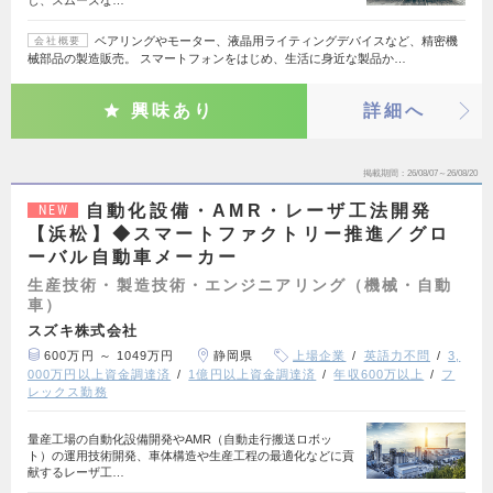
ベアリングやモーター、液晶用ライティングデバイスなど、精密機
会社概要
械部品の製造販売。 スマートフォンをはじめ、生活に身近な製品か…
興味あり
詳細へ
掲載期間
26/08/07～26/08/20
自動化設備・AMR・レーザ工法開発
NEW
【浜松】◆スマートファクトリー推進／グロ
ーバル自動車メーカー
生産技術・製造技術・エンジニアリング（機械・自動
車）
スズキ株式会社
600万円 ～ 1049万円
静岡県
上場企業
英語力不問
3,
000万円以上資金調達済
1億円以上資金調達済
年収600万以上
フ
レックス勤務
量産工場の自動化設備開発やAMR（自動走行搬送ロボッ
ト）の運用技術開発、車体構造や生産工程の最適化などに貢
献するレーザ工…