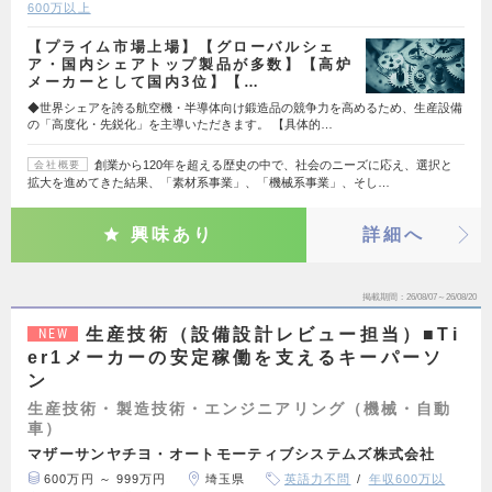
600万以上
【プライム市場上場】【グローバルシェ
ア・国内シェアトップ製品が多数】【高炉
メーカーとして国内3位】【…
◆世界シェアを誇る航空機・半導体向け鍛造品の競争力を高めるため、生産設備
の「高度化・先鋭化」を主導いただきます。 【具体的…
創業から120年を超える歴史の中で、社会のニーズに応え、選択と
会社概要
拡大を進めてきた結果、「素材系事業」、「機械系事業」、そし…
興味あり
詳細へ
掲載期間
26/08/07～26/08/20
生産技術（設備設計レビュー担当）■Ti
NEW
er1メーカーの安定稼働を支えるキーパーソ
ン
生産技術・製造技術・エンジニアリング（機械・自動
車）
マザーサンヤチヨ・オートモーティブシステムズ株式会社
600万円 ～ 999万円
埼玉県
英語力不問
年収600万以