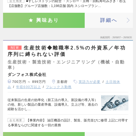
■すしレストランの経営 ・スシロー・京樽・回転寿司みさき・杉玉
会社概要
【店舗数】グループ店舗数：1,198店舗 国内 スシローブラン…
興味あり
詳細へ
掲載期間
26/08/07～26/08/20
生産技術◆離職率2.5%の外資系／年功
NEW
序列に縛られない評価
生産技術・製造技術・エンジニアリング（機械・自動
車）
ダンフォス株式会社
700万円 ～ 899万円
京都府
英語力が必要
土日祝休
み
年収600万以上
フレックス勤務
従来製品の生産の効率化（新工法の導入、新設備の導入等）
の他、新しい製品の量産準備、設備導入、立上げ等、過去の
経験を活かし…
【事業内容】 油圧機器の設計、製造、販売並びに修理 上記に付帯す
会社概要
る事業ならびに関連する一切の業務