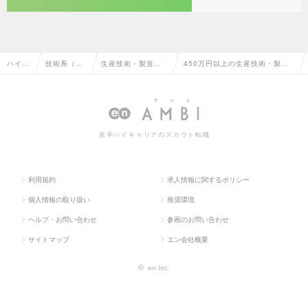
ハイク
技術系（機
生産技術・製造技
450万円以上の生産技術・製造
ラス求
械・メカト
術・エンジニアリ
技術・エンジニアリング（機
人TO
ロ・自動
ング（機械・自動
械・自動車）の転職・求人情報
P
車）
車）
一覧
若手ハイキャリアのスカウト転職
利用規約
求人情報に関するポリシー
個人情報の取り扱い
推奨環境
ヘルプ・お問い合わせ
参画のお問い合わせ
サイトマップ
エン会社概要
©
en Inc.