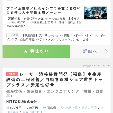
プライム市場／社会インフラを支える技術
力を持つ大手非鉄金属メーカー
【職務概要】 次世代データセンターの核となる「水冷モジ
ュール」のグローバル量産立上げに向け、平塚工場における
生産設備の導入…
【事業内容】 光ソリューション・情報コンポーネント・エネルギー
会社概要
インフラ・自動車電装システム・メタルソリューション 他 【会社…
興味あり
詳細へ
掲載期間
26/08/07～26/08/20
レーザー溶接装置開発【福島】◆生産
NEW
設備の工程改善／自動巻線機シェア世界トッ
プクラス／安定性◎◆
生産技術・製造技術・エンジニアリング（機械・自動
車）
NITTOKU株式会社
600万円 ～ 949万円
福島県
上場企業
英語力不問
土
日祝休み
年収600万以上