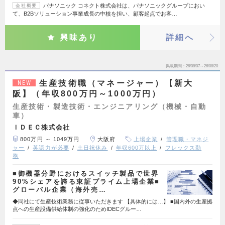
パナソニック コネクト株式会社は、パナソニックグループにおい
会社概要
て、B2Bソリューション事業成長の中核を担い、顧客起点でお客…
興味あり
詳細へ
掲載期間
26/08/07～26/08/20
生産技術職（マネージャー）【新大
NEW
阪】（年収800万円～1000万円）
生産技術・製造技術・エンジニアリング（機械・自動
車）
ＩＤＥＣ株式会社
800万円 ～ 1049万円
大阪府
上場企業
管理職・マネジ
ャー
英語力が必要
土日祝休み
年収600万以上
フレックス勤
務
■御機器分野におけるスイッチ製品で世界
90%シェアを誇る東証プライム上場企業■
グローバル企業（海外売…
◆同社にて生産技術業務に従事いただきます 【具体的には…】 ■国内外の生産拠
点への生産設備供給体制の強化のためIDECグルー…