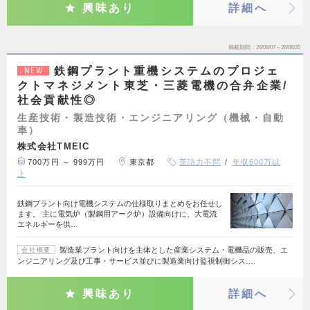
興味あり
詳細へ
掲載期間
26/08/07～26/08/20
鉄鋼プラント重機システムのプロジェ
NEW
クトマネジメント東芝・三菱電機の合弁企業/
社会貢献性◎
生産技術・製造技術・エンジニアリング（機械・自動
車）
株式会社TMEIC
700万円 ～ 999万円
東京都
英語力不問
年収600万以
上
鉄鋼プラント向け電機システムの仕様取りまとめをお任せし
ます。 主に電気炉（製鋼用アーク炉）設備向けに、大電流
エネルギーを供…
製造業プラント向けを主体とした産業システム・電機品の販売、エ
会社概要
ンジニアリング及び工事・サービス並びに製造業向け監視制御シス…
興味あり
詳細へ