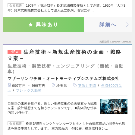
1909年（明治42年）鈴木式織機製作所として創業、1920年（大正9
会社概要
年）鈴木式織機株式会社として法人設立以来、着実にそ…
興味あり
詳細へ
掲載期間
26/08/07～26/08/20
生産技術～新規生産技術の企画・戦略
NEW
立案～
生産技術・製造技術・エンジニアリング（機械・自動
車）
マザーサンヤチヨ・オートモーティブシステムズ株式会社
600万円 ～ 999万円
埼玉県
英語力不問
年収600万以
上
フレックス勤務
自動車の未来を形作る、新しい生産技術の企画提案から戦略
立案、設計構想までを担うポジションです。 ■具体的な仕事
内容 お任せす…
樹脂製燃料タンクとサンルーフを主とした自動車部品の開発から製
会社概要
造を主要事業としています。 主力製品の「4種6層」構造燃料タン…