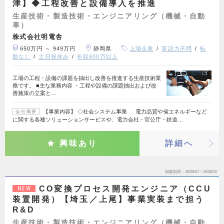
津】◆工程改善と設備導入を推進
生産技術・製造技術・エンジニアリング（機械・自動
車）
株式会社明電舎
650万円 ～ 949万円
静岡県
上場企業
英語力不問
転
勤なし
土日祝休み
年収600万以上
工場の工程・設備の課題を抽出し改善を推進する生産技術業
務です。 ■主な業務内容 ・工程や設備の課題抽出および改
善施策の立案と…
【事業内容】 ◇社会システム事業 電力品質や省エネルギーなど
会社概要
に関する各種ソリューションサービスや、電力会社・官公庁・鉄道…
興味あり
詳細へ
掲載期間
26/08/07～26/08/20
CO変換プロセス開発エンジニア（CCU
NEW
装置開発）【埼玉／上尾】事業実装まで担う
R&D
生産技術・製造技術・エンジニアリング（機械・自動