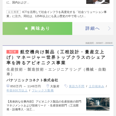
に、国内および…
ICTを活用して社会インフラを高度化する「社会ソリューション事
会社概要
業」に注力。同社は、125年以上にも及ぶ歴史の中で培ったI…
興味あり
詳細へ
掲載期間
26/08/07～26/08/20
航空機向け製品（工程設計・量産立上
NEW
げ）マネージャー世界トップクラスのシェア
率を誇るアビオニクス事業
生産技術・製造技術・エンジニアリング（機械・自動
車）
パナソニックコネクト株式会社
850万円 ～ 1149万円
大阪府
英語力不問
土日祝休み
年収600万以上
フレックス勤務
【具体的な仕事内容】 アビオニクス製品の生産技術の部門
マネジメントおよび技術リード ・生産技術部門（工法開
発・設備導入・治工…