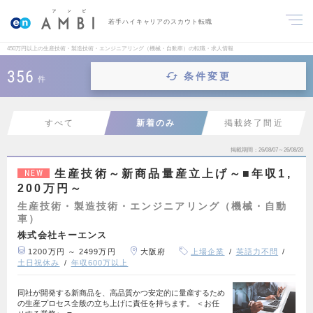
若手ハイキャリアのスカウト転職
450万円以上の生産技術・製造技術・エンジニアリング（機械・自動車）の転職・求人情報
356
条件変更
件
すべて
新着のみ
掲載終了間近
掲載期間
26/08/07～26/08/20
生産技術～新商品量産立上げ～■年収1,
NEW
200万円～
生産技術・製造技術・エンジニアリング（機械・自動
車）
株式会社キーエンス
1200万円 ～ 2499万円
大阪府
上場企業
英語力不問
土日祝休み
年収600万以上
同社が開発する新商品を、高品質かつ安定的に量産するため
の生産プロセス全般の立ち上げに責任を持ちます。 ＜お任