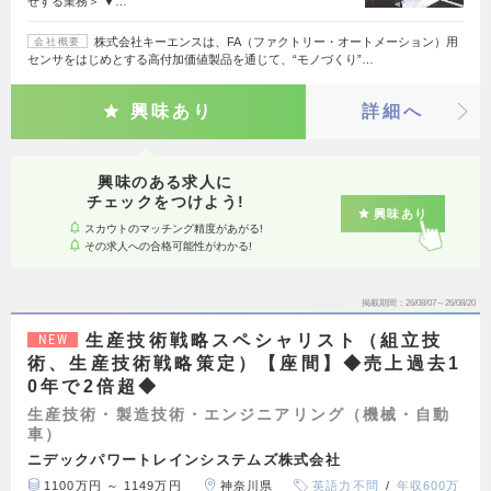
せする業務＞ ▼…
株式会社キーエンスは、FA（ファクトリー・オートメーション）用
会社概要
センサをはじめとする高付加価値製品を通じて、“モノづくり”…
興味あり
詳細へ
興味のある求人に
チェックをつけよう!
興味あり
スカウトのマッチング精度があがる!
その求人への合格可能性がわかる!
掲載期間
26/08/07～26/08/20
生産技術戦略スペシャリスト（組立技
NEW
術、生産技術戦略策定）【座間】◆売上過去1
0年で2倍超◆
生産技術・製造技術・エンジニアリング（機械・自動
車）
ニデックパワートレインシステムズ株式会社
1100万円 ～ 1149万円
神奈川県
英語力不問
年収600万