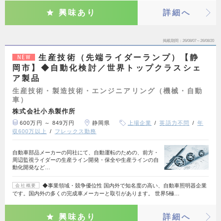
興味あり
詳細へ
掲載期間
26/08/07～26/08/20
生産技術（先端ライダーランプ）【静
NEW
岡市】◆自動化検討／世界トップクラスシェ
ア製品
生産技術・製造技術・エンジニアリング（機械・自動
車）
株式会社小糸製作所
600万円 ～ 849万円
静岡県
上場企業
英語力不問
年
収600万以上
フレックス勤務
自動車部品メーカーの同社にて、自動運転のための、前方・
周辺監視ライダーの生産ライン開発・保全や生産ラインの自
動化開発など…
◆事業領域・競争優位性 国内外で知名度の高い、自動車照明器企業
会社概要
です。国内外の多くの完成車メーカーと取引があります。 世界5極…
興味あり
詳細へ