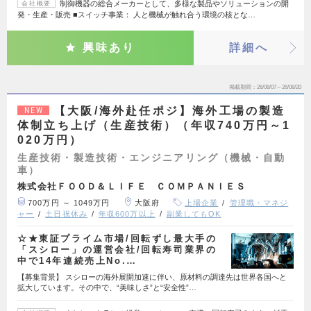
制御機器の総合メーカーとして、多様な製品やソリューションの開
会社概要
発・生産・販売 ■スイッチ事業： 人と機械が触れ合う環境の核とな…
興味あり
詳細へ
掲載期間
26/08/07～26/08/20
【大阪/海外赴任ポジ】海外工場の製造
NEW
体制立ち上げ（生産技術）（年収740万円～1
020万円）
生産技術・製造技術・エンジニアリング（機械・自動
車）
株式会社ＦＯＯＤ＆ＬＩＦＥ ＣＯＭＰＡＮＩＥＳ
700万円 ～ 1049万円
大阪府
上場企業
管理職・マネジ
ャー
土日祝休み
年収600万以上
副業してもOK
☆★東証プライム市場/回転ずし最大手の
「スシロー」の運営会社/回転寿司業界の
中で14年連続売上No.…
【募集背景】 スシローの海外展開加速に伴い、原材料の調達先は世界各国へと
拡大しています。その中で、“美味しさ”と“安全性”…