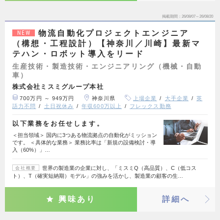
掲載期間
26/08/07～26/08/20
物流自動化プロジェクトエンジニア
NEW
（構想・工程設計）【神奈川／川崎】最新マ
テハン・ロボット導入をリード
生産技術・製造技術・エンジニアリング（機械・自動
車）
株式会社ミスミグループ本社
700万円 ～ 949万円
神奈川県
上場企業
大手企業
英
語力不問
土日祝休み
年収600万以上
フレックス勤務
以下業務をお任せします。
＜担当領域＞ 国内に3つある物流拠点の自動化がミッション
です。 ＜具体的な業務＞ 業務比率は「新規の設備検討・導
入（60%）」…
世界の製造業の企業に対し、「ミスミQ（高品質）、C（低コス
会社概要
ト）、T（確実短納期）モデル」の強みを活かし、製造業の顧客の生…
興味あり
詳細へ