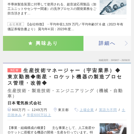
半導体製造装置に付帯して使用される、超音波応用製品（加
工ユニットやセンサー関連）の洗浄プロセスの開発業務をご
担当頂きます…
【会社特徴】 ・平均年収1,329 万円／平均年齢37.6 歳（2023 年有
会社概要
価証券報告書より） 賞与年4 回：2023年度…
興味あり
詳細へ
掲載期間
26/08/07～26/08/20
生産技術マネージャー（宇宙業界）◆
NEW
東京勤務◆衛星・ロケット機器の製造プロセ
ス管理・改善◆
生産技術・製造技術・エンジニアリング（機械・自動
車）
日本電気株式会社
900万円 ～ 1249万円
東京都
上場企業
英語力不問
土
日祝休み
年収600万以上
【事業・組織構成の概要】 主な事業として、人工衛星や
ロケットに搭載する機器の開発・生産を行っています。特