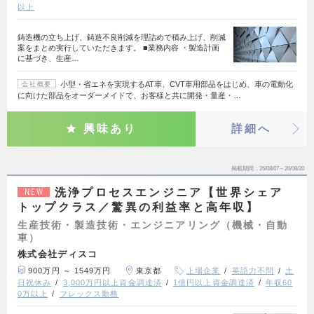
以上
鋳造機の立ち上げ、鋳造不良削減を理詰めで積み上げ、削減
案をまとめ実行していただきます。 ■業務内容 ・製造計画
に基づき、生産…
小型・省エネを実現するAT車、CVT車用部品をはじめ、車の電動化
会社概要
に向けた部品をオーダーメイドで、お客様と共に開発・量産・…
興味あり
詳細へ
掲載期間
26/08/07～26/08/20
洗浄プロセスエンジニア【世界シェア
NEW
トップクラス／驚異の利益率と高年収】
生産技術・製造技術・エンジニアリング（機械・自動
車）
株式会社ディスコ
900万円 ～ 1549万円
東京都
上場企業
英語力不問
土
日祝休み
3,000万円以上資金調達済
1億円以上資金調達済
年収60
0万以上
フレックス勤務