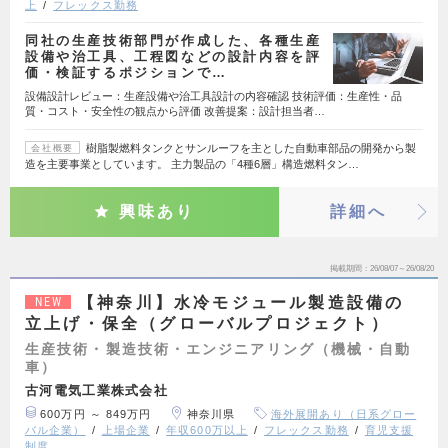
上
フレックス勤務
同社の生産技術部門が作成した、各種生産
設備や治工具、工程図などの設計内容を評
価・検証するポジションで…
設備設計レビュー：生産設備や治工具設計の内容確認 技術評価：生産性・品
質・コスト・安全性の観点から評価 改善提案：設計担当者…
樹脂製燃料タンクとサンルーフを主とした自動車部品の開発から製
会社概要
造を主要事業としています。 主力製品の「4種6層」構造燃料タン…
興味あり
詳細へ
掲載期間
26/08/07～26/08/20
【神奈川】水冷モジュール製造設備の
NEW
立上げ・保全（グローバルプロジェクト）
生産技術・製造技術・エンジニアリング（機械・自動
車）
古河電気工業株式会社
600万円 ～ 849万円
神奈川県
海外展開あり（日系グロー
バル企業）
上場企業
年収600万以上
フレックス勤務
育児支援
制度