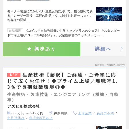
モーター製造に欠かせない量産設備において、核心技術であ
る「レーザー溶接」工程の開発・立ち上げをお任せします。
お客様の要望…
《コイル用自動巻線機の世界トップクラスのシェア》 └スタンダー
会社概要
ド市場上場/グローバル展開を行う、安定性抜群のニッチメーカー…
興味あり
詳細へ
掲載期間
26/08/07～26/08/20
生産技術【藤沢】ご経験・ご希望に応
NEW
じて広くお任せ！◆プライム上場／離職率1.
3％で長期就業環境◎◆
生産技術・製造技術・エンジニアリング（機械・自動
車）
アズビル株式会社
600万円 ～ 949万円
神奈川県
上場企業
英語力不問
土日祝休み
年収600万以上