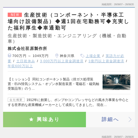
掲載期間
26/08/07～26/08/20
生産技術（コンポーネント・半導体工
NEW
場向け設備製品）◆週1回在宅勤務可◆充実し
た福利厚生◆車通勤可
生産技術・製造技術・エンジニアリング（機械・自動
車）
株式会社荏原製作所
700万円 ～ 1049万円
神奈川県
上場企業
英語力が必
要
土日祝休み
3,000万円以上資金調達済
1億円以上資金調達済
年収600万以上
【ミッション】 同社コンポーネント製品（排ガス処理装
置・EUV排気システム・オゾン水製造装置・電磁石・磁気軸
受製品等）のう…
1912年に創業し、ポンプやコンプレッサなどの風水力事業を中心と
会社概要
する世界的な産業機械メーカーとして成長してきました。 現在…
興味あり
詳細へ
掲載期間
26/08/07～26/08/20