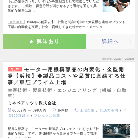
下記の業務のうち、いずれかを主担当として推進していただ
きます。 ご経験・得意分野が活かせるよう選考を通じて具
体的な業務は決…
1906年の創業以来、計測と制御の技術で大規模な建物やプラント、
会社概要
工場の自動化を実現し社会に貢献してきた総合オートメーショ…
興味あり
詳細へ
掲載期間
26/08/07～26/08/20
モーター用機構部品の内製化・金型開
NEW
発【浜松】◆製品コストや品質に直結する仕
事／東証プライム上場
生産技術・製造技術・エンジニアリング（機械・自動
車）
ミネベアミツミ株式会社
600万円 ～ 899万円
静岡県
上場企業
英語力不問
年
収600万以上
フレックス勤務
配属先部署は、モーターの新製品プロジェクトにおける「技
術的な窓口」です。 開発段階から量産までを一貫して管理
し、スムーズな…