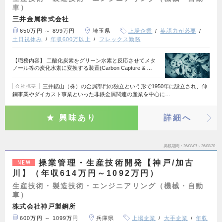
車）
三井金属株式会社
650万円 ～ 899万円
埼玉県
上場企業
英語力が必要
土日祝休み
年収600万以上
フレックス勤務
【職務内容】 二酸化炭素をグリーン水素と反応させてメタ
ノール等の炭化水素に変換する装置(Carbon Capture & …
三井鉱山（株）の金属部門の独立という形で1950年に設立され、伸
会社概要
銅事業やダイカスト事業といった非鉄金属関連の産業を中心に…
興味あり
詳細へ
掲載期間
26/08/07～26/08/20
操業管理・生産技術開発【神戸/加古
NEW
川】（年収614万円～1092万円）
生産技術・製造技術・エンジニアリング（機械・自動
車）
株式会社神戸製鋼所
600万円 ～ 1099万円
兵庫県
上場企業
大手企業
年収