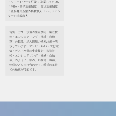
リモートワーク可能
副業してもOK
MBA・留学支援制度
育児支援制度
直接募集企業の掲載求人
ヘッドハン
ターの掲載求人
電気・ガス・水道の生産技術・製造技
術・エンジニアリング（機械・自動
車）の転職・求人情報の検索結果を表
示しています。アンビ（AMBI）では電
気・ガス・水道の生産技術・製造技
術・エンジニアリング（機械・自動
車）のように、業界、勤務地、職種、
年収などを掛け合わせてご希望の条件
での検索が可能です。