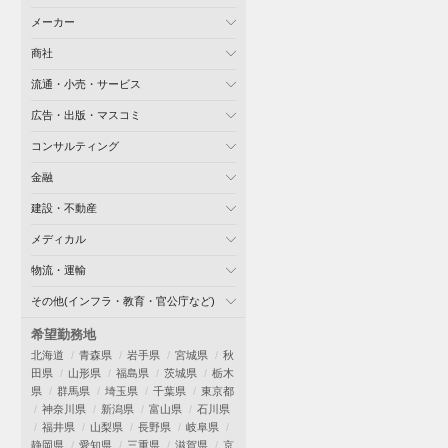
メーカー
商社
流通・小売・サービス
広告・出版・マスコミ
コンサルティング
金融
建設・不動産
メディカル
物流・運輸
その他(インフラ・教育・官公庁など)
希望勤務地
北海道
青森県
岩手県
宮城県
秋
田県
山形県
福島県
茨城県
栃木
県
群馬県
埼玉県
千葉県
東京都
神奈川県
新潟県
富山県
石川県
福井県
山梨県
長野県
岐阜県
静岡県
愛知県
三重県
滋賀県
京