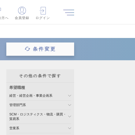
の方へ
会員登録
ログイン
条件変更
その他の条件で探す
希望職種
経営・経営企画・事業企画系
管理部門系
SCM・ロジスティクス・物流・購買・
貿易系
営業系