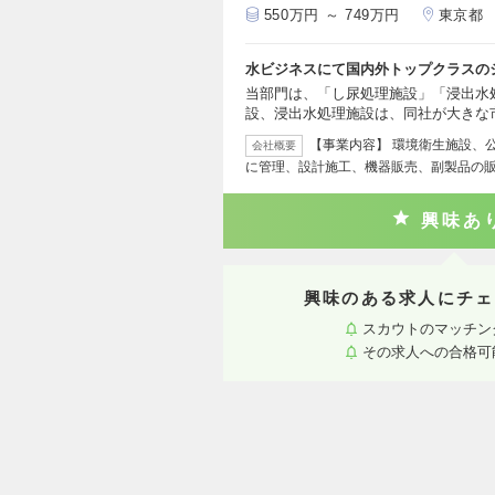
550万円 ～ 749万円
東京都
水ビジネスにて国内外トップクラスの
当部門は、「し尿処理施設」「浸出水
設、浸出水処理施設は、同社が大きな
【事業内容】 環境衛生施設、
会社概要
に管理、設計施工、機器販売、副製品の
興味あ
興味のある求人にチェ
スカウトのマッチン
その求人への合格可