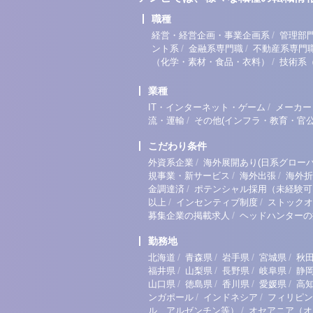
職種
/
経営・経営企画・事業企画系
管理部
/
/
ント系
金融系専門職
不動産系専門
/
（化学・素材・食品・衣料）
技術系
業種
/
IT・インターネット・ゲーム
メーカー
/
流・運輸
その他(インフラ・教育・官公
こだわり条件
/
外資系企業
海外展開あり(日系グローバ
/
/
規事業・新サービス
海外出張
海外折
/
金調達済
ポテンシャル採用（未経験可
/
/
以上
インセンティブ制度
ストックオ
/
募集企業の掲載求人
ヘッドハンターの
勤務地
/
/
/
/
北海道
青森県
岩手県
宮城県
秋
/
/
/
/
福井県
山梨県
長野県
岐阜県
静
/
/
/
/
山口県
徳島県
香川県
愛媛県
高
/
/
ンガポール
インドネシア
フィリピン
/
ル、アルゼンチン等）
オセアニア（オ