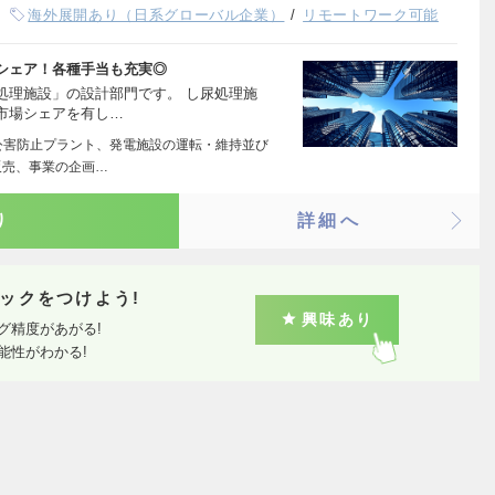
海外展開あり（日系グローバル企業）
リモートワーク可能
シェア！各種手当も充実◎
処理施設」の設計部門です。 し尿処理施
市場シェアを有し…
公害防止プラント、発電施設の運転・維持並び
販売、事業の企画…
り
詳細へ
ックをつけよう!
興味あり
グ精度があがる!
能性がわかる!