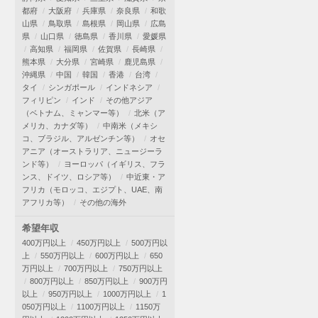
都府
大阪府
兵庫県
奈良県
和歌
山県
鳥取県
島根県
岡山県
広島
県
山口県
徳島県
香川県
愛媛県
高知県
福岡県
佐賀県
長崎県
熊本県
大分県
宮崎県
鹿児島県
沖縄県
中国
韓国
香港
台湾
タイ
シンガポール
インドネシア
フィリピン
インド
その他アジア
（ベトナム、ミャンマー等）
北米（ア
メリカ、カナダ等）
中南米（メキシ
コ、ブラジル、アルゼンチン等）
オセ
アニア（オーストラリア、ニュージーラ
ンド等）
ヨーロッパ（イギリス、フラ
ンス、ドイツ、ロシア等）
中近東・ア
フリカ（モロッコ、エジプト、UAE、南
アフリカ等）
その他の海外
希望年収
400万円以上
450万円以上
500万円以
上
550万円以上
600万円以上
650
万円以上
700万円以上
750万円以上
800万円以上
850万円以上
900万円
以上
950万円以上
1000万円以上
1
050万円以上
1100万円以上
1150万