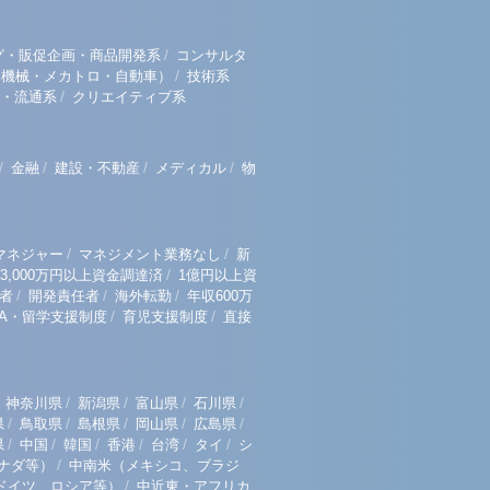
/
グ・販促企画・商品開発系
コンサルタ
/
（機械・メカトロ・自動車）
技術系
/
・流通系
クリエイティブ系
/
/
/
/
金融
建設・不動産
メディカル
物
/
/
マネジャー
マネジメント業務なし
新
/
3,000万円以上資金調達済
1億円以上資
/
/
/
者
開発責任者
海外転勤
年収600万
/
/
BA・留学支援制度
育児支援制度
直接
/
/
/
/
神奈川県
新潟県
富山県
石川県
/
/
/
/
/
県
鳥取県
島根県
岡山県
広島県
/
/
/
/
/
/
県
中国
韓国
香港
台湾
タイ
シ
/
ナダ等）
中南米（メキシコ、ブラジ
/
ドイツ、ロシア等）
中近東・アフリカ