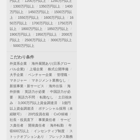
円以上
1200万円以上
1250万円以上
1300万円以上
1350万円以上
1400
万円以上
1450万円以上
1500万円以
上
1550万円以上
1600万円以上
16
50万円以上
1700万円以上
1750万円
以上
1800万円以上
1850万円以上
1900万円以上
1950万円以上
2000万
円以上
2500万円以上
3000万円以上
5000万円以上
こだわり条件
外資系企業
海外展開あり(日系グロー
バル企業)
上場企業
株式公開準備
大手企業
ベンチャー企業
管理職・
マネジャー
マネジメント業務なし
新規事業・新サービス
海外出張
海
外折衝
英語力が必要
中国語力が必
要
英語力不問
転勤なし
土日祝休
み
3,000万円以上資金調達済
1億円
以上資金調達済
ポテンシャル採用（未
経験可）
20代役員在籍
CxO候補
社長・役員直下
事業責任者
サービ
ス責任者
開発責任者
海外転勤
年
収600万以上
インセンティブ制度
ス
トックオプションあり
フレックス勤務