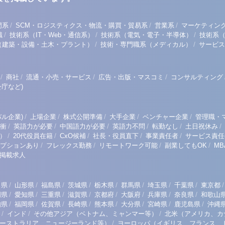
/
/
/
門系
SCM・ロジスティクス・物流・購買・貿易系
営業系
マーケティン
/
/
/
職
技術系（IT・Web・通信系）
技術系（電気・電子・半導体）
技術系
/
/
（建築・設備・土木・プラント）
技術・専門職系（メディカル）
サービス
/
/
/
/
商社
流通・小売・サービス
広告・出版・マスコミ
コンサルティング
庁など)
/
/
/
/
/
ル企業)
上場企業
株式公開準備
大手企業
ベンチャー企業
管理職・
/
/
/
/
/
/
衝
英語力が必要
中国語力が必要
英語力不問
転勤なし
土日祝休み
/
/
/
/
/
）
20代役員在籍
CxO候補
社長・役員直下
事業責任者
サービス責任
/
/
/
/
プションあり
フレックス勤務
リモートワーク可能
副業してもOK
M
掲載求人
/
/
/
/
/
/
/
/
/
田県
山形県
福島県
茨城県
栃木県
群馬県
埼玉県
千葉県
東京都
/
/
/
/
/
/
/
/
岡県
愛知県
三重県
滋賀県
京都府
大阪府
兵庫県
奈良県
和歌山
/
/
/
/
/
/
/
/
知県
福岡県
佐賀県
長崎県
熊本県
大分県
宮崎県
鹿児島県
沖縄
/
/
/
インド
その他アジア（ベトナム、ミャンマー等）
北米（アメリカ、カ
/
ーストラリア、ニュージーランド等）
ヨーロッパ（イギリス、フランス、