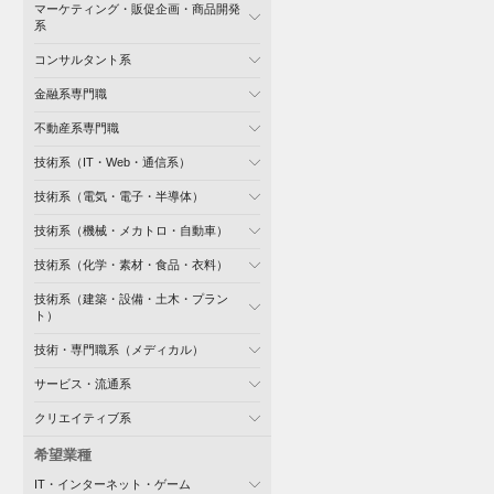
マーケティング・販促企画・商品開発
系
コンサルタント系
金融系専門職
不動産系専門職
技術系（IT・Web・通信系）
技術系（電気・電子・半導体）
技術系（機械・メカトロ・自動車）
技術系（化学・素材・食品・衣料）
技術系（建築・設備・土木・プラン
ト）
技術・専門職系（メディカル）
サービス・流通系
クリエイティブ系
希望業種
IT・インターネット・ゲーム