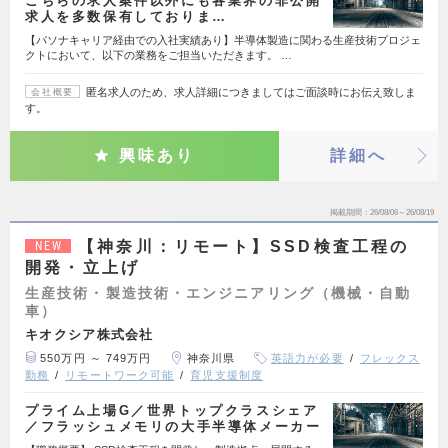
こちらの求人案件以外にも各業界の非公開
求人を多数保有しておりま…
【パソナキャリア経由での入社実績あり】半導体製造に関わる生産技術プロジェ
クトにおいて、以下の業務をご担当いただきます。 …
匿名求人のため、求人詳細につきましてはご面談時にお伝え致しま
会社概要
す。
興味あり
詳細へ
掲載期間
26/08/06～26/08/19
【神奈川：リモート】SSD検査工程の
NEW
開発・立上げ
生産技術・製造技術・エンジニアリング（機械・自動
車）
キオクシア株式会社
550万円 ～ 749万円
神奈川県
英語力が必要
フレックス
勤務
リモートワーク可能
育児支援制度
プライム上場G／世界トップクラスシェア
／フラッシュメモリの大手半導体メーカー