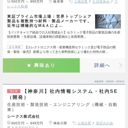
550万円 ～ 899万円
岐阜県
上場企業
土日祝休み
フ
レックス勤務
東証プライム市場上場：世界トップシェア
製品を複数持つ材料・製品メーカーです。
近年は積極的なM&Ａによ…
【パソナキャリア経由での入社実績あり】セラミック電子部品の製造設備の生産
技術業務 ・生産設備、設備体制の課題抽出と改善業務…
【エレクトロニクス用・産業機器用セラミック及び電子部品の開
会社概要
発・製造・販売】 創業より培ってきた材料技術により優れた特性の材…
興味あり
詳細へ
掲載期間
26/08/06～26/08/19
【神奈川】社内情報システム・社内SE
NEW
（開発）
生産技術・製造技術・エンジニアリング（機械・自動
車）
シークス株式会社
600万円 ～ 849万円
神奈川県
上場企業
英語力が必
要
年収600万以上