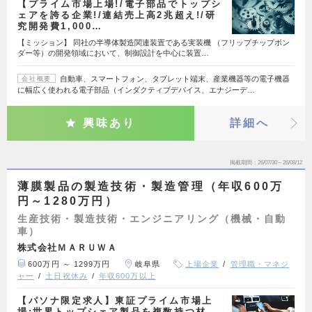
【プライム市場上場!/電子部品でトップシ
ェアを誇る企業!/連結売上高2兆超え!/研
究開発費1,000…
【ミッション】 同社の半導体製造関連装置である実装機 （フリップチップボン
ダー等）の開発領域において、制御設計を中心に装置…
自動車、スマートフォン、タブレット端末、産業機器等の電子機器
会社概要
に幅広く使われる電子部品（インダクティブデバイス、エナジーデ…
興味あり
詳細へ
掲載期間
26/07/30～26/08/12
薄膜製品の製造技術・製造管理（年収600万
円～1280万円）
生産技術・製造技術・エンジニアリング（機械・自動
車）
株式会社ＭＡＲＵＷＡ
600万円 ～ 1299万円
岐阜県
上場企業
管理職・マネジ
ャー
土日祝休み
年収600万以上
【パソナ限定求人】東証プライム市場上
場:世界トップシェア製品を複数持つ材