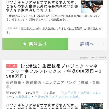
パソナキャリアがおすすめする求人です。
こちらの求人案件以外にも各業界の非公開
求人を多数保有しておりま…
【募集背景/ミッション】 2025年1月に立ち上げた熊本事業所にて取り扱ってい
る、光学ユニット（瞳モジュール）の自動組立ラ…
匿名求人のため、求人詳細につきましてはご面談時にお伝え致しま
会社概要
す。
興味あり
詳細へ
掲載期間
26/08/06～26/08/19
【北海道】生産技術プロジェクトマネ
NEW
ージャー◆フルフレックス（年収600万円～1
500万円）
生産技術・製造技術・エンジニアリング（機械・自動
車）
600万円 ～ 1549万円
北海道
大手企業
管理職・マネジ
ャー
土日祝休み
年収600万以上
フレックス勤務
パソナキャリアがおすすめする求人です。