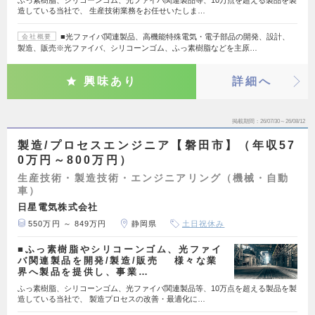
ふっ素樹脂、シリコーンゴム、光ファイバ関連製品等、10万点を超える製品を製
造している当社で、 生産技術業務をお任せいたしま…
■光ファイバ関連製品、高機能特殊電気・電子部品の開発、設計、
会社概要
製造、販売※光ファイバ、シリコーンゴム、ふっ素樹脂などを主原…
興味あり
詳細へ
掲載期間
26/07/30～26/08/12
製造/プロセスエンジニア【磐田市】（年収57
0万円～800万円）
生産技術・製造技術・エンジニアリング（機械・自動
車）
日星電気株式会社
550万円 ～ 849万円
静岡県
土日祝休み
■ふっ素樹脂やシリコーンゴム、光ファイ
バ関連製品を開発/製造/販売 様々な業
界へ製品を提供し、事業…
ふっ素樹脂、シリコーンゴム、光ファイバ関連製品等、10万点を超える製品を製
造している当社で、 製造プロセスの改善・最適化に…