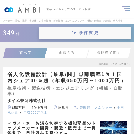
若手ハイキャリアのスカウト転職
メーカー（電気・電子・半導体）の生産技術・製造技術・エンジニアリング（機械・自動車）の転職・求人情報
349
条件変更
件
すべて
新着のみ
掲載終了間近
掲載期間
26/07/30～26/08/12
省人化設備設計【岐阜/関】◎離職率1％！国
内シェア60％超（年収650万円～1000万円）
生産技術・製造技術・エンジニアリング（機械・自動
車）
タイム技研株式会社
650万円 ～ 1049万円
岐阜県
管理職・マネジャー
土日
祝休み
年収600万以上
＜ガス・水・お湯を制御する機能部品のト
ップメーカー＞開発・製造・販売まで一貫
体制で、自社製品を持つメ…