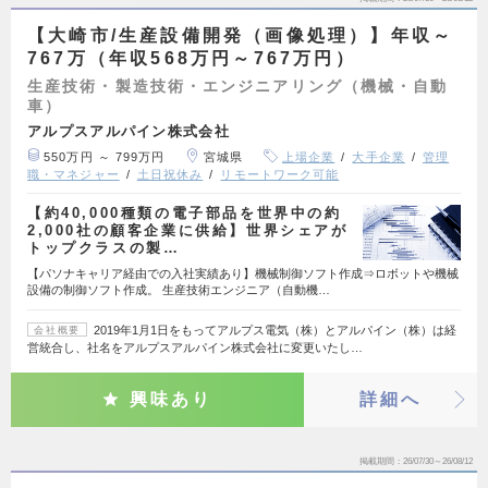
【大崎市/生産設備開発（画像処理）】年収～
767万（年収568万円～767万円）
生産技術・製造技術・エンジニアリング（機械・自動
車）
アルプスアルパイン株式会社
550万円 ～ 799万円
宮城県
上場企業
大手企業
管理
職・マネジャー
土日祝休み
リモートワーク可能
【約40,000種類の電子部品を世界中の約
2,000社の顧客企業に供給】世界シェアが
トップクラスの製…
【パソナキャリア経由での入社実績あり】機械制御ソフト作成⇒ロボットや機械
設備の制御ソフト作成。 生産技術エンジニア（自動機…
2019年1月1日をもってアルプス電気（株）とアルパイン（株）は経
会社概要
営統合し、社名をアルプスアルパイン株式会社に変更いたし…
興味あり
詳細へ
掲載期間
26/07/30～26/08/12