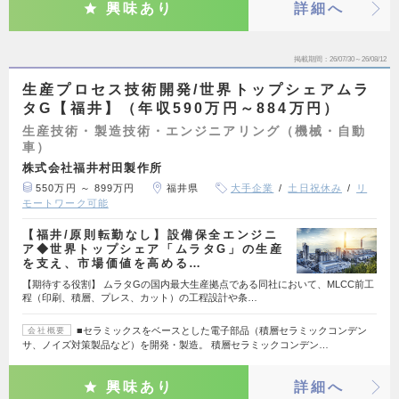
興味あり
詳細へ
掲載期間
26/07/30～26/08/12
生産プロセス技術開発/世界トップシェアムラ
タG【福井】（年収590万円～884万円）
生産技術・製造技術・エンジニアリング（機械・自動
車）
株式会社福井村田製作所
550万円 ～ 899万円
福井県
大手企業
土日祝休み
リ
モートワーク可能
【福井/原則転勤なし】設備保全エンジニ
ア◆世界トップシェア「ムラタG」の生産
を支え、市場価値を高める…
【期待する役割】 ムラタGの国内最大生産拠点である同社において、MLCC前工
程（印刷、積層、プレス、カット）の工程設計や条…
■セラミックスをベースとした電子部品（積層セラミックコンデン
会社概要
サ、ノイズ対策製品など）を開発・製造。 積層セラミックコンデン…
興味あり
詳細へ