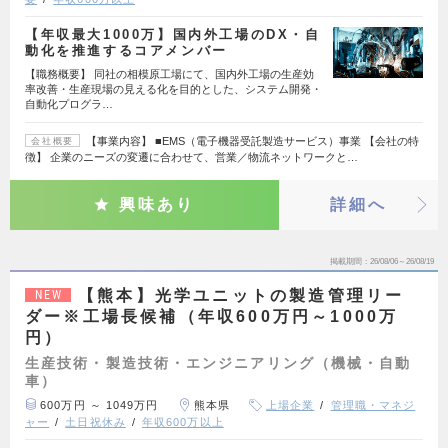
【年収最大1000万】国内外工場のDX・自
動化を推進するコアメンバー
【職務概要】 同社の相模原工場にて、国内外工場の生産効
率改善・生産現場の見える化を目的とした、システム開発・
自動化プログラ…
【事業内容】 ■EMS（電子機器受託製造サービス）事業 【会社の特
会社概要
徴】 企業のニーズの変遷に合わせて、営業／物流ネットワークと…
興味あり
詳細へ
掲載期間
26/08/06～26/08/19
【熊本】光学ユニットの製造管理リー
NEW
ダー※工場長候補（年収600万円～1000万
円）
生産技術・製造技術・エンジニアリング（機械・自動
車）
600万円 ～ 1049万円
熊本県
上場企業
管理職・マネジ
ャー
土日祝休み
年収600万以上