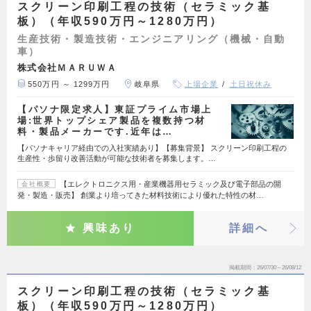
スクリーン印刷工程の技術（セラミック基
板）（年収590万円～1280万円）
生産技術・製造技術・エンジニアリング（機械・自動
車）
株式会社ＭＡＲＵＷＡ
550万円 ～ 1299万円
岐阜県
上場企業
土日祝休み
【パソナ限定求人】東証プライム市場上
場:世界トップシェア製品を複数持つ材
料・製品メーカーです.近年は…
【パソナキャリア経由での入社実績あり】【募集背景】 スクリーン印刷工程の
生産性・歩留り改善活動が可能な技術者を募集します。…
【エレクトロニクス用・産業機器用セラミック及び電子部品の開
会社概要
発・製造・販売】 創業より培ってきた材料技術により優れた特性の材…
興味あり
詳細へ
掲載期間
26/07/30～26/08/12
スクリーン印刷工程の技術（セラミック基
板）（年収590万円～1280万円）