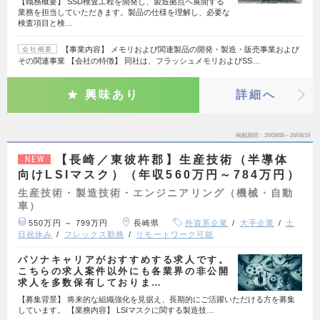
【職務概要】 SSD検査工程を開発し、製造拠点へ展開する
業務を担当していただきます。製品の仕様を理解し、必要な
検査項目と検…
【事業内容】 メモリおよび関連製品の開発・製造・販売事業および
会社概要
その関連事業 【会社の特徴】 同社は、フラッシュメモリおよびSS…
興味あり
詳細へ
掲載期間
26/08/06～26/08/19
【長崎／東彼杵郡】生産技術（半導体
NEW
向けLSIマスク）（年収560万円～784万円）
生産技術・製造技術・エンジニアリング（機械・自動
車）
550万円 ～ 799万円
長崎県
外資系企業
大手企業
土
日祝休み
フレックス勤務
リモートワーク可能
パソナキャリアがおすすめする求人です。
こちらの求人案件以外にも各業界の非公開
求人を多数保有しておりま…
【募集背景】 将来的な組織強化を見据え、長期的にご活躍いただける方を募集
しています。 【業務内容】 LSIマスクに関する製造技…