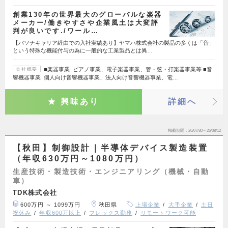
創業130年の世界最大のグローバルな楽器
メーカー/働きやすさや企業風土は大変評
判が良いです./ワール…
【パソナキャリア経由での入社実績あり】ヤマハ株式会社の製品の多くは「音」
という特殊な機能付与の為に一般的な工業製品とは異…
■楽器事業 ピアノ事業、電子楽器事業、管・弦・打楽器事業等 ■音
会社概要
響機器事業 個人向け音響機器事業、法人向け音響機器事業、電…
興味あり
詳細へ
掲載期間
26/07/30～26/08/12
【秋田】制御設計｜半導体デバイス製造装置
（年収630万円～1080万円）
生産技術・製造技術・エンジニアリング（機械・自動
車）
TDK株式会社
600万円 ～ 1099万円
秋田県
上場企業
大手企業
土日
祝休み
年収600万以上
フレックス勤務
リモートワーク可能