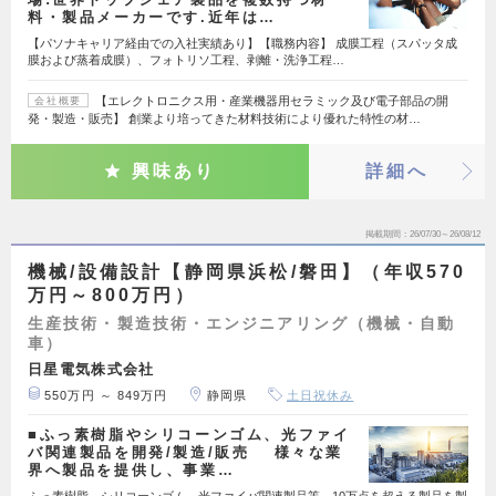
料・製品メーカーです.近年は…
【パソナキャリア経由での入社実績あり】【職務内容】 成膜工程（スパッタ成
膜および蒸着成膜）、フォトリソ工程、剥離・洗浄工程…
【エレクトロニクス用・産業機器用セラミック及び電子部品の開
会社概要
発・製造・販売】 創業より培ってきた材料技術により優れた特性の材…
興味あり
詳細へ
掲載期間
26/07/30～26/08/12
機械/設備設計【静岡県浜松/磐田】（年収570
万円～800万円）
生産技術・製造技術・エンジニアリング（機械・自動
車）
日星電気株式会社
550万円 ～ 849万円
静岡県
土日祝休み
■ふっ素樹脂やシリコーンゴム、光ファイ
バ関連製品を開発/製造/販売 様々な業
界へ製品を提供し、事業…