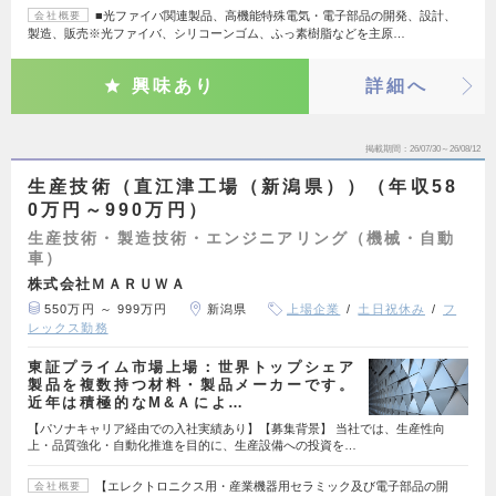
■光ファイバ関連製品、高機能特殊電気・電子部品の開発、設計、
会社概要
製造、販売※光ファイバ、シリコーンゴム、ふっ素樹脂などを主原…
興味あり
詳細へ
掲載期間
26/07/30～26/08/12
生産技術（直江津工場（新潟県））（年収58
0万円～990万円）
生産技術・製造技術・エンジニアリング（機械・自動
車）
株式会社ＭＡＲＵＷＡ
550万円 ～ 999万円
新潟県
上場企業
土日祝休み
フ
レックス勤務
東証プライム市場上場：世界トップシェア
製品を複数持つ材料・製品メーカーです。
近年は積極的なM&Ａによ…
【パソナキャリア経由での入社実績あり】【募集背景】 当社では、生産性向
上・品質強化・自動化推進を目的に、生産設備への投資を…
【エレクトロニクス用・産業機器用セラミック及び電子部品の開
会社概要