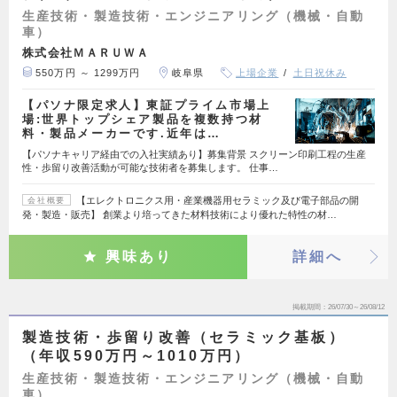
生産技術・製造技術・エンジニアリング（機械・自動
車）
株式会社ＭＡＲＵＷＡ
550万円 ～ 1299万円
岐阜県
上場企業
土日祝休み
【パソナ限定求人】東証プライム市場上
場:世界トップシェア製品を複数持つ材
料・製品メーカーです.近年は…
【パソナキャリア経由での入社実績あり】募集背景 スクリーン印刷工程の生産
性・歩留り改善活動が可能な技術者を募集します。 仕事…
【エレクトロニクス用・産業機器用セラミック及び電子部品の開
会社概要
発・製造・販売】 創業より培ってきた材料技術により優れた特性の材…
興味あり
詳細へ
掲載期間
26/07/30～26/08/12
製造技術・歩留り改善（セラミック基板）
（年収590万円～1010万円）
生産技術・製造技術・エンジニアリング（機械・自動
車）