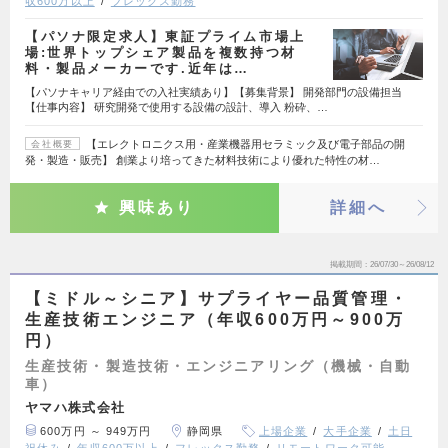
収600万以上
フレックス勤務
【パソナ限定求人】東証プライム市場上
場:世界トップシェア製品を複数持つ材
料・製品メーカーです.近年は…
【パソナキャリア経由での入社実績あり】【募集背景】 開発部門の設備担当
【仕事内容】 研究開発で使用する設備の設計、導入 粉砕、…
【エレクトロニクス用・産業機器用セラミック及び電子部品の開
会社概要
発・製造・販売】 創業より培ってきた材料技術により優れた特性の材…
興味あり
詳細へ
掲載期間
26/07/30～26/08/12
【ミドル～シニア】サプライヤー品質管理・
生産技術エンジニア（年収600万円～900万
円）
生産技術・製造技術・エンジニアリング（機械・自動
車）
ヤマハ株式会社
600万円 ～ 949万円
静岡県
上場企業
大手企業
土日
祝休み
年収600万以上
フレックス勤務
リモートワーク可能