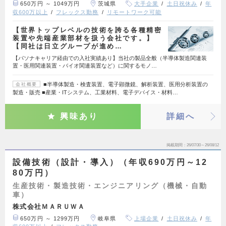
650万円 ～ 1049万円
茨城県
大手企業
土日祝休み
年
収600万以上
フレックス勤務
リモートワーク可能
【世界トップレベルの技術を誇る各種精密
装置や先端産業部材を扱う会社です。】
【同社は日立グループが進め…
【パソナキャリア経由での入社実績あり】当社の製品全般（半導体製造関連装
置・医用関連装置・バイオ関連装置など）に関するモノ…
■半導体製造・検査装置、電子顕微鏡、解析装置、医用分析装置の
会社概要
製造・販売 ■産業・ITシステム、工業材料、電子デバイス・材料…
興味あり
詳細へ
掲載期間
26/07/30～26/08/12
設備技術（設計・導入）（年収690万円～12
80万円）
生産技術・製造技術・エンジニアリング（機械・自動
車）
株式会社ＭＡＲＵＷＡ
650万円 ～ 1299万円
岐阜県
上場企業
土日祝休み
年