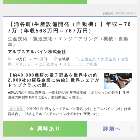
掲載期間
26/07/30～26/08/12
【涌谷町/生産設備開発（自動機）】年収～76
7万（年収568万円～767万円）
生産技術・製造技術・エンジニアリング（機械・自動
車）
アルプスアルパイン株式会社
550万円 ～ 799万円
宮城県
上場企業
大手企業
管理
職・マネジャー
土日祝休み
リモートワーク可能
【約40,000種類の電子部品を世界中の約
2,000社の顧客企業に供給】世界シェアが
トップクラスの製…
■SW/VRの生産設備準備、一部SSMの生産設備準備 【ポジションの魅力】 生産
設備の内製率100％に近く、製品開発から現場…
2019年1月1日をもってアルプス電気（株）とアルパイン（株）は経
会社概要
営統合し、社名をアルプスアルパイン株式会社に変更いたし…
興味あり
詳細へ