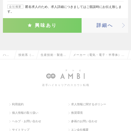
匿名求人のため、求人詳細につきましてはご面談時にお伝え致しま
会社概要
す。
興味あり
詳細へ
ハイ
技術系（機
生産技術・製造技
メーカー（電気・電子・半導体）の
クラ
械・メカト
術・エンジニアリ
生産技術・製造技術・エンジニアリ
ス求
ロ・自動
ング（機械・自動
ング（機械・自動車）の転職・求人
人TO
車）
車）
情報一覧
若手ハイキャリアのスカウト転職
P
利用規約
求人情報に関するポリシー
個人情報の取り扱い
推奨環境
ヘルプ・お問い合わせ
参画のお問い合わせ
サイトマップ
エン会社概要