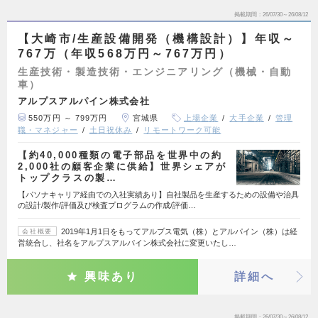
掲載期間
26/07/30～26/08/12
【大崎市/生産設備開発（機構設計）】年収～
767万（年収568万円～767万円）
生産技術・製造技術・エンジニアリング（機械・自動
車）
アルプスアルパイン株式会社
550万円 ～ 799万円
宮城県
上場企業
大手企業
管理
職・マネジャー
土日祝休み
リモートワーク可能
【約40,000種類の電子部品を世界中の約
2,000社の顧客企業に供給】世界シェアが
トップクラスの製…
【パソナキャリア経由での入社実績あり】自社製品を生産するための設備や治具
の設計/製作/評価及び検査プログラムの作成/評価…
2019年1月1日をもってアルプス電気（株）とアルパイン（株）は経
会社概要
営統合し、社名をアルプスアルパイン株式会社に変更いたし…
興味あり
詳細へ
掲載期間
26/07/30～26/08/12