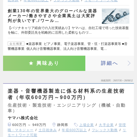
創業130年の世界最大のグローバルな楽器
メーカー/働きやすさや企業風土は大変評
判が良いです./ワール…
【パソナキャリア経由での入社実績あり】ヤマハは、自社工場で培った技術基盤
を軸に、外部委託先を戦略的に活用した柔軟なものづ…
■楽器事業 ピアノ事業、電子楽器事業、管・弦・打楽器事業等 ■音
会社概要
響機器事業 個人向け音響機器事業、法人向け音響機器事業、電…
興味あり
詳細へ
掲載期間
26/07/30～26/08/12
楽器・音響機器製造に係る材料系の生産技術
者（年収600万円～900万円）
生産技術・製造技術・エンジニアリング（機械・自動
車）
ヤマハ株式会社
600万円 ～ 949万円
静岡県
上場企業
大手企業
管理
職・マネジャー
土日祝休み
年収600万以上
フレックス勤務
リ
モートワーク可能