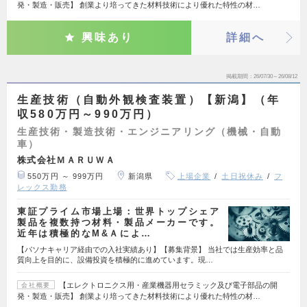
発・製造・販売】 創業より培ってきた材料技術により優れた特性の材…
興味あり
詳細へ
掲載期間
26/07/30～26/08/12
生産技術（自動外観検査装置）【新潟】（年
収580万円～990万円）
生産技術・製造技術・エンジニアリング（機械・自動
車）
株式会社ＭＡＲＵＷＡ
550万円 ～ 999万円
新潟県
上場企業
土日祝休み
フ
レックス勤務
東証プライム市場上場：世界トップシェア
製品を複数持つ材料・製品メーカーです。
近年は積極的なM&Ａによ…
【パソナキャリア経由での入社実績あり】【募集背景】 当社では生産効率と品
質向上を目的に、設備投資を積極的に進めています。現…
【エレクトロニクス用・産業機器用セラミック及び電子部品の開
会社概要
発・製造・販売】 創業より培ってきた材料技術により優れた特性の材…