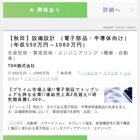
興味あり
詳細へ
掲載期間
26/07/30～26/08/12
【秋田】設備設計 （電子部品・半導体向け）
（年収550万円～1080万円）
生産技術・製造技術・エンジニアリング（機械・自動
車）
TDK株式会社
550万円 ～ 1099万円
秋田県
上場企業
大手企業
土日
祝休み
リモートワーク可能
【プライム市場上場!/電子部品でトップシ
ェアを誇る企業!/連結売上高2兆超え!/研
究開発費1,000…
【ミッション】 同社で、主力である電子部品・半導体関連製品の生産を支え
る、設備開発領域において、製造現場の生産性・品質・コ…
自動車、スマートフォン、タブレット端末、産業機器等の電子機器
会社概要
に幅広く使われる電子部品（インダクティブデバイス、エナジーデ…