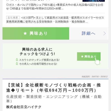
◎ガス・水バルブで国内シェア60％越え×事業拡大中の省人化設備の設計をお任
せ ◎65歳まで在籍可能×年間休日120日×水曜…
<ガス部門> 主として家庭用ガス給湯器・暖房用ガスボイラーやガス
会社概要
業務用厨房機に使用される安全制御弁・比例制御弁・複合制御弁…
興味あり
詳細へ
興味のある求人に
チェックをつけよう!
興味あり
スカウトのマッチング精度があがる!
その求人への合格可能性がわかる!
掲載期間
26/07/30～26/08/12
【茨城】全社横断モノづくり戦略の企画・推
進◆リモート（年収694万円～1000万円）
生産技術・製造技術・エンジニアリング（機械・自動
車）
株式会社日立ハイテク