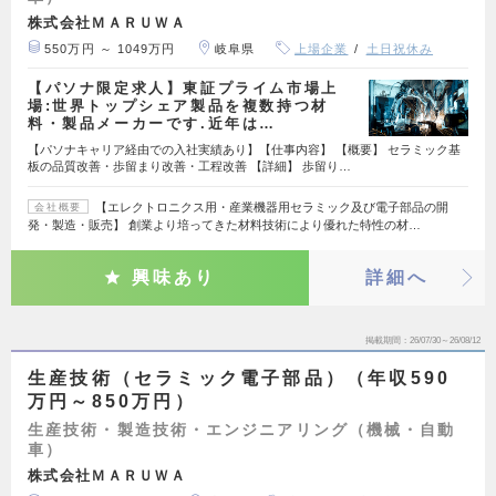
株式会社ＭＡＲＵＷＡ
550万円 ～ 1049万円
岐阜県
上場企業
土日祝休み
【パソナ限定求人】東証プライム市場上
場:世界トップシェア製品を複数持つ材
料・製品メーカーです.近年は…
【パソナキャリア経由での入社実績あり】【仕事内容】 【概要】 セラミック基
板の品質改善・歩留まり改善・工程改善 【詳細】 歩留り…
【エレクトロニクス用・産業機器用セラミック及び電子部品の開
会社概要
発・製造・販売】 創業より培ってきた材料技術により優れた特性の材…
興味あり
詳細へ
掲載期間
26/07/30～26/08/12
生産技術（セラミック電子部品）（年収590
万円～850万円）
生産技術・製造技術・エンジニアリング（機械・自動
車）
株式会社ＭＡＲＵＷＡ