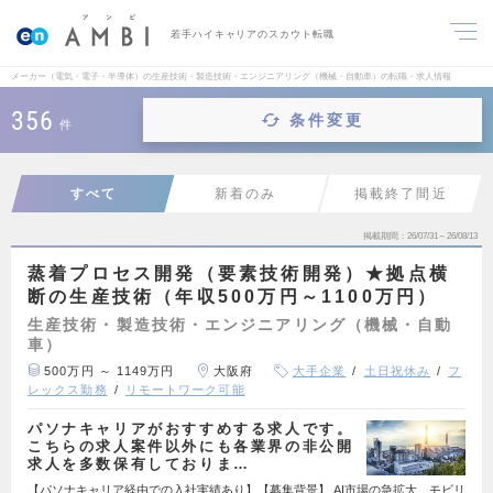
若手ハイキャリアのスカウト転職
メーカー（電気・電子・半導体）の生産技術・製造技術・エンジニアリング（機械・自動車）の転職・求人情報
356
条件変更
件
すべて
新着のみ
掲載終了間近
掲載期間
26/07/31～26/08/13
蒸着プロセス開発（要素技術開発）★拠点横
断の生産技術（年収500万円～1100万円）
生産技術・製造技術・エンジニアリング（機械・自動
車）
500万円 ～ 1149万円
大阪府
大手企業
土日祝休み
フ
レックス勤務
リモートワーク可能
パソナキャリアがおすすめする求人です。
こちらの求人案件以外にも各業界の非公開
求人を多数保有しておりま…
【パソナキャリア経由での入社実績あり】【募集背景】 AI市場の急拡大、モビリ