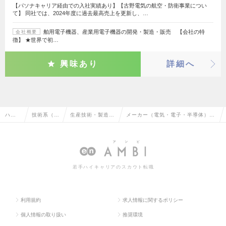
【パソナキャリア経由での入社実績あり】【古野電気の航空・防衛事業につい
て】 同社では、2024年度に過去最高売上を更新し、…
舶用電子機器、産業用電子機器の開発・製造・販売 【会社の特
会社概要
徴】 ★世界で初…
興味あり
詳細へ
ハイ
技術系（機
生産技術・製造技
メーカー（電気・電子・半導体）の
クラ
械・メカト
術・エンジニアリ
生産技術・製造技術・エンジニアリ
ス求
ロ・自動
ング（機械・自動
ング（機械・自動車）の転職・求人
人TO
車）
車）
情報一覧
若手ハイキャリアのスカウト転職
P
利用規約
求人情報に関するポリシー
個人情報の取り扱い
推奨環境