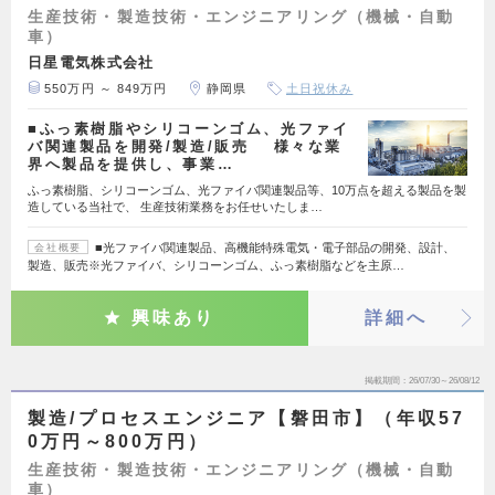
生産技術・製造技術・エンジニアリング（機械・自動
車）
日星電気株式会社
550万円 ～ 849万円
静岡県
土日祝休み
■ふっ素樹脂やシリコーンゴム、光ファイ
バ関連製品を開発/製造/販売 様々な業
界へ製品を提供し、事業…
ふっ素樹脂、シリコーンゴム、光ファイバ関連製品等、10万点を超える製品を製
造している当社で、 生産技術業務をお任せいたしま…
■光ファイバ関連製品、高機能特殊電気・電子部品の開発、設計、
会社概要
製造、販売※光ファイバ、シリコーンゴム、ふっ素樹脂などを主原…
興味あり
詳細へ
掲載期間
26/07/30～26/08/12
製造/プロセスエンジニア【磐田市】（年収57
0万円～800万円）
生産技術・製造技術・エンジニアリング（機械・自動
車）