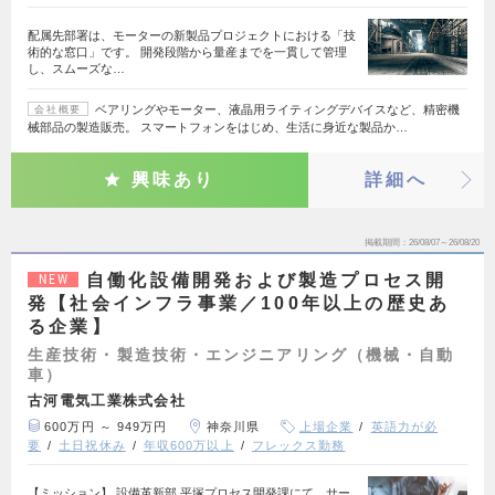
配属先部署は、モーターの新製品プロジェクトにおける「技
術的な窓口」です。 開発段階から量産までを一貫して管理
し、スムーズな…
ベアリングやモーター、液晶用ライティングデバイスなど、精密機
会社概要
械部品の製造販売。 スマートフォンをはじめ、生活に身近な製品か…
興味あり
詳細へ
掲載期間
26/08/07～26/08/20
自働化設備開発および製造プロセス開
NEW
発【社会インフラ事業／100年以上の歴史あ
る企業】
生産技術・製造技術・エンジニアリング（機械・自動
車）
古河電気工業株式会社
600万円 ～ 949万円
神奈川県
上場企業
英語力が必
要
土日祝休み
年収600万以上
フレックス勤務
【ミッション】 設備革新部 平塚プロセス開発課にて、サー