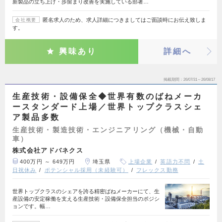
新製品の立ち上げ・歩留まり改善を実施している部署…
匿名求人のため、求人詳細につきましてはご面談時にお伝え致しま
会社概要
す。
興味あり
詳細へ
掲載期間
26/07/31～26/08/17
生産技術・設備保全◆世界有数のばねメーカ
ースタンダード上場／世界トップクラスシェ
ア製品多数
生産技術・製造技術・エンジニアリング（機械・自動
車）
株式会社アドバネクス
400万円 ～ 649万円
埼玉県
上場企業
英語力不問
土
日祝休み
ポテンシャル採用（未経験可）
フレックス勤務
世界トップクラスのシェアを誇る精密ばねメーカーにて、生
産設備の安定稼働を支える生産技術・設備保全担当のポジシ
ョンです。幅…