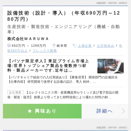
掲載期間
26/07/30～26/08/12
設備技術（設計・導入）（年収690万円～12
80万円）
生産技術・製造技術・エンジニアリング（機械・自動
車）
株式会社ＭＡＲＵＷＡ
650万円 ～ 1299万円
岐阜県
上場企業
土日祝休み
年
収600万以上
フレックス勤務
【パソナ限定求人】東証プライム市場上
場:世界トップシェア製品を複数持つ材
料・製品メーカーです.近年は…
【パソナキャリア経由での入社実績あり】【募集背景】 開発部門の設備担当
【仕事内容】 研究開発で使用する設備の設計、導入 粉砕、…
【エレクトロニクス用・産業機器用セラミック及び電子部品の開
会社概要
発・製造・販売】 創業より培ってきた材料技術により優れた特性の材…
興味あり
詳細へ
掲載期間
26/07/30～26/08/12