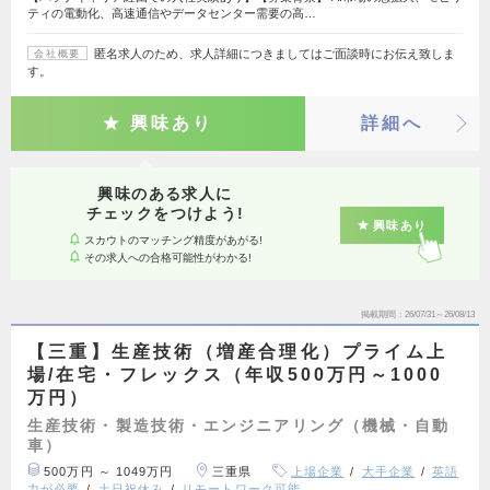
ティの電動化、高速通信やデータセンター需要の高…
匿名求人のため、求人詳細につきましてはご面談時にお伝え致しま
会社概要
す。
興味あり
詳細へ
興味のある求人に
チェックをつけよう!
興味あり
スカウトのマッチング精度があがる!
その求人への合格可能性がわかる!
掲載期間
26/07/31～26/08/13
【三重】生産技術（増産合理化）プライム上
場/在宅・フレックス（年収500万円～1000
万円）
生産技術・製造技術・エンジニアリング（機械・自動
車）
500万円 ～ 1049万円
三重県
上場企業
大手企業
英語
力が必要
土日祝休み
リモートワーク可能