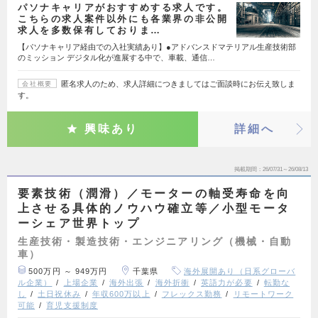
パソナキャリアがおすすめする求人です。
こちらの求人案件以外にも各業界の非公開
求人を多数保有しておりま…
【パソナキャリア経由での入社実績あり】●アドバンスドマテリアル生産技術部
のミッション デジタル化が進展する中で、車載、通信…
匿名求人のため、求人詳細につきましてはご面談時にお伝え致しま
会社概要
す。
興味あり
詳細へ
掲載期間
26/07/31～26/08/13
要素技術（潤滑）／モーターの軸受寿命を向
上させる具体的ノウハウ確立等／小型モータ
ーシェア世界トップ
生産技術・製造技術・エンジニアリング（機械・自動
車）
500万円 ～ 949万円
千葉県
海外展開あり（日系グローバ
ル企業）
上場企業
海外出張
海外折衝
英語力が必要
転勤な
し
土日祝休み
年収600万以上
フレックス勤務
リモートワーク
可能
育児支援制度