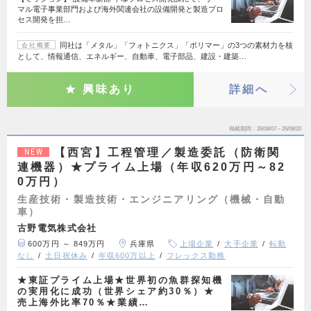
マル電子事業部門および海外関連会社の設備開発と製造プロ
セス開発を担…
同社は「メタル」「フォトニクス」「ポリマー」の3つの素材力を核
会社概要
として、情報通信、エネルギー、自動車、電子部品、建設・建築…
興味あり
詳細へ
掲載期間
26/08/07～26/08/20
【西宮】工程管理／製造委託（防衛関
NEW
連機器）★プライム上場（年収620万円～82
0万円）
生産技術・製造技術・エンジニアリング（機械・自動
車）
古野電気株式会社
600万円 ～ 849万円
兵庫県
上場企業
大手企業
転勤
なし
土日祝休み
年収600万以上
フレックス勤務
★東証プライム上場★世界初の魚群探知機
の実用化に成功（世界シェア約30％）★
売上海外比率70％★業績…