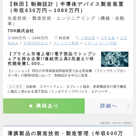
【秋田】制御設計｜半導体デバイス製造装置
（年収630万円～1080万円）
生産技術・製造技術・エンジニアリング（機械・自動
車）
TDK株式会社
600万円 ～ 1099万円
秋田県
上場企業
大手企業
土日
祝休み
年収600万以上
フレックス勤務
リモートワーク可能
【プライム市場上場!/電子部品でトップシ
ェアを誇る企業!/連結売上高2兆超え!/研
究開発費1,000…
【ミッション】 同社の半導体製造関連装置である実装機 （フリップチップボン
ダー等）の開発領域において、制御設計を中心に装置…
自動車、スマートフォン、タブレット端末、産業機器等の電子機器
会社概要
に幅広く使われる電子部品（インダクティブデバイス、エナジーデ…
興味あり
詳細へ
掲載期間
26/07/30～26/08/12
薄膜製品の製造技術・製造管理（年収600万