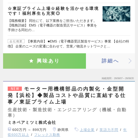
☆東証プライム上場☆経験を活かせる環境
です！福利厚生も充実◎
【職務概要】 同社にて、以下業務をご担当いただきます。
【職務詳細】 EMS（電子機器の製造受託サービス）事業を
手掛ける同社の…
【事業内容】 ■EMS（電子機器受託製造サービス）事業 【会社の特
会社概要
徴】 企業のニーズの変遷に合わせて、営業／物流ネットワークと…
興味あり
詳細へ
掲載期間
26/08/07～26/08/20
モーター用機構部品の内製化・金型開
NEW
発【浜松】◆製品コストや品質に直結する仕
事／東証プライム上場
生産技術・製造技術・エンジニアリング（機械・自動
車）
ミネベアミツミ株式会社
600万円 ～ 899万円
静岡県
上場企業
英語力不問
年
収600万以上
フレックス勤務