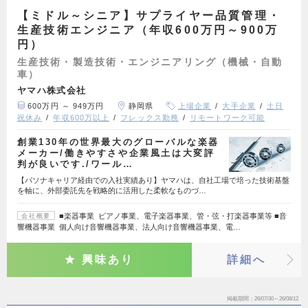
【ミドル～シニア】サプライヤー品質管理・
生産技術エンジニア（年収600万円～900万
円）
生産技術・製造技術・エンジニアリング（機械・自動
車）
ヤマハ株式会社
600万円 ～ 949万円
静岡県
上場企業
大手企業
土日
祝休み
年収600万以上
フレックス勤務
リモートワーク可能
創業130年の世界最大のグローバルな楽器
メーカー/働きやすさや企業風土は大変評
判が良いです./ワール…
【パソナキャリア経由での入社実績あり】ヤマハは、自社工場で培った技術基盤
を軸に、外部委託先を戦略的に活用した柔軟なものづ…
■楽器事業 ピアノ事業、電子楽器事業、管・弦・打楽器事業等 ■音
会社概要
響機器事業 個人向け音響機器事業、法人向け音響機器事業、電…
興味あり
詳細へ
掲載期間
26/07/30～26/08/12