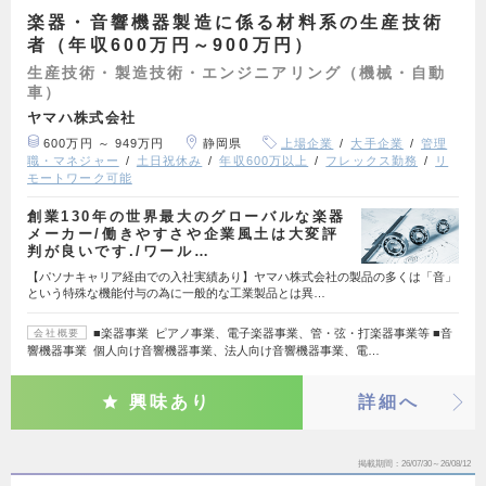
楽器・音響機器製造に係る材料系の生産技術
者（年収600万円～900万円）
生産技術・製造技術・エンジニアリング（機械・自動
車）
ヤマハ株式会社
600万円 ～ 949万円
静岡県
上場企業
大手企業
管理
職・マネジャー
土日祝休み
年収600万以上
フレックス勤務
リ
モートワーク可能
創業130年の世界最大のグローバルな楽器
メーカー/働きやすさや企業風土は大変評
判が良いです./ワール…
【パソナキャリア経由での入社実績あり】ヤマハ株式会社の製品の多くは「音」
という特殊な機能付与の為に一般的な工業製品とは異…
■楽器事業 ピアノ事業、電子楽器事業、管・弦・打楽器事業等 ■音
会社概要
響機器事業 個人向け音響機器事業、法人向け音響機器事業、電…
興味あり
詳細へ
掲載期間
26/07/30～26/08/12