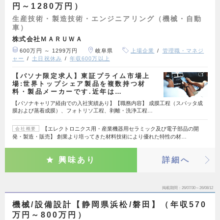
円～1280万円）
生産技術・製造技術・エンジニアリング（機械・自動
車）
株式会社ＭＡＲＵＷＡ
600万円 ～ 1299万円
岐阜県
上場企業
管理職・マネジ
ャー
土日祝休み
年収600万以上
【パソナ限定求人】東証プライム市場上
場:世界トップシェア製品を複数持つ材
料・製品メーカーです.近年は…
【パソナキャリア経由での入社実績あり】【職務内容】 成膜工程（スパッタ成
膜および蒸着成膜）、フォトリソ工程、剥離・洗浄工程…
【エレクトロニクス用・産業機器用セラミック及び電子部品の開
会社概要
発・製造・販売】 創業より培ってきた材料技術により優れた特性の材…
興味あり
詳細へ
掲載期間
26/07/30～26/08/12
機械/設備設計【静岡県浜松/磐田】（年収570
万円～800万円）