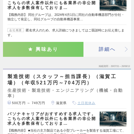
こちらの求人案件以外にも各業界の非公開
求人を多数保有しておりま…
【職務内容】 同社グループは、2024年4月1日に同社の自動車機器部門が分社・
独立して発足し、同社グループの自動車機器事業…
匿名求人のため、求人詳細につきましてはご面談時にお伝え致しま
会社概要
す。
興味あり
詳細へ
掲載期間
26/07/31～26/08/13
製造技術（スタッフ～担当課長）（滋賀工
場）（年収521万円～704万円）
生産技術・製造技術・エンジニアリング（機械・自動
車）
500万円 ～ 749万円
滋賀県
土日祝休み
パソナキャリアがおすすめする求人です。
こちらの求人案件以外にも各業界の非公開
求人を多数保有しておりま…
【職務内容】 ■当社の主力製品である小型ブレーカーを製造する滋賀工場にて、