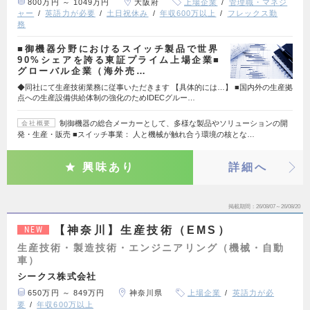
800万円 ～ 1049万円
大阪府
上場企業
管理職・マネジ
ャー
英語力が必要
土日祝休み
年収600万以上
フレックス勤
務
■御機器分野におけるスイッチ製品で世界
90%シェアを誇る東証プライム上場企業■
グローバル企業（海外売…
◆同社にて生産技術業務に従事いただきます 【具体的には…】 ■国内外の生産拠
点への生産設備供給体制の強化のためIDECグルー…
制御機器の総合メーカーとして、多様な製品やソリューションの開
会社概要
発・生産・販売 ■スイッチ事業： 人と機械が触れ合う環境の核とな…
興味あり
詳細へ
掲載期間
26/08/07～26/08/20
【神奈川】生産技術（EMS）
NEW
生産技術・製造技術・エンジニアリング（機械・自動
車）
シークス株式会社
650万円 ～ 849万円
神奈川県
上場企業
英語力が必
要
年収600万以上