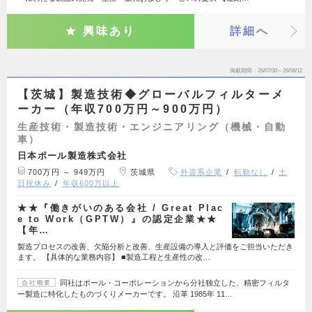
興味あり
詳細へ
掲載期間
26/07/30～26/08/12
【茨城】製造技術◆グローバルフィルターメ
ーカー（年収700万円～900万円）
生産技術・製造技術・エンジニアリング（機械・自動
車）
日本ポール製造株式会社
700万円 ～ 949万円
茨城県
外資系企業
転勤なし
土
日祝休み
年収600万以上
★★『働きがいのある会社 / Great Plac
e to Work（GPTW）』の認定企業★★
【年…
製造プロセスの改善、欠陥分析と改善、生産設備の導入と評価をご担当いただき
ます。 【具体的な業務内容】 ■製造工程と生産性の改…
同社はポール・コーポレーションから分社独立した、精密フィルタ
会社概要
ー製造に特化したものづくりメーカーです。 沿革 1985年 11…