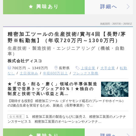
興味あり
詳細へ
掲載期間
26/07/30～26/08/12
精密加工ツールの生産技術/賞与4回【長野/茅
野※転勤無】（年収720万円～1300万円）
生産技術・製造技術・エンジニアリング（機械・自動
車）
株式会社ディスコ
700万円 ～ 1349万円
長野県
上場企業
大手企業
転勤
なし
土日祝休み
年収600万以上
フレックス勤務
★「切る・削る・磨く」領域の半導体製造
装置で世界トップシェア80％！★独自の
制度と技術で高い収益と高…
【期待する役割】 精密加工ツール（ダイヤモンド砥石のブレードやホイール）
の2拠点生産を実現するため、新拠点（長野事業所）で…
1. 精密加工装置の製造ならびに販売 2. 精密加工装置のメンテナ
会社概要
ンスサービス 3. 精密加工装置のオペレーションやメンテナ…
興味あり
詳細へ