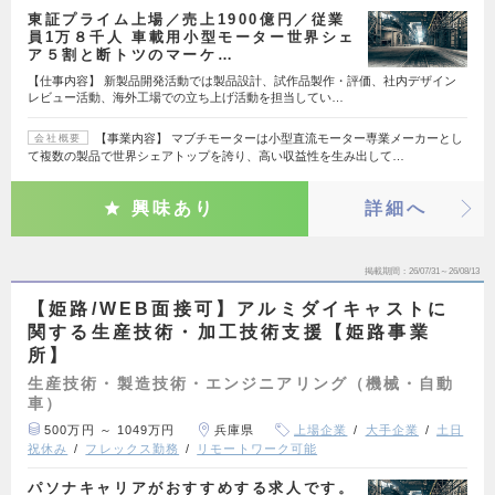
東証プライム上場／売上1900億円／従業
員1万８千人 車載用小型モーター世界シェ
ア５割と断トツのマーケ…
【仕事内容】 新製品開発活動では製品設計、試作品製作・評価、社内デザイン
レビュー活動、海外工場での立ち上げ活動を担当してい…
【事業内容】 マブチモーターは小型直流モーター専業メーカーとし
会社概要
て複数の製品で世界シェアトップを誇り、高い収益性を生み出して…
興味あり
詳細へ
掲載期間
26/07/31～26/08/13
【姫路/WEB面接可】アルミダイキャストに
関する生産技術・加工技術支援【姫路事業
所】
生産技術・製造技術・エンジニアリング（機械・自動
車）
500万円 ～ 1049万円
兵庫県
上場企業
大手企業
土日
祝休み
フレックス勤務
リモートワーク可能
パソナキャリアがおすすめする求人です。