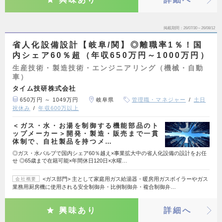
掲載期間
26/07/30～26/08/12
省人化設備設計【岐阜/関】◎離職率1％！国
内シェア60％超（年収650万円～1000万円）
生産技術・製造技術・エンジニアリング（機械・自動
車）
タイム技研株式会社
650万円 ～ 1049万円
岐阜県
管理職・マネジャー
土日
祝休み
年収600万以上
＜ガス・水・お湯を制御する機能部品のト
ップメーカー＞開発・製造・販売まで一貫
体制で、自社製品を持つメ…
◎ガス・水バルブで国内シェア60％越え×事業拡大中の省人化設備の設計をお任
せ ◎65歳まで在籍可能×年間休日120日×水曜…
<ガス部門> 主として家庭用ガス給湯器・暖房用ガスボイラーやガス
会社概要
業務用厨房機に使用される安全制御弁・比例制御弁・複合制御弁…
興味あり
詳細へ