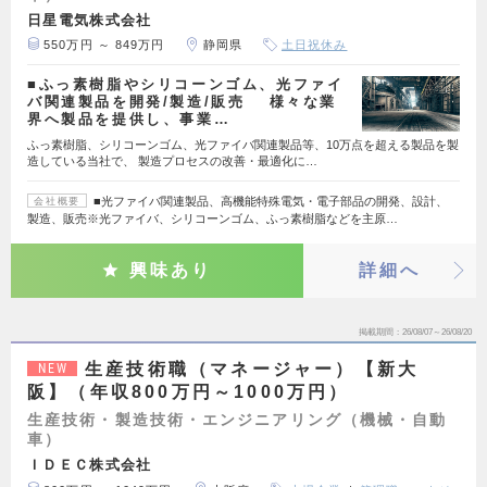
日星電気株式会社
550万円 ～ 849万円
静岡県
土日祝休み
■ふっ素樹脂やシリコーンゴム、光ファイ
バ関連製品を開発/製造/販売 様々な業
界へ製品を提供し、事業…
ふっ素樹脂、シリコーンゴム、光ファイバ関連製品等、10万点を超える製品を製
造している当社で、 製造プロセスの改善・最適化に…
■光ファイバ関連製品、高機能特殊電気・電子部品の開発、設計、
会社概要
製造、販売※光ファイバ、シリコーンゴム、ふっ素樹脂などを主原…
興味あり
詳細へ
掲載期間
26/08/07～26/08/20
生産技術職（マネージャー）【新大
NEW
阪】（年収800万円～1000万円）
生産技術・製造技術・エンジニアリング（機械・自動
車）
ＩＤＥＣ株式会社