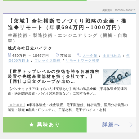
掲載期間
26/07/30～26/08/12
【茨城】全社横断モノづくり戦略の企画・推
進◆リモート（年収694万円～1000万円）
生産技術・製造技術・エンジニアリング（機械・自動
車）
株式会社日立ハイテク
650万円 ～ 1049万円
茨城県
大手企業
土日祝休み
年
収600万以上
フレックス勤務
リモートワーク可能
【世界トップレベルの技術を誇る各種精密
装置や先端産業部材を扱う会社です。】
【同社は日立グループが進め…
【パソナキャリア経由での入社実績あり】当社の製品全般（半導体製造関連装
置・医用関連装置・バイオ関連装置など）に関するモノ…
■半導体製造・検査装置、電子顕微鏡、解析装置、医用分析装置の
会社概要
製造・販売 ■産業・ITシステム、工業材料、電子デバイス・材料…
興味あり
詳細へ