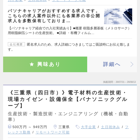
パソナキャリアがおすすめする求人です。
こちらの求人案件以外にも各業界の非公開
求人を多数保有しておりま…
【パソナキャリア経由での入社実績あり】■概要 樹脂多層基板（メトロサーク）
用樹脂銅箔シートの生産技術。 ■詳細 ・有機フィルム…
匿名求人のため、求人詳細につきましてはご面談時にお伝え致しま
会社概要
す。
興味あり
詳細へ
掲載期間
26/07/31～26/08/13
《三重県（四日市）》電子材料の生産技術・
現場カイゼン・設備保全【パナソニックグル
ープ】
生産技術・製造技術・エンジニアリング（機械・自動
車）
500万円 ～ 949万円
三重県
大手企業
土日祝休み
フ
レックス勤務
リモートワーク可能