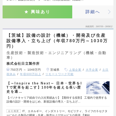
興味あり
詳細へ
掲載期間
26/07/30～26/08/12
【茨城】設備の設計（機械）・開発及び生産
設備導入・立ち上げ（年収780万円～1030万
円）
生産技術・製造技術・エンジニアリング（機械・自動
車）
株式会社日立製作所
750万円 ～ 1049万円
茨城県
上場企業
大手企業
土日
祝休み
年収600万以上
リモートワーク可能
【～Inspire the Next～ 日本・世界をI
Tで変革を起こす】100年を超える長い歴
史を通…
【パソナキャリア経由での入社実績あり】【期待する役割】 工場内で使用する
設備の設計・開発をはじめ、新規設備の導入・立ち上げ…
IT、エネルギー、インダストリー、モビリティ、ライフの５セクタ
会社概要
ーにわたる製品の開発・生産・販売およびサービスの提供 【連結…