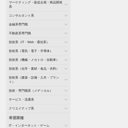
マーケティング・販促企画・商品開発
系
コンサルタント系
金融系専門職
不動産系専門職
技術系（IT・Web・通信系）
技術系（電気・電子・半導体）
技術系（機械・メカトロ・自動車）
技術系（化学・素材・食品・衣料）
技術系（建築・設備・土木・プラン
ト）
技術・専門職系（メディカル）
サービス・流通系
クリエイティブ系
希望業種
IT・インターネット・ゲーム