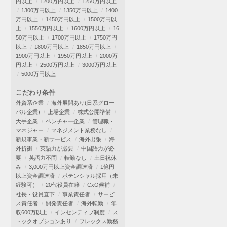
円以上
1200万円以上
1250万円以上
1300万円以上
1350万円以上
1400
万円以上
1450万円以上
1500万円以
上
1550万円以上
1600万円以上
16
50万円以上
1700万円以上
1750万円
以上
1800万円以上
1850万円以上
1900万円以上
1950万円以上
2000万
円以上
2500万円以上
3000万円以上
5000万円以上
こだわり条件
外資系企業
海外展開あり(日系グロー
バル企業)
上場企業
株式公開準備
大手企業
ベンチャー企業
管理職・
マネジャー
マネジメント業務なし
新規事業・新サービス
海外出張
海
外折衝
英語力が必要
中国語力が必
要
英語力不問
転勤なし
土日祝休
み
3,000万円以上資金調達済
1億円
以上資金調達済
ポテンシャル採用（未
経験可）
20代役員在籍
CxO候補
社長・役員直下
事業責任者
サービ
ス責任者
開発責任者
海外転勤
年
収600万以上
インセンティブ制度
ス
トックオプションあり
フレックス勤務