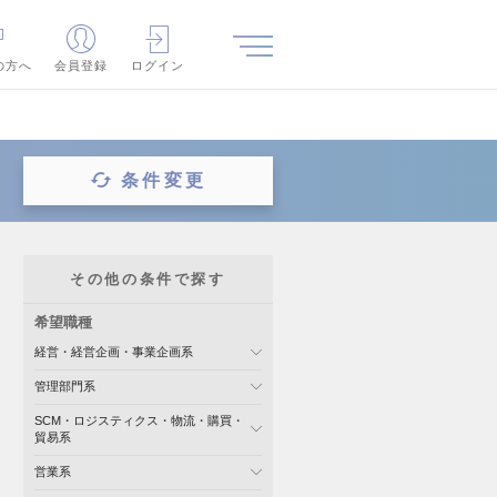
の方へ
会員登録
ログイン
条件変更
その他の条件で探す
希望職種
経営・経営企画・事業企画系
管理部門系
SCM・ロジスティクス・物流・購買・
貿易系
営業系