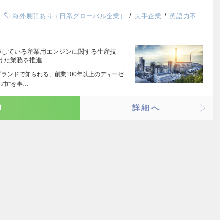
海外展開あり（日系グローバル企業）
大手企業
英語力不
得している産業用エンジンに関する生産技
けた業務を推進…
ブランドで知られる、創業100年以上のディーゼ
都市”を事…
り
詳細へ