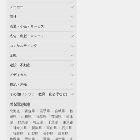
メーカー
商社
流通・小売・サービス
広告・出版・マスコミ
コンサルティング
金融
建設・不動産
メディカル
物流・運輸
その他(インフラ・教育・官公庁など)
希望勤務地
北海道
青森県
岩手県
宮城県
秋
田県
山形県
福島県
茨城県
栃木
県
群馬県
埼玉県
千葉県
東京都
神奈川県
新潟県
富山県
石川県
福井県
山梨県
長野県
岐阜県
静岡県
愛知県
三重県
滋賀県
京