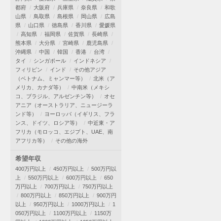
都府
大阪府
兵庫県
奈良県
和歌
山県
鳥取県
島根県
岡山県
広島
県
山口県
徳島県
香川県
愛媛県
高知県
福岡県
佐賀県
長崎県
熊本県
大分県
宮崎県
鹿児島県
沖縄県
中国
韓国
香港
台湾
タイ
シンガポール
インドネシア
フィリピン
インド
その他アジア
（ベトナム、ミャンマー等）
北米（ア
メリカ、カナダ等）
中南米（メキシ
コ、ブラジル、アルゼンチン等）
オセ
アニア（オーストラリア、ニュージーラ
ンド等）
ヨーロッパ（イギリス、フラ
ンス、ドイツ、ロシア等）
中近東・ア
フリカ（モロッコ、エジプト、UAE、南
アフリカ等）
その他の海外
希望年収
400万円以上
450万円以上
500万円以
上
550万円以上
600万円以上
650
万円以上
700万円以上
750万円以上
800万円以上
850万円以上
900万円
以上
950万円以上
1000万円以上
1
050万円以上
1100万円以上
1150万