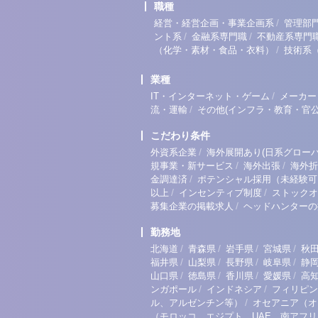
職種
/
経営・経営企画・事業企画系
管理部
/
/
ント系
金融系専門職
不動産系専門
/
（化学・素材・食品・衣料）
技術系
業種
/
IT・インターネット・ゲーム
メーカー
/
流・運輸
その他(インフラ・教育・官公
こだわり条件
/
外資系企業
海外展開あり(日系グローバ
/
/
規事業・新サービス
海外出張
海外折
/
金調達済
ポテンシャル採用（未経験可
/
/
以上
インセンティブ制度
ストックオ
/
募集企業の掲載求人
ヘッドハンターの
勤務地
/
/
/
/
北海道
青森県
岩手県
宮城県
秋
/
/
/
/
福井県
山梨県
長野県
岐阜県
静
/
/
/
/
山口県
徳島県
香川県
愛媛県
高
/
/
ンガポール
インドネシア
フィリピン
/
ル、アルゼンチン等）
オセアニア（オ
（モロッコ、エジプト、UAE、南アフ