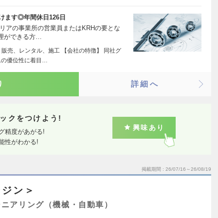
けます◎年間休日126日
リアの事業所の営業員またはKRHの要とな
理ができる方…
、販売、レンタル、施工 【会社の特徴】 同社グ
ムの優位性に着目…
り
詳細へ
ックをつけよう!
興味あり
グ精度があがる!
能性がわかる!
掲載期間
26/07/16～26/08/19
ンジン＞
ジニアリング（機械・自動車）