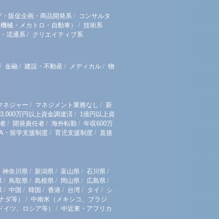
/
グ・販促企画・商品開発系
コンサルタ
/
（機械・メカトロ・自動車）
技術系
/
・流通系
クリエイティブ系
/
/
/
/
金融
建設・不動産
メディカル
物
/
/
マネジャー
マネジメント業務なし
新
/
3,000万円以上資金調達済
1億円以上資
/
/
/
者
開発責任者
海外転勤
年収600万
/
/
BA・留学支援制度
育児支援制度
直接
/
/
/
/
神奈川県
新潟県
富山県
石川県
/
/
/
/
/
県
鳥取県
島根県
岡山県
広島県
/
/
/
/
/
/
県
中国
韓国
香港
台湾
タイ
シ
/
ナダ等）
中南米（メキシコ、ブラジ
/
ドイツ、ロシア等）
中近東・アフリカ