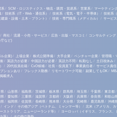
/
/
/
門系
SCM・ロジスティクス・物流・購買・貿易系
営業系
マーケティン
/
/
/
職
技術系（IT・Web・通信系）
技術系（電気・電子・半導体）
技術系
/
/
（建築・設備・土木・プラント）
技術・専門職系（メディカル）
サービス
/
/
/
/
商社
流通・小売・サービス
広告・出版・マスコミ
コンサルティング
庁など)
/
/
/
/
/
ル企業)
上場企業
株式公開準備
大手企業
ベンチャー企業
管理職・
/
/
/
/
/
/
衝
英語力が必要
中国語力が必要
英語力不問
転勤なし
土日祝休み
/
/
/
/
/
）
20代役員在籍
CxO候補
社長・役員直下
事業責任者
サービス責任
/
/
/
/
プションあり
フレックス勤務
リモートワーク可能
副業してもOK
M
掲載求人
/
/
/
/
/
/
/
/
/
田県
山形県
福島県
茨城県
栃木県
群馬県
埼玉県
千葉県
東京都
/
/
/
/
/
/
/
/
岡県
愛知県
三重県
滋賀県
京都府
大阪府
兵庫県
奈良県
和歌山
/
/
/
/
/
/
/
/
知県
福岡県
佐賀県
長崎県
熊本県
大分県
宮崎県
鹿児島県
沖縄
/
/
/
インド
その他アジア（ベトナム、ミャンマー等）
北米（アメリカ、カ
/
ーストラリア、ニュージーランド等）
ヨーロッパ（イギリス、フランス、
/
リカ等）
その他の海外