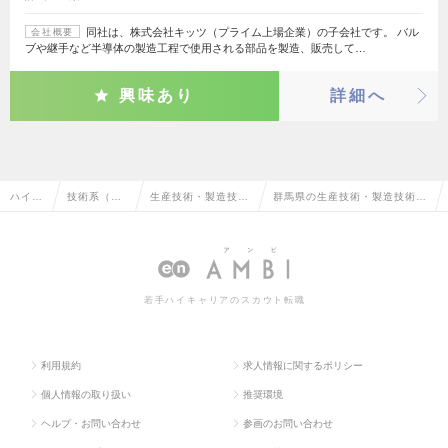
同社は、株式会社キッツ（プライム上場企業）の子会社です。 バル
会社概要
ブや継手など半導体の製造工程で使用される部品を製造、販売して…
興味あり
詳細へ
ハイク
技術系（機
生産技術・製造技
群馬県の生産技術・製造技術・
ラス求
械・メカト
術・エンジニアリン
エンジニアリング（機械・自動
人TOP
ロ・自動
グ（機械・自動車）
車）の転職・求人情報一覧
車）
若手ハイキャリアのスカウト転職
利用規約
求人情報に関するポリシー
個人情報の取り扱い
推奨環境
ヘルプ・お問い合わせ
参画のお問い合わせ