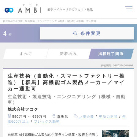
若手ハイキャリアのスカウト転職
群馬県の生産技術・製造技術・エンジニアリング（機械・自動車）の転職・求人情報
4
条件変更
件
すべて
新着のみ
掲載終了間近
掲載期間
26/07/24～26/08/06
生産技術（自動化・スマートファクトリー推
進）【群馬】高機能ゴム製品メーカー／マイ
カー通勤可
生産技術・製造技術・エンジニアリング（機械・自動
車）
株式会社フコク
550万円 ～ 699万円
群馬県
上場企業
英語力不問
年
収600万以上
フレックス勤務
自動車向け高機能ゴム製品の生産ライン構築・改善を担当し