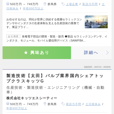
500万円 ～ 749万円
群馬県
上場企業
英語力不問
土
日祝休み
年収600万以上
お任せするのは、同社が世界に供給する積層セラミックコン
デンサやインダクタの生産体制を支える生産技術の業務で
す。東証プライ…
各種電子部品の開発・製造・販売 ◆製品 セラミックコンデンサ、イ
会社概要
ンダクタ、モジュール、モバイル通信用デバイス（SAW/FBA…
興味あり
詳細へ
掲載期間
26/07/24～26/08/06
製造技術【太田】バルブ業界国内シェアトッ
プクラスキッツG
生産技術・製造技術・エンジニアリング（機械・自動
車）
株式会社キッツエスシーティー
500万円 ～ 749万円
群馬県
英語力不問
土日祝休み
年収600万以上