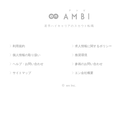
ラス求
械・メカト
術・エンジニアリン
エンジニアリング（機械・自動
人TOP
ロ・自動
グ（機械・自動車）
車）の転職・求人情報一覧
車）
若手ハイキャリアのスカウト転職
利用規約
求人情報に関するポリシー
個人情報の取り扱い
推奨環境
ヘルプ・お問い合わせ
参画のお問い合わせ
サイトマップ
エン会社概要
©
en Inc.