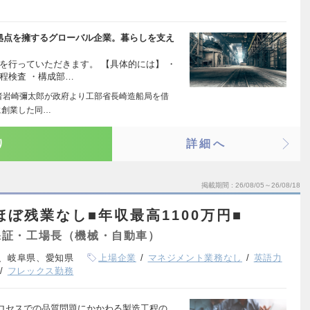
の拠点を擁するグローバル企業。暮らしを支え
を行っていただきます。 【具体的には】 ・
程検査 ・構成部…
業者岩崎彌太郎が政府より工部省長崎造船局を借
に創業した同…
り
詳細へ
掲載期間
26/08/05～26/08/18
ほぼ残業なし■年収最高1100万円■
保証・工場長（機械・自動車）
、岐阜県、愛知県
上場企業
マネジメント業務なし
英語力
フレックス勤務
ロセスでの品質問題にかかわる製造工程の