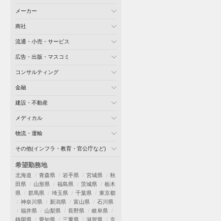
メーカー
商社
流通・小売・サービス
広告・出版・マスコミ
コンサルティング
金融
建設・不動産
メディカル
物流・運輸
その他(インフラ・教育・官公庁など)
希望勤務地
北海道
青森県
岩手県
宮城県
秋
田県
山形県
福島県
茨城県
栃木
県
群馬県
埼玉県
千葉県
東京都
神奈川県
新潟県
富山県
石川県
福井県
山梨県
長野県
岐阜県
静岡県
愛知県
三重県
滋賀県
京