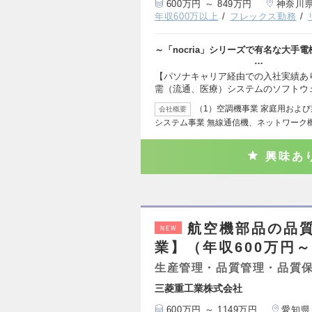
600万円 ～ 849万円
神奈川
年収600万以上
フレックス勤務
～「nocria」シリー
…
【パソナキャリア経由での入社実績あ
需（流通、医療）システムのソフトウ
（1）空調機事業 家庭用およ
会社概要
システム事業 無線通信機、ネットワーク機
興味あ
航空機部品の品質
NEW
業】（年収600万円～
生産管理・品質管理・品質
三菱重工業株式会社
600万円 ～ 1149万円
愛知県