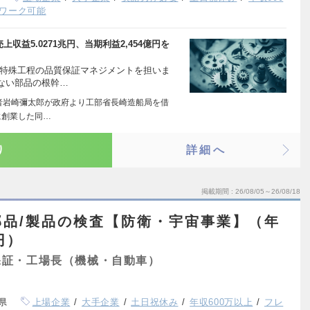
ワーク可能
上収益5.0271兆円、当期利益2,454億円を
る特殊工程の品質保証マネジメントを担いま
ない部品の根幹…
業者岩崎彌太郎が政府より工部省長崎造船局を借
に創業した同…
り
詳細へ
掲載期間
26/08/05～26/08/18
部品/製品の検査【防衛・宇宙事業】（年
円）
保証・工場長（機械・自動車）
県
上場企業
大手企業
土日祝休み
年収600万以上
フレ