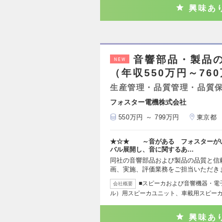
興味あ
音響部品・製品
NEW
（年収550万円～76
生産管理・品質管理・品質
フォスター電機株式会社
550万円 ～ 799万円
東京都
★☆★ ～音がある フォスターがい
バル展開し、音に関するあ…
同社の音響部品および製品の品質と信
画、実施、評価業務をご担当いただき
■スピーカおよび音響機器・電
会社概要
ル）用スピーカユニット、車載用スピー
興味あ