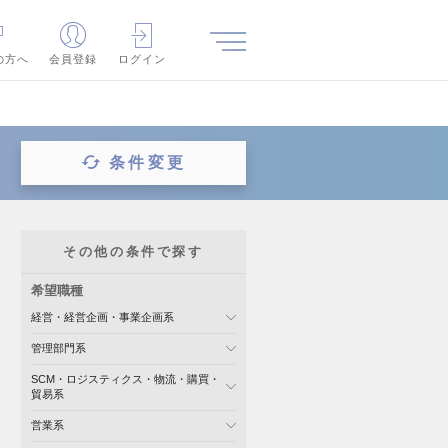
の方へ
会員登録
ログイン
条件変更
その他の条件で探す
希望職種
経営・経営企画・事業企画系
管理部門系
SCM・ロジスティクス・物流・購買・
貿易系
営業系