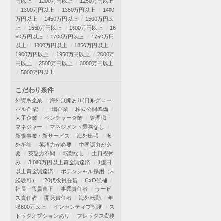
円以上
1200万円以上
1250万円以上
1300万円以上
1350万円以上
1400
万円以上
1450万円以上
1500万円以
上
1550万円以上
1600万円以上
16
50万円以上
1700万円以上
1750万円
以上
1800万円以上
1850万円以上
1900万円以上
1950万円以上
2000万
円以上
2500万円以上
3000万円以上
5000万円以上
こだわり条件
外資系企業
海外展開あり(日系グロー
バル企業)
上場企業
株式公開準備
大手企業
ベンチャー企業
管理職・
マネジャー
マネジメント業務なし
新規事業・新サービス
海外出張
海
外折衝
英語力が必要
中国語力が必
要
英語力不問
転勤なし
土日祝休
み
3,000万円以上資金調達済
1億円
以上資金調達済
ポテンシャル採用（未
経験可）
20代役員在籍
CxO候補
社長・役員直下
事業責任者
サービ
ス責任者
開発責任者
海外転勤
年
収600万以上
インセンティブ制度
ス
トックオプションあり
フレックス勤務