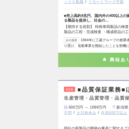
ックス勤務
リモートワーク可能
■売上高約4兆円、国内外の400以上
る製品を提供し、社会の…
【期待する役割】 特殊車両製品の検査
製品の工程・完成検査 ・構成部品の工
1884年に三菱グループの創
会社概要
り受け、造船事業を開始したことを契機
興味あ
■品質保証業務■
NEW
生産管理・品質管理・品質
600万円 ～ 1099万円
新潟県
不問
土日祝休み
年収600万以上
同社の新製品の開発や量産に関するプ