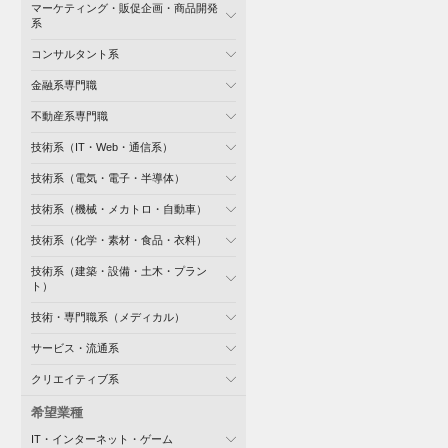
マーケティング・販促企画・商品開発
系
コンサルタント系
金融系専門職
不動産系専門職
技術系（IT・Web・通信系）
技術系（電気・電子・半導体）
技術系（機械・メカトロ・自動車）
技術系（化学・素材・食品・衣料）
技術系（建築・設備・土木・プラン
ト）
技術・専門職系（メディカル）
サービス・流通系
クリエイティブ系
希望業種
IT・インターネット・ゲーム