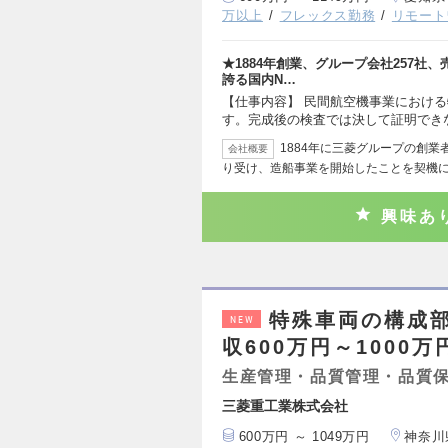
万以上
フレックス勤務
リモート
★1884年創業、グループ会社257社、売
誇る国内N…
【仕事内容】 民間航空機事業におけ
す。完成後の検査では決して証明でき
1884年に三菱グループの創
会社概要
り受け、造船事業を開始したことを契機
興味あ
特殊車両の構成
NEW
収600万円～1000万
生産管理・品質管理・品質
三菱重工業株式会社
600万円 ～ 1049万円
神奈川