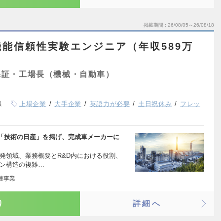
掲載期間
26/08/05～26/08/18
能信頼性実験エンジニア（年収589万
保証・工場長（機械・自動車）
県
上場企業
大手企業
英語力が必要
土日祝休み
フレッ
「技術の日産」を掲げ、完成車メーカーに
発領域、業務概要とR&D内における役割、
イン構造の複雑…
連事業
り
詳細へ