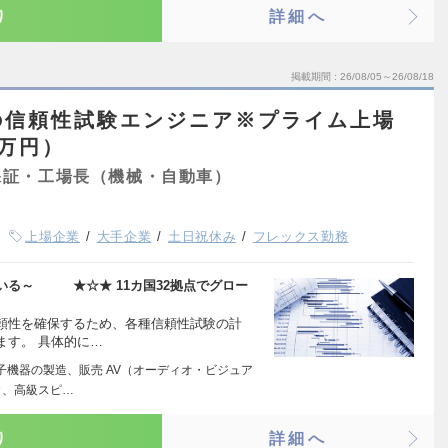
り
詳細へ
掲載期間
26/08/05～26/08/18
の信頼性試験エンジニア※プライム上場
0万円）
保証・工場長（機械・自動車）
上場企業
大手企業
土日祝休み
フレックス勤務
る～ ★☆★ 11カ国32拠点でグロー
頼性を確保するため、各種信頼性試験の計
ます。 具体的に…
子機器の製造、販売 AV（オーディオ・ビジュア
カ、高級スピ…
り
詳細へ