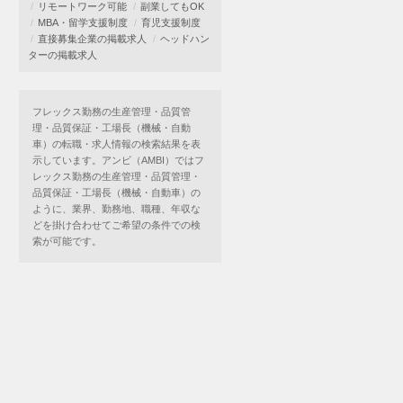
リモートワーク可能
副業してもOK
MBA・留学支援制度
育児支援制度
直接募集企業の掲載求人
ヘッドハン
ターの掲載求人
フレックス勤務の生産管理・品質管
理・品質保証・工場長（機械・自動
車）の転職・求人情報の検索結果を表
示しています。アンビ（AMBI）ではフ
レックス勤務の生産管理・品質管理・
品質保証・工場長（機械・自動車）の
ように、業界、勤務地、職種、年収な
どを掛け合わせてご希望の条件での検
索が可能です。