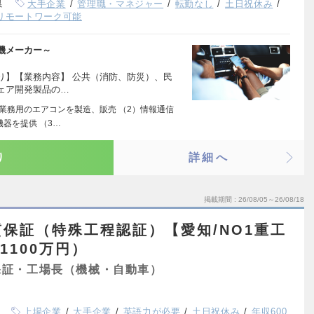
県
大手企業
管理職・マネジャー
転勤なし
土日祝休み
リモートワーク可能
ズで有名な大手電機メーカー～
り】【業務内容】 公共（消防、防災）、民
ェア開発製品の…
び業務用のエアコンを製造、販売 （2）情報通信
器を提供 （3…
り
詳細へ
掲載期間
26/08/05～26/08/18
保証（特殊工程認証）【愛知/NO1重工
1100万円）
保証・工場長（機械・自動車）
上場企業
大手企業
英語力が必要
土日祝休み
年収600