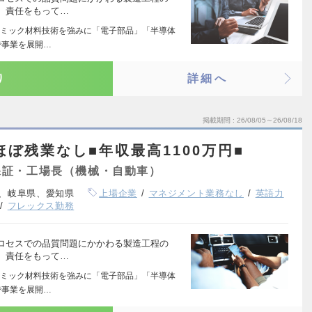
、責任をもって…
ミック材料技術を強みに「電子部品」「半導体
で事業を展開…
り
詳細へ
掲載期間
26/08/05～26/08/18
ほぼ残業なし■年収最高1100万円■
保証・工場長（機械・自動車）
、岐阜県、愛知県
上場企業
マネジメント業務なし
英語力
フレックス勤務
ロセスでの品質問題にかかわる製造工程の
、責任をもって…
ミック材料技術を強みに「電子部品」「半導体
で事業を展開…