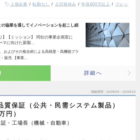
上場企業
転勤なし
土日祝休み
年収600万以上
フレッ
との協業を通してイノベーションを起こし続
り】【ミッション】 同社の事業企画室に
ーマに向けた新製…
、およびその複合材による高精度・高機能プラ
・販売 【事業…
り
詳細へ
掲載期間
26/08/05～26/08/18
】品質保証（公共・民需システム製品）
0万円）
保証・工場長（機械・自動車）