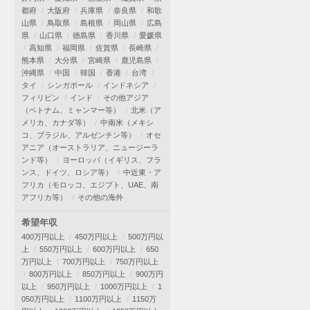
都府
大阪府
兵庫県
奈良県
和歌
山県
鳥取県
島根県
岡山県
広島
県
山口県
徳島県
香川県
愛媛県
高知県
福岡県
佐賀県
長崎県
熊本県
大分県
宮崎県
鹿児島県
沖縄県
中国
韓国
香港
台湾
タイ
シンガポール
インドネシア
フィリピン
インド
その他アジア
（ベトナム、ミャンマー等）
北米（ア
メリカ、カナダ等）
中南米（メキシ
コ、ブラジル、アルゼンチン等）
オセ
アニア（オーストラリア、ニュージーラ
ンド等）
ヨーロッパ（イギリス、フラ
ンス、ドイツ、ロシア等）
中近東・ア
フリカ（モロッコ、エジプト、UAE、南
アフリカ等）
その他の海外
希望年収
400万円以上
450万円以上
500万円以
上
550万円以上
600万円以上
650
万円以上
700万円以上
750万円以上
800万円以上
850万円以上
900万円
以上
950万円以上
1000万円以上
1
050万円以上
1100万円以上
1150万