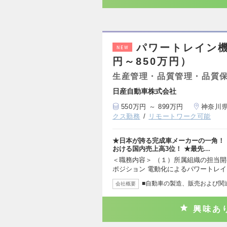
パワートレイン機
NEW
円～850万円）
生産管理・品質管理・品質
日産自動車株式会社
550万円 ～ 899万円
神奈川
クス勤務
リモートワーク可能
★日本が誇る完成車メーカーの一角！
おける国内売上高3位！ ★最先…
＜職務内容＞ （１）所属組織の担当開
ポジション 電動化によるパワートレ
■自動車の製造、販売および関
会社概要
興味あ