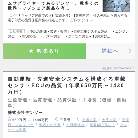
ムサプライヤーであるデンソー。数多くの
世界トップシェア製品を有…
【パソナキャリア経由での入社実績あり】【業務内容】 仕入先様から購入する
電子部品の品質保証業務を推進します。 以下の（１）～…
【下記の開発・製造・販売】 ■自動車用システム製品 ・エンジン
会社概要
関係 ・空調関係 ・ボデー関係 ・走行安全関係 ■ITS関連製…
興味あり
詳細へ
掲載期間
26/07/30～26/08/12
自動運転・先進安全システムを構成する車載
センサ・ECUの品質（年収650万円～1430
万円）
生産管理・品質管理・品質保証・工場長（機械・自動
車）
株式会社デンソー
650万円 ～ 1449万円
三重県
上場企業
大手企業
管理
職・マネジャー
英語力が必要
土日祝休み
年収600万以上
フレ
ックス勤務