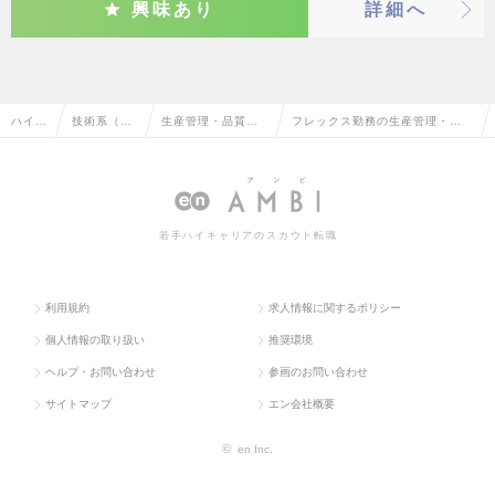
興味あり
詳細へ
ハイク
技術系（機
生産管理・品質管
フレックス勤務の生産管理・品
ラス求
械・メカト
理・品質保証・工
質管理・品質保証・工場長（機
人TO
ロ・自動
場長（機械・自動
械・自動車）の転職・求人情報
P
車）
車）
一覧
若手ハイキャリアのスカウト転職
利用規約
求人情報に関するポリシー
個人情報の取り扱い
推奨環境
ヘルプ・お問い合わせ
参画のお問い合わせ
サイトマップ
エン会社概要
©
en Inc.