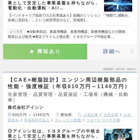
業として安定した事業基盤を持ちながら、
電動化・自動運転・AI/…
【パソナキャリア経由での入社実績あり】組織のミッション 「"移動"に感動を、
未来に笑顔を。」という経営理念のもと、安城第1…
■自動車部品、家庭用機器、産業用機器、医療用機器などの開発、
会社概要
製造および販売 ■東証プライム上場企業、トヨタグループ中核企業…
興味あり
詳細へ
掲載期間
26/07/30～26/08/12
【CAE×樹脂設計】エンジン周辺樹脂部品の
性能・強度検証（年収610万円～1140万円）
生産管理・品質管理・品質保証・工場長（機械・自動
車）
株式会社アイシン
600万円 ～ 1149万円
愛知県
上場企業
大手企業
土日
祝休み
年収600万以上
フレックス勤務
リモートワーク可能
◎アイシン社は、トヨタグループの中核企
業として安定した事業基盤を持ちながら、