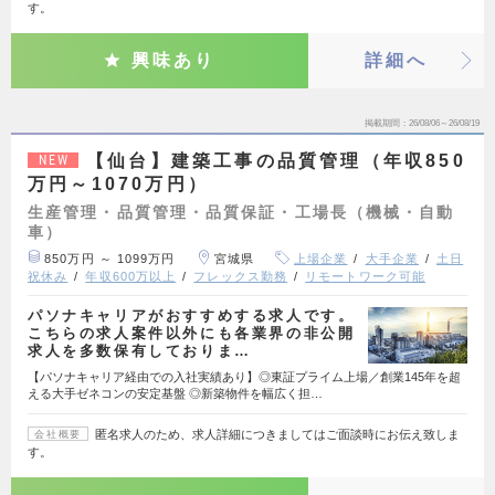
す。
興味あり
詳細へ
掲載期間
26/08/06～26/08/19
【仙台】建築工事の品質管理（年収850
NEW
万円～1070万円）
生産管理・品質管理・品質保証・工場長（機械・自動
車）
850万円 ～ 1099万円
宮城県
上場企業
大手企業
土日
祝休み
年収600万以上
フレックス勤務
リモートワーク可能
パソナキャリアがおすすめする求人です。
こちらの求人案件以外にも各業界の非公開
求人を多数保有しておりま…
【パソナキャリア経由での入社実績あり】◎東証プライム上場／創業145年を超
える大手ゼネコンの安定基盤 ◎新築物件を幅広く担…
匿名求人のため、求人詳細につきましてはご面談時にお伝え致しま
会社概要
す。