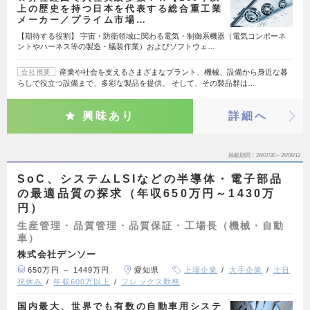
上の歴史を持つ日本を代表する総合重工業
メーカー／プライム市場…
【期待する役割】 宇宙・防衛領域に関わる電気・制御系機器（電気コンポーネ
ントやハーネス等の製造・艤装作業）およびソフトウェ…
産業や社会を支えるさまざまなプラント、機械、設備から身近な暮
会社概要
らしで役立つ設備まで、多彩な製品を提供。 そして、その製品群は…
興味あり
詳細へ
掲載期間
26/07/30～26/08/12
SoC、システムLSIなどの半導体・電子部品
の最適品質の探求（年収650万円～1430万
円）
生産管理・品質管理・品質保証・工場長（機械・自動
車）
株式会社デンソー
650万円 ～ 1449万円
愛知県
上場企業
大手企業
土日
祝休み
年収600万以上
フレックス勤務
国内最大、世界でも有数の自動車用システ