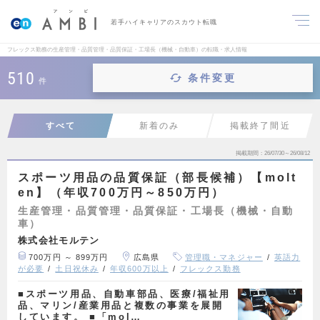
若手ハイキャリアのスカウト転職
フレックス勤務の生産管理・品質管理・品質保証・工場長（機械・自動車）の転職・求人情報
510
条件変更
件
すべて
新着のみ
掲載終了間近
掲載期間
26/07/30～26/08/12
スポーツ用品の品質保証（部長候補）【molt
en】（年収700万円～850万円）
生産管理・品質管理・品質保証・工場長（機械・自動
車）
株式会社モルテン
700万円 ～ 899万円
広島県
管理職・マネジャー
英語力
が必要
土日祝休み
年収600万以上
フレックス勤務
■スポーツ用品、自動車部品、医療/福祉用
品、マリン/産業用品と複数の事業を展開
しています。 ■「mol…