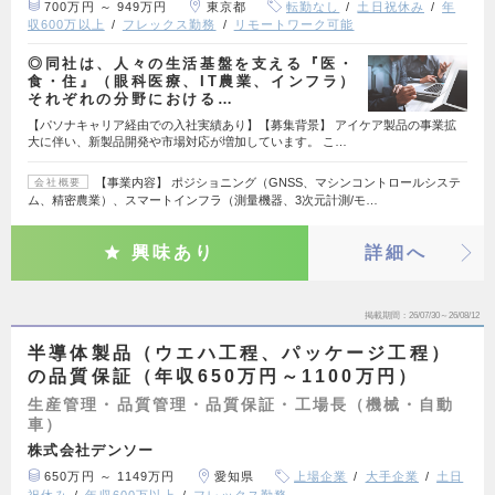
700万円 ～ 949万円
東京都
転勤なし
土日祝休み
年
収600万以上
フレックス勤務
リモートワーク可能
◎同社は、人々の生活基盤を支える『医・
食・住』（眼科医療、IT農業、インフラ）
それぞれの分野における…
【パソナキャリア経由での入社実績あり】【募集背景】 アイケア製品の事業拡
大に伴い、新製品開発や市場対応が増加しています。 こ…
【事業内容】 ポジショニング（GNSS、マシンコントロールシステ
会社概要
ム、精密農業）、スマートインフラ（測量機器、3次元計測/モ…
興味あり
詳細へ
掲載期間
26/07/30～26/08/12
半導体製品（ウエハ工程、パッケージ工程）
の品質保証（年収650万円～1100万円）
生産管理・品質管理・品質保証・工場長（機械・自動
車）
株式会社デンソー
650万円 ～ 1149万円
愛知県
上場企業
大手企業
土日
祝休み
年収600万以上
フレックス勤務