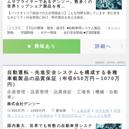
ムサプライヤーであるデンソー。数多くの
世界トップシェア製品を有…
【パソナキャリア経由での入社実績あり】こんな仲間を探しています 安心安全
なモビリティ社会実現に向け、時代進化を支える統合…
【下記の開発・製造・販売】 ■自動車用システム製品 ・エンジン
会社概要
関係 ・空調関係 ・ボデー関係 ・走行安全関係 ■ITS関連製…
興味あり
詳細へ
掲載期間
26/07/30～26/08/12
自動運転・先進安全システムを構成する各種
車載製品の品質保証（年収650万円～1070万
円）
生産管理・品質管理・品質保証・工場長（機械・自動
車）
株式会社デンソー
650万円 ～ 1099万円
愛知県
上場企業
大手企業
管理
職・マネジャー
土日祝休み
年収600万以上
フレックス勤務
国内最大、世界でも有数の自動車用システ