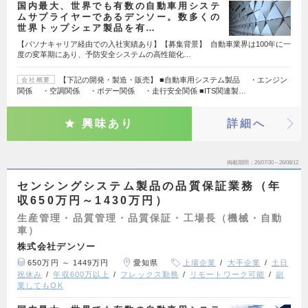
国内最大、世界でも有数の自動車用システ
ムサプライヤーであるデンソー。数多くの
世界トップシェア製品を有…
【パソナキャリア経由での入社実績あり】【募集背景】 自動車業界は100年に一
度の変革期にあり、予防安全システムの高性能化…
【下記の開発・製造・販売】 ■自動車用システム製品 ・エンジン
会社概要
関係 ・空調関係 ・ボデー関係 ・走行安全関係 ■ITS関連製…
興味あり
詳細へ
掲載期間
26/07/30～26/08/12
センシングシステム製品の品質保証業務（年
収650万円～1430万円）
生産管理・品質管理・品質保証・工場長（機械・自動
車）
株式会社デンソー
650万円 ～ 1449万円
愛知県
上場企業
大手企業
土日
祝休み
年収600万以上
フレックス勤務
リモートワーク可能
副
業してもOK