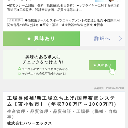
■顧客クレーム対応、分析（原因解析/要因分析） ■サプライヤーに対する是正処
置対応 ■工程監査、設計審査参画、品質指導等によ…
◆競技用ボールとスポーツエキップメントの製造と販売 ◆自動車用
会社概要
関連部品の製造と販売 ◆医療・福祉・健康機器の製造と販売 ◆親水…
興味あり
詳細へ
興味のある求人に
チェックをつけよう!
興味あり
スカウトのマッチング精度があがる!
その求人への合格可能性がわかる!
掲載期間
26/07/30～26/08/12
工場長候補/新工場立ち上げ/国産蓄電システ
ム【苫小牧市】（年収700万円～1000万円）
生産管理・品質管理・品質保証・工場長（機械・自動
車）
株式会社パワーエックス