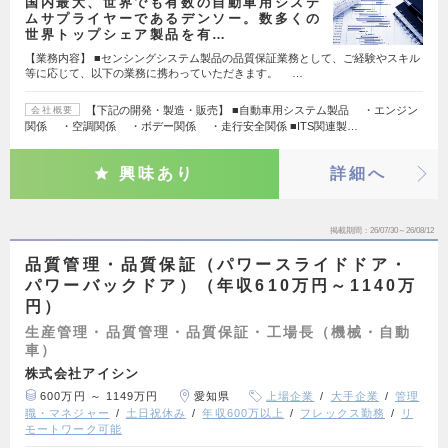
国内最大、世界でも有数の自動車用システ
ムサプライヤーであるデンソー。数多くの
世界トップシェア製品を有…
【業務内容】 ■センシングシステム製品の品質保証業務として、ご経験やスキル
等に応じて、以下の業務に携わっていただきます。 …
【下記の開発・製造・販売】 ■自動車用システム製品 ・エンジン
会社概要
関係 ・空調関係 ・ボデー関係 ・走行安全関係 ■ITS関連製…
興味あり
詳細へ
掲載期間
26/07/30～26/08/12
品質管理・品質保証（パワースライドドア・
パワーバックドア）（年収610万円～1140万
円）
生産管理・品質管理・品質保証・工場長（機械・自動
車）
株式会社アイシン
600万円 ～ 1149万円
愛知県
上場企業
大手企業
管理
職・マネジャー
土日祝休み
年収600万以上
フレックス勤務
リ
モートワーク可能