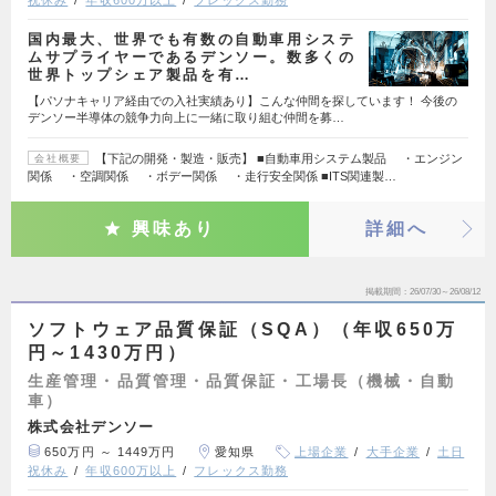
国内最大、世界でも有数の自動車用システ
ムサプライヤーであるデンソー。数多くの
世界トップシェア製品を有…
【パソナキャリア経由での入社実績あり】こんな仲間を探しています！ 今後の
デンソー半導体の競争力向上に一緒に取り組む仲間を募…
【下記の開発・製造・販売】 ■自動車用システム製品 ・エンジン
会社概要
関係 ・空調関係 ・ボデー関係 ・走行安全関係 ■ITS関連製…
興味あり
詳細へ
掲載期間
26/07/30～26/08/12
ソフトウェア品質保証（SQA）（年収650万
円～1430万円）
生産管理・品質管理・品質保証・工場長（機械・自動
車）
株式会社デンソー
650万円 ～ 1449万円
愛知県
上場企業
大手企業
土日
祝休み
年収600万以上
フレックス勤務