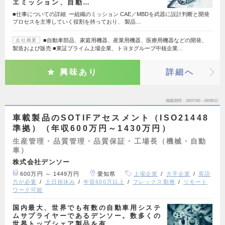
エミッション、自動…
■仕事についての詳細 ー組織のミッション CAE／MBDを武器に設計判断と開発
プロセスを主導していく役割を持っており、 製品…
■自動車部品、家庭用機器、産業用機器、医療用機器などの開発、
会社概要
製造および販売 ■東証プライム上場企業、トヨタグループ中核企業…
興味あり
詳細へ
掲載期間
26/07/30～26/08/12
車載製品のSOTIFアセスメント（ISO21448
準拠）（年収600万円～1430万円）
生産管理・品質管理・品質保証・工場長（機械・自動
車）
株式会社デンソー
600万円 ～ 1449万円
愛知県
上場企業
大手企業
英語
力が必要
土日祝休み
年収600万以上
フレックス勤務
リモート
ワーク可能
国内最大、世界でも有数の自動車用システ
ムサプライヤーであるデンソー。数多くの
世界トップシェア製品を有…