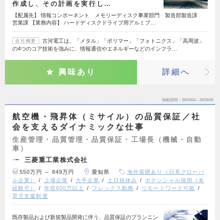
作成し、その計画を実行し…
【配属先】 情報コンポーネント メモリーディスク事業部門 製造部製造課
営業課 【業務内容】 ハードディスクドライブ用アルミブ…
古河電工は、「メタル」「ポリマー」「フォトニクス」「高周波」
会社概要
の4つのコア技術を強みに、情報通信やエネルギーなどのインフラ…
興味あり
詳細へ
掲載期間
26/04/04～26/08/08
航空機・飛昇体（ミサイル）の品質保証／社
会を支えるダイナミックな仕事
生産管理・品質管理・品質保証・工場長（機械・自動
車）
三菱重工業株式会社
550万円 ～ 849万円
愛知県
海外展開あり（日系グローバ
ル企業）
上場企業
大手企業
土日祝休み
ポテンシャル採用（未
経験可）
年収600万以上
フレックス勤務
リモートワーク可能
育児支援制度
既存製品および新規製品開発に伴う、品質保証のプランニン