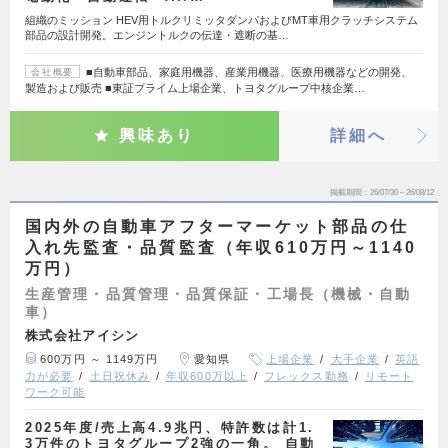
組織のミッション HEV用トルクリミッタダンパおよびMT車用クラッチシステム
部品の設計開発。エンジントルクの伝達・遮断の基…
■自動車部品、家庭用機器、産業用機器、医療用機器などの開発、
会社概要
製造および販売 ■東証プライム上場企業、トヨタグループ中核企業…
興味あり
詳細へ
掲載期間
26/07/30～26/08/12
国内外の自動車アフターマーケット部品の仕
入れ先監査・品質監査（年収610万円～1140
万円）
生産管理・品質管理・品質保証・工場長（機械・自動
車）
株式会社アイシン
600万円 ～ 1149万円
愛知県
上場企業
大手企業
英語
力が必要
土日祝休み
年収600万以上
フレックス勤務
リモート
ワーク可能
2025年度/売上高4.9兆円、特許数は計1.
3万件のトヨタグループ2強の一角。 自動