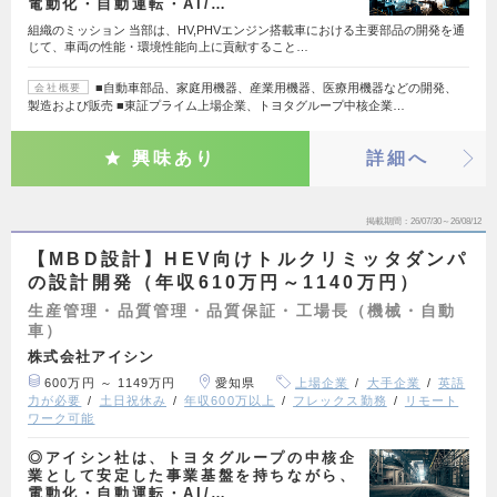
電動化・自動運転・AI/…
組織のミッション 当部は、HV,PHVエンジン搭載車における主要部品の開発を通
じて、車両の性能・環境性能向上に貢献すること…
■自動車部品、家庭用機器、産業用機器、医療用機器などの開発、
会社概要
製造および販売 ■東証プライム上場企業、トヨタグループ中核企業…
興味あり
詳細へ
掲載期間
26/07/30～26/08/12
【MBD設計】HEV向けトルクリミッタダンパ
の設計開発（年収610万円～1140万円）
生産管理・品質管理・品質保証・工場長（機械・自動
車）
株式会社アイシン
600万円 ～ 1149万円
愛知県
上場企業
大手企業
英語
力が必要
土日祝休み
年収600万以上
フレックス勤務
リモート
ワーク可能
◎アイシン社は、トヨタグループの中核企
業として安定した事業基盤を持ちながら、
電動化・自動運転・AI/…