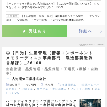
【パソナキャリア経由での入社実績あり】【こんな仲間を探しています】 クル
マをサイバー攻撃の脅威から守るために、ISO/S…
【下記の開発・製造・販売】 ■自動車用システム製品 ・エンジン
会社概要
関係 ・空調関係 ・ボデー関係 ・走行安全関係 ■ITS関連製…
興味あり
詳細へ
掲載期間
26/07/20～26/08/31
◎【日光】生産管理（情報コンポーネント
メモリーディスク事業部門 製造部製造課
営業課）_26108
生産管理・品質管理・品質保証・工場長（機械・自動
車）
古河電気工業株式会社
500万円 ～ 799万円
栃木県
海外展開あり（日系グローバ
ル企業）
上場企業
大手企業
土日祝休み
フレックス勤務
副業
してもOK
ハードディスクドライブ用アルミブランク
材の安定供給を担う生産計画や出荷計画を