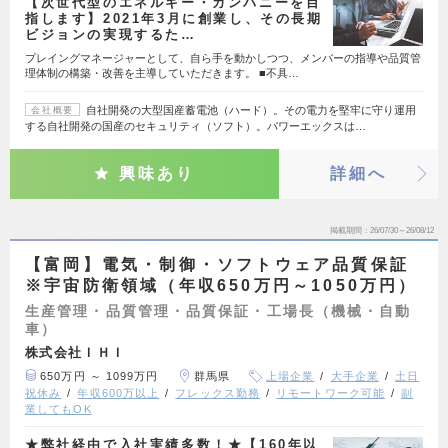
【次世代型のエネルギー・カンパニーを目
指します】2021年3月に創業し、その長期
ビジョンの実現するた…
プレイングマネージャーとして、自ら手を動かしつつ、メンバーの指導や品質管
理体制の構築・改善を主導していただきます。 ■不具…
自社開発の大型国産蓄電池（ハード）。その電力を堅牢に守り運用
会社概要
する自社開発の国産のセキュリティ（ソフト）。パワーエックスは…
興味あり
詳細へ
掲載期間
26/07/30～26/08/12
【富岡】電気・制御・ソフトウェア品質保証
※宇宙防衛領域（年収650万円～1050万円）
生産管理・品質管理・品質保証・工場長（機械・自動
車）
株式会社ＩＨＩ
650万円 ～ 1099万円
群馬県
上場企業
大手企業
土日
祝休み
年収600万以上
フレックス勤務
リモートワーク可能
副
業してもOK
★弊社経由で入社実績多数！★【160年以