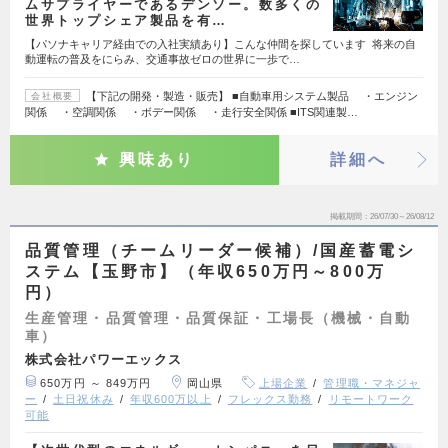
ムサプライヤーであるデンソー。数多くの
世界トップシェア製品を有…
【パソナキャリア経由での入社実績あり】こんな仲間を探しています 将来の自
動運転の普及をにらみ、交通事故ゼロの世界に一歩で…
【下記の開発・製造・販売】 ■自動車用システム製品 ・エンジン
会社概要
関係 ・空調関係 ・ボデー関係 ・走行安全関係 ■ITS関連製…
興味あり
詳細へ
掲載期間
26/07/30～26/08/12
品質管理（チームリーダー候補）/国産蓄電シ
ステム【玉野市】（年収650万円～800万
円）
生産管理・品質管理・品質保証・工場長（機械・自動
車）
株式会社パワーエックス
650万円 ～ 849万円
岡山県
上場企業
管理職・マネジャ
ー
土日祝休み
年収600万以上
フレックス勤務
リモートワーク
可能