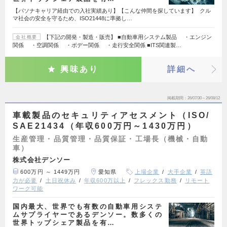
【パソナキャリア経由での入社実績あり】【こんな仲間を探しています】 クル
マ社会の安全を守るため、ISO21448に準拠し…
【下記の開発・製造・販売】 ■自動車用システム製品 ・エンジン
会社概要
関係 ・空調関係 ・ボデー関係 ・走行安全関係 ■ITS関連製…
興味あり
詳細へ
掲載期間
26/07/30～26/08/12
車載製品のセキュリティアセスメント（ISO/
SAE21434（年収600万円～1430万円）
生産管理・品質管理・品質保証・工場長（機械・自動
車）
株式会社デンソー
600万円 ～ 1449万円
愛知県
上場企業
大手企業
英語
力が必要
土日祝休み
年収600万以上
フレックス勤務
リモート
ワーク可能
国内最大、世界でも有数の自動車用システ
ムサプライヤーであるデンソー。数多くの
世界トップシェア製品を有…