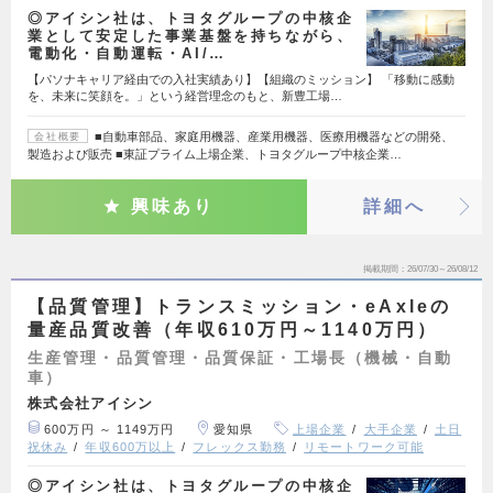
◎アイシン社は、トヨタグループの中核企
業として安定した事業基盤を持ちながら、
電動化・自動運転・AI/…
【パソナキャリア経由での入社実績あり】【組織のミッション】 「移動に感動
を、未来に笑顔を。」という経営理念のもと、新豊工場…
■自動車部品、家庭用機器、産業用機器、医療用機器などの開発、
会社概要
製造および販売 ■東証プライム上場企業、トヨタグループ中核企業…
興味あり
詳細へ
掲載期間
26/07/30～26/08/12
【品質管理】トランスミッション・eAxleの
量産品質改善（年収610万円～1140万円）
生産管理・品質管理・品質保証・工場長（機械・自動
車）
株式会社アイシン
600万円 ～ 1149万円
愛知県
上場企業
大手企業
土日
祝休み
年収600万以上
フレックス勤務
リモートワーク可能
◎アイシン社は、トヨタグループの中核企