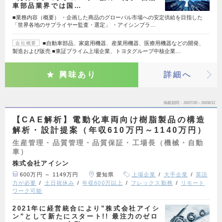
車部品業界では国…
■業務内容（概要） ・企画した商品のグローバル市場への安定供給を目指した
「世界各地のサプライヤー監査・選定」 ・アイシンブラ…
■自動車部品、家庭用機器、産業用機器、医療用機器などの開発、
会社概要
製造および販売 ■東証プライム上場企業、トヨタグループ中核企業…
興味あり
詳細へ
掲載期間
26/07/30～26/08/12
【CAE解析】電動化車両向け樹脂製品の構造
解析・設計提案（年収610万円～1140万円）
生産管理・品質管理・品質保証・工場長（機械・自動
車）
株式会社アイシン
600万円 ～ 1149万円
愛知県
上場企業
大手企業
英語
力が必要
土日祝休み
年収600万以上
フレックス勤務
リモート
ワーク可能
2021年に経営統合により”株式会社アイシ
ン”として新たにスタート!! 最注力のゼロ