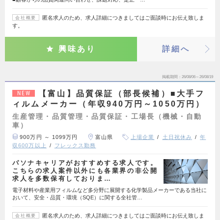
匿名求人のため、求人詳細につきましてはご面談時にお伝え致しま
会社概要
す。
興味あり
詳細へ
掲載期間
26/08/06～26/08/19
【富山】品質保証（部長候補）■大手フ
NEW
ィルムメーカー（年収940万円～1050万円）
生産管理・品質管理・品質保証・工場長（機械・自動
車）
900万円 ～ 1099万円
富山県
上場企業
土日祝休み
年
収600万以上
フレックス勤務
パソナキャリアがおすすめする求人です。
こちらの求人案件以外にも各業界の非公開
求人を多数保有しておりま…
電子材料や産業用フィルムなど多分野に展開する化学製品メーカーである当社に
おいて、安全・品質・環境（SQE）に関する全社管…
匿名求人のため、求人詳細につきましてはご面談時にお伝え致しま
会社概要