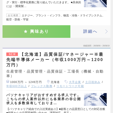
グ・実行・標準化業務に取り組んでいただきます。 ■具体的
には ・開発製…
エナジー、プラント・インフラ、物流・冷熱・ドライブシステム、
会社概要
航空・防衛・宇宙
興味あり
詳細へ
掲載期間
26/08/06～26/08/19
【北海道】品質保証/マネージャー※最
NEW
先端半導体メーカー（年収1000万円～1200
万円）
生産管理・品質管理・品質保証・工場長（機械・自動
車）
1000万円 ～ 1249万円
北海道
大手企業
土日祝休み
年収600万以上
フレックス勤務
リモートワーク可能
パソナキャリアがおすすめする求人です。
こちらの求人案件以外にも各業界の非公開
求人を多数保有しておりま…
【パソナキャリア経由での入社実績あり】■顧客との品質窓口としての対応全般
■顧客からの品質関連問い合わせ、課題対応、是正・…