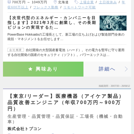
700万円 ～ 1049万円
北海道
上場企業
土日祝休み
年
収600万以上
フレックス勤務
リモートワーク可能
【次世代型のエネルギー・カンパニーを目
指します】2021年3月に創業し、その長期
ビジョンの実現するた…
PowerBase Hokkaidoの工場長として、新工場の立ち上げおよび製造部門全体の
統括・マネジメントをお任せします…
自社開発の大型国産蓄電池（ハード）。その電力を堅牢に守り運用
会社概要
する自社開発の国産のセキュリティ（ソフト）。パワーエックスは…
興味あり
詳細へ
掲載期間
26/07/30～26/08/12
【東京/リーダー】医療機器（アイケア製品）
品質改善エンジニア（年収700万円～900万
円）
生産管理・品質管理・品質保証・工場長（機械・自動
車）
株式会社トプコン