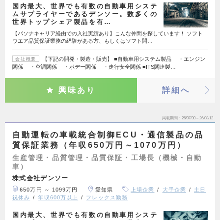
国内最大、世界でも有数の自動車用システ
ムサプライヤーであるデンソー。数多くの
世界トップシェア製品を有…
【パソナキャリア経由での入社実績あり】こんな仲間を探しています！ ソフト
ウエア品質保証業務の経験がある方、もしくはソフト開…
【下記の開発・製造・販売】 ■自動車用システム製品 ・エンジン
会社概要
関係 ・空調関係 ・ボデー関係 ・走行安全関係 ■ITS関連製…
興味あり
詳細へ
掲載期間
26/07/30～26/08/12
自動運転の車載統合制御ECU・通信製品の品
質保証業務（年収650万円～1070万円）
生産管理・品質管理・品質保証・工場長（機械・自動
車）
株式会社デンソー
650万円 ～ 1099万円
愛知県
上場企業
大手企業
土日
祝休み
年収600万以上
フレックス勤務
国内最大、世界でも有数の自動車用システ