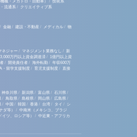
/
（機械・メカトロ・自動車）
技術系
/
・流通系
クリエイティブ系
/
/
/
/
金融
建設・不動産
メディカル
物
/
/
マネジャー
マネジメント業務なし
新
/
3,000万円以上資金調達済
1億円以上資
/
/
/
者
開発責任者
海外転勤
年収600万
/
/
BA・留学支援制度
育児支援制度
直接
/
/
/
/
神奈川県
新潟県
富山県
石川県
/
/
/
/
/
県
鳥取県
島根県
岡山県
広島県
/
/
/
/
/
/
県
中国
韓国
香港
台湾
タイ
シ
/
ナダ等）
中南米（メキシコ、ブラジ
/
ドイツ、ロシア等）
中近東・アフリカ