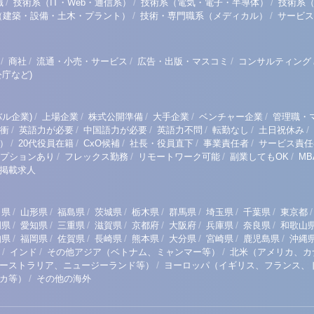
/
/
/
職
技術系（IT・Web・通信系）
技術系（電気・電子・半導体）
技術系
/
/
（建築・設備・土木・プラント）
技術・専門職系（メディカル）
サービス
/
/
/
/
商社
流通・小売・サービス
広告・出版・マスコミ
コンサルティング
庁など)
/
/
/
/
/
ル企業)
上場企業
株式公開準備
大手企業
ベンチャー企業
管理職・
/
/
/
/
/
/
衝
英語力が必要
中国語力が必要
英語力不問
転勤なし
土日祝休み
/
/
/
/
/
）
20代役員在籍
CxO候補
社長・役員直下
事業責任者
サービス責任
/
/
/
/
プションあり
フレックス勤務
リモートワーク可能
副業してもOK
M
掲載求人
/
/
/
/
/
/
/
/
/
田県
山形県
福島県
茨城県
栃木県
群馬県
埼玉県
千葉県
東京都
/
/
/
/
/
/
/
/
岡県
愛知県
三重県
滋賀県
京都府
大阪府
兵庫県
奈良県
和歌山
/
/
/
/
/
/
/
/
知県
福岡県
佐賀県
長崎県
熊本県
大分県
宮崎県
鹿児島県
沖縄
/
/
/
インド
その他アジア（ベトナム、ミャンマー等）
北米（アメリカ、カ
/
ーストラリア、ニュージーランド等）
ヨーロッパ（イギリス、フランス、
/
リカ等）
その他の海外