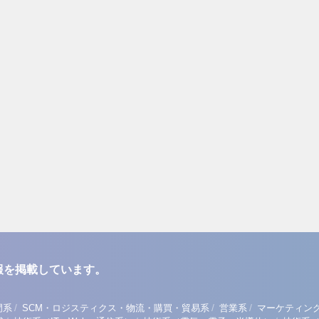
報を掲載しています。
/
/
/
門系
SCM・ロジスティクス・物流・購買・貿易系
営業系
マーケティン