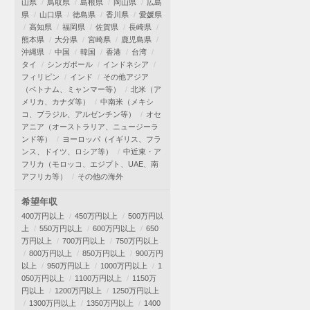
山県
鳥取県
島根県
岡山県
広島
県
山口県
徳島県
香川県
愛媛県
高知県
福岡県
佐賀県
長崎県
熊本県
大分県
宮崎県
鹿児島県
沖縄県
中国
韓国
香港
台湾
タイ
シンガポール
インドネシア
フィリピン
インド
その他アジア
（ベトナム、ミャンマー等）
北米（ア
メリカ、カナダ等）
中南米（メキシ
コ、ブラジル、アルゼンチン等）
オセ
アニア（オーストラリア、ニュージーラ
ンド等）
ヨーロッパ（イギリス、フラ
ンス、ドイツ、ロシア等）
中近東・ア
フリカ（モロッコ、エジプト、UAE、南
アフリカ等）
その他の海外
希望年収
400万円以上
450万円以上
500万円以
上
550万円以上
600万円以上
650
万円以上
700万円以上
750万円以上
800万円以上
850万円以上
900万円
以上
950万円以上
1000万円以上
1
050万円以上
1100万円以上
1150万
円以上
1200万円以上
1250万円以上
1300万円以上
1350万円以上
1400