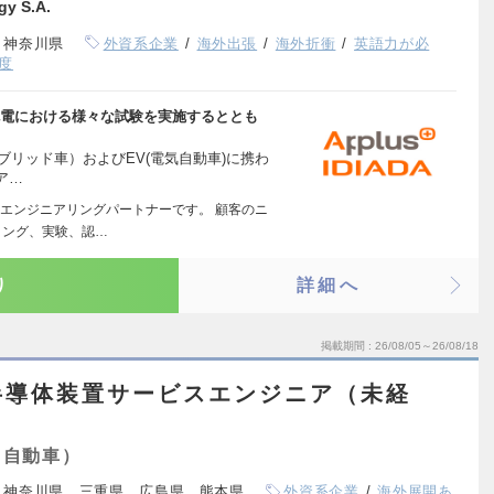
gy S.A.
、神奈川県
外資系企業
海外出張
海外折衝
英語力が必
度
充電における様々な試験を実施するととも
イブリッド車）およびEV(電気自動車)に携わ
ア…
エンジニアリングパートナーです。 顧客のニ
リング、実験、認…
り
詳細へ
掲載期間
26/08/05～26/08/18
半導体装置サービスエンジニア（未経
・自動車）
、神奈川県、三重県、広島県、熊本県
外資系企業
海外展開あ