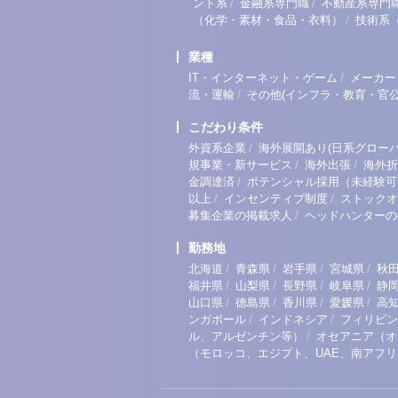
/
/
ント系
金融系専門職
不動産系専門
/
（化学・素材・食品・衣料）
技術系
業種
/
IT・インターネット・ゲーム
メーカー
/
流・運輸
その他(インフラ・教育・官公
こだわり条件
/
外資系企業
海外展開あり(日系グローバ
/
/
規事業・新サービス
海外出張
海外折
/
金調達済
ポテンシャル採用（未経験可
/
/
以上
インセンティブ制度
ストックオ
/
募集企業の掲載求人
ヘッドハンターの
勤務地
/
/
/
/
北海道
青森県
岩手県
宮城県
秋
/
/
/
/
福井県
山梨県
長野県
岐阜県
静
/
/
/
/
山口県
徳島県
香川県
愛媛県
高
/
/
ンガポール
インドネシア
フィリピン
/
ル、アルゼンチン等）
オセアニア（オ
（モロッコ、エジプト、UAE、南アフ