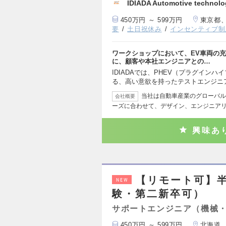
IDIADA Automotive technolo
450万円 ～ 599万円
東京都
要
土日祝休み
インセンティブ制
ワークショップにおいて、EV車両の
に、顧客や本社エンジニアとの…
IDIADAでは、PHEV（プラグインハ
る、高い意欲を持ったテストエンジニ
当社は自動車産業のグローバル
会社概要
ーズに合わせて、デザイン、エンジニア
興味あ
【リモート可】
NEW
験・第二新卒可）
サポートエンジニア（機械
450万円 ～ 599万円
北海道