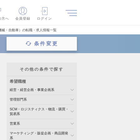
の方へ
会員登録
ログイン
機械・自動車）の転職・求人情報一覧
条件変更
その他の条件で探す
希望職種
経営・経営企画・事業企画系
管理部門系
SCM・ロジスティクス・物流・購買・
貿易系
営業系
マーケティング・販促企画・商品開発
系