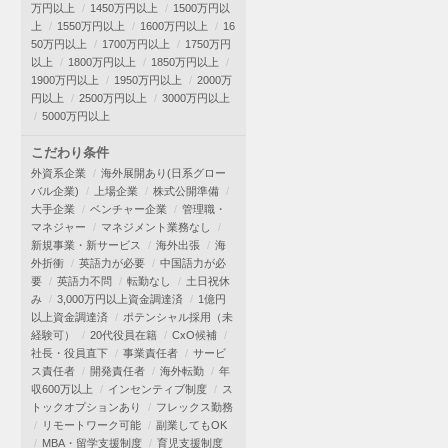
万円以上
1450万円以上
1500万円以
上
1550万円以上
1600万円以上
16
50万円以上
1700万円以上
1750万円
以上
1800万円以上
1850万円以上
1900万円以上
1950万円以上
2000万
円以上
2500万円以上
3000万円以上
5000万円以上
こだわり条件
外資系企業
海外展開あり(日系グロー
バル企業)
上場企業
株式公開準備
大手企業
ベンチャー企業
管理職・
マネジャー
マネジメント業務なし
新規事業・新サービス
海外出張
海
外折衝
英語力が必要
中国語力が必
要
英語力不問
転勤なし
土日祝休
み
3,000万円以上資金調達済
1億円
以上資金調達済
ポテンシャル採用（未
経験可）
20代役員在籍
CxO候補
社長・役員直下
事業責任者
サービ
ス責任者
開発責任者
海外転勤
年
収600万以上
インセンティブ制度
ス
トックオプションあり
フレックス勤務
リモートワーク可能
副業してもOK
MBA・留学支援制度
育児支援制度