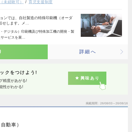
（未経験可）
育児支援制度
ションでは、自社製造の特殊印刷機（オーダ
任せします。メ…
・デジタル）印刷機及び特殊加工機の開発・製
たサービスを展…
り
詳細へ
ックをつけよう!
興味あり
グ精度があがる!
能性がわかる!
掲載期間
26/08/03～26/08/16
・自動車）