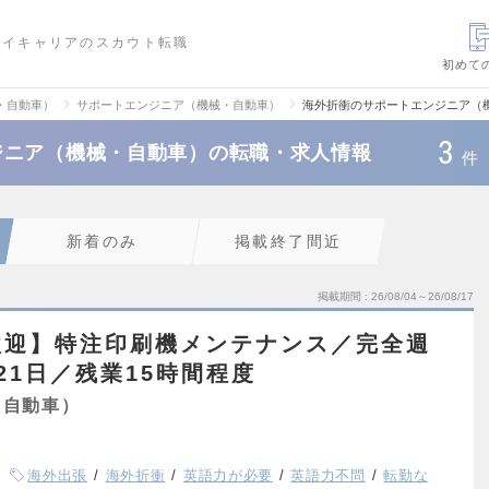
ハイキャリアのスカウト転職
初めて
・自動車）
サポートエンジニア（機械・自動車）
海外折衝のサポートエンジニア（
3
ジニア（機械・自動車）の転職・求人情報
件
新着のみ
掲載終了間近
掲載期間
26/08/04～26/08/17
歓迎】特注印刷機メンテナンス／完全週
21日／残業15時間程度
・自動車）
海外出張
海外折衝
英語力が必要
英語力不問
転勤な