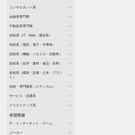
コンサルタント系
金融系専門職
不動産系専門職
技術系（IT・Web・通信系）
技術系（電気・電子・半導体）
技術系（機械・メカトロ・自動車）
技術系（化学・素材・食品・衣料）
技術系（建築・設備・土木・プラン
ト）
技術・専門職系（メディカル）
サービス・流通系
クリエイティブ系
希望業種
IT・インターネット・ゲーム
メーカー