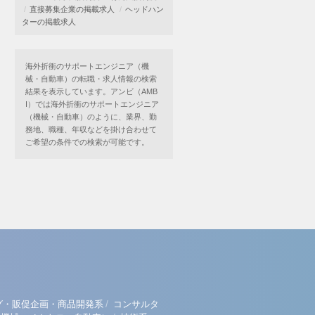
直接募集企業の掲載求人
ヘッドハン
ターの掲載求人
海外折衝のサポートエンジニア（機
械・自動車）の転職・求人情報の検索
結果を表示しています。アンビ（AMB
I）では海外折衝のサポートエンジニア
（機械・自動車）のように、業界、勤
務地、職種、年収などを掛け合わせて
ご希望の条件での検索が可能です。
/
グ・販促企画・商品開発系
コンサルタ