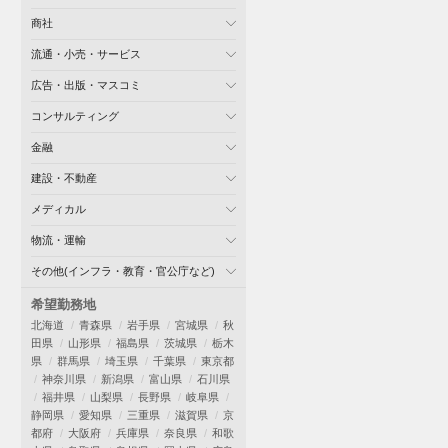
商社
流通・小売・サービス
広告・出版・マスコミ
コンサルティング
金融
建設・不動産
メディカル
物流・運輸
その他(インフラ・教育・官公庁など)
希望勤務地
北海道
青森県
岩手県
宮城県
秋
田県
山形県
福島県
茨城県
栃木
県
群馬県
埼玉県
千葉県
東京都
神奈川県
新潟県
富山県
石川県
福井県
山梨県
長野県
岐阜県
静岡県
愛知県
三重県
滋賀県
京
都府
大阪府
兵庫県
奈良県
和歌