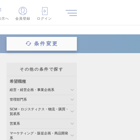
の方へ
会員登録
ログイン
条件変更
その他の条件で探す
希望職種
経営・経営企画・事業企画系
管理部門系
SCM・ロジスティクス・物流・購買・
貿易系
営業系
マーケティング・販促企画・商品開発
系