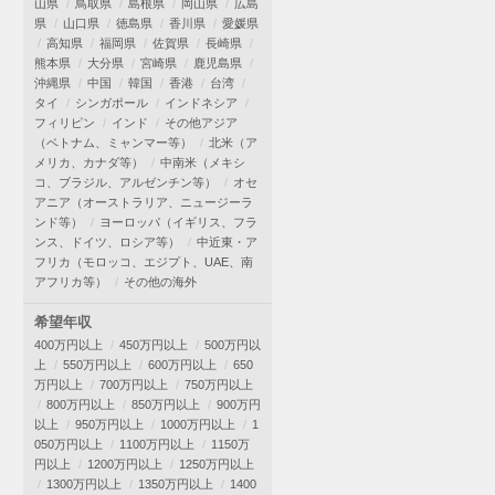
山県
鳥取県
島根県
岡山県
広島
県
山口県
徳島県
香川県
愛媛県
高知県
福岡県
佐賀県
長崎県
熊本県
大分県
宮崎県
鹿児島県
沖縄県
中国
韓国
香港
台湾
タイ
シンガポール
インドネシア
フィリピン
インド
その他アジア
（ベトナム、ミャンマー等）
北米（ア
メリカ、カナダ等）
中南米（メキシ
コ、ブラジル、アルゼンチン等）
オセ
アニア（オーストラリア、ニュージーラ
ンド等）
ヨーロッパ（イギリス、フラ
ンス、ドイツ、ロシア等）
中近東・ア
フリカ（モロッコ、エジプト、UAE、南
アフリカ等）
その他の海外
希望年収
400万円以上
450万円以上
500万円以
上
550万円以上
600万円以上
650
万円以上
700万円以上
750万円以上
800万円以上
850万円以上
900万円
以上
950万円以上
1000万円以上
1
050万円以上
1100万円以上
1150万
円以上
1200万円以上
1250万円以上
1300万円以上
1350万円以上
1400