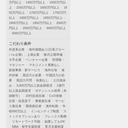
万円以上
1450万円以上
1500万円以
上
1550万円以上
1600万円以上
16
50万円以上
1700万円以上
1750万円
以上
1800万円以上
1850万円以上
1900万円以上
1950万円以上
2000万
円以上
2500万円以上
3000万円以上
5000万円以上
こだわり条件
外資系企業
海外展開あり(日系グロー
バル企業)
上場企業
株式公開準備
大手企業
ベンチャー企業
管理職・
マネジャー
マネジメント業務なし
新規事業・新サービス
海外出張
海
外折衝
英語力が必要
中国語力が必
要
英語力不問
転勤なし
土日祝休
み
3,000万円以上資金調達済
1億円
以上資金調達済
ポテンシャル採用（未
経験可）
20代役員在籍
CxO候補
社長・役員直下
事業責任者
サービ
ス責任者
開発責任者
海外転勤
年
収600万以上
インセンティブ制度
ス
トックオプションあり
フレックス勤務
リモートワーク可能
副業してもOK
MBA・留学支援制度
育児支援制度