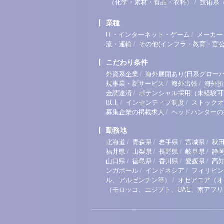
/
（化学・素材・食品・衣料）
技術系
業種
/
IT・インターネット・ゲーム
メーカー
/
流・運輸
その他(インフラ・教育・官公
こだわり条件
/
外資系企業
海外展開あり(日系グローバ
/
/
規事業・新サービス
海外出張
海外折
/
金調達済
ポテンシャル採用（未経験可
/
/
以上
インセンティブ制度
ストックオ
/
募集企業の掲載求人
ヘッドハンターの
勤務地
/
/
/
/
北海道
青森県
岩手県
宮城県
秋
/
/
/
/
福井県
山梨県
長野県
岐阜県
静
/
/
/
/
山口県
徳島県
香川県
愛媛県
高
/
/
ンガポール
インドネシア
フィリピン
/
ル、アルゼンチン等）
オセアニア（オ
（モロッコ、エジプト、UAE、南アフ