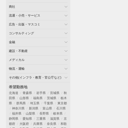
商社
流通・小売・サービス
広告・出版・マスコミ
コンサルティング
金融
建設・不動産
メディカル
物流・運輸
その他(インフラ・教育・官公庁など)
希望勤務地
北海道
青森県
岩手県
宮城県
秋
田県
山形県
福島県
茨城県
栃木
県
群馬県
埼玉県
千葉県
東京都
神奈川県
新潟県
富山県
石川県
福井県
山梨県
長野県
岐阜県
静岡県
愛知県
三重県
滋賀県
京
都府
大阪府
兵庫県
奈良県
和歌