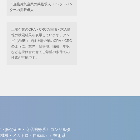
直接募集企業の掲載求人
ヘッドハン
ターの掲載求人
上場企業のCRA・CRCの転職・求人情
報の検索結果を表示しています。アン
ビ（AMBI）では上場企業のCRA・CRC
のように、業界、勤務地、職種、年収
などを掛け合わせてご希望の条件での
検索が可能です。
/
グ・販促企画・商品開発系
コンサルタ
/
（機械・メカトロ・自動車）
技術系