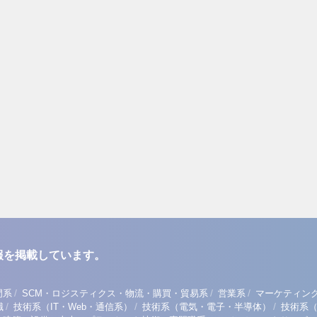
報を掲載しています。
/
/
/
門系
SCM・ロジスティクス・物流・購買・貿易系
営業系
マーケティン
/
/
/
職
技術系（IT・Web・通信系）
技術系（電気・電子・半導体）
技術系