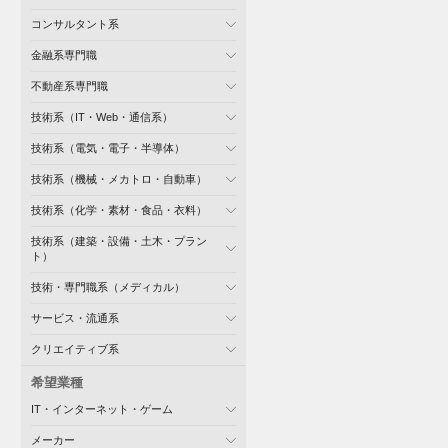
コンサルタント系
金融系専門職
不動産系専門職
技術系（IT・Web・通信系）
技術系（電気・電子・半導体）
技術系（機械・メカトロ・自動車）
技術系（化学・素材・食品・衣料）
技術系（建築・設備・土木・プラン
ト）
技術・専門職系（メディカル）
サービス・流通系
クリエイティブ系
希望業種
IT・インターネット・ゲーム
メーカー