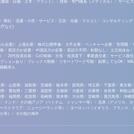
/
/
（建築・設備・土木・プラント）
技術・専門職系（メディカル）
サービス
/
/
/
/
商社
流通・小売・サービス
広告・出版・マスコミ
コンサルティング
庁など)
/
/
/
/
/
ル企業)
上場企業
株式公開準備
大手企業
ベンチャー企業
管理職・
/
/
/
/
/
/
衝
英語力が必要
中国語力が必要
英語力不問
転勤なし
土日祝休み
/
/
/
/
/
）
20代役員在籍
CxO候補
社長・役員直下
事業責任者
サービス責任
/
/
/
/
プションあり
フレックス勤務
リモートワーク可能
副業してもOK
M
掲載求人
/
/
/
/
/
/
/
/
/
田県
山形県
福島県
茨城県
栃木県
群馬県
埼玉県
千葉県
東京都
/
/
/
/
/
/
/
/
岡県
愛知県
三重県
滋賀県
京都府
大阪府
兵庫県
奈良県
和歌山
/
/
/
/
/
/
/
/
知県
福岡県
佐賀県
長崎県
熊本県
大分県
宮崎県
鹿児島県
沖縄
/
/
/
インド
その他アジア（ベトナム、ミャンマー等）
北米（アメリカ、カ
/
ーストラリア、ニュージーランド等）
ヨーロッパ（イギリス、フランス、
/
リカ等）
その他の海外