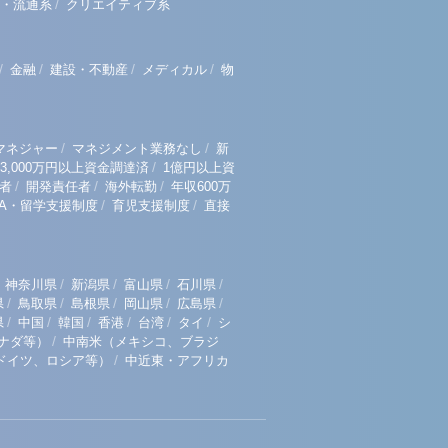
/
・流通系
クリエイティブ系
/
/
/
/
金融
建設・不動産
メディカル
物
/
/
マネジャー
マネジメント業務なし
新
/
3,000万円以上資金調達済
1億円以上資
/
/
/
者
開発責任者
海外転勤
年収600万
/
/
BA・留学支援制度
育児支援制度
直接
/
/
/
/
神奈川県
新潟県
富山県
石川県
/
/
/
/
/
県
鳥取県
島根県
岡山県
広島県
/
/
/
/
/
/
県
中国
韓国
香港
台湾
タイ
シ
/
ナダ等）
中南米（メキシコ、ブラジ
/
ドイツ、ロシア等）
中近東・アフリカ