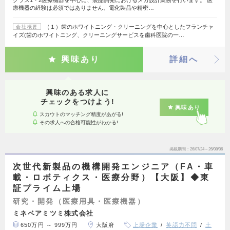
療機器の経験は必須ではありません。電化製品や精密…
（１）歯のホワイトニング・クリーニングを中心としたフランチャ
会社概要
イズ(歯のホワイトニング、クリーニングサービスを歯科医院の一…
興味あり
詳細へ
興味のある求人に
チェックをつけよう!
興味あり
スカウトのマッチング精度があがる!
その求人への合格可能性がわかる!
掲載期間
26/07/24～26/08/06
次世代新製品の機構開発エンジニア（FA・車
載・ロボティクス・医療分野）【大阪】◆東
証プライム上場
研究・開発（医療用具・医療機器）
ミネベアミツミ株式会社
650万円 ～ 999万円
大阪府
上場企業
英語力不問
土