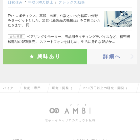
日祝休み
年収600万以上
フレックス勤務
FA・ロボティクス、車載、医療、住設といった幅広い分野
をターゲットとした、次世代新製品の機械設計をご担当いた
だきます。 同…
ベアリングやモーター、液晶用ライティングデバイスなど、精密機
会社概要
械部品の製造販売。 スマートフォンをはじめ、生活に身近な製品か…
興味あり
詳細へ
ハイクラ
技術・専門職
研究・開発（医
650万円以上の研究・開発（医
ス求人T
系（メディカ
療用具・医療機
療用具・医療機器）の転職・求
OP
ル）
器）
人情報一覧
若手ハイキャリアのスカウト転職