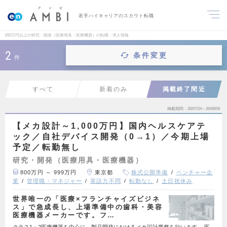
若手ハイキャリアのスカウト転職
650万円以上の研究・開発（医療用具・医療機器）の転職・求人情報
2
条件変更
件
すべて
新着のみ
掲載終了間近
掲載期間
26/07/24～26/08/06
【メカ設計～1,000万円】国内ヘルスケアテ
ック／自社デバイス開発（0→1）／今期上場
予定／転勤無し
研究・開発（医療用具・医療機器）
800万円 ～ 999万円
東京都
株式公開準備
ベンチャー企
業
管理職・マネジャー
英語力不問
転勤なし
土日祝休み
世界唯一の「医療×フランチャイズビジネ
ス」で急成長し、上場準備中の歯科・美容
医療機器メーカーです。フ…
クラス1・2医療機器を中心に、製品開発におけるメカ設計業務を行います。 医