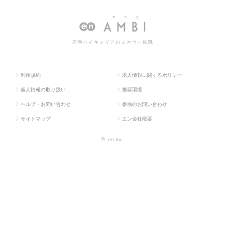
求人TOP
（メディカル）
師・看護師
師の転職・求人情報一覧
若手ハイキャリアのスカウト転職
利用規約
求人情報に関するポリシー
個人情報の取り扱い
推奨環境
ヘルプ・お問い合わせ
参画のお問い合わせ
サイトマップ
エン会社概要
©
en Inc.