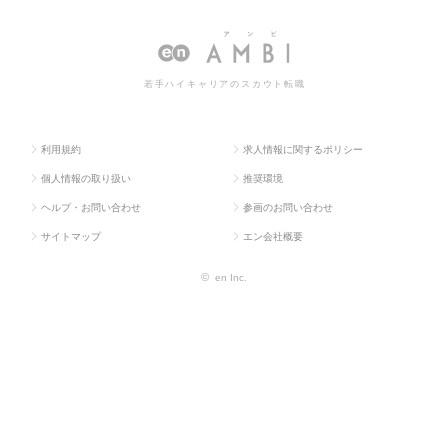
求人TOP
（メディカル）
師・看護師
師の転職・求人情報一覧
若手ハイキャリアのスカウト転職
利用規約
求人情報に関するポリシー
個人情報の取り扱い
推奨環境
ヘルプ・お問い合わせ
参画のお問い合わせ
サイトマップ
エン会社概要
©
en Inc.