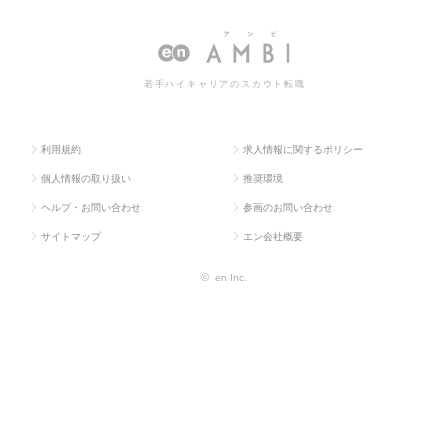
求人TOP
（メディカル）
師・看護師
師の転職・求人情報一覧
若手ハイキャリアのスカウト転職
利用規約
求人情報に関するポリシー
個人情報の取り扱い
推奨環境
ヘルプ・お問い合わせ
参画のお問い合わせ
サイトマップ
エン会社概要
©
en Inc.