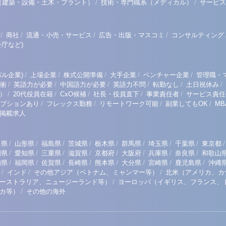
/
/
（建築・設備・土木・プラント）
技術・専門職系（メディカル）
サービス
/
/
/
/
商社
流通・小売・サービス
広告・出版・マスコミ
コンサルティング
庁など)
/
/
/
/
/
ル企業)
上場企業
株式公開準備
大手企業
ベンチャー企業
管理職・
/
/
/
/
/
/
衝
英語力が必要
中国語力が必要
英語力不問
転勤なし
土日祝休み
/
/
/
/
/
）
20代役員在籍
CxO候補
社長・役員直下
事業責任者
サービス責任
/
/
/
/
プションあり
フレックス勤務
リモートワーク可能
副業してもOK
M
掲載求人
/
/
/
/
/
/
/
/
/
田県
山形県
福島県
茨城県
栃木県
群馬県
埼玉県
千葉県
東京都
/
/
/
/
/
/
/
/
岡県
愛知県
三重県
滋賀県
京都府
大阪府
兵庫県
奈良県
和歌山
/
/
/
/
/
/
/
/
知県
福岡県
佐賀県
長崎県
熊本県
大分県
宮崎県
鹿児島県
沖縄
/
/
/
インド
その他アジア（ベトナム、ミャンマー等）
北米（アメリカ、カ
/
ーストラリア、ニュージーランド等）
ヨーロッパ（イギリス、フランス、
/
リカ等）
その他の海外