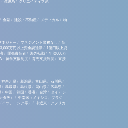
/
・流通系
クリエイティブ系
/
/
/
/
金融
建設・不動産
メディカル
物
/
/
マネジャー
マネジメント業務なし
新
/
3,000万円以上資金調達済
1億円以上資
/
/
/
者
開発責任者
海外転勤
年収600万
/
/
BA・留学支援制度
育児支援制度
直接
/
/
/
/
神奈川県
新潟県
富山県
石川県
/
/
/
/
/
県
鳥取県
島根県
岡山県
広島県
/
/
/
/
/
/
県
中国
韓国
香港
台湾
タイ
シ
/
ナダ等）
中南米（メキシコ、ブラジ
/
ドイツ、ロシア等）
中近東・アフリカ