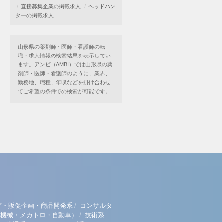
直接募集企業の掲載求人
ヘッドハン
ターの掲載求人
山形県の薬剤師・医師・看護師の転
職・求人情報の検索結果を表示してい
ます。アンビ（AMBI）では山形県の薬
剤師・医師・看護師のように、業界、
勤務地、職種、年収などを掛け合わせ
てご希望の条件での検索が可能です。
/
グ・販促企画・商品開発系
コンサルタ
/
（機械・メカトロ・自動車）
技術系