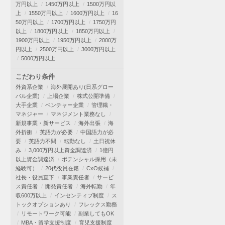
万円以上
1450万円以上
1500万円以
上
1550万円以上
1600万円以上
16
50万円以上
1700万円以上
1750万円
以上
1800万円以上
1850万円以上
1900万円以上
1950万円以上
2000万
円以上
2500万円以上
3000万円以上
5000万円以上
こだわり条件
外資系企業
海外展開あり(日系グロー
バル企業)
上場企業
株式公開準備
大手企業
ベンチャー企業
管理職・
マネジャー
マネジメント業務なし
新規事業・新サービス
海外出張
海
外折衝
英語力が必要
中国語力が必
要
英語力不問
転勤なし
土日祝休
み
3,000万円以上資金調達済
1億円
以上資金調達済
ポテンシャル採用（未
経験可）
20代役員在籍
CxO候補
社長・役員直下
事業責任者
サービ
ス責任者
開発責任者
海外転勤
年
収600万以上
インセンティブ制度
ス
トックオプションあり
フレックス勤務
リモートワーク可能
副業してもOK
MBA・留学支援制度
育児支援制度