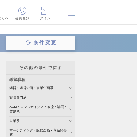
の方へ
会員登録
ログイン
条件変更
その他の条件で探す
希望職種
経営・経営企画・事業企画系
管理部門系
SCM・ロジスティクス・物流・購買・
貿易系
営業系
マーケティング・販促企画・商品開発
系