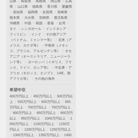
山県
鳥取県
島根県
岡山県
広島
県
山口県
徳島県
香川県
愛媛県
高知県
福岡県
佐賀県
長崎県
熊本県
大分県
宮崎県
鹿児島県
沖縄県
中国
韓国
香港
台湾
タイ
シンガポール
インドネシア
フィリピン
インド
その他アジア
（ベトナム、ミャンマー等）
北米（ア
メリカ、カナダ等）
中南米（メキシ
コ、ブラジル、アルゼンチン等）
オセ
アニア（オーストラリア、ニュージーラ
ンド等）
ヨーロッパ（イギリス、フラ
ンス、ドイツ、ロシア等）
中近東・ア
フリカ（モロッコ、エジプト、UAE、南
アフリカ等）
その他の海外
希望年収
400万円以上
450万円以上
500万円以
上
550万円以上
600万円以上
650
万円以上
700万円以上
750万円以上
800万円以上
850万円以上
900万円
以上
950万円以上
1000万円以上
1
050万円以上
1100万円以上
1150万
円以上
1200万円以上
1250万円以上
1300万円以上
1350万円以上
1400