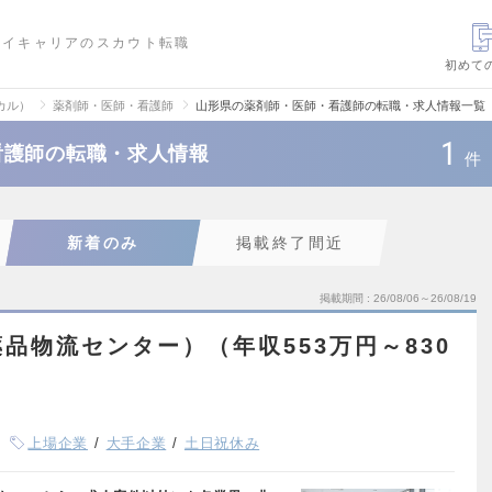
ハイキャリアのスカウト転職
初めて
カル）
薬剤師・医師・看護師
山形県の薬剤師・医師・看護師の転職・求人情報一覧
1
看護師の転職・求人情報
件
新着のみ
掲載終了間近
掲載期間
26/08/06～26/08/19
品物流センター）（年収553万円～830
上場企業
大手企業
土日祝休み