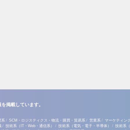
報を掲載しています。
/
/
/
門系
SCM・ロジスティクス・物流・購買・貿易系
営業系
マーケティン
/
/
/
職
技術系（IT・Web・通信系）
技術系（電気・電子・半導体）
技術系