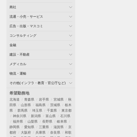
商社
流通・小売・サービス
広告・出版・マスコミ
コンサルティング
金融
建設・不動産
メディカル
物流・運輸
その他(インフラ・教育・官公庁など)
希望勤務地
北海道
青森県
岩手県
宮城県
秋
田県
山形県
福島県
茨城県
栃木
県
群馬県
埼玉県
千葉県
東京都
神奈川県
新潟県
富山県
石川県
福井県
山梨県
長野県
岐阜県
静岡県
愛知県
三重県
滋賀県
京
都府
大阪府
兵庫県
奈良県
和歌