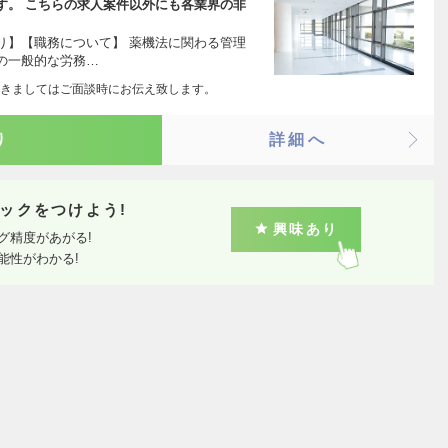
す。 こちらの求人案件以外にも各業界の非
り】【職務について】 薬機法に関わる管理
の一般的な労務…
きましてはご面談時にお伝え致します。
り
詳細へ
ックをつけよう!
興味あり
グ精度があがる!
能性がわかる!