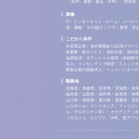
/
（化学・素材・食品・衣料）
技術系
業種
/
IT・インターネット・ゲーム
メーカー
/
流・運輸
その他(インフラ・教育・官公
こだわり条件
/
外資系企業
海外展開あり(日系グローバ
/
/
規事業・新サービス
海外出張
海外折
/
金調達済
ポテンシャル採用（未経験可
/
/
以上
インセンティブ制度
ストックオ
/
募集企業の掲載求人
ヘッドハンターの
勤務地
/
/
/
/
北海道
青森県
岩手県
宮城県
秋
/
/
/
/
福井県
山梨県
長野県
岐阜県
静
/
/
/
/
山口県
徳島県
香川県
愛媛県
高
/
/
ンガポール
インドネシア
フィリピン
/
ル、アルゼンチン等）
オセアニア（オ
（モロッコ、エジプト、UAE、南アフ