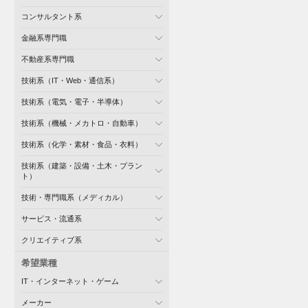
コンサルタント系
金融系専門職
不動産系専門職
技術系（IT・Web・通信系）
技術系（電気・電子・半導体）
技術系（機械・メカトロ・自動車）
技術系（化学・素材・食品・衣料）
技術系（建築・設備・土木・プラン
ト）
技術・専門職系（メディカル）
サービス・流通系
クリエイティブ系
希望業種
IT・インターネット・ゲーム
メーカー