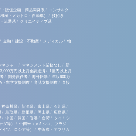
/
グ・販促企画・商品開発系
コンサルタ
/
（機械・メカトロ・自動車）
技術系
/
・流通系
クリエイティブ系
/
/
/
/
金融
建設・不動産
メディカル
物
/
/
マネジャー
マネジメント業務なし
新
/
3,000万円以上資金調達済
1億円以上資
/
/
/
者
開発責任者
海外転勤
年収600万
/
/
BA・留学支援制度
育児支援制度
直接
/
/
/
/
神奈川県
新潟県
富山県
石川県
/
/
/
/
/
県
鳥取県
島根県
岡山県
広島県
/
/
/
/
/
/
県
中国
韓国
香港
台湾
タイ
シ
/
ナダ等）
中南米（メキシコ、ブラジ
/
ドイツ、ロシア等）
中近東・アフリカ