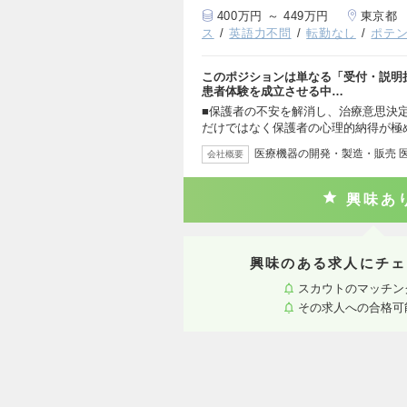
400万円 ～ 449万円
東京都
ス
英語力不問
転勤なし
ポテ
このポジションは単なる「受付・説明担
患者体験を成立させる中…
■保護者の不安を解消し、治療意思決
だけではなく保護者の心理的納得が極
医療機器の開発・製造・販売 
会社概要
興味あ
興味のある求人にチェ
スカウトのマッチン
その求人への合格可