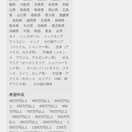
都府
大阪府
兵庫県
奈良県
和歌
山県
鳥取県
島根県
岡山県
広島
県
山口県
徳島県
香川県
愛媛県
高知県
福岡県
佐賀県
長崎県
熊本県
大分県
宮崎県
鹿児島県
沖縄県
中国
韓国
香港
台湾
タイ
シンガポール
インドネシア
フィリピン
インド
その他アジア
（ベトナム、ミャンマー等）
北米（ア
メリカ、カナダ等）
中南米（メキシ
コ、ブラジル、アルゼンチン等）
オセ
アニア（オーストラリア、ニュージーラ
ンド等）
ヨーロッパ（イギリス、フラ
ンス、ドイツ、ロシア等）
中近東・ア
フリカ（モロッコ、エジプト、UAE、南
アフリカ等）
その他の海外
希望年収
400万円以上
450万円以上
500万円以
上
550万円以上
600万円以上
650
万円以上
700万円以上
750万円以上
800万円以上
850万円以上
900万円
以上
950万円以上
1000万円以上
1
050万円以上
1100万円以上
1150万