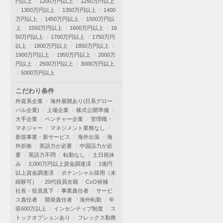
円以上
1200万円以上
1250万円以上
1300万円以上
1350万円以上
1400
万円以上
1450万円以上
1500万円以
上
1550万円以上
1600万円以上
16
50万円以上
1700万円以上
1750万円
以上
1800万円以上
1850万円以上
1900万円以上
1950万円以上
2000万
円以上
2500万円以上
3000万円以上
5000万円以上
こだわり条件
外資系企業
海外展開あり(日系グロー
バル企業)
上場企業
株式公開準備
大手企業
ベンチャー企業
管理職・
マネジャー
マネジメント業務なし
新規事業・新サービス
海外出張
海
外折衝
英語力が必要
中国語力が必
要
英語力不問
転勤なし
土日祝休
み
3,000万円以上資金調達済
1億円
以上資金調達済
ポテンシャル採用（未
経験可）
20代役員在籍
CxO候補
社長・役員直下
事業責任者
サービ
ス責任者
開発責任者
海外転勤
年
収600万以上
インセンティブ制度
ス
トックオプションあり
フレックス勤務