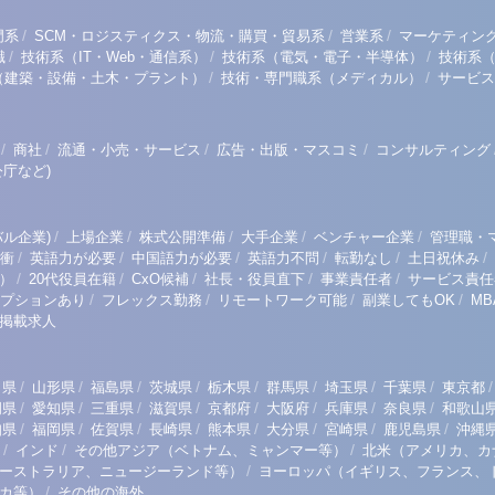
/
/
/
門系
SCM・ロジスティクス・物流・購買・貿易系
営業系
マーケティン
/
/
/
職
技術系（IT・Web・通信系）
技術系（電気・電子・半導体）
技術系
/
/
（建築・設備・土木・プラント）
技術・専門職系（メディカル）
サービス
/
/
/
/
商社
流通・小売・サービス
広告・出版・マスコミ
コンサルティング
庁など)
/
/
/
/
/
ル企業)
上場企業
株式公開準備
大手企業
ベンチャー企業
管理職・
/
/
/
/
/
/
衝
英語力が必要
中国語力が必要
英語力不問
転勤なし
土日祝休み
/
/
/
/
/
）
20代役員在籍
CxO候補
社長・役員直下
事業責任者
サービス責任
/
/
/
/
プションあり
フレックス勤務
リモートワーク可能
副業してもOK
M
掲載求人
/
/
/
/
/
/
/
/
/
田県
山形県
福島県
茨城県
栃木県
群馬県
埼玉県
千葉県
東京都
/
/
/
/
/
/
/
/
岡県
愛知県
三重県
滋賀県
京都府
大阪府
兵庫県
奈良県
和歌山
/
/
/
/
/
/
/
/
知県
福岡県
佐賀県
長崎県
熊本県
大分県
宮崎県
鹿児島県
沖縄
/
/
/
インド
その他アジア（ベトナム、ミャンマー等）
北米（アメリカ、カ
/
ーストラリア、ニュージーランド等）
ヨーロッパ（イギリス、フランス、
/
リカ等）
その他の海外