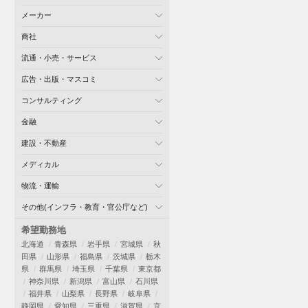
メーカー
商社
流通・小売・サービス
広告・出版・マスコミ
コンサルティング
金融
建設・不動産
メディカル
物流・運輸
その他(インフラ・教育・官公庁など)
希望勤務地
北海道
青森県
岩手県
宮城県
秋
田県
山形県
福島県
茨城県
栃木
県
群馬県
埼玉県
千葉県
東京都
神奈川県
新潟県
富山県
石川県
福井県
山梨県
長野県
岐阜県
静岡県
愛知県
三重県
滋賀県
京