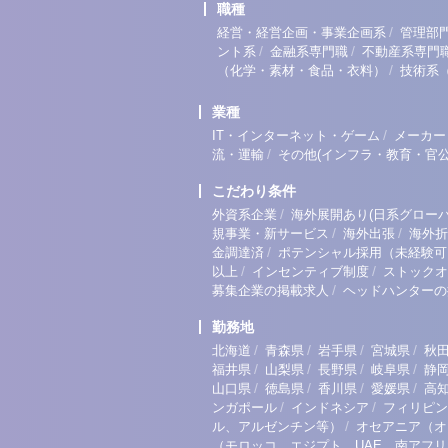
職種
/
経営・経営企画・事業企画系
管理部
/
/
ント系
金融系専門職
不動産系専門
/
（化学・素材・食品・衣料）
技術系
業種
/
IT・インターネット・ゲーム
メーカー
/
流・運輸
その他(インフラ・教育・官公
こだわり条件
/
外資系企業
海外展開あり(日系グローバ
/
/
規事業・新サービス
海外出張
海外折
/
金調達済
ポテンシャル採用（未経験可
/
/
以上
インセンティブ制度
ストックオ
/
募集企業の掲載求人
ヘッドハンターの
勤務地
/
/
/
/
北海道
青森県
岩手県
宮城県
秋
/
/
/
/
福井県
山梨県
長野県
岐阜県
静
/
/
/
/
山口県
徳島県
香川県
愛媛県
高
/
/
ンガポール
インドネシア
フィリピン
/
ル、アルゼンチン等）
オセアニア（オ
（モロッコ、エジプト、UAE、南アフ