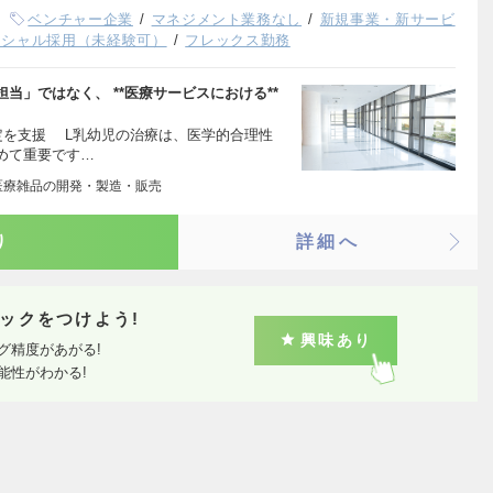
ベンチャー企業
マネジメント業務なし
新規事業・新サービ
ンシャル採用（未経験可）
フレックス勤務
当」ではなく、 **医療サービスにおける**
定を支援 L乳幼児の治療は、医学的合理性
めて重要です…
医療雑品の開発・製造・販売
り
詳細へ
ックをつけよう!
興味あり
グ精度があがる!
能性がわかる!