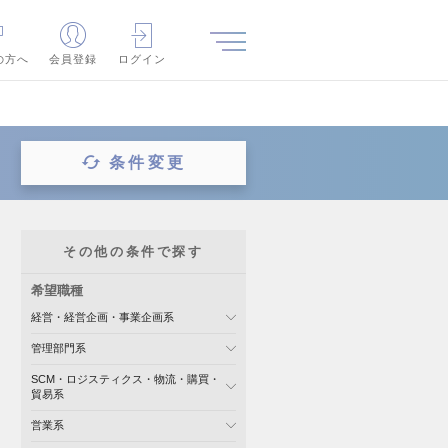
の方へ
会員登録
ログイン
条件変更
その他の条件で探す
希望職種
経営・経営企画・事業企画系
管理部門系
SCM・ロジスティクス・物流・購買・
貿易系
営業系