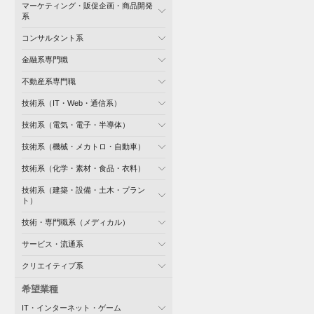
マーケティング・販促企画・商品開発
系
コンサルタント系
金融系専門職
不動産系専門職
技術系（IT・Web・通信系）
技術系（電気・電子・半導体）
技術系（機械・メカトロ・自動車）
技術系（化学・素材・食品・衣料）
技術系（建築・設備・土木・プラン
ト）
技術・専門職系（メディカル）
サービス・流通系
クリエイティブ系
希望業種
IT・インターネット・ゲーム