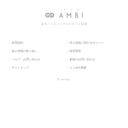
ス求人T
系（メディカ
専門職系（メデ
職系（メディカル）の転職・求
OP
ル）
ィカル）
人情報一覧
若手ハイキャリアのスカウト転職
利用規約
求人情報に関するポリシー
個人情報の取り扱い
推奨環境
ヘルプ・お問い合わせ
参画のお問い合わせ
サイトマップ
エン会社概要
©
en Inc.