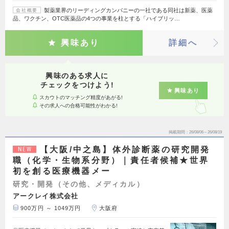
製薬業界のリーディングカンパニーの一社である同社は新薬、医薬
会社概要
品、ワクチン、OTC医薬品の4つの事業を柱とする「ハイブリッ…
興味あり
詳細へ
興味のある求人に
チェックをつけよう!
興味あり
スカウトのマッチング精度があがる!
その求人への合格可能性がわかる!
掲載期間
26/08/06～26/08/19
【大阪/中之島】体外診断薬の研究開発
NEW
職（化学・生物系分野）｜責任者候補★世界
初を創る医療機器メー
研究・開発（その他、メディカル）
アークレイ株式会社
900万円 ～ 1049万円
大阪府