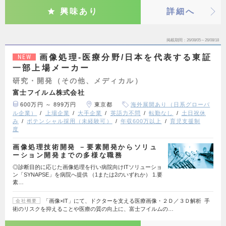
興味あり
詳細へ
掲載期間
26/08/05～26/08/18
画像処理‐医療分野/日本を代表する東証
NEW
一部上場メーカー
研究・開発（その他、メディカル）
富士フイルム株式会社
600万円 ～ 899万円
東京都
海外展開あり（日系グローバ
ル企業）
上場企業
大手企業
英語力不問
転勤なし
土日祝休
み
ポテンシャル採用（未経験可）
年収600万以上
育児支援制
度
画像処理技術開発 －要素開発からソリュ
ーション開発までの多様な職務
◎診断目的に応じた画像処理を行い病院向けITソリューショ
ン「SYNAPSE」を病院へ提供 （1または2のいずれか） 1.要
素…
「画像×IT」にて、ドクターを支える医療画像・２Ｄ／３Ｄ解析 手
会社概要
術のリスクを抑えることや医療の質の向上に、富士フイルムの…