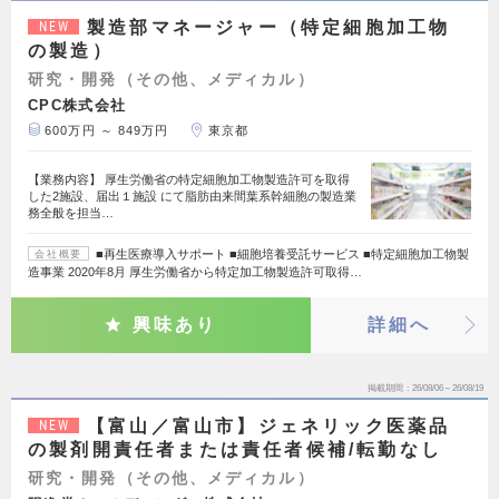
製造部マネージャー（特定細胞加工物
NEW
の製造）
研究・開発（その他、メディカル）
CPC株式会社
600万円 ～ 849万円
東京都
【業務内容】 厚生労働省の特定細胞加工物製造許可を取得
した2施設、届出１施設 にて脂肪由来間葉系幹細胞の製造業
務全般を担当…
■再生医療導入サポート ■細胞培養受託サービス ■特定細胞加工物製
会社概要
造事業 2020年8月 厚生労働省から特定加工物製造許可取得…
興味あり
詳細へ
掲載期間
26/08/06～26/08/19
【富山／富山市】ジェネリック医薬品
NEW
の製剤開責任者または責任者候補/転勤なし
研究・開発（その他、メディカル）