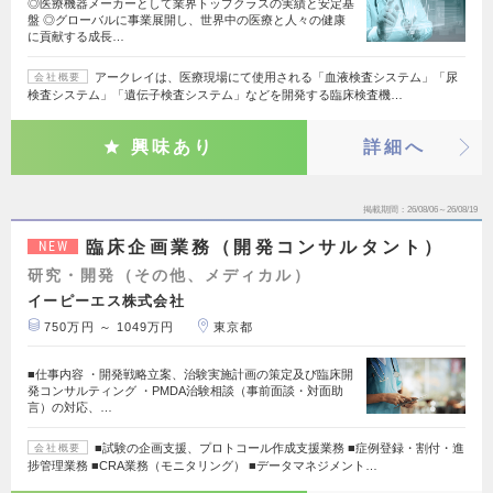
◎医療機器メーカーとして業界トップクラスの実績と安定基
盤 ◎グローバルに事業展開し、世界中の医療と人々の健康
に貢献する成長…
アークレイは、医療現場にて使用される「血液検査システム」「尿
会社概要
検査システム」「遺伝子検査システム」などを開発する臨床検査機…
興味あり
詳細へ
掲載期間
26/08/06～26/08/19
臨床企画業務（開発コンサルタント）
NEW
研究・開発（その他、メディカル）
イーピーエス株式会社
750万円 ～ 1049万円
東京都
■仕事内容 ・開発戦略立案、治験実施計画の策定及び臨床開
発コンサルティング ・PMDA治験相談（事前面談・対面助
言）の対応、…
■試験の企画支援、プロトコール作成支援業務 ■症例登録・割付・進
会社概要
捗管理業務 ■CRA業務（モニタリング） ■データマネジメント…