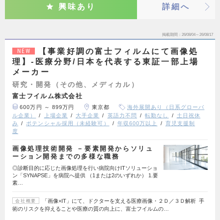
興味あり
詳細へ
掲載期間
26/08/04～26/08/17
【事業好調の富士フィルムにて画像処
NEW
理】‐医療分野/日本を代表する東証一部上場
メーカー
研究・開発（その他、メディカル）
富士フイルム株式会社
600万円 ～ 899万円
東京都
海外展開あり（日系グローバ
ル企業）
上場企業
大手企業
英語力不問
転勤なし
土日祝休
み
ポテンシャル採用（未経験可）
年収600万以上
育児支援制
度
画像処理技術開発 －要素開発からソリュ
ーション開発までの多様な職務
◎診断目的に応じた画像処理を行い病院向けITソリューショ
ン「SYNAPSE」を病院へ提供 （1または2のいずれか） 1.要
素…
「画像×IT」にて、ドクターを支える医療画像・２Ｄ／３Ｄ解析 手
会社概要
術のリスクを抑えることや医療の質の向上に、富士フイルムの…