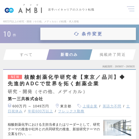
若手ハイキャリアのスカウト転職
600万円以上の研究・開発（その他、メディカル）の転職・求人情報
10
条件変更
件
すべて
新着のみ
掲載終了間近
掲載期間
26/08/07～26/08/20
核酸創薬化学研究者【東京／品川】◆
NEW
先進的ADCで世界を拓く創薬企業
研究・開発（その他、メディカル）
第一三共株式会社
600万円 ～ 1049万円
東京都
上場企業
英語力不問
土
日祝休み
年収600万以上
フレックス勤務
核酸創薬化学における主担当者またはリーダーとして、研究
テーマの推進や社外との共同研究の推進、新規研究テーマの
立案を行い、…