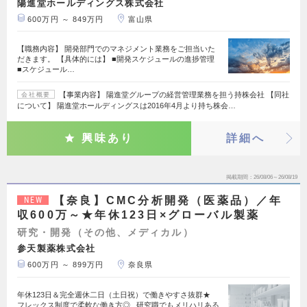
陽進堂ホールディングス株式会社
600万円 ～ 849万円
富山県
【職務内容】 開発部門でのマネジメント業務をご担当いた
だきます。 【具体的には】 ■開発スケジュールの進捗管理
■スケジュール…
【事業内容】 陽進堂グループの経営管理業務を担う持株会社 【同社
会社概要
について】 陽進堂ホールディングスは2016年4月より持ち株会…
興味あり
詳細へ
掲載期間
26/08/06～26/08/19
【奈良】CMC分析開発（医薬品）／年
NEW
収600万～★年休123日×グローバル製薬
研究・開発（その他、メディカル）
参天製薬株式会社
600万円 ～ 899万円
奈良県
年休123日＆完全週休二日（土日祝）で働きやすさ抜群★
フレックス制度で柔軟な働き方◎ 研究職でもメリハリある