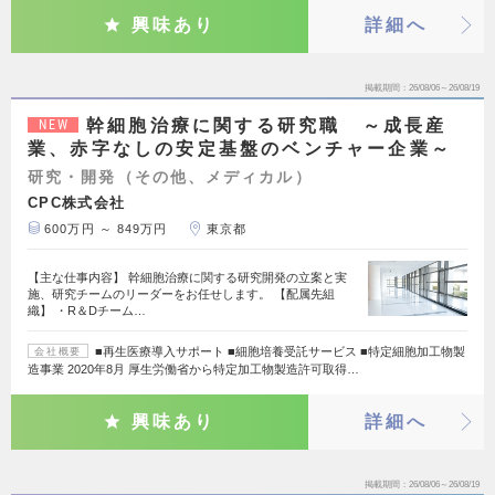
興味あり
詳細へ
掲載期間
26/08/06～26/08/19
幹細胞治療に関する研究職 ～成長産
NEW
業、赤字なしの安定基盤のベンチャー企業～
研究・開発（その他、メディカル）
CPC株式会社
600万円 ～ 849万円
東京都
【主な仕事内容】 幹細胞治療に関する研究開発の立案と実
施、研究チームのリーダーをお任せします。 【配属先組
織】 ・R＆Dチーム…
■再生医療導入サポート ■細胞培養受託サービス ■特定細胞加工物製
会社概要
造事業 2020年8月 厚生労働省から特定加工物製造許可取得…
興味あり
詳細へ
掲載期間
26/08/06～26/08/19