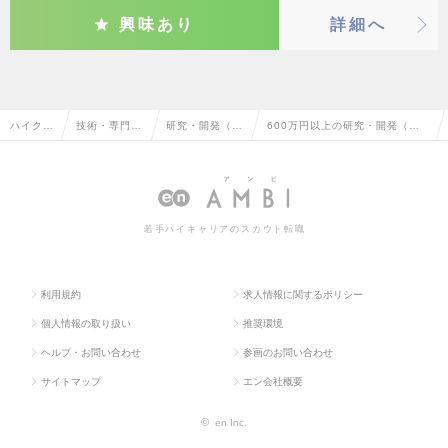
興味あり
詳細へ
ハイクラ
技術・専門職
研究・開発（そ
600万円以上の研究・開発（そ
ス求人T
系（メディカ
の他、メディカ
の他、メディカル）の転職・求
OP
ル）
ル）
人情報一覧
若手ハイキャリアのスカウト転職
利用規約
求人情報に関するポリシー
個人情報の取り扱い
推奨環境
ヘルプ・お問い合わせ
参画のお問い合わせ
サイトマップ
エン会社概要
©
en Inc.