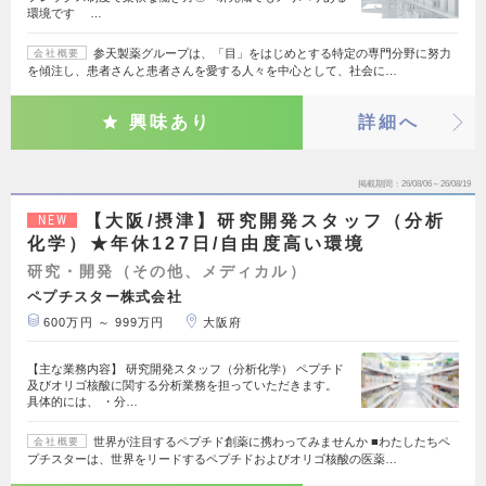
環境です …
参天製薬グループは、「目」をはじめとする特定の専門分野に努力
会社概要
を傾注し、患者さんと患者さんを愛する人々を中心として、社会に…
興味あり
詳細へ
掲載期間
26/08/06～26/08/19
【大阪/摂津】研究開発スタッフ（分析
NEW
化学）★年休127日/自由度高い環境
研究・開発（その他、メディカル）
ペプチスター株式会社
600万円 ～ 999万円
大阪府
【主な業務内容】 研究開発スタッフ（分析化学） ペプチド
及びオリゴ核酸に関する分析業務を担っていただきます。
具体的には、 ・分…
世界が注目するペプチド創薬に携わってみませんか ■わたしたちペ
会社概要
プチスターは、世界をリードするペプチドおよびオリゴ核酸の医薬…