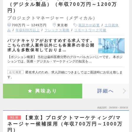
（デジタル製品）（年収700万円～1200万
円）
プロジェクトマネージャー（メディカル）
700万円 ～ 1249万円
東京都
英語力が必要
土日祝休
み
年収600万以上
フレックス勤務
リモートワーク可能
パソナキャリアがおすすめする求人です。
こちらの求人案件以外にも各業界の非公開
求人を多数保有しておりま…
【ポジション概要】 当社は歯科医療分野のグローバルカンパニーです。 本ポジ
ションでは、医療・デジタル・マーケティングの知見を…
匿名求人のため、求人詳細につきましてはご面談時にお伝え致しま
会社概要
す。
興味あり
詳細へ
掲載期間
26/08/06～26/08/19
【東京】プロダクトマーケティング/マ
NEW
ネージャー候補採用（年収700万円～1000万
円）