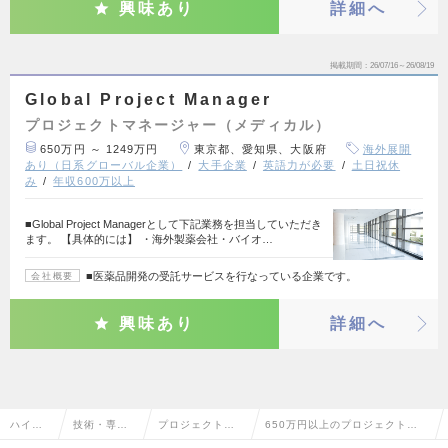
興味あり
詳細へ
掲載期間
26/07/16～26/08/19
Global Project Manager
プロジェクトマネージャー（メディカル）
650万円 ～ 1249万円
東京都、愛知県、大阪府
海外展開
あり（日系グローバル企業）
大手企業
英語力が必要
土日祝休
み
年収600万以上
■Global Project Managerとして下記業務を担当していただき
ます。 【具体的には】 ・海外製薬会社・バイオ…
■医薬品開発の受託サービスを行なっている企業です。
会社概要
興味あり
詳細へ
ハイク
技術・専門
プロジェクトマ
650万円以上のプロジェクトマ