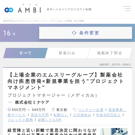
若手ハイキャリアのスカウト転職
650万円以上のプロジェクトマネージャー（メディカル）の転職・求人情報
16
条件変更
件
すべて
新着のみ
掲載終了間近
掲載期間
26/07/29～26/08/11
【上場企業のエムスリーグループ】製薬会社
向け疾患啓発×新規事業を担う"プロジェクト
マネジメント"
プロジェクトマネージャー（メディカル）
株式会社ミナケア
650万円 ～ 949万円
東京都
ベンチャー企業
新規事業・
新サービス
英語力不問
転勤なし
土日祝休み
年収600万以上
フレックス勤務
副業してもOK
経営陣と近い距離で意思決定に関わりなが