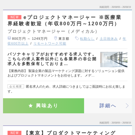
掲載期間
26/08/06～26/08/19
eプロジェクトマネージャー ※医療業
NEW
界経験者歓迎（年収800万円～1200万円）
プロジェクトマネージャー（メディカル）
800万円 ～ 1249万円
東京都
転勤なし
土日祝休み
年
収600万以上
リモートワーク可能
パソナキャリアがおすすめする求人です。
こちらの求人案件以外にも各業界の非公開
求人を多数保有しておりま…
【業務内容】 製薬企業の製品マーケティング課題に対するソリューション提供
およびプロジェクトマネジメントをお任せします。 メデ…
匿名求人のため、求人詳細につきましてはご面談時にお伝え致しま
会社概要
す。
興味あり
詳細へ
掲載期間
26/08/06～26/08/19
【東京】プロダクトマーケティング
NEW