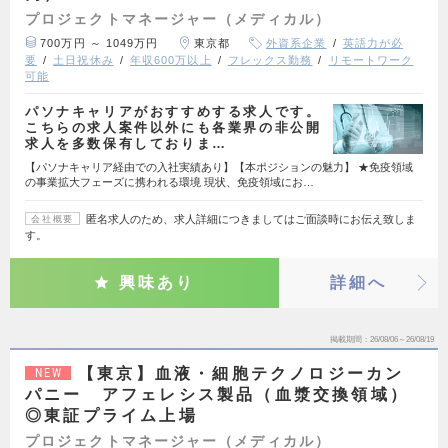
プロジェクトマネージャー（メディカル）
700万円 ～ 1049万円
東京都
外資系企業
英語力が必
要
土日祝休み
年収600万以上
フレックス勤務
リモートワーク
可能
パソナキャリアがおすすめする求人です。
こちらの求人案件以外にも各業界の非公開
求人を多数保有しておりま…
【パソナキャリア経由での入社実績あり】【本ポジションの魅力】 ★免疫領域
の事業拡大フェーズに携われる環境 現状、免疫領域にお…
匿名求人のため、求人詳細につきましてはご面談時にお伝え致しま
会社概要
す。
興味あり
詳細へ
掲載期間
26/08/06～26/08/19
【東京】血液・細胞テクノロジーカン
NEW
パニー アフェレシス製品（血漿交換領域）
◎東証プライム上場
プロジェクトマネージャー（メディカル）