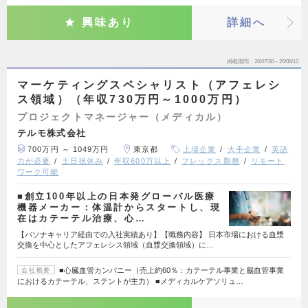
興味あり
詳細へ
掲載期間
26/07/30～26/08/12
マーケティングスペシャリスト（アフェレシ
ス領域）（年収730万円～1000万円）
プロジェクトマネージャー（メディカル）
テルモ株式会社
700万円 ～ 1049万円
東京都
上場企業
大手企業
英語
力が必要
土日祝休み
年収600万以上
フレックス勤務
リモート
ワーク可能
■創立100年以上の日本発グローバル医療
機器メーカー：体温計からスタートし、現
在はカテーテル治療、心…
【パソナキャリア経由での入社実績あり】【職務内容】 日本市場における血漿
交換を中心としたアフェレシス領域（血漿交換領域）に…
■心臓血管カンパニー（売上約60％：カテーテル事業と脳血管事業
会社概要
におけるカテーテル、ステントが主力） ■メディカルケアソリュ…