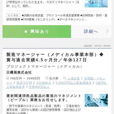
び管理を行っていただきます。 スタディマネージャー（S
M）として、契約…
■試験の企画支援、プロトコール作成支援業務 ■症例登録・割付・進
会社概要
捗管理業務 ■CRA業務（モニタリング） ■データマネジメント…
興味あり
詳細へ
掲載期間
26/07/31～26/08/20
製造マネージャー（メディカル事業本部）◆
賞与過去実績4.5ヶ月分／年休127日
プロジェクトマネージャー（メディカル）
日機装株式会社
700万円 ～ 1049万円
石川県
上場企業
管理職・マネジ
ャー
英語力不問
土日祝休み
3,000万円以上資金調達済
1億円以
上資金調達済
年収600万以上
透析関連消耗品製品の製造のマネジメント
（ピープル）業務をお任せします。
・部下や後輩のマネジメント（育成・指導） ・工場全体の
運営企画 ・設計から製造への設計移管業務 ・設計側および
製造側との調整・…