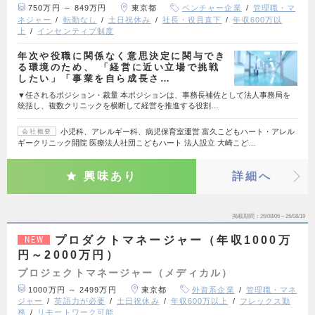
750万円 ～ 849万円
東京都
ベンチャー企業
管理職・マ
ネジャー
転勤なし
土日祝休み
社長・役員直下
年収600万以
上
インセンティブ制度
年次や役職に関係なく意思決定に関与でき
る環境のため、 「経営に近い立場で挑戦
したい」「事業を自ら成長さ…
▼任されるポジション・裁量 本ポジションは、事務長補佐として法人事務局を
統括し、複数クリニックを横断して経営を推進する役割…
小児科、アレルギー科、病児保育室運営 富久こどもハート・アレル
会社概要
ギークリニック開院 医療法人社団こどもハート 法人設立 大崎こど…
興味あり
詳細へ
掲載期間
26/08/06～26/08/19
プロダクトマネージャー（年収1000万
NEW
円～2000万円）
プロジェクトマネージャー（メディカル）
1000万円 ～ 2499万円
東京都
外資系企業
管理職・マネ
ジャー
英語力が必要
土日祝休み
年収600万以上
フレックス勤
務
リモートワーク可能