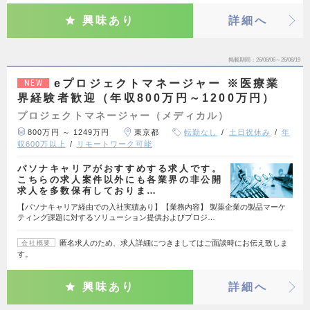
興味あり
詳細へ
掲載期間
26/08/06～26/08/19
eプロジェクトマネージャー ※医療業
NEW
界経験者歓迎（年収800万円～1200万円）
プロジェクトマネージャー（メディカル）
800万円 ～ 1249万円
東京都
転勤なし
土日祝休み
年
収600万以上
リモートワーク可能
パソナキャリアがおすすめする求人です。
こちらの求人案件以外にも各業界の非公開
求人を多数保有しておりま…
【パソナキャリア経由での入社実績あり】【業務内容】 製薬企業の製品マーケ
ティング課題に対するソリューション提供およびプロジ…
匿名求人のため、求人詳細につきましてはご面談時にお伝え致しま
会社概要
す。
興味あり
詳細へ