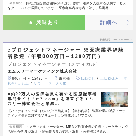
同社は医療機器領域を中心に、診断・治療を支援する技術サービス
会社概要
をグローバルに展開しています。 医療従事者や患者に対し、早期発…
興味あり
詳細へ
掲載期間
26/07/30～26/08/12
eプロジェクトマネージャー ※医療業界経験
者歓迎（年収800万円～1200万円）
プロジェクトマネージャー（メディカル）
エムスリーマーケティング株式会社
800万円 ～ 1249万円
東京都
転勤なし
土日祝休み
年
収600万以上
リモートワーク可能
■約22万人の医師会員を有する医療従事者
専門サイト「m3.com」を運営するエム
スリー株式会社と業務…
【パソナキャリア経由での入社実績あり】【業務内容】 製薬企業の製品マーケ
ティング課題に対するソリューション提供およびプロジ…
・メディカルマーケター、MRなど製薬企業の営業・マーケティング
会社概要
活動の受託及び派遣 ・動物薬営業の受託・派遣 ・医療機器営業の…