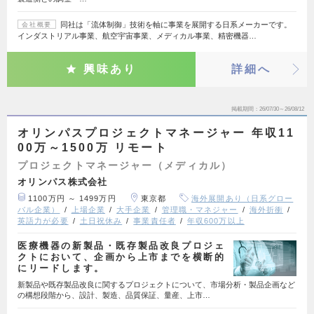
同社は「流体制御」技術を軸に事業を展開する日系メーカーです。
会社概要
インダストリアル事業、航空宇宙事業、メディカル事業、精密機器…
興味あり
詳細へ
掲載期間
26/07/30～26/08/12
オリンパスプロジェクトマネージャー 年収11
00万～1500万 リモート
プロジェクトマネージャー（メディカル）
オリンパス株式会社
1100万円 ～ 1499万円
東京都
海外展開あり（日系グロー
バル企業）
上場企業
大手企業
管理職・マネジャー
海外折衝
英語力が必要
土日祝休み
事業責任者
年収600万以上
医療機器の新製品・既存製品改良プロジェ
クトにおいて、企画から上市までを横断的
にリードします。
新製品や既存製品改良に関するプロジェクトについて、市場分析・製品企画など
の構想段階から、設計、製造、品質保証、量産、上市…