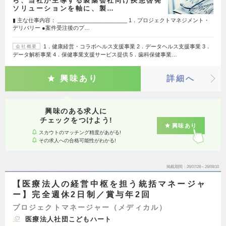
ら、当社が主導する製薬会社向け疾患啓発
ソリューションを軸に、製…
▮ 主な仕事内容： _______________________ 1．プロジェクトマネジメント・
デリバリー ●案件受注後のプ…
1．健康経営・コラボヘルス支援事業 2．データヘルス支援事業 3．
会社概要
データ解析事業 4．保健事業支援サービス提供 5．歯科保健事業…
興味あり
詳細へ
興味のある求人に
チェックをつけよう!
興味あり
スカウトのマッチング精度があがる!
その求人への合格可能性がわかる!
掲載期間
26/07/28～26/08/10
【医療法人の経営中枢を担う統括マネージャ
ー】完全週休2日制／賞与年2回
プロジェクトマネージャー（メディカル）
医療法人社団こどもハート