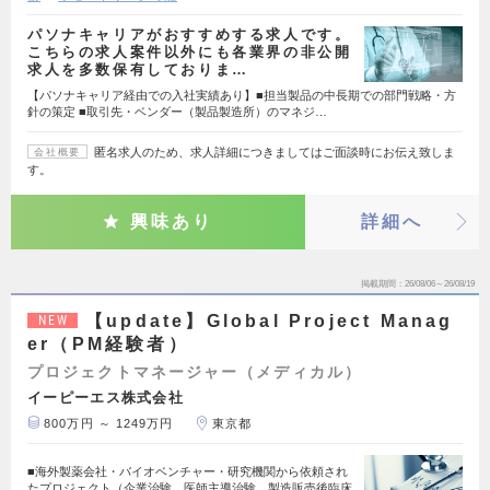
パソナキャリアがおすすめする求人です。
こちらの求人案件以外にも各業界の非公開
求人を多数保有しておりま…
【パソナキャリア経由での入社実績あり】■担当製品の中長期での部門戦略・方
針の策定 ■取引先・ベンダー（製品製造所）のマネジ…
匿名求人のため、求人詳細につきましてはご面談時にお伝え致しま
会社概要
す。
興味あり
詳細へ
掲載期間
26/08/06～26/08/19
【update】Global Project Manag
NEW
er（PM経験者）
プロジェクトマネージャー（メディカル）
イーピーエス株式会社
800万円 ～ 1249万円
東京都
■海外製薬会社・バイオベンチャー・研究機関から依頼され
たプロジェクト（企業治験、医師主導治験、製造販売後臨床