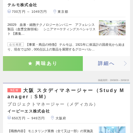
テルモ株式会社
700万円 ～ 1049万円
東京都
26029 血液・細胞テクノロジーカンパニー アフェレシス
製品（血漿交換領域） シニアマーケティングスペシャリス
ト 【募集…
【事業・商品の特徴】 テルモは、1921年に体温計の国産化から始ま
会社概要
り、現在では50，000点以上の製品を展開するグローバル…
興味あり
詳細へ
掲載期間
26/08/06～26/08/19
大阪 スタディマネージャー（Study M
NEW
anager：SM）
プロジェクトマネージャー（メディカル）
イーピーエス株式会社
650万円 ～ 949万円
大阪府
【職務内容】 モニタリング業務（全て又は一部）の実施及