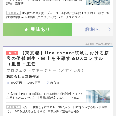
試験、臨床研…
■試験の企画支援、プロトコール作成支援業務 ■症例登録・割付・進
会社概要
捗管理業務 ■CRA業務（モニタリング） ■データマネジメント…
興味あり
詳細へ
掲載期間
26/08/06～26/08/19
【東京都】Healthcare領域における顧
NEW
客の価値創生・向上を主導するDXコンサル
（担当～主任
プロジェクトマネージャー（メディカル）
株式会社日立製作所
800万円 ～ 1099万円
東京都
〈【2499】Healthcare領域における顧客の価値創生・向上を
主導するDXコンサル〉 【配属組織名】 AI&ソフトウェ…
○売上・利益ともに国内TOP10に入る、日本を代表する最大手企業
会社概要
です ○100を超える国と地域で、事業展開／連結子会社数：…