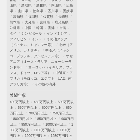
山県
鳥取県
島根県
岡山県
広島
県
山口県
徳島県
香川県
愛媛県
高知県
福岡県
佐賀県
長崎県
熊本県
大分県
宮崎県
鹿児島県
沖縄県
中国
韓国
香港
台湾
タイ
シンガポール
インドネシア
フィリピン
インド
その他アジア
（ベトナム、ミャンマー等）
北米（ア
メリカ、カナダ等）
中南米（メキシ
コ、ブラジル、アルゼンチン等）
オセ
アニア（オーストラリア、ニュージーラ
ンド等）
ヨーロッパ（イギリス、フラ
ンス、ドイツ、ロシア等）
中近東・ア
フリカ（モロッコ、エジプト、UAE、南
アフリカ等）
その他の海外
希望年収
400万円以上
450万円以上
500万円以
上
550万円以上
600万円以上
650
万円以上
700万円以上
750万円以上
800万円以上
850万円以上
900万円
以上
950万円以上
1000万円以上
1
050万円以上
1100万円以上
1150万
円以上
1200万円以上
1250万円以上