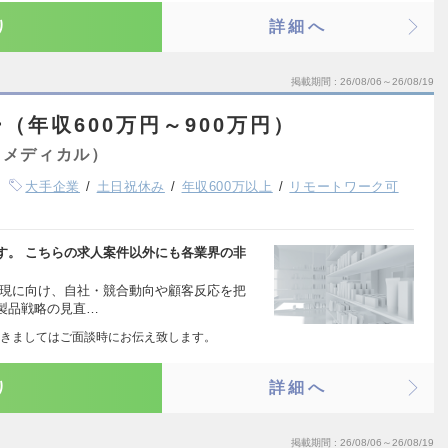
り
詳細へ
掲載期間
26/08/06～26/08/19
（年収600万円～900万円）
（メディカル）
大手企業
土日祝休み
年収600万以上
リモートワーク可
す。 こちらの求人案件以外にも各業界の非
実現に向け、自社・競合動向や顧客反応を把
製品戦略の見直…
きましてはご面談時にお伝え致します。
り
詳細へ
掲載期間
26/08/06～26/08/19