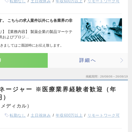
転勤なし
土日祝休み
年収600万以上
リモートワーク可
す。 こちらの求人案件以外にも各業界の非
り】【業務内容】 製薬企業の製品マーケテ
供およびプロジ…
きましてはご面談時にお伝え致します。
り
詳細へ
掲載期間
26/08/06～26/08/19
ネージャー ※医療業界経験者歓迎（年
円）
（メディカル）
転勤なし
土日祝休み
年収600万以上
リモートワーク可