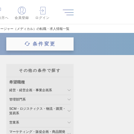
の方へ
会員登録
ログイン
ネージャー（メディカル）の転職・求人情報一覧
条件変更
その他の条件で探す
希望職種
経営・経営企画・事業企画系
管理部門系
SCM・ロジスティクス・物流・購買・
貿易系
営業系
マーケティング・販促企画・商品開発