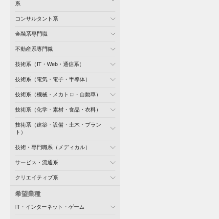
系
コンサルタント系
金融系専門職
不動産系専門職
技術系（IT・Web・通信系）
技術系（電気・電子・半導体）
技術系（機械・メカトロ・自動車）
技術系（化学・素材・食品・衣料）
技術系（建築・設備・土木・プラン
ト）
技術・専門職系（メディカル）
サービス・流通系
クリエイティブ系
希望業種
IT・インターネット・ゲーム