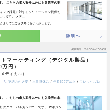
す。 こちらの求人案件以外にも各業界の非
ティング課題に対するソリューション提供お
せします。 メデ…
きましてはご面談時にお伝え致します。
り
詳細へ
掲載期間
26/08/06～26/08/19
クトマーケティング（デジタル製品）
00万円）
（メディカル）
英語力が必要
土日祝休み
年収600万以上
フレックス勤
す。 こちらの求人案件以外にも各業界の非
野のグローバルカンパニーです。 本ポジシ