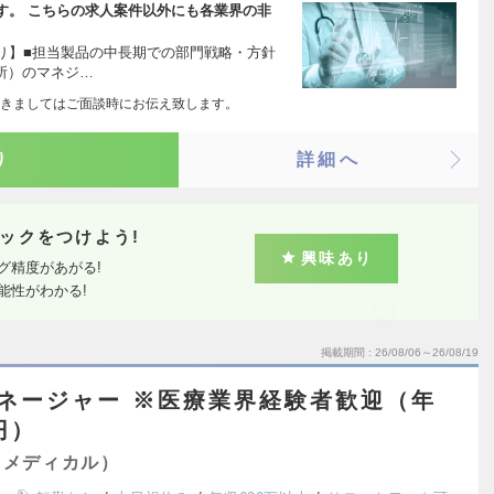
す。 こちらの求人案件以外にも各業界の非
り】■担当製品の中長期での部門戦略・方針
所）のマネジ…
きましてはご面談時にお伝え致します。
り
詳細へ
ックをつけよう!
興味あり
グ精度があがる!
能性がわかる!
掲載期間
26/08/06～26/08/19
ネージャー ※医療業界経験者歓迎（年
円）
（メディカル）