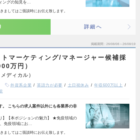
ィングの知見を…
きましてはご面談時にお伝え致します。
り
詳細へ
掲載期間
26/08/06～26/08/19
クトマーケティング/マネージャー候補採
000万円）
（メディカル）
外資系企業
英語力が必要
土日祝休み
年収600万以上
能
す。 こちらの求人案件以外にも各業界の非
り】【本ポジションの魅力】 ★免疫領域の
状、免疫領域にお…
きましてはご面談時にお伝え致します。