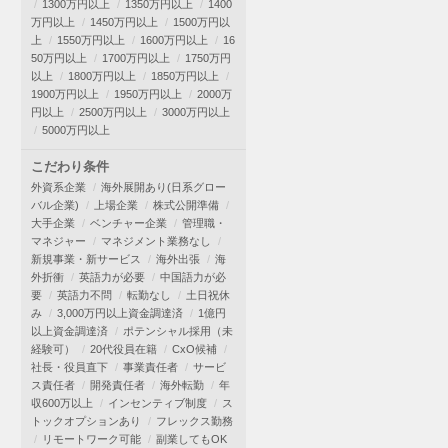
1300万円以上
1350万円以上
1400
万円以上
1450万円以上
1500万円以
上
1550万円以上
1600万円以上
16
50万円以上
1700万円以上
1750万円
以上
1800万円以上
1850万円以上
1900万円以上
1950万円以上
2000万
円以上
2500万円以上
3000万円以上
5000万円以上
こだわり条件
外資系企業
海外展開あり(日系グロー
バル企業)
上場企業
株式公開準備
大手企業
ベンチャー企業
管理職・
マネジャー
マネジメント業務なし
新規事業・新サービス
海外出張
海
外折衝
英語力が必要
中国語力が必
要
英語力不問
転勤なし
土日祝休
み
3,000万円以上資金調達済
1億円
以上資金調達済
ポテンシャル採用（未
経験可）
20代役員在籍
CxO候補
社長・役員直下
事業責任者
サービ
ス責任者
開発責任者
海外転勤
年
収600万以上
インセンティブ制度
ス
トックオプションあり
フレックス勤務
リモートワーク可能
副業してもOK