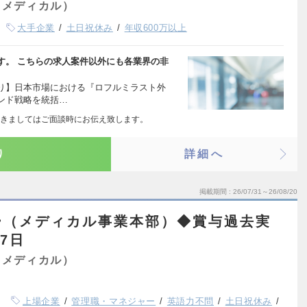
（メディカル）
大手企業
土日祝休み
年収600万以上
す。 こちらの求人案件以外にも各業界の非
り】日本市場における『ロフルミラスト外
ンド戦略を統括…
きましてはご面談時にお伝え致します。
り
詳細へ
掲載期間
26/07/31～26/08/20
ー（メディカル事業本部）◆賞与過去実
7日
（メディカル）
上場企業
管理職・マネジャー
英語力不問
土日祝休み