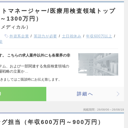
クトマネージャー/医療用検査領域トップ
～1300万円）
（メディカル）
外資系企業
英語力が必要
土日祝休み
年収600万以上
能
す。 こちらの求人案件以外にも各業界の非
テム、および一部関連する免疫検査領域の
場戦略の立案か…
きましてはご面談時にお伝え致します。
り
詳細へ
掲載期間
26/08/06～26/08/19
グ担当（年収600万円～900万円）