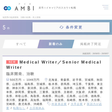
若手ハイキャリアのスカウト転職
滋賀県の臨床開発、治験の転職・求人情報
5
条件変更
件
すべて
新着のみ
掲載終了間近
掲載期間
26/08/05～26/09/07
Medical Writer／Senior Medical
NEW
Writer
臨床開発、治験
500万円 ～ 1049万円
北海道、青森県、岩手県、宮城県、秋田
県、山形県、福島県、茨城県、栃木県、群馬県、埼玉県、千葉県、東京
都、神奈川県、新潟県、富山県、石川県、福井県、山梨県、長野県、岐
阜県、静岡県、愛知県、三重県、滋賀県、京都府、大阪府、兵庫県、奈
良県、和歌山県、鳥取県、島根県、岡山県、広島県、山口県、徳島県、
香川県、愛媛県、高知県、福岡県、佐賀県、長崎県、熊本県、大分県、
宮崎県、鹿児島県、沖縄県
外資系企業
大手企業
英語力が必
要
転勤なし
土日祝休み