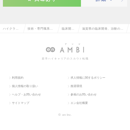
ハイクラス
技術・専門職系
臨床開
滋賀県の臨床開発、治験の転
求人TOP
（メディカル）
発、治験
職・求人情報一覧
若手ハイキャリアのスカウト転職
利用規約
求人情報に関するポリシー
個人情報の取り扱い
推奨環境
ヘルプ・お問い合わせ
参画のお問い合わせ
サイトマップ
エン会社概要
©
en Inc.