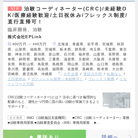
治験コーディネーター(CRC)/未経験O
NEW
K/医療経験歓迎/土日祝休み/フレックス制度/
直行直帰可！
臨床開発、治験
株式会社EPLink
400万円 ～ 449万円
北海道、青森県、岩手県、宮城県、秋田
県、山形県、福島県、茨城県、栃木県、群馬県、埼玉県、千葉県、東京
都、神奈川県、新潟県、富山県、石川県、福井県、山梨県、長野県、岐
阜県、静岡県、愛知県、三重県、滋賀県、京都府、大阪府、兵庫県、奈
良県、和歌山県、鳥取県、島根県、岡山県、広島県、山口県、徳島県、
香川県、愛媛県、高知県、福岡県、佐賀県、長崎県、熊本県、大分県、
宮崎県、鹿児島県、沖縄県
大手企業
英語力不問
転勤なし
土日祝休み
ポテンシャル採用（未経験可）
フレックス勤務
リモ
ートワーク可能
CRC(治験コーディネーター)とは？ 法令に基づき倫理的な
配慮のもと、適性かつ円滑に質の高い治験が実施できるよう
サポートす…
SMO（治験施設支援機関） ■CRC（治験コーディネーター）業務
会社概要
■治験事務局業務 ■治験審査委員会（IRB）事務局業務 ■…
興味あり
詳細へ