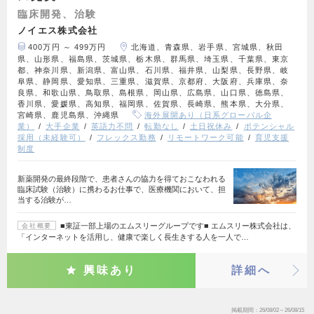
臨床開発、治験
ノイエス株式会社
400万円 ～ 499万円
北海道、青森県、岩手県、宮城県、秋田
県、山形県、福島県、茨城県、栃木県、群馬県、埼玉県、千葉県、東京
都、神奈川県、新潟県、富山県、石川県、福井県、山梨県、長野県、岐
阜県、静岡県、愛知県、三重県、滋賀県、京都府、大阪府、兵庫県、奈
良県、和歌山県、鳥取県、島根県、岡山県、広島県、山口県、徳島県、
香川県、愛媛県、高知県、福岡県、佐賀県、長崎県、熊本県、大分県、
宮崎県、鹿児島県、沖縄県
海外展開あり（日系グローバル企
業）
大手企業
英語力不問
転勤なし
土日祝休み
ポテンシャル
採用（未経験可）
フレックス勤務
リモートワーク可能
育児支援
制度
新薬開発の最終段階で、患者さんの協力を得ておこなわれる
臨床試験（治験）に携わるお仕事で、医療機関において、担
当する治験が…
■東証一部上場のエムスリーグループです■ エムスリー株式会社は、
会社概要
「インターネットを活用し、健康で楽しく長生きする人を一人で…
興味あり
詳細へ
掲載期間
26/08/02～26/08/15