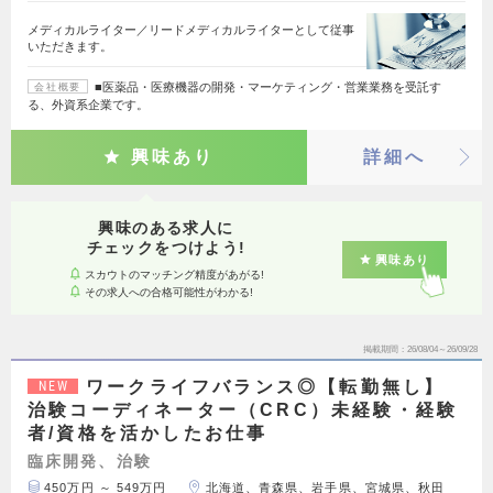
メディカルライター／リードメディカルライターとして従事
いただきます。
■医薬品・医療機器の開発・マーケティング・営業業務を受託す
会社概要
る、外資系企業です。
興味あり
詳細へ
興味のある求人に
チェックをつけよう!
興味あり
スカウトのマッチング精度があがる!
その求人への合格可能性がわかる!
掲載期間
26/08/04～26/09/28
ワークライフバランス◎【転勤無し】
NEW
治験コーディネーター（CRC）未経験・経験
者/資格を活かしたお仕事
臨床開発、治験
450万円 ～ 549万円
北海道、青森県、岩手県、宮城県、秋田