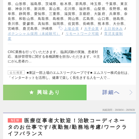
県、山形県、福島県、茨城県、栃木県、群馬県、埼玉県、千葉県、東京
都、神奈川県、新潟県、富山県、石川県、福井県、山梨県、長野県、岐
阜県、静岡県、愛知県、三重県、滋賀県、京都府、大阪府、兵庫県、奈
良県、和歌山県、鳥取県、島根県、岡山県、広島県、山口県、徳島県、
香川県、愛媛県、高知県、福岡県、佐賀県、長崎県、熊本県、大分県、
宮崎県、鹿児島県、沖縄県
上場企業
大手企業
土日祝休み
ポテンシャル採用（未経験可）
リモートワーク可能
育児支援制
度
CRC業務を行っていただきます。 臨床試験の実施、患者対
応、進捗管理等に関する各種調整を担当いただきます。※主
にがん患者の…
■東証一部上場のエムスリーグループです■ エムスリー株式会社は、
会社概要
「インターネットを活用し、健康で楽しく長生きする人を一人で…
興味あり
詳細へ
掲載期間
26/08/04～26/09/28
医療従事者大歓迎！治験コーディネー
NEW
タのお仕事です/夜勤無/勤務地考慮/ワークラ
イフバランス