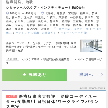
臨床開発、治験
シミックヘルスケア・インスティテュート株式会社
400万円 ～ 499万円
北海道、青森県、宮城県、福島県、茨城
県、栃木県、群馬県、埼玉県、千葉県、東京都、神奈川県、新潟県、富
山県、石川県、山梨県、長野県、静岡県、愛知県、三重県、滋賀県、京
都府、大阪府、鳥取県、岡山県、広島県、香川県、福岡県、長崎県、熊
本県、大分県、鹿児島県、沖縄県
大手企業
英語力不問
土日祝
休み
ポテンシャル採用（未経験可）
リモートワーク可能
治験コーディネーターをお願いします。 【職務内容】 医療
機関が実施する治験業務をサポートするお仕事です。 [具体
的業務] ・被験…
ヘルスケア事業 ・治験実施施設支援業務 ・ヘルスケア情報サービ
会社概要
ス
興味あり
詳細へ
掲載期間
26/08/02～26/08/15
医療従事者大歓迎！治験コーディネー
NEW
ター/夜勤無/土日祝日休/ワークライフバラン
ス充実