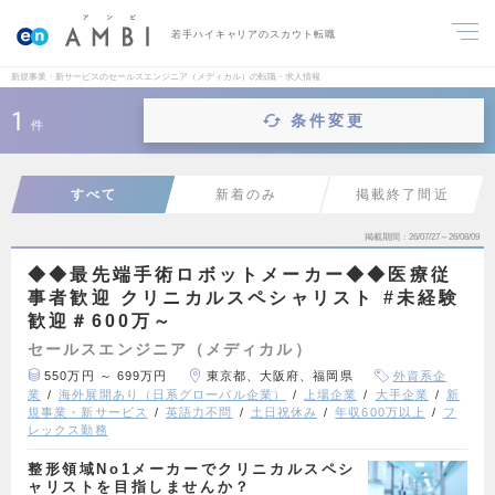
若手ハイキャリアのスカウト転職
新規事業・新サービスのセールスエンジニア（メディカル）の転職・求人情報
1
条件変更
件
すべて
新着のみ
掲載終了間近
掲載期間
26/07/27～26/08/09
◆◆最先端手術ロボットメーカー◆◆医療従
事者歓迎 クリニカルスペシャリスト #未経験
歓迎＃600万～
セールスエンジニア（メディカル）
550万円 ～ 699万円
東京都、大阪府、福岡県
外資系企
業
海外展開あり（日系グローバル企業）
上場企業
大手企業
新
規事業・新サービス
英語力不問
土日祝休み
年収600万以上
フ
レックス勤務
整形領域No1メーカーでクリニカルスペシ
ャリストを目指しませんか？