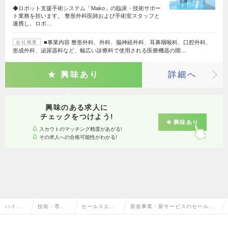
◆ロボット支援手術システム「Mako」の臨床・技術サポー
ト業務を担います。 整形外科医師および手術室スタッフと
連携し、ロボ…
■事業内容 整形外科、外科、脳神経外科、耳鼻咽喉科、口腔外科、
会社概要
形成外科、泌尿器科など、幅広い診療科で使用される医療機器の開…
興味あり
詳細へ
興味のある求人に
チェックをつけよう!
興味あり
スカウトのマッチング精度があがる!
その求人への合格可能性がわかる!
ハイク
技術・専門
セールスエン
新規事業・新サービスのセールス
ラス求
職系（メデ
ジニア（メデ
エンジニア（メディカル）の転