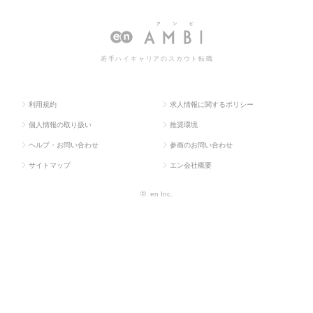
クラ
門職系
術・エンジニアリ
生産技術・製造技術・エンジニアリ
ス求
（メディ
ング（メディカ
ング（メディカル）の転職・求人情
人TO
カル）
ル）
報一覧
若手ハイキャリアのスカウト転職
P
利用規約
求人情報に関するポリシー
個人情報の取り扱い
推奨環境
ヘルプ・お問い合わせ
参画のお問い合わせ
サイトマップ
エン会社概要
©
en Inc.