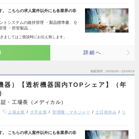
す。 こちらの求人案件以外にも各業界の非
ントシステムの維持管理 ・製品標準書、Ｑ
管理 ・所管製品…
きましてはご面談時にお伝え致します。
り
詳細へ
掲載期間
26/08/06～26/08/19
機器）【透析機器国内TOPシェア】（年
円）
保証・工場長（メディカル）
上場企業
大手企業
管理職・マネジャー
土日祝休み
リ
す。 こちらの求人案件以外にも各業界の非