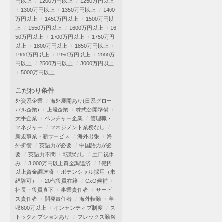
円以上
1200万円以上
1250万円以上
1300万円以上
1350万円以上
1400
万円以上
1450万円以上
1500万円以
上
1550万円以上
1600万円以上
16
50万円以上
1700万円以上
1750万円
以上
1800万円以上
1850万円以上
1900万円以上
1950万円以上
2000万
円以上
2500万円以上
3000万円以上
5000万円以上
こだわり条件
外資系企業
海外展開あり(日系グロー
バル企業)
上場企業
株式公開準備
大手企業
ベンチャー企業
管理職・
マネジャー
マネジメント業務なし
新規事業・新サービス
海外出張
海
外折衝
英語力が必要
中国語力が必
要
英語力不問
転勤なし
土日祝休
み
3,000万円以上資金調達済
1億円
以上資金調達済
ポテンシャル採用（未
経験可）
20代役員在籍
CxO候補
社長・役員直下
事業責任者
サービ
ス責任者
開発責任者
海外転勤
年
収600万以上
インセンティブ制度
ス
トックオプションあり
フレックス勤務