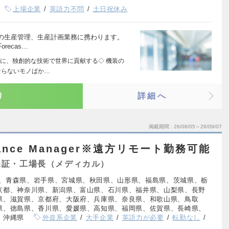
上場企業
英語力不問
土日祝休み
の生産管理、生産計画業務に携わります。
ecas…
に、独創的な技術で世界に貢献する◇ 機装の
ならないモノばか…
り
詳細へ
掲載期間
26/08/05～26/09/07
surance Manager※遠方リモート勤務可能
保証・工場長（メディカル）
、青森県、岩手県、宮城県、秋田県、山形県、福島県、茨城県、栃
京都、神奈川県、新潟県、富山県、石川県、福井県、山梨県、長野
県、滋賀県、京都府、大阪府、兵庫県、奈良県、和歌山県、鳥取
県、徳島県、香川県、愛媛県、高知県、福岡県、佐賀県、長崎県、
、沖縄県
外資系企業
大手企業
英語力が必要
転勤なし