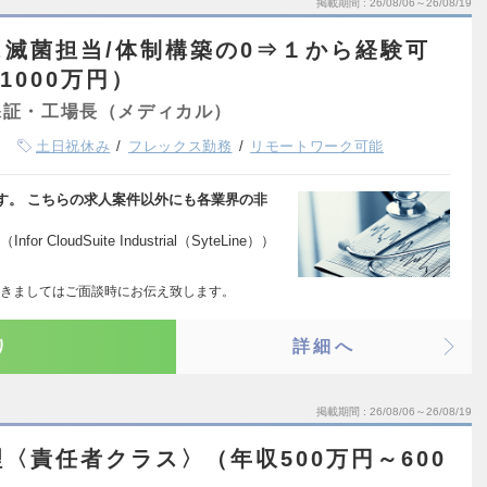
掲載期間
26/08/06～26/08/19
滅菌担当/体制構築の0⇒１から経験可
1000万円）
保証・工場長（メディカル）
土日祝休み
フレックス勤務
リモートワーク可能
す。 こちらの求人案件以外にも各業界の非
loudSuite Industrial（SyteLine））
きましてはご面談時にお伝え致します。
り
詳細へ
掲載期間
26/08/06～26/08/19
〈責任者クラス〉（年収500万円～600