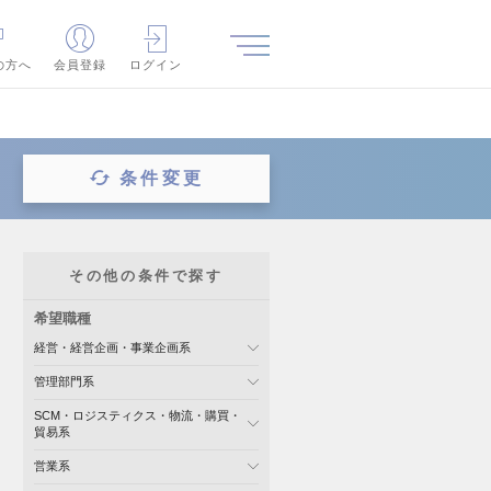
の方へ
会員登録
ログイン
条件変更
その他の条件で探す
希望職種
経営・経営企画・事業企画系
管理部門系
SCM・ロジスティクス・物流・購買・
貿易系
営業系