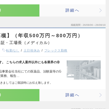
り
詳細へ
掲載期間
26/08/06～26/08/19
槻】（年収500万円～800万円）
保証・工場長（メディカル）
転勤なし
土日祝休み
フレックス勤務
す。 こちらの求人案件以外にも各業界の非
品事業会社当社にての医薬品、治験薬等のG
理業務、報告…
きましてはご面談時にお伝え致します。
り
詳細へ