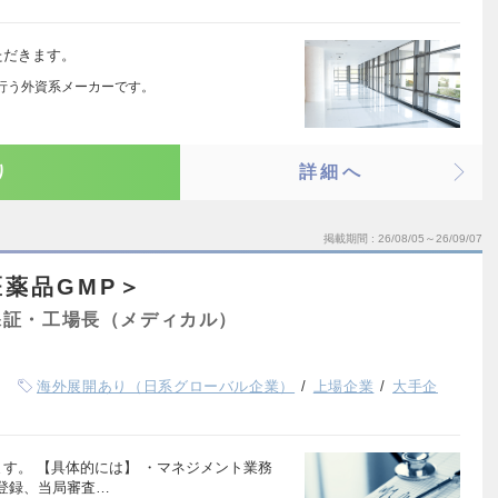
ただきます。
行う外資系メーカーです。
り
詳細へ
掲載期間
26/08/05～26/09/07
薬品GMP＞
保証・工場長（メディカル）
海外展開あり（日系グローバル企業）
上場企業
大手企
す。 【具体的には】 ・マネジメント業務
登録、当局審査…