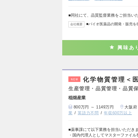
■同社にて、品質監督業務をご担当い
■バイオ医薬品の開発・販売を
会社概要
興味あ
化学物質管理＜医
NEW
生産管理・品質管理・品質
稲畑産業
800万円 ～ 1149万円
大阪府
業
英語力不問
年収600万以上
■薬事課にて以下業務を担当いただきま
・国内代理人としてマスターファイル