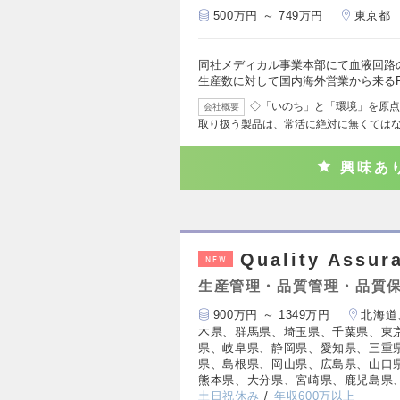
500万円 ～ 749万円
東京都
同社メディカル事業本部にて血液回路
生産数に対して国内海外営業から来るFor
◇「いのち」と「環境」を原点
会社概要
取り扱う製品は、常活に絶対に無くては
興味あ
Quality As
NEW
生産管理・品質管理・品質
900万円 ～ 1349万円
北海道
木県、群馬県、埼玉県、千葉県、東
県、岐阜県、静岡県、愛知県、三重
県、島根県、岡山県、広島県、山口
熊本県、大分県、宮崎県、鹿児島県
土日祝休み
年収600万以上