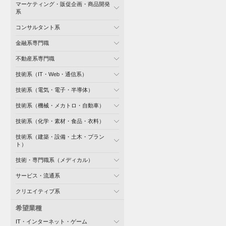
マーケティング・販促企画・商品開発
系
コンサルタント系
金融系専門職
不動産系専門職
技術系（IT・Web・通信系）
技術系（電気・電子・半導体）
技術系（機械・メカトロ・自動車）
技術系（化学・素材・食品・衣料）
技術系（建築・設備・土木・プラン
ト）
技術・専門職系（メディカル）
サービス・流通系
クリエイティブ系
希望業種
IT・インターネット・ゲーム