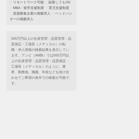
リモートワーク可能
副業してもOK
MBA・留学支援制度
育児支援制度
直接募集企業の掲載求人
ヘッドハン
ターの掲載求人
500万円以上の生産管理・品質管理・品
質保証・工場長（メディカル）の転
職・求人情報の検索結果を表示してい
ます。アンビ（AMBI）では500万円以
上の生産管理・品質管理・品質保証・
工場長（メディカル）のように、業
界、勤務地、職種、年収などを掛け合
わせてご希望の条件での検索が可能で
す。