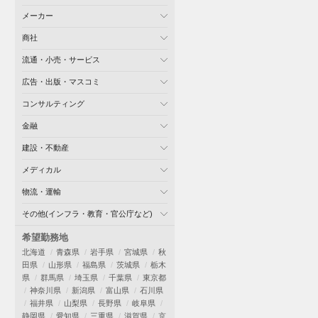
メーカー
商社
流通・小売・サービス
広告・出版・マスコミ
コンサルティング
金融
建設・不動産
メディカル
物流・運輸
その他(インフラ・教育・官公庁など)
希望勤務地
北海道
青森県
岩手県
宮城県
秋
田県
山形県
福島県
茨城県
栃木
県
群馬県
埼玉県
千葉県
東京都
神奈川県
新潟県
富山県
石川県
福井県
山梨県
長野県
岐阜県
静岡県
愛知県
三重県
滋賀県
京