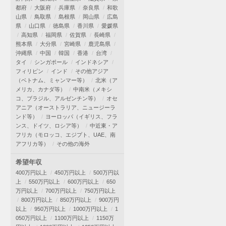
都府
大阪府
兵庫県
奈良県
和歌
山県
鳥取県
島根県
岡山県
広島
県
山口県
徳島県
香川県
愛媛県
高知県
福岡県
佐賀県
長崎県
熊本県
大分県
宮崎県
鹿児島県
沖縄県
中国
韓国
香港
台湾
タイ
シンガポール
インドネシア
フィリピン
インド
その他アジア
（ベトナム、ミャンマー等）
北米（ア
メリカ、カナダ等）
中南米（メキシ
コ、ブラジル、アルゼンチン等）
オセ
アニア（オーストラリア、ニュージーラ
ンド等）
ヨーロッパ（イギリス、フラ
ンス、ドイツ、ロシア等）
中近東・ア
フリカ（モロッコ、エジプト、UAE、南
アフリカ等）
その他の海外
希望年収
400万円以上
450万円以上
500万円以
上
550万円以上
600万円以上
650
万円以上
700万円以上
750万円以上
800万円以上
850万円以上
900万円
以上
950万円以上
1000万円以上
1
050万円以上
1100万円以上
1150万