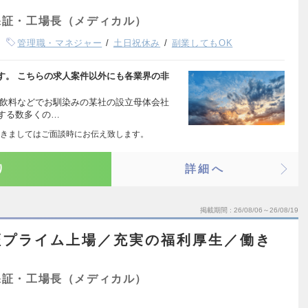
保証・工場長（メディカル）
管理職・マネジャー
土日祝休み
副業してもOK
す。 こちらの求人案件以外にも各業界の非
酸飲料などでお馴染みの某社の設立母体会社
する数多くの…
きましてはご面談時にお伝え致します。
り
詳細へ
掲載期間
26/08/06～26/08/19
証プライム上場／充実の福利厚生／働き
保証・工場長（メディカル）