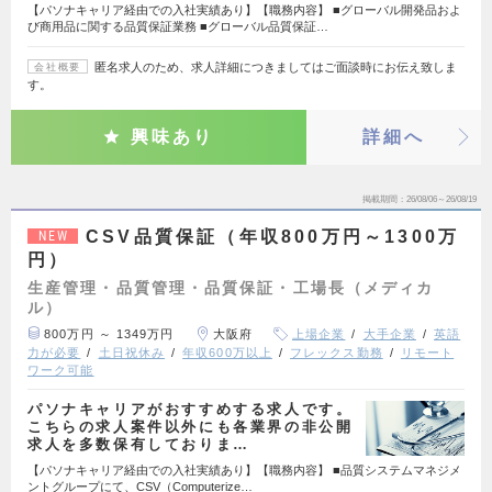
【パソナキャリア経由での入社実績あり】【職務内容】 ■グローバル開発品およ
び商用品に関する品質保証業務 ■グローバル品質保証…
匿名求人のため、求人詳細につきましてはご面談時にお伝え致しま
会社概要
す。
興味あり
詳細へ
掲載期間
26/08/06～26/08/19
CSV品質保証（年収800万円～1300万
NEW
円）
生産管理・品質管理・品質保証・工場長（メディカ
ル）
800万円 ～ 1349万円
大阪府
上場企業
大手企業
英語
力が必要
土日祝休み
年収600万以上
フレックス勤務
リモート
ワーク可能
パソナキャリアがおすすめする求人です。
こちらの求人案件以外にも各業界の非公開
求人を多数保有しておりま…
【パソナキャリア経由での入社実績あり】【職務内容】 ■品質システムマネジメ
ントグループにて、CSV（Computerize…