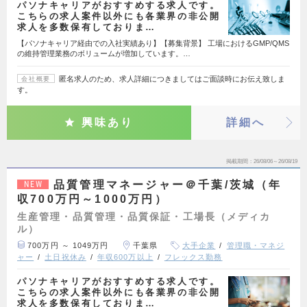
パソナキャリアがおすすめする求人です。
こちらの求人案件以外にも各業界の非公開
求人を多数保有しておりま…
【パソナキャリア経由での入社実績あり】【募集背景】 工場におけるGMP/QMS
の維持管理業務のボリュームが増加しています。…
匿名求人のため、求人詳細につきましてはご面談時にお伝え致しま
会社概要
す。
興味あり
詳細へ
掲載期間
26/08/06～26/08/19
品質管理マネージャー＠千葉/茨城（年
NEW
収700万円～1000万円）
生産管理・品質管理・品質保証・工場長（メディカ
ル）
700万円 ～ 1049万円
千葉県
大手企業
管理職・マネジ
ャー
土日祝休み
年収600万以上
フレックス勤務
パソナキャリアがおすすめする求人です。
こちらの求人案件以外にも各業界の非公開
求人を多数保有しておりま…