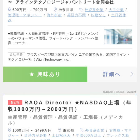
アラインテクノロジージャパントリート合同会社
600万円 ～ 799万円
神奈川県
外資系企業
大手企業
管理職・マネジャー
海外折衝
英語力不問
転勤なし
土日祝休
み
■業務詳細 ・人員配置管理 ・KPI管理 ・1on1通じたメンバ
ーのパフォーマンス管理、フィードバック ・メンバーへ教
育・コーチ…
マウスピース型矯正装置のパイオニア企業である、米国アライン・
会社概要
テクノロジー社（ Align Technology, Inc…
興味あり
詳細へ
掲載期間
26/08/06～26/08/19
RAQA Director ★NASDAQ上場（年
NEW
収1000万円～2000万円）
生産管理・品質管理・品質保証・工場長（メディカ
ル）
1000万円 ～ 2499万円
東京都
外資系企業
管理職・マネ
ジャー
英語力が必要
土日祝休み
年収600万以上
フレックス勤