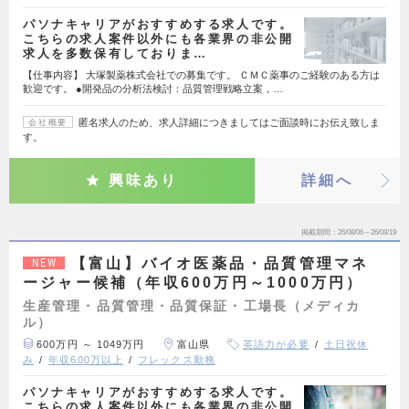
パソナキャリアがおすすめする求人です。
こちらの求人案件以外にも各業界の非公開
求人を多数保有しておりま…
【仕事内容】 大塚製薬株式会社での募集です。 ＣＭＣ薬事のご経験のある方は
歓迎です。 ●開発品の分析法検討：品質管理戦略立案，…
匿名求人のため、求人詳細につきましてはご面談時にお伝え致しま
会社概要
す。
興味あり
詳細へ
掲載期間
26/08/06～26/08/19
【富山】バイオ医薬品・品質管理マネ
NEW
ージャー候補（年収600万円～1000万円）
生産管理・品質管理・品質保証・工場長（メディカ
ル）
600万円 ～ 1049万円
富山県
英語力が必要
土日祝休
み
年収600万以上
フレックス勤務
パソナキャリアがおすすめする求人です。
こちらの求人案件以外にも各業界の非公開