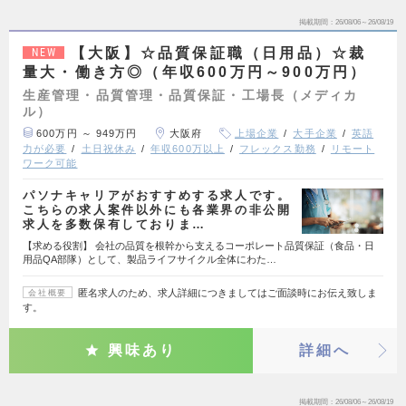
掲載期間
26/08/06～26/08/19
【大阪】☆品質保証職（日用品）☆裁
NEW
量大・働き方◎（年収600万円～900万円）
生産管理・品質管理・品質保証・工場長（メディカ
ル）
600万円 ～ 949万円
大阪府
上場企業
大手企業
英語
力が必要
土日祝休み
年収600万以上
フレックス勤務
リモート
ワーク可能
パソナキャリアがおすすめする求人です。
こちらの求人案件以外にも各業界の非公開
求人を多数保有しておりま…
【求める役割】 会社の品質を根幹から支えるコーポレート品質保証（食品・日
用品QA部隊）として、製品ライフサイクル全体にわた…
匿名求人のため、求人詳細につきましてはご面談時にお伝え致しま
会社概要
す。
興味あり
詳細へ
掲載期間
26/08/06～26/08/19