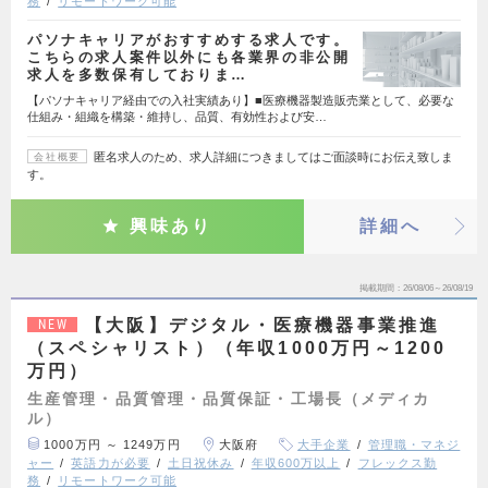
務
リモートワーク可能
パソナキャリアがおすすめする求人です。
こちらの求人案件以外にも各業界の非公開
求人を多数保有しておりま…
【パソナキャリア経由での入社実績あり】■医療機器製造販売業として、必要な
仕組み・組織を構築・維持し、品質、有効性および安…
匿名求人のため、求人詳細につきましてはご面談時にお伝え致しま
会社概要
す。
興味あり
詳細へ
掲載期間
26/08/06～26/08/19
【大阪】デジタル・医療機器事業推進
NEW
（スペシャリスト）（年収1000万円～1200
万円）
生産管理・品質管理・品質保証・工場長（メディカ
ル）
1000万円 ～ 1249万円
大阪府
大手企業
管理職・マネジ
ャー
英語力が必要
土日祝休み
年収600万以上
フレックス勤
務
リモートワーク可能