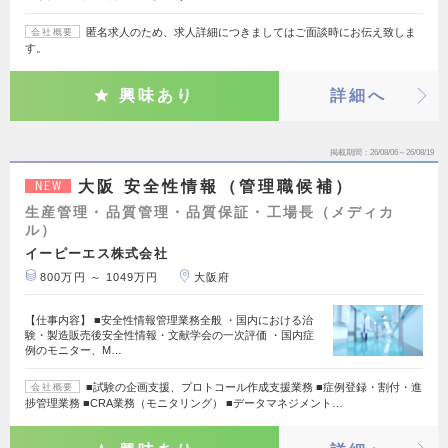
匿名求人のため、求人詳細につきましてはご面談時にお伝え致しま
会社概要
す。
興味あり
詳細へ
掲載期間
26/08/06～26/08/19
大阪 安全性情報（管理職候補）
NEW
生産管理・品質管理・品質保証・工場長（メディカ
ル）
イーピーエス株式会社
800万円 ～ 1049万円
大阪府
【仕事内容】 ■安全性情報管理業務全般 ・国内における治
験・製造販売後安全性情報・文献学会の一次評価 ・国内症
例のモニター、M…
■試験の企画支援、プロトコール作成支援業務 ■症例登録・割付・進
会社概要
捗管理業務 ■CRA業務（モニタリング） ■データマネジメント…