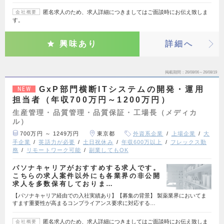
匿名求人のため、求人詳細につきましてはご面談時にお伝え致しま
会社概要
す。
興味あり
詳細へ
掲載期間
26/08/06～26/08/19
GxP部門横断ITシステムの開発・運用
NEW
担当者（年収700万円～1200万円）
生産管理・品質管理・品質保証・工場長（メディカ
ル）
700万円 ～ 1249万円
東京都
外資系企業
上場企業
大
手企業
英語力が必要
土日祝休み
年収600万以上
フレックス勤
務
リモートワーク可能
副業してもOK
パソナキャリアがおすすめする求人です。
こちらの求人案件以外にも各業界の非公開
求人を多数保有しておりま…
【パソナキャリア経由での入社実績あり】【募集の背景】 製薬業界においてま
すます重要性が高まるコンプライアンス要求に対応する…
匿名求人のため、求人詳細につきましてはご面談時にお伝え致しま
会社概要