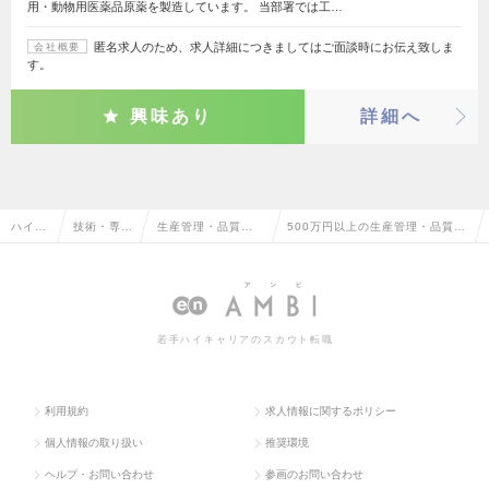
用・動物用医薬品原薬を製造しています。 当部署では工…
匿名求人のため、求人詳細につきましてはご面談時にお伝え致しま
会社概要
す。
興味あり
詳細へ
ハイク
技術・専門
生産管理・品質管
500万円以上の生産管理・品質管
ラス求
職系（メデ
理・品質保証・工
理・品質保証・工場長（メディカ
人TOP
ィカル）
場長（メディカ
ル）の転職・求人情報一覧
ル）
若手ハイキャリアのスカウト転職
利用規約
求人情報に関するポリシー
個人情報の取り扱い
推奨環境
ヘルプ・お問い合わせ
参画のお問い合わせ