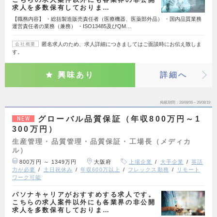
求人を多数保有しておりま…
【職務内容】 ・総括製造販売責任者（医療機器、医薬部外品） ・国内品質業務
運営責任者の業務（兼務） ・ISO13485及びQM…
匿名求人のため、求人詳細につきましてはご面談時にお伝え致しま
会社概要
す。
興味あり
詳細へ
掲載期間
26/08/06～26/08/19
グローバル品質保証（年収800万円～1
NEW
300万円）
生産管理・品質管理・品質保証・工場長（メディカ
ル）
800万円 ～ 1349万円
大阪府
上場企業
大手企業
英語
力が必要
土日祝休み
年収600万以上
フレックス勤務
リモート
ワーク可能
パソナキャリアがおすすめする求人です。
こちらの求人案件以外にも各業界の非公開
求人を多数保有しておりま…