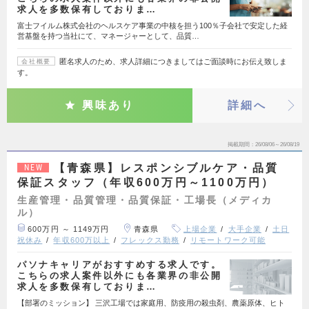
求人を多数保有しておりま…
富士フイルム株式会社のヘルスケア事業の中核を担う100％子会社で安定した経
営基盤を持つ当社にて、マネージャーとして、品質…
匿名求人のため、求人詳細につきましてはご面談時にお伝え致しま
会社概要
す。
興味あり
詳細へ
掲載期間
26/08/06～26/08/19
【青森県】レスポンシブルケア・品質
NEW
保証スタッフ（年収600万円～1100万円）
生産管理・品質管理・品質保証・工場長（メディカ
ル）
600万円 ～ 1149万円
青森県
上場企業
大手企業
土日
祝休み
年収600万以上
フレックス勤務
リモートワーク可能
パソナキャリアがおすすめする求人です。
こちらの求人案件以外にも各業界の非公開
求人を多数保有しておりま…
【部署のミッション】 三沢工場では家庭用、防疫用の殺虫剤、農薬原体、ヒト