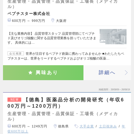
生産管理・品質管理・品質保証・工場長（メディカ
ル）
ペプチスター株式会社
600万円 ～ 999万円
大阪府
【主な業務内容】 品質管理スタッフ 品質管理部にてペプチ
ド及びオリゴ核酸に関する品質管理業務を担っていただきま
す。 具体的には…
世界が注目するペプチド創薬に携わってみませんか ■わたしたちペ
会社概要
プチスターは、世界をリードするペプチドおよびオリゴ核酸の医薬…
興味あり
詳細へ
掲載期間
26/08/06～26/08/19
【徳島】医薬品分析の開発研究（年収6
NEW
00万円～1200万円）
生産管理・品質管理・品質保証・工場長（メディカ
ル）
600万円 ～ 1249万円
徳島県
大手企業
土日祝休み
年
収600万以上