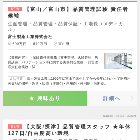
【富山／富山市】品質管理試験 責任者
NEW
候補
生産管理・品質管理・品質保証・工場長（メディカ
ル）
富士製薬工業株式会社
600万円 ～ 849万円
富山県
【業務内容】 ・試験責任者業務（変更管理、逸脱管理、教
育訓練、バリテーション等に関する実務的な業務 ・品質管
理責任者業務（試…
富士製薬工業は1965年に富山で誕生してから長年にわたって医療用
会社概要
医薬品の開発・製造・販売（注射剤・内用剤・外用剤・診断薬…
興味あり
詳細へ
掲載期間
26/08/06～26/08/19
【大阪/摂津】品質管理スタッフ ★年休
NEW
127日/自由度高い環境