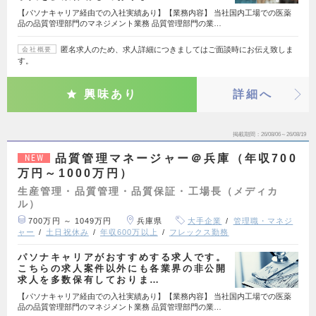
【パソナキャリア経由での入社実績あり】【業務内容】 当社国内工場での医薬
品の品質管理部門のマネジメント業務 品質管理部門の業…
匿名求人のため、求人詳細につきましてはご面談時にお伝え致しま
会社概要
す。
興味あり
詳細へ
掲載期間
26/08/06～26/08/19
品質管理マネージャー＠兵庫（年収700
NEW
万円～1000万円）
生産管理・品質管理・品質保証・工場長（メディカ
ル）
700万円 ～ 1049万円
兵庫県
大手企業
管理職・マネジ
ャー
土日祝休み
年収600万以上
フレックス勤務
パソナキャリアがおすすめする求人です。
こちらの求人案件以外にも各業界の非公開
求人を多数保有しておりま…
【パソナキャリア経由での入社実績あり】【業務内容】 当社国内工場での医薬
品の品質管理部門のマネジメント業務 品質管理部門の業…