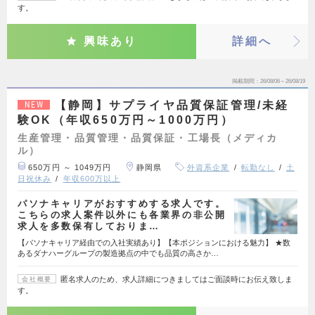
す。
興味あり
詳細へ
掲載期間
26/08/06～26/08/19
【静岡】サプライヤ品質保証管理/未経
NEW
験OK（年収650万円～1000万円）
生産管理・品質管理・品質保証・工場長（メディカ
ル）
650万円 ～ 1049万円
静岡県
外資系企業
転勤なし
土
日祝休み
年収600万以上
パソナキャリアがおすすめする求人です。
こちらの求人案件以外にも各業界の非公開
求人を多数保有しておりま…
【パソナキャリア経由での入社実績あり】【本ポジションにおける魅力】 ★数
あるダナハーグループの製造拠点の中でも品質の高さか…
匿名求人のため、求人詳細につきましてはご面談時にお伝え致しま
会社概要
す。