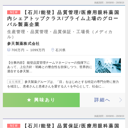
掲載期間
26/08/06～26/08/19
【石川/能登】品質管理/医療用眼科薬国
NEW
内シェアトップクラス/プライム上場のグロー
バル製薬企業
生産管理・品質管理・品質保証・工場長（メディカ
ル）
参天製薬株式会社
700万円 ～ 1099万円
石川県
【仕事内容】 能登品質管理チームマネージャーの指揮下に
あって、上位方針・戦略との整合性を担保しつつ、世界的に
適合する参天製…
参天製薬グループは、「目」をはじめとする特定の専門分野に努力
会社概要
を傾注し、患者さんと患者さんを愛する人々を中心として、社会に…
興味あり
詳細へ
掲載期間
26/08/06～26/08/19
【石川/能登】品質保証/医療用眼科薬国
NEW