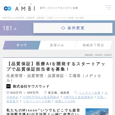
若手ハイキャリアのスカウト転職
500万円以上の生産管理・品質管理・品質保証・工場長（メディカル）の転職・求人情報
181
条件変更
件
すべて
新着のみ
掲載終了間近
掲載期間
26/08/05～26/08/18
【品質保証】医療AIを開発するスタートアッ
プで品質保証担当者を募集！
生産管理・品質管理・品質保証・工場長（メディカ
ル）
株式会社サウスウッド
600万円 ～ 899万円
東京都、徳島県
ベンチャー企業
土
日祝休み
3,000万円以上資金調達済
1億円以上資金調達済
社長・
役員直下
リモートワーク可能
副業してもOK
私たちのMisson”いつでもどこでも超音
波診断支援AIが主治医と一緒に何気ない