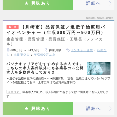
興味あり
詳細へ
掲載期間
26/08/06～26/08/19
【川崎市】品質保証／遺伝子治療用バ
NEW
イオベンチャー（年収600万円～900万円）
生産管理・品質管理・品質保証・工場長（メディカ
ル）
600万円 ～ 949万円
神奈川県
ベンチャー企業
転勤な
し
土日祝休み
年収600万以上
パソナキャリアがおすすめする求人です。
こちらの求人案件以外にも各業界の非公開
求人を多数保有しておりま…
～遺伝子治療を臨床の最前線へ～ ■採用背景： 現在、治験に進んでいるパイプラ
インを複数抱えており、上市に向けて品質保証体制の…
匿名求人のため、求人詳細につきましてはご面談時にお伝え致しま
会社概要
す。
興味あり
詳細へ