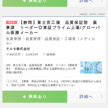
興味あり
詳細へ
掲載期間
26/08/06～26/08/19
【静岡】富士宮工場 品質保証部 薬
NEW
事課 リーダー◎東証プライム上場/グローバ
ル医療メーカー
生産管理・品質管理・品質保証・工場長（メディカ
ル）
テルモ株式会社
800万円 ～ 1149万円
静岡県
420 富士宮工場 品質保証部 薬事課 リーダー 【募集背
景】 医薬品および医療機器に関する薬事申請ならびに申
請後の維持管…
【事業・商品の特徴】 テルモは、1921年に体温計の国産化から始ま
会社概要
り、現在では50，000点以上の製品を展開するグローバル…
興味あり
詳細へ