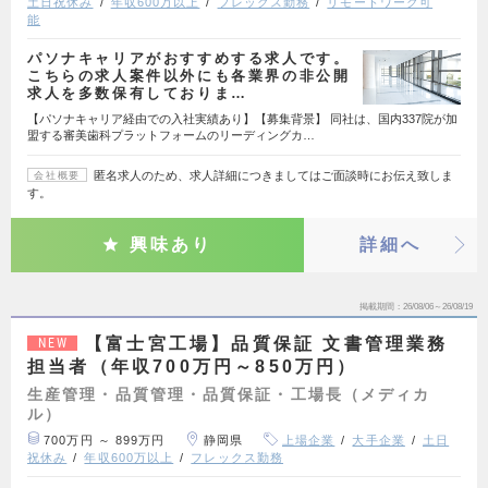
土日祝休み
年収600万以上
フレックス勤務
リモートワーク可
能
パソナキャリアがおすすめする求人です。
こちらの求人案件以外にも各業界の非公開
求人を多数保有しておりま…
【パソナキャリア経由での入社実績あり】【募集背景】 同社は、国内337院が加
盟する審美歯科プラットフォームのリーディングカ…
匿名求人のため、求人詳細につきましてはご面談時にお伝え致しま
会社概要
す。
興味あり
詳細へ
掲載期間
26/08/06～26/08/19
【富士宮工場】品質保証 文書管理業務
NEW
担当者（年収700万円～850万円）
生産管理・品質管理・品質保証・工場長（メディカ
ル）
700万円 ～ 899万円
静岡県
上場企業
大手企業
土日
祝休み
年収600万以上
フレックス勤務