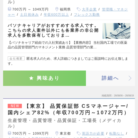
ル）
700万円 ～ 1049万円
福岡県
大手企業
管理職・マネジ
ャー
土日祝休み
年収600万以上
フレックス勤務
パソナキャリアがおすすめする求人です。
こちらの求人案件以外にも各業界の非公開
求人を多数保有しておりま…
【パソナキャリア経由での入社実績あり】【業務内容】 当社国内工場での医薬
品の品質管理部門のマネジメント業務 品質管理部門の業…
匿名求人のため、求人詳細につきましてはご面談時にお伝え致しま
会社概要
す。
興味あり
詳細へ
掲載期間
26/08/06～26/08/19
【東京】 品質保証部 CSマネージャー/
NEW
国内シェア82%（年収700万円～1072万円）
生産管理・品質管理・品質保証・工場長（メディカ
ル）
700万円 ～ 1099万円
東京都
英語力が必要
転勤なし