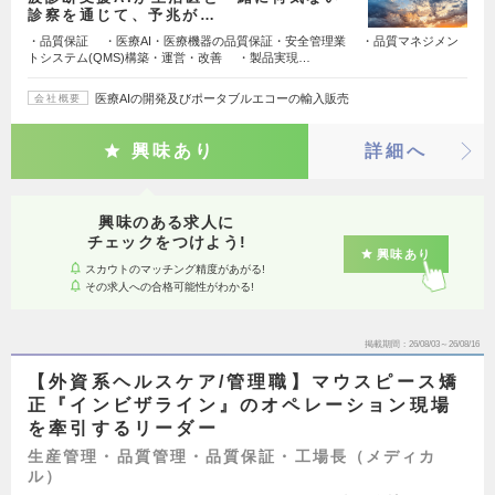
診察を通じて、予兆が…
・品質保証 ・医療AI・医療機器の品質保証・安全管理業 ・品質マネジメン
トシステム(QMS)構築・運営・改善 ・製品実現…
医療AIの開発及びポータブルエコーの輸入販売
会社概要
興味あり
詳細へ
興味のある求人に
チェックをつけよう!
興味あり
スカウトのマッチング精度があがる!
その求人への合格可能性がわかる!
掲載期間
26/08/03～26/08/16
【外資系ヘルスケア/管理職】マウスピース矯
正『インビザライン』のオペレーション現場
を牽引するリーダー
生産管理・品質管理・品質保証・工場長（メディカ
ル）