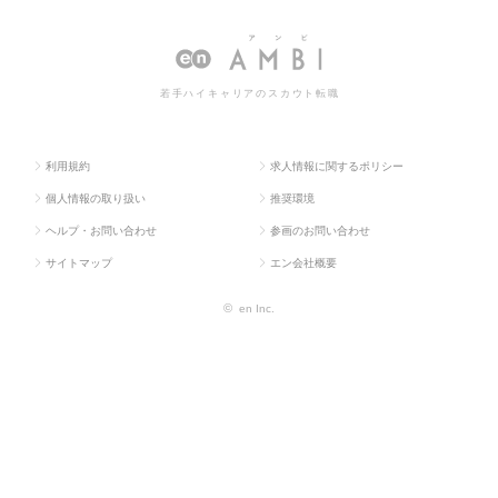
ラス求
門職系
理・品質保証・工
品質管理・品質保証・工場長（メ
人TO
（メディ
場長（メディカ
ディカル）の転職・求人情報一覧
P
カル）
ル）
若手ハイキャリアのスカウト転職
利用規約
求人情報に関するポリシー
個人情報の取り扱い
推奨環境
ヘルプ・お問い合わせ
参画のお問い合わせ
サイトマップ
エン会社概要
©
en Inc.