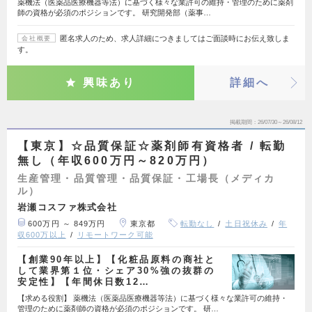
薬機法（医薬品医療機器等法）に基づく様々な業許可の維持・管理のために薬剤
師の資格が必須のポジションです。 研究開発部（薬事…
匿名求人のため、求人詳細につきましてはご面談時にお伝え致しま
会社概要
す。
興味あり
詳細へ
掲載期間
26/07/30～26/08/12
【東京】☆品質保証☆薬剤師有資格者 / 転勤
無し（年収600万円～820万円）
生産管理・品質管理・品質保証・工場長（メディカ
ル）
岩瀬コスファ株式会社
600万円 ～ 849万円
東京都
転勤なし
土日祝休み
年
収600万以上
リモートワーク可能
【創業90年以上】【化粧品原料の商社と
して業界第１位・シェア30%強の抜群の
安定性】【年間休日数12…
【求める役割】 薬機法（医薬品医療機器等法）に基づく様々な業許可の維持・
管理のために薬剤師の資格が必須のポジションです。 研…