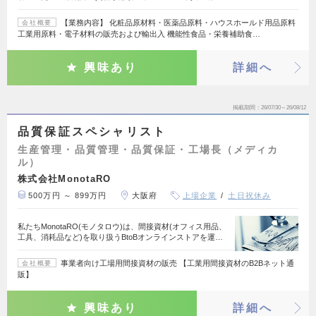
【業務内容】 化粧品原材料・医薬品原料・ハウスホールド用品原料
会社概要
工業用原料・電子材料の販売および輸出入 機能性食品・栄養補助食…
興味あり
詳細へ
掲載期間
26/07/30～26/08/12
品質保証スペシャリスト
生産管理・品質管理・品質保証・工場長（メディカ
ル）
株式会社MonotaRO
500万円 ～ 899万円
大阪府
上場企業
土日祝休み
私たちMonotaRO(モノタロウ)は、間接資材(オフィス用品、
工具、消耗品など)を取り扱うBtoBオンラインストアを運…
事業者向け工場用間接資材の販売 【工業用間接資材のB2Bネット通
会社概要
販】
興味あり
詳細へ