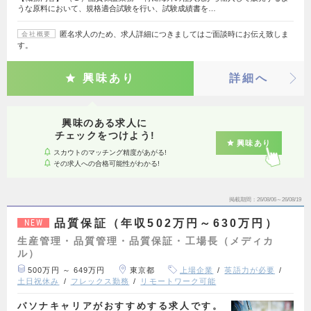
うな原料において、規格適合試験を行い、試験成績書を…
匿名求人のため、求人詳細につきましてはご面談時にお伝え致しま
会社概要
す。
興味あり
詳細へ
興味のある求人に
チェックをつけよう!
興味あり
スカウトのマッチング精度があがる!
その求人への合格可能性がわかる!
掲載期間
26/08/06～26/08/19
品質保証（年収502万円～630万円）
NEW
生産管理・品質管理・品質保証・工場長（メディカ
ル）
500万円 ～ 649万円
東京都
上場企業
英語力が必要
土日祝休み
フレックス勤務
リモートワーク可能
パソナキャリアがおすすめする求人です。