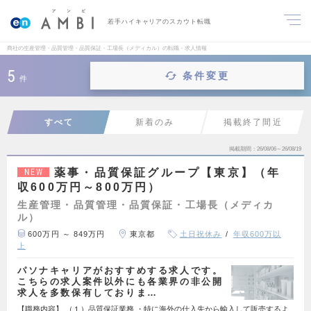
若手ハイキャリアのスカウト転職
商社の生産管理・品質管理・品質保証・工場長（メディカル）の転職・求人情報
5
条件変更
件
すべて
新着のみ
掲載終了間近
掲載期間
26/08/06～26/08/19
薬事・品質保証グループ【東京】（年
NEW
収600万円～800万円）
生産管理・品質管理・品質保証・工場長（メディカ
ル）
600万円 ～ 849万円
東京都
土日祝休み
年収600万以
上
パソナキャリアがおすすめする求人です。
こちらの求人案件以外にも各業界の非公開
求人を多数保有しておりま…
【職務内容】 （１）品質保証業務 ・特に海外の仕入先から輸入して販売するよ