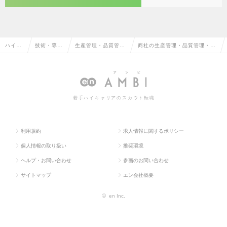
ハイク
技術・専門
生産管理・品質管
商社の生産管理・品質管理・品
ラス求
職系（メデ
理・品質保証・工場
質保証・工場長（メディカル）
人TOP
ィカル）
長（メディカル）
の転職・求人情報一覧
若手ハイキャリアのスカウト転職
利用規約
求人情報に関するポリシー
個人情報の取り扱い
推奨環境
ヘルプ・お問い合わせ
参画のお問い合わせ
サイトマップ
エン会社概要
©
en Inc.