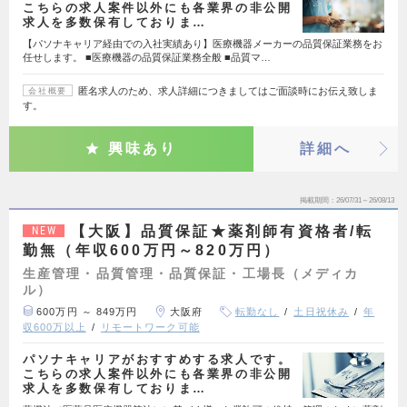
こちらの求人案件以外にも各業界の非公開
求人を多数保有しておりま…
【パソナキャリア経由での入社実績あり】医療機器メーカーの品質保証業務をお
任せします。 ■医療機器の品質保証業務全般 ■品質マ…
匿名求人のため、求人詳細につきましてはご面談時にお伝え致しま
会社概要
す。
興味あり
詳細へ
掲載期間
26/07/31～26/08/13
【大阪】品質保証★薬剤師有資格者/転
NEW
勤無（年収600万円～820万円）
生産管理・品質管理・品質保証・工場長（メディカ
ル）
600万円 ～ 849万円
大阪府
転勤なし
土日祝休み
年
収600万以上
リモートワーク可能
パソナキャリアがおすすめする求人です。
こちらの求人案件以外にも各業界の非公開
求人を多数保有しておりま…