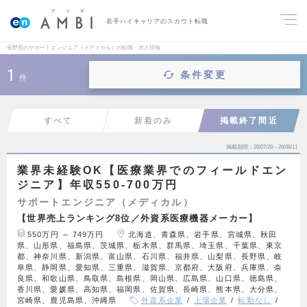
若手ハイキャリアのスカウト転職
長野県のサポートエンジニア（メディカル）の転職・求人情報
1
条件変更
件
すべて
新着のみ
掲載終了間近
掲載期間
26/07/29～26/08/11
業界未経験OK【医療業界でのフィールドエン
ジニア】年収550-700万円
サポートエンジニア（メディカル）
【世界売上ランキング8位／外資系医療機器メーカー】
550万円 ～ 749万円
北海道、青森県、岩手県、宮城県、秋田
県、山形県、福島県、茨城県、栃木県、群馬県、埼玉県、千葉県、東京
都、神奈川県、新潟県、富山県、石川県、福井県、山梨県、長野県、岐
阜県、静岡県、愛知県、三重県、滋賀県、京都府、大阪府、兵庫県、奈
良県、和歌山県、鳥取県、島根県、岡山県、広島県、山口県、徳島県、
香川県、愛媛県、高知県、福岡県、佐賀県、長崎県、熊本県、大分県、
宮崎県、鹿児島県、沖縄県
外資系企業
上場企業
転勤なし