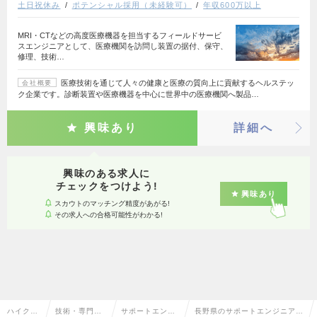
土日祝休み
ポテンシャル採用（未経験可）
年収600万以上
MRI・CTなどの高度医療機器を担当するフィールドサービ
スエンジニアとして、医療機関を訪問し装置の据付、保守、
修理、技術…
医療技術を通じて人々の健康と医療の質向上に貢献するヘルステッ
会社概要
ク企業です。診断装置や医療機器を中心に世界中の医療機関へ製品…
興味あり
詳細へ
興味のある求人に
チェックをつけよう!
興味あり
スカウトのマッチング精度があがる!
その求人への合格可能性がわかる!
ハイクラ
技術・専門職
サポートエンジ
長野県のサポートエンジニア